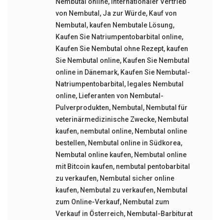
Nembutal online
,
Internationaler Vertrieb
von Nembutal
,
Ja zur Würde
,
Kauf von
Nembutal
,
kaufen Nembutale Lösung
,
Kaufen Sie Natriumpentobarbital online
,
Kaufen Sie Nembutal ohne Rezept
,
kaufen
Sie Nembutal online
,
Kaufen Sie Nembutal
online in Dänemark
,
Kaufen Sie Nembutal-
Natriumpentobarbital
,
legales Nembutal
online
,
Lieferanten von Nembutal-
Pulverprodukten
,
Nembutal
,
Nembutal für
veterinärmedizinische Zwecke
,
Nembutal
kaufen
,
nembutal online
,
Nembutal online
bestellen
,
Nembutal online in Südkorea
,
Nembutal online kaufen
,
Nembutal online
mit Bitcoin kaufen
,
nembutal pentobarbital
zu verkaufen
,
Nembutal sicher online
kaufen
,
Nembutal zu verkaufen
,
Nembutal
zum Online-Verkauf
,
Nembutal zum
Verkauf in Österreich
,
Nembutal-Barbiturat