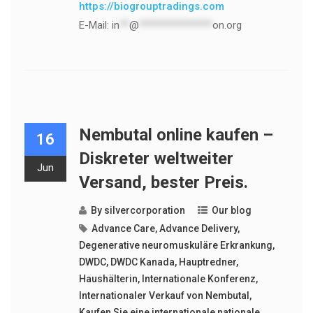
https://biogrouptradings.com
E-Mail:
in
**
@
***************
on.org
Nembutal online kaufen –
16
Diskreter weltweiter
Jun
Versand, bester Preis.
By
silvercorporation
Our blog
Advance Care
,
Advance Delivery
,
Degenerative neuromuskuläre Erkrankung
,
DWDC
,
DWDC Kanada
,
Hauptredner
,
Haushälterin
,
Internationale Konferenz
,
Internationaler Verkauf von Nembutal
,
Kaufen Sie eine internationale nationale