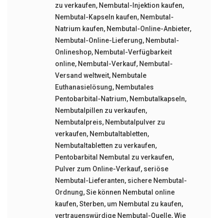
zu verkaufen
,
Nembutal-Injektion kaufen
,
Nembutal-Kapseln kaufen
,
Nembutal-
Natrium kaufen
,
Nembutal-Online-Anbieter
,
Nembutal-Online-Lieferung
,
Nembutal-
Onlineshop
,
Nembutal-Verfügbarkeit
online
,
Nembutal-Verkauf
,
Nembutal-
Versand weltweit
,
Nembutale
Euthanasielösung
,
Nembutales
Pentobarbital-Natrium
,
Nembutalkapseln
,
Nembutalpillen zu verkaufen
,
Nembutalpreis
,
Nembutalpulver zu
verkaufen
,
Nembutaltabletten
,
Nembutaltabletten zu verkaufen
,
Pentobarbital Nembutal zu verkaufen
,
Pulver zum Online-Verkauf
,
seriöse
Nembutal-Lieferanten
,
sichere Nembutal-
Ordnung
,
Sie können Nembutal online
kaufen
,
Sterben
,
um Nembutal zu kaufen
,
vertrauenswürdige Nembutal-Quelle
,
Wie