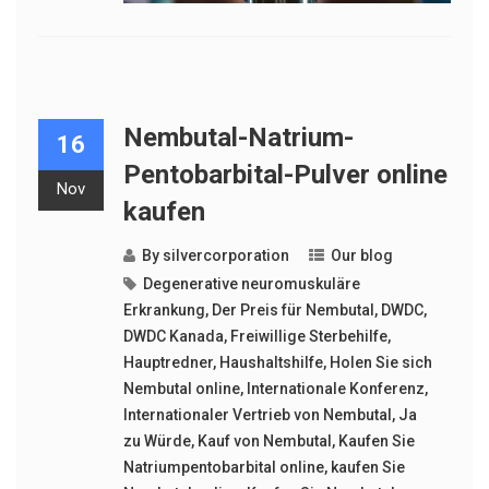
Nembutal-Natrium-
16
Pentobarbital-Pulver online
Nov
kaufen
By
silvercorporation
Our blog
Degenerative neuromuskuläre
Erkrankung
,
Der Preis für Nembutal
,
DWDC
,
DWDC Kanada
,
Freiwillige Sterbehilfe
,
Hauptredner
,
Haushaltshilfe
,
Holen Sie sich
Nembutal online
,
Internationale Konferenz
,
Internationaler Vertrieb von Nembutal
,
Ja
zu Würde
,
Kauf von Nembutal
,
Kaufen Sie
Natriumpentobarbital online
,
kaufen Sie