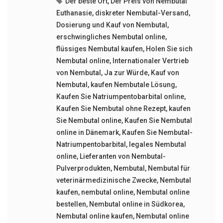
Der beste Ort
,
Der Preis von Nembutal
Euthanasie
,
diskreter Nembutal-Versand
,
Dosierung und Kauf von Nembutal
,
erschwingliches Nembutal online
,
flüssiges Nembutal kaufen
,
Holen Sie sich
Nembutal online
,
Internationaler Vertrieb
von Nembutal
,
Ja zur Würde
,
Kauf von
Nembutal
,
kaufen Nembutale Lösung
,
Kaufen Sie Natriumpentobarbital online
,
Kaufen Sie Nembutal ohne Rezept
,
kaufen
Sie Nembutal online
,
Kaufen Sie Nembutal
online in Dänemark
,
Kaufen Sie Nembutal-
Natriumpentobarbital
,
legales Nembutal
online
,
Lieferanten von Nembutal-
Pulverprodukten
,
Nembutal
,
Nembutal für
veterinärmedizinische Zwecke
,
Nembutal
kaufen
,
nembutal online
,
Nembutal online
bestellen
,
Nembutal online in Südkorea
,
Nembutal online kaufen
,
Nembutal online