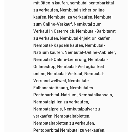
mit Bitcoin kaufen
,
nembutal pentobarbital
zu verkaufen
,
Nembutal sicher online
kaufen
,
Nembutal zu verkaufen
,
Nembutal
zum Online-Verkauf
,
Nembutal zum
Verkauf in Österreich
,
Nembutal-Barbiturat
zu verkaufen
,
Nembutal-Injektion kaufen
,
Nembutal-Kapseln kaufen
,
Nembutal-
Natrium kaufen
,
Nembutal-Online-Anbieter
,
Nembutal-Online-Lieferung
,
Nembutal-
Onlineshop
,
Nembutal-Verfügbarkeit
online
,
Nembutal-Verkauf
,
Nembutal-
Versand weltweit
,
Nembutale
Euthanasielösung
,
Nembutales
Pentobarbital-Natrium
,
Nembutalkapseln
,
Nembutalpillen zu verkaufen
,
Nembutalpreis
,
Nembutalpulver zu
verkaufen
,
Nembutaltabletten
,
Nembutaltabletten zu verkaufen
,
Pentobarbital Nembutal zu verkaufen
,