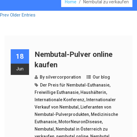
Home
/
Nembutal zu verkaufen
Prev Older Entries
Nembutal-Pulver online
18
kaufen
Jun
By
silvercorporation
Our blog
Der Preis für Nembutal-Euthanasie
,
Freiwillige Euthanasie
,
Haushälterin
,
Internationale Konferenz
,
Internationaler
Verkauf von Nembutal
,
Lieferanten von
Nembutal-Pulverprodukten
,
Medizinische
Euthanasie
,
MotorNeuronDisease
,
Nembutal
,
Nembutal in Österreich zu
verkaufen
,
nembutal online
,
Nembutal