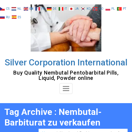
Skip
CS
NL
EN
FR
DE
IT
JA
KO
NO
PL
PT
to
RU
ES
content
Silver Corporation International
Buy Quality Nembutal Pentobarbital Pills,
Liquid, Powder online
Toggle
Navigation
Tag Archive : Nembutal-
Barbiturat zu verkaufen