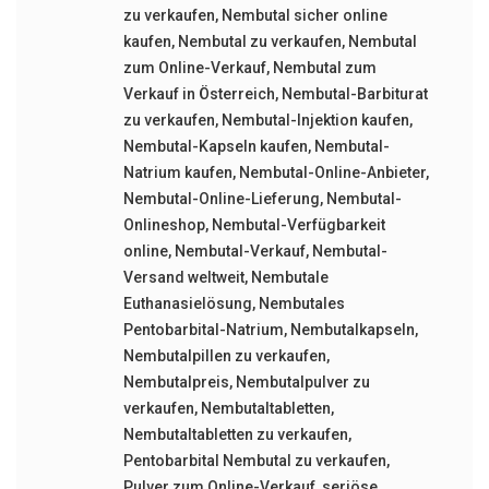
zu verkaufen
,
Nembutal sicher online
kaufen
,
Nembutal zu verkaufen
,
Nembutal
zum Online-Verkauf
,
Nembutal zum
Verkauf in Österreich
,
Nembutal-Barbiturat
zu verkaufen
,
Nembutal-Injektion kaufen
,
Nembutal-Kapseln kaufen
,
Nembutal-
Natrium kaufen
,
Nembutal-Online-Anbieter
,
Nembutal-Online-Lieferung
,
Nembutal-
Onlineshop
,
Nembutal-Verfügbarkeit
online
,
Nembutal-Verkauf
,
Nembutal-
Versand weltweit
,
Nembutale
Euthanasielösung
,
Nembutales
Pentobarbital-Natrium
,
Nembutalkapseln
,
Nembutalpillen zu verkaufen
,
Nembutalpreis
,
Nembutalpulver zu
verkaufen
,
Nembutaltabletten
,
Nembutaltabletten zu verkaufen
,
Pentobarbital Nembutal zu verkaufen
,
Pulver zum Online-Verkauf
,
seriöse