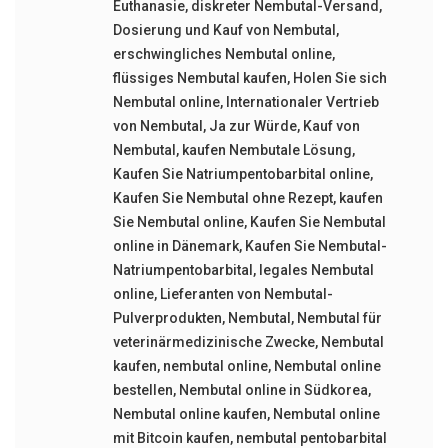
Euthanasie
,
diskreter Nembutal-Versand
,
Dosierung und Kauf von Nembutal
,
erschwingliches Nembutal online
,
flüssiges Nembutal kaufen
,
Holen Sie sich
Nembutal online
,
Internationaler Vertrieb
von Nembutal
,
Ja zur Würde
,
Kauf von
Nembutal
,
kaufen Nembutale Lösung
,
Kaufen Sie Natriumpentobarbital online
,
Kaufen Sie Nembutal ohne Rezept
,
kaufen
Sie Nembutal online
,
Kaufen Sie Nembutal
online in Dänemark
,
Kaufen Sie Nembutal-
Natriumpentobarbital
,
legales Nembutal
online
,
Lieferanten von Nembutal-
Pulverprodukten
,
Nembutal
,
Nembutal für
veterinärmedizinische Zwecke
,
Nembutal
kaufen
,
nembutal online
,
Nembutal online
bestellen
,
Nembutal online in Südkorea
,
Nembutal online kaufen
,
Nembutal online
mit Bitcoin kaufen
,
nembutal pentobarbital