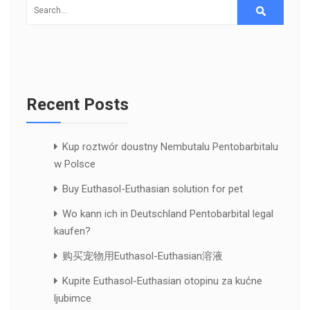
Recent Posts
Kup roztwór doustny Nembutalu Pentobarbitalu
w Polsce
Buy Euthasol-Euthasian solution for pet
Wo kann ich in Deutschland Pentobarbital legal
kaufen?
购买宠物用Euthasol-Euthasian溶液
Kupite Euthasol-Euthasian otopinu za kućne
ljubimce