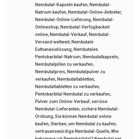
Nembutal-Kapseln kaufen
,
Nembutal-
Natrium kaufen
,
Nembutal-Online-Anbieter
,
Nembutal-Online-Lieferung
,
Nembutal-
Onlineshop
,
Nembutal-Verfügbarkeit
online
,
Nembutal-Verkauf
,
Nembutal-
Versand weltweit
,
Nembutale
Euthanasielösung
,
Nembutales
Pentobarbital-Natrium
,
Nembutalkapseln
,
Nembutalpillen zu verkaufen
,
Nembutalpreis
,
Nembutalpulver zu
verkaufen
,
Nembutaltabletten
,
Nembutaltabletten zu verkaufen
,
Pentobarbital Nembutal zu verkaufen
,
Pulver zum Online-Verkauf
,
seriöse
Nembutal-Lieferanten
,
sichere Nembutal-
Ordnung
,
Sie können Nembutal online
kaufen
,
Sterben
,
um Nembutal zu kaufen
,
vertrauenswürdige Nembutal-Quelle
,
Wie
bekomme ich Pentobarbital? Nembutal per