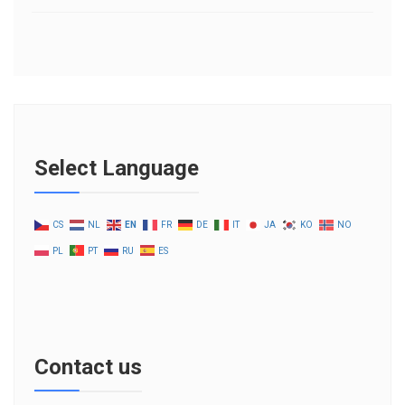
Select Language
CS
NL
EN
FR
DE
IT
JA
KO
NO
PL
PT
RU
ES
Contact us