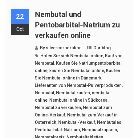
Nembutal und
22
Pentobarbital-Natrium zu
Oct
verkaufen online
By
silvercorporation
Our blog
Holen Sie sich Nembutal online
,
Kauf von
Nembutal
,
Kaufen Sie Natriumpentobarbital
online
,
kaufen Sie Nembutal online
,
Kaufen
Sie Nembutal online in Dänemark
,
Lieferanten von Nembutal-Pulverprodukten
,
Nembutal
,
Nembutal kaufen
,
nembutal
online
,
Nembutal online in Südkorea
,
Nembutal zu verkaufen
,
Nembutal zum
Online-Verkauf
,
Nembutal zum Verkauf in
Österreich
,
Nembutal-Verkauf
,
Nembutales
Pentobarbital-Natrium
,
Nembutalkapseln
,
Nembutalpreis
,
Nembutaltabletten
,