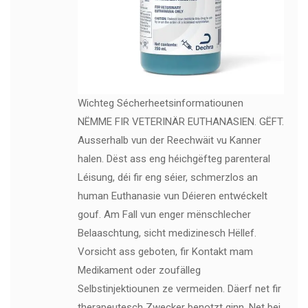
Wichteg Sécherheetsinformatiounen
NËMME FIR VETERINÄR EUTHANASIEN. GËFT.
Ausserhalb vun der Reechwäit vu Kanner
halen. Dëst ass eng héichgëfteg parenteral
Léisung, déi fir eng séier, schmerzlos an
human Euthanasie vun Déieren entwéckelt
gouf. Am Fall vun enger mënschlecher
Belaaschtung, sicht medizinesch Hëllef.
Vorsicht ass geboten, fir Kontakt mam
Medikament oder zoufälleg
Selbstinjektiounen ze vermeiden. Däerf net fir
therapeutesch Zwecker benotzt ginn. Net bei