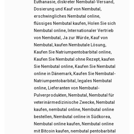
Euthanasie
,
diskreter Nembutal-Versand
,
Dosierung und Kauf von Nembutal
,
erschwingliches Nembutal online
,
flüssiges Nembutal kaufen
,
Holen Sie sich
Nembutal online
,
Internationaler Vertrieb
von Nembutal
,
Ja zur Würde
,
Kauf von
Nembutal
,
kaufen Nembutale Lösung
,
Kaufen Sie Natriumpentobarbital online
,
Kaufen Sie Nembutal ohne Rezept
,
kaufen
Sie Nembutal online
,
Kaufen Sie Nembutal
online in Dänemark
,
Kaufen Sie Nembutal-
Natriumpentobarbital
,
legales Nembutal
online
,
Lieferanten von Nembutal-
Pulverprodukten
,
Nembutal
,
Nembutal für
veterinärmedizinische Zwecke
,
Nembutal
kaufen
,
nembutal online
,
Nembutal online
bestellen
,
Nembutal online in Südkorea
,
Nembutal online kaufen
,
Nembutal online
mit Bitcoin kaufen
,
nembutal pentobarbital