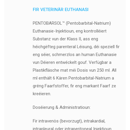
FIR VETERINÄR EUTHANASI
PENTOBARSOL™ (Pentobarbital-Natrium)
Euthanasie-Injektioun, eng kontrolléiert
Substanz vun der Klass II, ass eng
héichgëfteg parenteral Léisung, déi speziell fir
eng séier, schmerzlos an human Euthanasie
vun Déieren entwéckelt gouf. Verfügbar a
Plastikfläsche mat méi Dosis vun 250 ml. All
ml enthält 6 Kären Pentobarbital-Natrium a
gréng Faarfstoffer, fir eng markant Faarf ze
kreéieren.
Doséierung & Administratioun:
Fir intravenös (bevorzugt), intrakardial,
intrapleural oder intraperitoneal Injektioun.