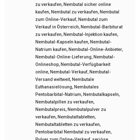
zu verkaufen
,
Nembutal sicher online
kaufen
,
Nembutal zu verkaufen
,
Nembutal
zum Online-Verkauf
,
Nembutal zum
Verkauf in Österreich
,
Nembutal-Barbiturat
zu verkaufen
,
Nembutal-Injektion kaufen
,
Nembutal-Kapseln kaufen
,
Nembutal-
Natrium kaufen
,
Nembutal-Online-Anbieter
,
Nembutal-Online-Lieferung
,
Nembutal-
Onlineshop
,
Nembutal-Verfügbarkeit
online
,
Nembutal-Verkauf
,
Nembutal-
Versand weltweit
,
Nembutale
Euthanasielösung
,
Nembutales
Pentobarbital-Natrium
,
Nembutalkapseln
,
Nembutalpillen zu verkaufen
,
Nembutalpreis
,
Nembutalpulver zu
verkaufen
,
Nembutaltabletten
,
Nembutaltabletten zu verkaufen
,
Pentobarbital Nembutal zu verkaufen
,
Pulver zum Online-Verkauf
,
seriöse