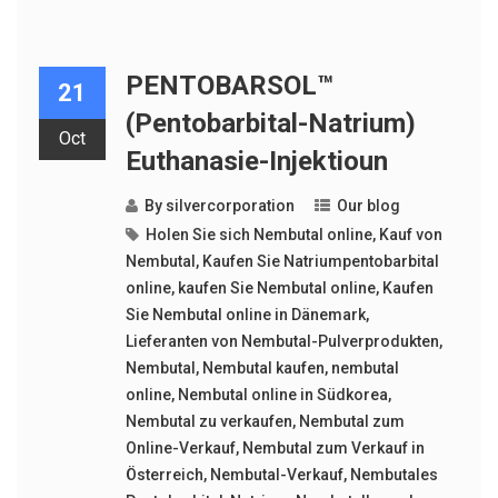
PENTOBARSOL™
21
(Pentobarbital-Natrium)
Oct
Euthanasie-Injektioun
By
silvercorporation
Our blog
Holen Sie sich Nembutal online
,
Kauf von
Nembutal
,
Kaufen Sie Natriumpentobarbital
online
,
kaufen Sie Nembutal online
,
Kaufen
Sie Nembutal online in Dänemark
,
Lieferanten von Nembutal-Pulverprodukten
,
Nembutal
,
Nembutal kaufen
,
nembutal
online
,
Nembutal online in Südkorea
,
Nembutal zu verkaufen
,
Nembutal zum
Online-Verkauf
,
Nembutal zum Verkauf in
Österreich
,
Nembutal-Verkauf
,
Nembutales