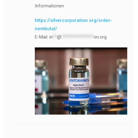
Informationen.
https://silvercorporation.org/order-
nembutal/
E-Mail:
in
**
@
***************
on.org