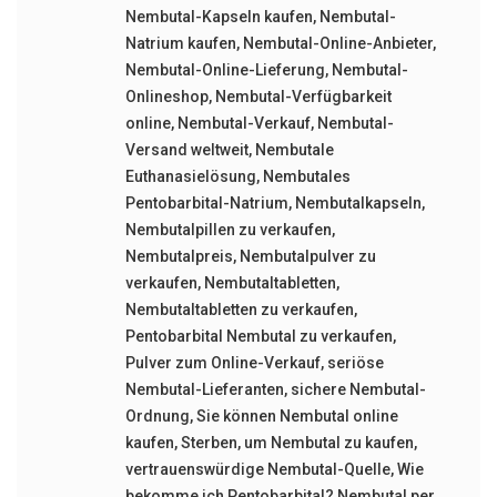
Nembutal-Kapseln kaufen
,
Nembutal-
Natrium kaufen
,
Nembutal-Online-Anbieter
,
Nembutal-Online-Lieferung
,
Nembutal-
Onlineshop
,
Nembutal-Verfügbarkeit
online
,
Nembutal-Verkauf
,
Nembutal-
Versand weltweit
,
Nembutale
Euthanasielösung
,
Nembutales
Pentobarbital-Natrium
,
Nembutalkapseln
,
Nembutalpillen zu verkaufen
,
Nembutalpreis
,
Nembutalpulver zu
verkaufen
,
Nembutaltabletten
,
Nembutaltabletten zu verkaufen
,
Pentobarbital Nembutal zu verkaufen
,
Pulver zum Online-Verkauf
,
seriöse
Nembutal-Lieferanten
,
sichere Nembutal-
Ordnung
,
Sie können Nembutal online
kaufen
,
Sterben
,
um Nembutal zu kaufen
,
vertrauenswürdige Nembutal-Quelle
,
Wie
bekomme ich Pentobarbital? Nembutal per