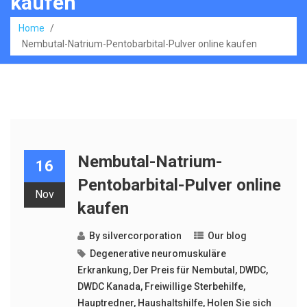
kaufen
Home
/
Nembutal-Natrium-Pentobarbital-Pulver online kaufen
Nembutal-Natrium-
16
Pentobarbital-Pulver online
Nov
kaufen
By
silvercorporation
Our blog
Degenerative neuromuskuläre
Erkrankung
,
Der Preis für Nembutal
,
DWDC
,
DWDC Kanada
,
Freiwillige Sterbehilfe
,
Hauptredner
,
Haushaltshilfe
,
Holen Sie sich