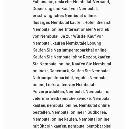
Euthanasie
,
diskreter Nembutal-Versand
,
Dosierung und Kauf von Nembutal
,
erschwingliches Nembutal online
,
flüssiges Nembutal kaufen
,
Holen Sie sich
Nembutal online
,
Internationaler Vertrieb
von Nembutal
,
Ja zur Würde
,
Kauf von
Nembutal
,
kaufen Nembutale Lösung
,
Kaufen Sie Natriumpentobarbital online
,
Kaufen Sie Nembutal ohne Rezept
,
kaufen
Sie Nembutal online
,
Kaufen Sie Nembutal
online in Dänemark
,
Kaufen Sie Nembutal-
Natriumpentobarbital
,
legales Nembutal
online
,
Lieferanten von Nembutal-
Pulverprodukten
,
Nembutal
,
Nembutal für
veterinärmedizinische Zwecke
,
Nembutal
kaufen
,
nembutal online
,
Nembutal online
bestellen
,
Nembutal online in Südkorea
,
Nembutal online kaufen
,
Nembutal online
mit Bitcoin kaufen
,
nembutal pentobarbital