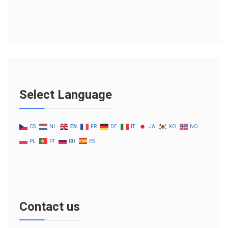
Select Language
CS
NL
EN
FR
DE
IT
JA
KO
NO
PL
PT
RU
ES
Contact us