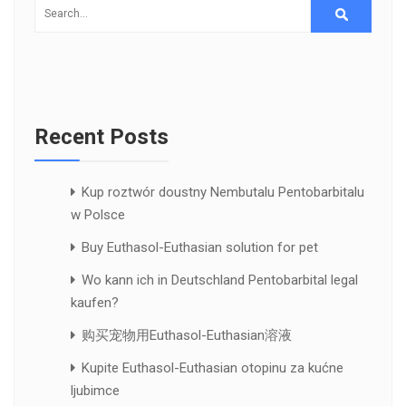
Recent Posts
Kup roztwór doustny Nembutalu Pentobarbitalu
w Polsce
Buy Euthasol-Euthasian solution for pet
Wo kann ich in Deutschland Pentobarbital legal
kaufen?
购买宠物用Euthasol-Euthasian溶液
Kupite Euthasol-Euthasian otopinu za kućne
ljubimce