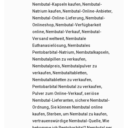
Nembutal-Kapseln kaufen
,
Nembutal-
Natrium kaufen
,
Nembutal-Online-Anbieter
,
Nembutal-Online-Lieferung
,
Nembutal-
Onlineshop
,
Nembutal-Verfügbarkeit
online
,
Nembutal-Verkauf
,
Nembutal-
Versand weltweit
,
Nembutale
Euthanasielösung
,
Nembutales
Pentobarbital-Natrium
,
Nembutalkapseln
,
Nembutalpillen zu verkaufen
,
Nembutalpreis
,
Nembutalpulver zu
verkaufen
,
Nembutaltabletten
,
Nembutaltabletten zu verkaufen
,
Pentobarbital Nembutal zu verkaufen
,
Pulver zum Online-Verkauf
,
seriöse
Nembutal-Lieferanten
,
sichere Nembutal-
Ordnung
,
Sie können Nembutal online
kaufen
,
Sterben
,
um Nembutal zu kaufen
,
vertrauenswürdige Nembutal-Quelle
,
Wie
bekomme ich Pentobarbital? Nembutal per