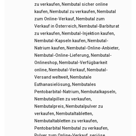
zu verkaufen
,
Nembutal sicher online
kaufen
,
Nembutal zu verkaufen
,
Nembutal
zum Online-Verkauf
,
Nembutal zum
Verkauf in Österreich
,
Nembutal-Barbiturat
zu verkaufen
,
Nembutal-Injektion kaufen
,
Nembutal-Kapseln kaufen
,
Nembutal-
Natrium kaufen
,
Nembutal-Online-Anbieter
,
Nembutal-Online-Lieferung
,
Nembutal-
Onlineshop
,
Nembutal-Verfügbarkeit
online
,
Nembutal-Verkauf
,
Nembutal-
Versand weltweit
,
Nembutale
Euthanasielösung
,
Nembutales
Pentobarbital-Natrium
,
Nembutalkapseln
,
Nembutalpillen zu verkaufen
,
Nembutalpreis
,
Nembutalpulver zu
verkaufen
,
Nembutaltabletten
,
Nembutaltabletten zu verkaufen
,
Pentobarbital Nembutal zu verkaufen
,
Pulver zum Online-Verkauf
,
seriöse