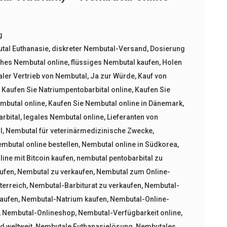
g
tal Euthanasie
,
diskreter Nembutal-Versand
,
Dosierung
hes Nembutal online
,
flüssiges Nembutal kaufen
,
Holen
aler Vertrieb von Nembutal
,
Ja zur Würde
,
Kauf von
,
Kaufen Sie Natriumpentobarbital online
,
Kaufen Sie
embutal online
,
Kaufen Sie Nembutal online in Dänemark
,
rbital
,
legales Nembutal online
,
Lieferanten von
l
,
Nembutal für veterinärmedizinische Zwecke
,
mbutal online bestellen
,
Nembutal online in Südkorea
,
ine mit Bitcoin kaufen
,
nembutal pentobarbital zu
aufen
,
Nembutal zu verkaufen
,
Nembutal zum Online-
terreich
,
Nembutal-Barbiturat zu verkaufen
,
Nembutal-
aufen
,
Nembutal-Natrium kaufen
,
Nembutal-Online-
,
Nembutal-Onlineshop
,
Nembutal-Verfügbarkeit online
,
 weltweit
,
Nembutale Euthanasielösung
,
Nembutales