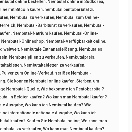
mbutal online bestellen
,
Nembutal online in Südkorea
,
ine mit Bitcoin kaufen
,
nembutal pentobarbital zu
aufen
,
Nembutal zu verkaufen
,
Nembutal zum Online-
terreich
,
Nembutal-Barbiturat zu verkaufen
,
Nembutal-
aufen
,
Nembutal-Natrium kaufen
,
Nembutal-Online-
,
Nembutal-Onlineshop
,
Nembutal-Verfügbarkeit online
,
 weltweit
,
Nembutale Euthanasielösung
,
Nembutales
seln
,
Nembutalpillen zu verkaufen
,
Nembutalpreis
,
altabletten
,
Nembutaltabletten zu verkaufen
,
,
Pulver zum Online-Verkauf
,
seriöse Nembutal-
ung
,
Sie können Nembutal online kaufen
,
Sterben
,
um
ige Nembutal-Quelle
,
Wie bekomme ich Pentobarbital?
utal in Belgien kaufen? Wo kann man Nembutal kaufen?
nale Ausgabe
,
Wo kann ich Nembutal kaufen? Wie
ine internationale nationale Ausgabe
,
Wo kann ich
tal kaufen? Kaufen Sie Nembutal online
,
Wo kann man
Nembutal zu verkaufen
,
Wo kann man Nembutal kaufen?