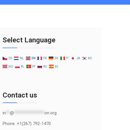
Select Language
CS
NL
EN
FR
DE
IT
JA
KO
NO
PL
PT
RU
ES
Contact us
in
**
@
***************
on.org
Phone .+1(267) 792-1470