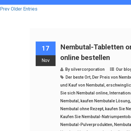
Prev Older Entries
Nembutal-Tabletten on
17
online bestellen
Nov
By
silvercorporation
Our blo
Der beste Ort
,
Der Preis von Nembu
und Kauf von Nembutal
,
erschwinglic
Sie sich Nembutal online
,
Internation
Nembutal
,
kaufen Nembutale Lösung
Nembutal ohne Rezept
,
kaufen Sie N
Kaufen Sie Nembutal-Natriumpentoba
Nembutal-Pulverprodukten
,
Nembuta