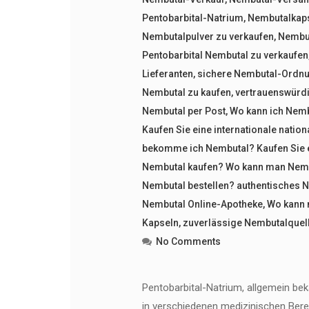
Pentobarbital-Natrium
,
Nembutalkap
Nembutalpulver zu verkaufen
,
Nembut
Pentobarbital Nembutal zu verkaufen
Lieferanten
,
sichere Nembutal-Ordn
Nembutal zu kaufen
,
vertrauenswürd
Nembutal per Post
,
Wo kann ich Nemb
Kaufen Sie eine internationale natio
bekomme ich Nembutal? Kaufen Sie e
Nembutal kaufen? Wo kann man Nembu
Nembutal bestellen? authentisches 
Nembutal Online-Apotheke
,
Wo kann 
Kapseln
,
zuverlässige Nembutalquel
No Comments
Pentobarbital-Natrium, allgemein bek
in verschiedenen medizinischen Berei