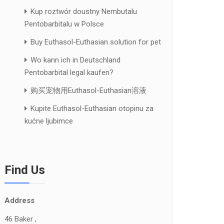
Kup roztwór doustny Nembutalu
Pentobarbitalu w Polsce
Buy Euthasol-Euthasian solution for pet
Wo kann ich in Deutschland
Pentobarbital legal kaufen?
购买宠物用Euthasol-Euthasian溶液
Kupite Euthasol-Euthasian otopinu za
kućne ljubimce
Find Us
Address
46 Baker ,