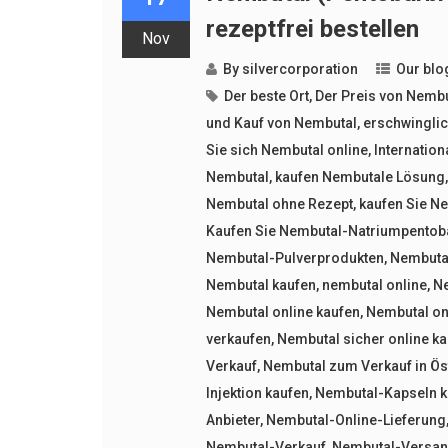
rezeptfrei bestellen
Nov
By
silvercorporation
Our blo
Der beste Ort
,
Der Preis von Nembu
und Kauf von Nembutal
,
erschwinglic
Sie sich Nembutal online
,
Internation
Nembutal
,
kaufen Nembutale Lösung
Nembutal ohne Rezept
,
kaufen Sie N
Kaufen Sie Nembutal-Natriumpentoba
Nembutal-Pulverprodukten
,
Nembuta
Nembutal kaufen
,
nembutal online
,
Ne
Nembutal online kaufen
,
Nembutal onl
verkaufen
,
Nembutal sicher online k
Verkauf
,
Nembutal zum Verkauf in Ös
Injektion kaufen
,
Nembutal-Kapseln k
Anbieter
,
Nembutal-Online-Lieferung
Nembutal-Verkauf
,
Nembutal-Versand