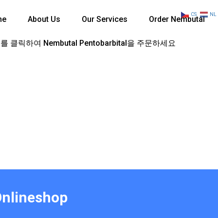
CS
NL
me
About Us
Our Services
Order Nembutal
 클릭하여 Nembutal Pentobarbital을 주문하세요
Onlineshop