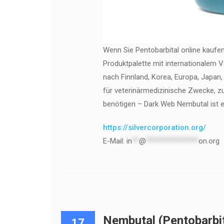
Wenn Sie Pentobarbital online kaufe
Produktpalette mit internationalem V
nach Finnland, Korea, Europa, Japan, 
für veterinärmedizinische Zwecke, 
benötigen – Dark Web Nembutal ist ei
https://silvercorporation.org/
E-Mail:
in
**
@
***************
on.org
Nembutal (Pentobarbit
17