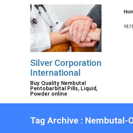
Skip
to
Ho
content
여기를
Silver Corporation
International
Buy Quality Nembutal
Pentobarbital Pills, Liquid,
Powder online
Tag Archive : Nembutal-