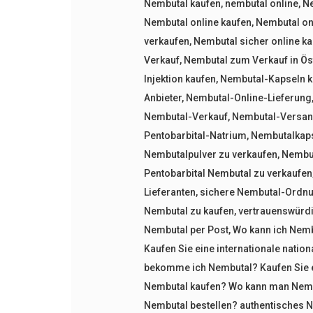
Nembutal kaufen
,
nembutal online
,
Ne
Nembutal online kaufen
,
Nembutal onl
verkaufen
,
Nembutal sicher online k
Verkauf
,
Nembutal zum Verkauf in Ös
Injektion kaufen
,
Nembutal-Kapseln k
Anbieter
,
Nembutal-Online-Lieferung
Nembutal-Verkauf
,
Nembutal-Versand
Pentobarbital-Natrium
,
Nembutalkap
Nembutalpulver zu verkaufen
,
Nembut
Pentobarbital Nembutal zu verkaufen
Lieferanten
,
sichere Nembutal-Ordn
Nembutal zu kaufen
,
vertrauenswürd
Nembutal per Post
,
Wo kann ich Nemb
Kaufen Sie eine internationale natio
bekomme ich Nembutal? Kaufen Sie e
Nembutal kaufen? Wo kann man Nembu
Nembutal bestellen? authentisches 