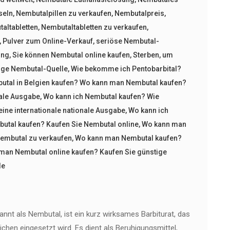
seln
,
Nembutalpillen zu verkaufen
,
Nembutalpreis
,
altabletten
,
Nembutaltabletten zu verkaufen
,
,
Pulver zum Online-Verkauf
,
seriöse Nembutal-
ung
,
Sie können Nembutal online kaufen
,
Sterben
,
um
ige Nembutal-Quelle
,
Wie bekomme ich Pentobarbital?
utal in Belgien kaufen? Wo kann man Nembutal kaufen?
nale Ausgabe
,
Wo kann ich Nembutal kaufen? Wie
ine internationale nationale Ausgabe
,
Wo kann ich
tal kaufen? Kaufen Sie Nembutal online
,
Wo kann man
Nembutal zu verkaufen
,
Wo kann man Nembutal kaufen?
man Nembutal online kaufen? Kaufen Sie günstige
le
annt als Nembutal, ist ein kurz wirksames Barbiturat, das
chen eingesetzt wird. Es dient als Beruhigungsmittel,