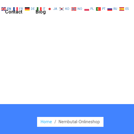
EN
FR
DE
IT
JA
KO
NO
PL
PT
RU
ES
Contact
Blog
Home
/
Nembutal-Onlineshop