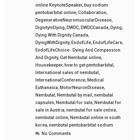
online KeynoteSpeaker
,
buy sodium
pentobarbital online
,
Collaboration
,
DegenerativeNeuromuscularDisease
,
DignityInDying
,
DWDC
,
DWDCCanada
,
Dying
,
Dying With Dignity Canada
,
DyingWithDignity
,
EndofLife
,
EndofLifeCare
,
EndofLifeChoice . Dying And Compassion
And Dignity
,
Get Nembutal online
,
Housekeeper
,
how to get pentobarbital
,
International sales of nembutal
,
InternationalConference
,
Medical
Euthanasia
,
MotorNeuronDisease
,
Nembutal
,
Nembutal by mail
,
nembutal
capsules
,
Nembutal for sale
,
Nembutal for
sale in Austria
,
nembutal for sale online
,
nembutal online
,
Nembutal online in south
korea
,
nembutal pentobarbital sodium
No Comments