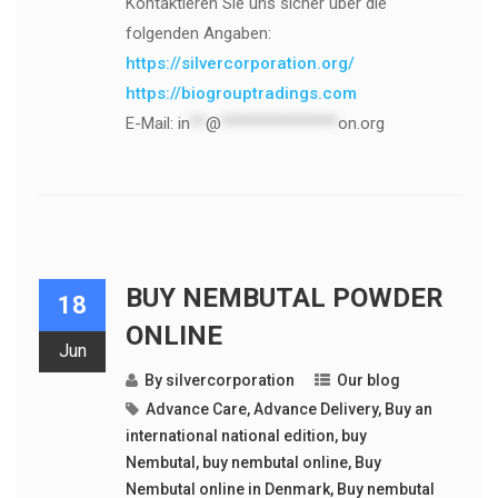
Kontaktieren Sie uns sicher über die
folgenden Angaben:
https://silvercorporation.org/
https://biogrouptradings.com
E-Mail:
in
**
@
***************
on.org
BUY NEMBUTAL POWDER
18
ONLINE
Jun
By
silvercorporation
Our blog
Advance Care
,
Advance Delivery
,
Buy an
international national edition
,
buy
Nembutal
,
buy nembutal online
,
Buy
Nembutal online in Denmark
,
Buy nembutal