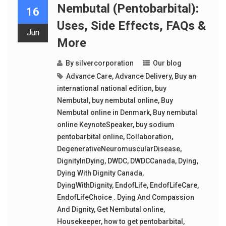
Nembutal (Pentobarbital):
16
Uses, Side Effects, FAQs &
Jun
More
By
silvercorporation
Our blog
Advance Care
,
Advance Delivery
,
Buy an
international national edition
,
buy
Nembutal
,
buy nembutal online
,
Buy
Nembutal online in Denmark
,
Buy nembutal
online KeynoteSpeaker
,
buy sodium
pentobarbital online
,
Collaboration
,
DegenerativeNeuromuscularDisease
,
DignityInDying
,
DWDC
,
DWDCCanada
,
Dying
,
Dying With Dignity Canada
,
DyingWithDignity
,
EndofLife
,
EndofLifeCare
,
EndofLifeChoice . Dying And Compassion
And Dignity
,
Get Nembutal online
,
Housekeeper
,
how to get pentobarbital
,