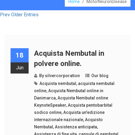
Home
/
MotorNeuronDisease
Prev Older Entries
Acquista Nembutal in
18
polvere online.
Jun
By
silvercorporation
Our blog
Acquista nembutal
,
acquista nembutal
online
,
Acquista Nembutal online in
Danimarca
,
Acquista Nembutal online
KeynoteSpeaker
,
Acquista pentobarbital
sodico online
,
Acquista un'edizione
internazionale nazionale
,
Acquisto
Nembutal
,
Assistenza anticipata
,
Assistenza di fine vita
,
capsule di nembutal
,