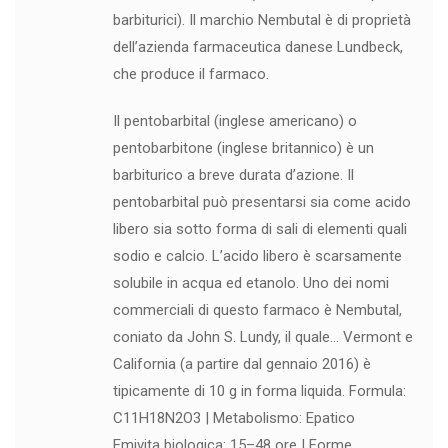
barbiturici). Il marchio Nembutal è di proprietà
dell’azienda farmaceutica danese Lundbeck,
che produce il farmaco.
Il pentobarbital (inglese americano) o
pentobarbitone (inglese britannico) è un
barbiturico a breve durata d’azione. Il
pentobarbital può presentarsi sia come acido
libero sia sotto forma di sali di elementi quali
sodio e calcio. L’acido libero è scarsamente
solubile in acqua ed etanolo. Uno dei nomi
commerciali di questo farmaco è Nembutal,
coniato da John S. Lundy, il quale… Vermont e
California (a partire dal gennaio 2016) è
tipicamente di 10 g in forma liquida. Formula:
C11H18N2O3 | Metabolismo: Epatico
Emivita biologica: 15–48 ore | Forme