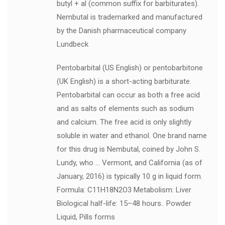
butyl + al (common suffix for barbiturates).
Nembutal is trademarked and manufactured
by the Danish pharmaceutical company
Lundbeck
Pentobarbital (US English) or pentobarbitone
(UK English) is a short-acting barbiturate.
Pentobarbital can occur as both a free acid
and as salts of elements such as sodium
and calcium. The free acid is only slightly
soluble in water and ethanol. One brand name
for this drug is Nembutal, coined by John S.
Lundy, who … Vermont, and California (as of
January, 2016) is typically 10 g in liquid form.
Formula‎: ‎C11H18N2O3 Metabolism‎: ‎Liver
Biological half-life‎: ‎15–48 hours.. Powder
Liquid, Pills forms