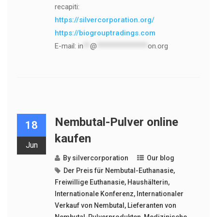
recapiti:
https://silvercorporation.org/
https://biogrouptradings.com
E-mail:
in
**
@
***************
on.org
Nembutal-Pulver online
18
kaufen
Jun
By
silvercorporation
Our blog
Der Preis für Nembutal-Euthanasie
,
Freiwillige Euthanasie
,
Haushälterin
,
Internationale Konferenz
,
Internationaler
Verkauf von Nembutal
,
Lieferanten von