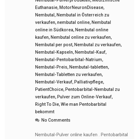
Nembutal-Pulverprodukten
,
Medizinische
Euthanasie
,
MotorNeuronDisease
,
Nembutal
,
Nembutal in Österreich zu
verkaufen
,
nembutal online
,
Nembutal
online in Südkorea
,
Nembutal online
kaufen
,
Nembutal online zu verkaufen
,
Nembutal per post
,
Nembutal zu verkaufen
,
Nembutal-Kapseln
,
Nembutal-Kauf
,
Nembutal-Pentobarbital-Natrium
,
Nembutal-Preis
,
Nembutal-tabletten
,
Nembutal-Tabletten zu verkaufen
,
Nembutal-Verkauf
,
Palliativpflege
,
PatientChoice
,
Pentobarbital-Nembutal zu
verkaufen
,
Pulver zum Online-Verkauf
,
Right To Die
,
Wie man Pentobarbital
bekommt
No Comments
Nembutal-Pulver online kaufen . Pentobarbital