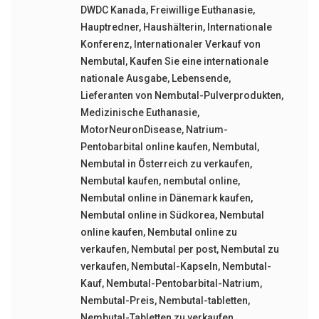
DWDC Kanada
,
Freiwillige Euthanasie
,
Hauptredner
,
Haushälterin
,
Internationale
Konferenz
,
Internationaler Verkauf von
Nembutal
,
Kaufen Sie eine internationale
nationale Ausgabe
,
Lebensende
,
Lieferanten von Nembutal-Pulverprodukten
,
Medizinische Euthanasie
,
MotorNeuronDisease
,
Natrium-
Pentobarbital online kaufen
,
Nembutal
,
Nembutal in Österreich zu verkaufen
,
Nembutal kaufen
,
nembutal online
,
Nembutal online in Dänemark kaufen
,
Nembutal online in Südkorea
,
Nembutal
online kaufen
,
Nembutal online zu
verkaufen
,
Nembutal per post
,
Nembutal zu
verkaufen
,
Nembutal-Kapseln
,
Nembutal-
Kauf
,
Nembutal-Pentobarbital-Natrium
,
Nembutal-Preis
,
Nembutal-tabletten
,
Nembutal-Tabletten zu verkaufen
,