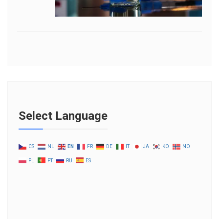
Select Language
CS
NL
EN
FR
DE
IT
JA
KO
NO
PL
PT
RU
ES