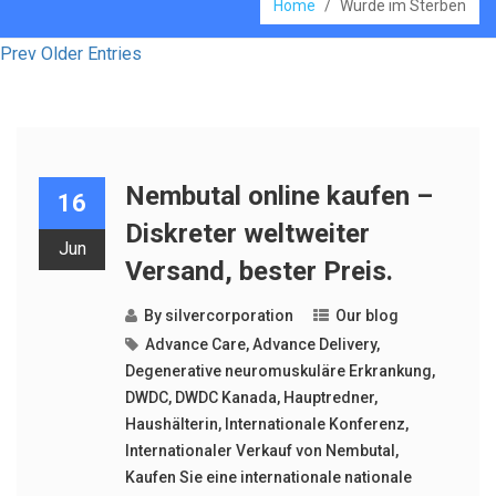
Home
/
Würde im Sterben
Prev Older Entries
Nembutal online kaufen –
16
Diskreter weltweiter
Jun
Versand, bester Preis.
By
silvercorporation
Our blog
Advance Care
,
Advance Delivery
,
Degenerative neuromuskuläre Erkrankung
,
DWDC
,
DWDC Kanada
,
Hauptredner
,
Haushälterin
,
Internationale Konferenz
,
Internationaler Verkauf von Nembutal
,
Kaufen Sie eine internationale nationale