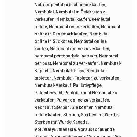
Natriumpentobarbital online kaufen
,
Nembutal
,
Nembutal in Österreich zu
verkaufen
,
Nembutal kaufen
,
nembutal
online
,
Nembutal online erhalten
,
Nembutal
online in Dänemark kaufen
,
Nembutal
online in Südkorea
,
Nembutal online
kaufen
,
Nembutal online zu verkaufen
,
nembutal pentobarbital natrium
,
Nembutal
per post
,
Nembutal zu verkaufen
,
Nembutal-
Kapseln
,
Nembutal-Preis
,
Nembutal-
tabletten
,
Nembutal-Tabletten zu verkaufen
,
Nembutal-Verkauf
,
Palliativpflege
,
Patientenwahl
,
Pentobarbital Nembutal zu
verkaufen
,
Pulver online zu verkaufen
,
Recht auf Sterben
,
Sie können Nembutal
online kaufen
,
Sterben
,
Sterben mit Würde
,
Sterben mit Würde Kanada
,
VoluntaryEuthanasia
,
Vorausschauende
Pflege
,
Vorausschauende Versorgung
,
Wie