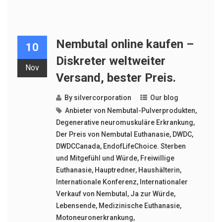
Nembutal online kaufen –
10
Diskreter weltweiter
Nov
Versand, bester Preis.
By
silvercorporation
Our blog
Anbieter von Nembutal-Pulverprodukten
,
Degenerative neuromuskuläre Erkrankung
,
Der Preis von Nembutal Euthanasie
,
DWDC
,
DWDCCanada
,
EndofLifeChoice. Sterben
und Mitgefühl und Würde
,
Freiwillige
Euthanasie
,
Hauptredner
,
Haushälterin
,
Internationale Konferenz
,
Internationaler
Verkauf von Nembutal
,
Ja zur Würde
,
Lebensende
,
Medizinische Euthanasie
,
Motoneuronerkrankung
,