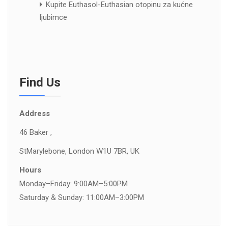
Kupite Euthasol-Euthasian otopinu za kućne
ljubimce
Find Us
Address
46 Baker ,
St
Marylebone, London W1U 7BR, UK
Hours
Monday–Friday: 9:00AM–5:00PM
Saturday & Sunday: 11:00AM–3:00PM