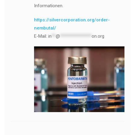
Informationen.
https://silvercorporation.org/order-
nembutal/
E-Mail:
in
**
@
***************
on.org