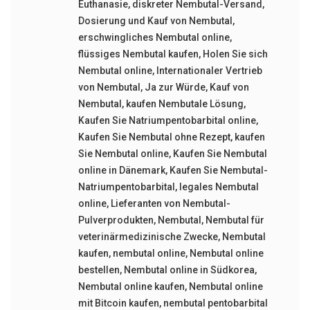
Euthanasie
,
diskreter Nembutal-Versand
,
Dosierung und Kauf von Nembutal
,
erschwingliches Nembutal online
,
flüssiges Nembutal kaufen
,
Holen Sie sich
Nembutal online
,
Internationaler Vertrieb
von Nembutal
,
Ja zur Würde
,
Kauf von
Nembutal
,
kaufen Nembutale Lösung
,
Kaufen Sie Natriumpentobarbital online
,
Kaufen Sie Nembutal ohne Rezept
,
kaufen
Sie Nembutal online
,
Kaufen Sie Nembutal
online in Dänemark
,
Kaufen Sie Nembutal-
Natriumpentobarbital
,
legales Nembutal
online
,
Lieferanten von Nembutal-
Pulverprodukten
,
Nembutal
,
Nembutal für
veterinärmedizinische Zwecke
,
Nembutal
kaufen
,
nembutal online
,
Nembutal online
bestellen
,
Nembutal online in Südkorea
,
Nembutal online kaufen
,
Nembutal online
mit Bitcoin kaufen
,
nembutal pentobarbital