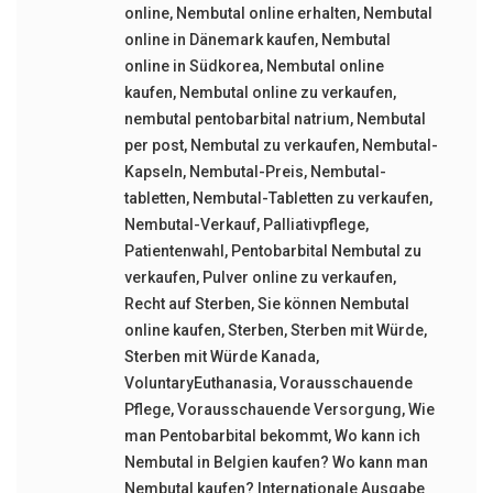
online
,
Nembutal online erhalten
,
Nembutal
online in Dänemark kaufen
,
Nembutal
online in Südkorea
,
Nembutal online
kaufen
,
Nembutal online zu verkaufen
,
nembutal pentobarbital natrium
,
Nembutal
per post
,
Nembutal zu verkaufen
,
Nembutal-
Kapseln
,
Nembutal-Preis
,
Nembutal-
tabletten
,
Nembutal-Tabletten zu verkaufen
,
Nembutal-Verkauf
,
Palliativpflege
,
Patientenwahl
,
Pentobarbital Nembutal zu
verkaufen
,
Pulver online zu verkaufen
,
Recht auf Sterben
,
Sie können Nembutal
online kaufen
,
Sterben
,
Sterben mit Würde
,
Sterben mit Würde Kanada
,
VoluntaryEuthanasia
,
Vorausschauende
Pflege
,
Vorausschauende Versorgung
,
Wie
man Pentobarbital bekommt
,
Wo kann ich
Nembutal in Belgien kaufen? Wo kann man
Nembutal kaufen? Internationale Ausgabe