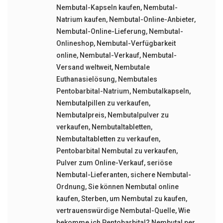
Nembutal-Kapseln kaufen
,
Nembutal-
Natrium kaufen
,
Nembutal-Online-Anbieter
,
Nembutal-Online-Lieferung
,
Nembutal-
Onlineshop
,
Nembutal-Verfügbarkeit
online
,
Nembutal-Verkauf
,
Nembutal-
Versand weltweit
,
Nembutale
Euthanasielösung
,
Nembutales
Pentobarbital-Natrium
,
Nembutalkapseln
,
Nembutalpillen zu verkaufen
,
Nembutalpreis
,
Nembutalpulver zu
verkaufen
,
Nembutaltabletten
,
Nembutaltabletten zu verkaufen
,
Pentobarbital Nembutal zu verkaufen
,
Pulver zum Online-Verkauf
,
seriöse
Nembutal-Lieferanten
,
sichere Nembutal-
Ordnung
,
Sie können Nembutal online
kaufen
,
Sterben
,
um Nembutal zu kaufen
,
vertrauenswürdige Nembutal-Quelle
,
Wie
bekomme ich Pentobarbital? Nembutal per