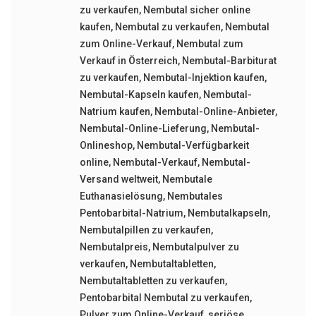
zu verkaufen
,
Nembutal sicher online
kaufen
,
Nembutal zu verkaufen
,
Nembutal
zum Online-Verkauf
,
Nembutal zum
Verkauf in Österreich
,
Nembutal-Barbiturat
zu verkaufen
,
Nembutal-Injektion kaufen
,
Nembutal-Kapseln kaufen
,
Nembutal-
Natrium kaufen
,
Nembutal-Online-Anbieter
,
Nembutal-Online-Lieferung
,
Nembutal-
Onlineshop
,
Nembutal-Verfügbarkeit
online
,
Nembutal-Verkauf
,
Nembutal-
Versand weltweit
,
Nembutale
Euthanasielösung
,
Nembutales
Pentobarbital-Natrium
,
Nembutalkapseln
,
Nembutalpillen zu verkaufen
,
Nembutalpreis
,
Nembutalpulver zu
verkaufen
,
Nembutaltabletten
,
Nembutaltabletten zu verkaufen
,
Pentobarbital Nembutal zu verkaufen
,
Pulver zum Online-Verkauf
,
seriöse