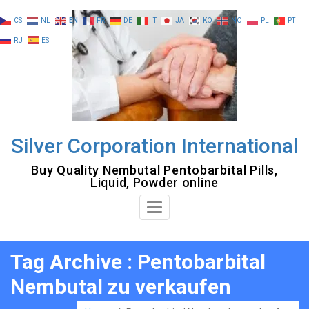
Skip
CS
NL
EN
FR
DE
IT
JA
KO
NO
PL
PT
to
RU
ES
content
Silver Corporation International
Buy Quality Nembutal Pentobarbital Pills,
Liquid, Powder online
Toggle
Navigation
Tag Archive : Pentobarbital
Nembutal zu verkaufen