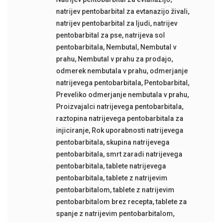
natrijev pentobarbital za evtanazijo živali
,
natrijev pentobarbital za ljudi
,
natrijev
pentobarbital za pse
,
natrijeva sol
pentobarbitala
,
Nembutal
,
Nembutal v
prahu
,
Nembutal v prahu za prodajo
,
odmerek nembutala v prahu
,
odmerjanje
natrijevega pentobarbitala
,
Pentobarbital
,
Preveliko odmerjanje nembutala v prahu
,
Proizvajalci natrijevega pentobarbitala
,
raztopina natrijevega pentobarbitala za
injiciranje
,
Rok uporabnosti natrijevega
pentobarbitala
,
skupina natrijevega
pentobarbitala
,
smrt zaradi natrijevega
pentobarbitala
,
tablete natrijevega
pentobarbitala
,
tablete z natrijevim
pentobarbitalom
,
tablete z natrijevim
pentobarbitalom brez recepta
,
tablete za
spanje z natrijevim pentobarbitalom
,