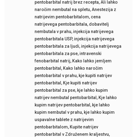
pentobarbital natrij brez recepta
,
Ali lahko
naročim nembutal na spletu
,
Anestezija z
natrijevim pentobarbitalom
,
cena
natrijevega pentobarbitala
,
dobavitelj
nembutala v prahu
,
injekcija natrijevega
pentobarbitala USP
,
injekcija natrijevega
pentobarbitala za ljudi
,
injekcija natrijevega
pentobarbitala za pse
,
intravenski
fenobarbital natrij
,
Kako lahko jemljem
pentobarbital
,
Kako lahko naročim
pentobarbital v prahu
,
kje kupiti natrijev
pentobarbital
,
Kje kupiti natrijev
pentobarbital za pse
,
kje lahko kupim
natrijev nembutal pentobarbital
,
Kje lahko
kupim natrijev pentobarbital
,
kje lahko
kupim nembutal v prahu
,
kje lahko kupim
uspavalne tablete z natrijevim
pentobarbitalom
,
Kupite natrijev
pentobarbital v Združenem kraljestvu
,