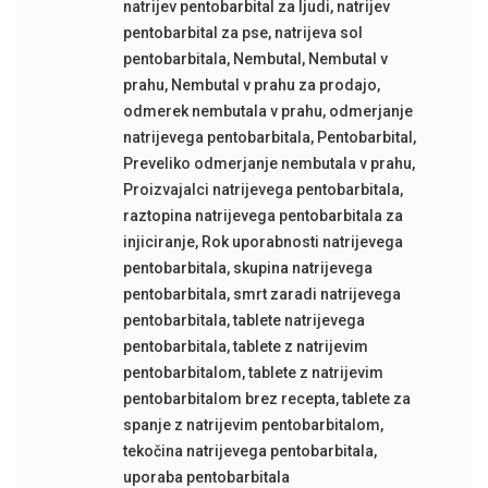
natrijev pentobarbital za ljudi
,
natrijev
pentobarbital za pse
,
natrijeva sol
pentobarbitala
,
Nembutal
,
Nembutal v
prahu
,
Nembutal v prahu za prodajo
,
odmerek nembutala v prahu
,
odmerjanje
natrijevega pentobarbitala
,
Pentobarbital
,
Preveliko odmerjanje nembutala v prahu
,
Proizvajalci natrijevega pentobarbitala
,
raztopina natrijevega pentobarbitala za
injiciranje
,
Rok uporabnosti natrijevega
pentobarbitala
,
skupina natrijevega
pentobarbitala
,
smrt zaradi natrijevega
pentobarbitala
,
tablete natrijevega
pentobarbitala
,
tablete z natrijevim
pentobarbitalom
,
tablete z natrijevim
pentobarbitalom brez recepta
,
tablete za
spanje z natrijevim pentobarbitalom
,
tekočina natrijevega pentobarbitala
,
uporaba pentobarbitala