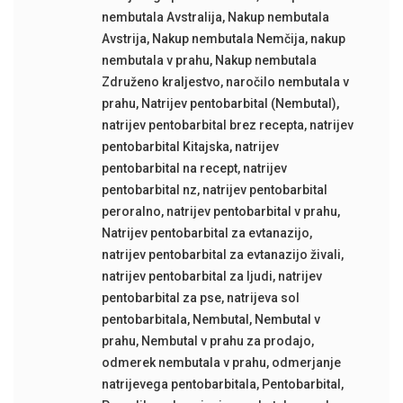
nembutala Avstralija
,
Nakup nembutala
Avstrija
,
Nakup nembutala Nemčija
,
nakup
nembutala v prahu
,
Nakup nembutala
Združeno kraljestvo
,
naročilo nembutala v
prahu
,
Natrijev pentobarbital (Nembutal)
,
natrijev pentobarbital brez recepta
,
natrijev
pentobarbital Kitajska
,
natrijev
pentobarbital na recept
,
natrijev
pentobarbital nz
,
natrijev pentobarbital
peroralno
,
natrijev pentobarbital v prahu
,
Natrijev pentobarbital za evtanazijo
,
natrijev pentobarbital za evtanazijo živali
,
natrijev pentobarbital za ljudi
,
natrijev
pentobarbital za pse
,
natrijeva sol
pentobarbitala
,
Nembutal
,
Nembutal v
prahu
,
Nembutal v prahu za prodajo
,
odmerek nembutala v prahu
,
odmerjanje
natrijevega pentobarbitala
,
Pentobarbital
,