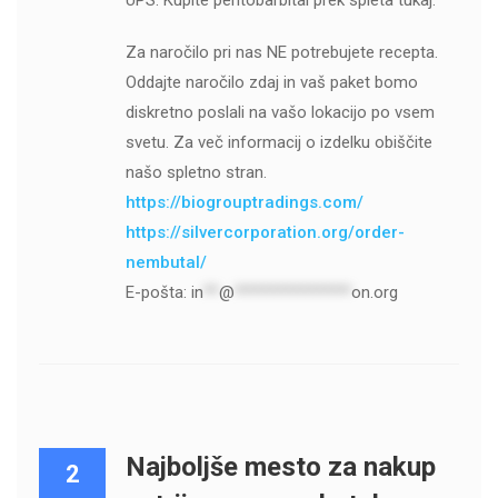
UPS. Kupite pentobarbital prek spleta tukaj.
Za naročilo pri nas NE potrebujete recepta.
Oddajte naročilo zdaj in vaš paket bomo
diskretno poslali na vašo lokacijo po vsem
svetu. Za več informacij o izdelku obiščite
našo spletno stran.
https://biogrouptradings.com/
https://silvercorporation.org/order-
nembutal/
E-pošta:
in
**
@
***************
on.org
Najboljše mesto za nakup
2