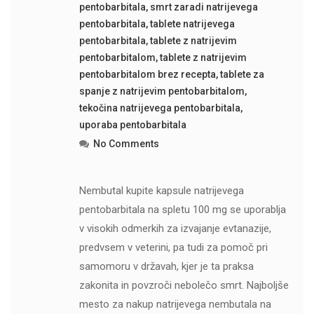
pentobarbitala
,
smrt zaradi natrijevega
pentobarbitala
,
tablete natrijevega
pentobarbitala
,
tablete z natrijevim
pentobarbitalom
,
tablete z natrijevim
pentobarbitalom brez recepta
,
tablete za
spanje z natrijevim pentobarbitalom
,
tekočina natrijevega pentobarbitala
,
uporaba pentobarbitala
No Comments
Nembutal kupite kapsule natrijevega
pentobarbitala na spletu 100 mg se uporablja
v visokih odmerkih za izvajanje evtanazije,
predvsem v veterini, pa tudi za pomoč pri
samomoru v državah, kjer je ta praksa
zakonita in povzroči nebolečo smrt. Najboljše
mesto za nakup natrijevega nembutala na