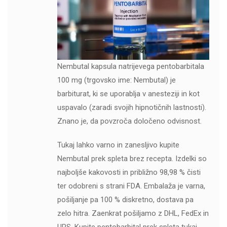
Nembutal kapsula natrijevega pentobarbitala
100 mg (trgovsko ime: Nembutal) je
barbiturat, ki se uporablja v anesteziji in kot
uspavalo (zaradi svojih hipnotičnih lastnosti).
Znano je, da povzroča določeno odvisnost.
Tukaj lahko varno in zanesljivo kupite
Nembutal prek spleta brez recepta. Izdelki so
najboljše kakovosti in približno 98,98 % čisti
ter odobreni s strani FDA. Embalaža je varna,
pošiljanje pa 100 % diskretno, dostava pa
zelo hitra. Zaenkrat pošiljamo z DHL, FedEx in