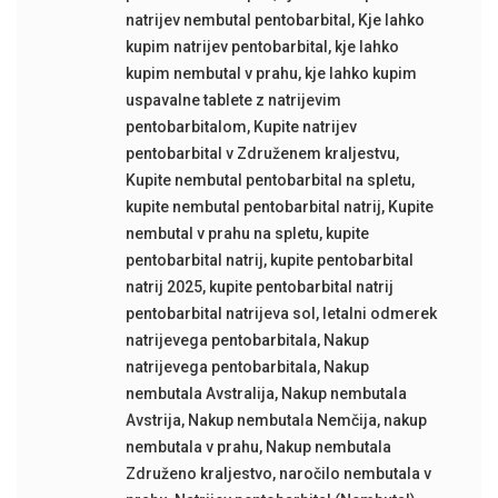
natrijev nembutal pentobarbital
,
Kje lahko
kupim natrijev pentobarbital
,
kje lahko
kupim nembutal v prahu
,
kje lahko kupim
uspavalne tablete z natrijevim
pentobarbitalom
,
Kupite natrijev
pentobarbital v Združenem kraljestvu
,
Kupite nembutal pentobarbital na spletu
,
kupite nembutal pentobarbital natrij
,
Kupite
nembutal v prahu na spletu
,
kupite
pentobarbital natrij
,
kupite pentobarbital
natrij 2025
,
kupite pentobarbital natrij
pentobarbital natrijeva sol
,
letalni odmerek
natrijevega pentobarbitala
,
Nakup
natrijevega pentobarbitala
,
Nakup
nembutala Avstralija
,
Nakup nembutala
Avstrija
,
Nakup nembutala Nemčija
,
nakup
nembutala v prahu
,
Nakup nembutala
Združeno kraljestvo
,
naročilo nembutala v