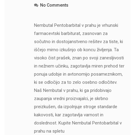
No Comments
Nembutal Pentobarbital v prahu je vrhunski
farmacevtski barbiturat, zasnovan za
sočutno in dostojanstveno rešitev za tiste, ki
iščejo mirno izkušnjo ob koncu življenja. Ta
visoko čist prašek, znan po svoji zanesljivosti
in nežnem učinku, zagotavlja miren prehod ter
ponuja udobje in avtonomijo posameznikom,
ki se odločijo za to zelo osebno odločitev.
Naš Nembutal v prahu, ki ga pridobivajo
zaupanja vredni proizvajalci, je skrbno
preizkušen, da izpolnjuje stroge standarde
kakovosti, kar zagotavlja varnost in
doslednost. Kupite Nembutal Pentobarbital v
prahu na spletu