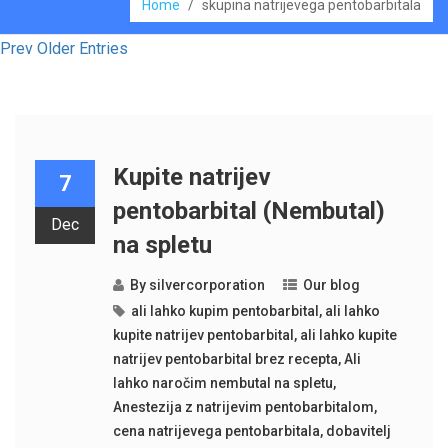
Home
/
skupina natrijevega pentobarbitala
Prev Older Entries
Kupite natrijev
7
pentobarbital (Nembutal)
Dec
na spletu
By
silvercorporation
Our blog
ali lahko kupim pentobarbital
,
ali lahko
kupite natrijev pentobarbital
,
ali lahko kupite
natrijev pentobarbital brez recepta
,
Ali
lahko naročim nembutal na spletu
,
Anestezija z natrijevim pentobarbitalom
,
cena natrijevega pentobarbitala
,
dobavitelj