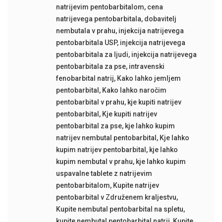
natrijevim pentobarbitalom
,
cena
natrijevega pentobarbitala
,
dobavitelj
nembutala v prahu
,
injekcija natrijevega
pentobarbitala USP
,
injekcija natrijevega
pentobarbitala za ljudi
,
injekcija natrijevega
pentobarbitala za pse
,
intravenski
fenobarbital natrij
,
Kako lahko jemljem
pentobarbital
,
Kako lahko naročim
pentobarbital v prahu
,
kje kupiti natrijev
pentobarbital
,
Kje kupiti natrijev
pentobarbital za pse
,
kje lahko kupim
natrijev nembutal pentobarbital
,
Kje lahko
kupim natrijev pentobarbital
,
kje lahko
kupim nembutal v prahu
,
kje lahko kupim
uspavalne tablete z natrijevim
pentobarbitalom
,
Kupite natrijev
pentobarbital v Združenem kraljestvu
,
Kupite nembutal pentobarbital na spletu
,
kupite nembutal pentobarbital natrij
,
Kupite