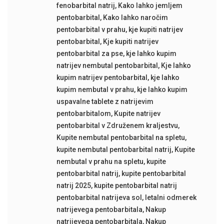
fenobarbital natrij
,
Kako lahko jemljem
pentobarbital
,
Kako lahko naročim
pentobarbital v prahu
,
kje kupiti natrijev
pentobarbital
,
Kje kupiti natrijev
pentobarbital za pse
,
kje lahko kupim
natrijev nembutal pentobarbital
,
Kje lahko
kupim natrijev pentobarbital
,
kje lahko
kupim nembutal v prahu
,
kje lahko kupim
uspavalne tablete z natrijevim
pentobarbitalom
,
Kupite natrijev
pentobarbital v Združenem kraljestvu
,
Kupite nembutal pentobarbital na spletu
,
kupite nembutal pentobarbital natrij
,
Kupite
nembutal v prahu na spletu
,
kupite
pentobarbital natrij
,
kupite pentobarbital
natrij 2025
,
kupite pentobarbital natrij
pentobarbital natrijeva sol
,
letalni odmerek
natrijevega pentobarbitala
,
Nakup
natrijevega pentobarbitala
,
Nakup