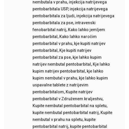
nembutala v prahu
,
injekcija natrijevega
pentobarbitala USP
,
injekcija natrijevega
pentobarbitala za ljudi
,
injekcija natrijevega
pentobarbitala za pse
,
intravenski
fenobarbital natrij
,
Kako lahko jemljem
pentobarbital
,
Kako lahko naročim
pentobarbital v prahu
,
kje kupiti natrijev
pentobarbital
,
Kje kupiti natrijev
pentobarbital za pse
,
kje lahko kupim
natrijev nembutal pentobarbital
,
Kje lahko
kupim natrijev pentobarbital
,
kje lahko
kupim nembutal v prahu
,
kje lahko kupim
uspavalne tablete z natrijevim
pentobarbitalom
,
Kupite natrijev
pentobarbital v Združenem kraljestvu
,
Kupite nembutal pentobarbital na spletu
,
kupite nembutal pentobarbital natrij
,
Kupite
nembutal v prahu na spletu
,
kupite
pentobarbital natrij
,
kupite pentobarbital