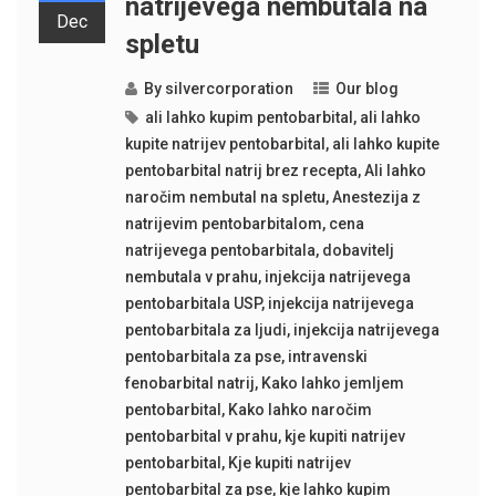
natrijevega nembutala na
Dec
spletu
By
silvercorporation
Our blog
ali lahko kupim pentobarbital
,
ali lahko
kupite natrijev pentobarbital
,
ali lahko kupite
pentobarbital natrij brez recepta
,
Ali lahko
naročim nembutal na spletu
,
Anestezija z
natrijevim pentobarbitalom
,
cena
natrijevega pentobarbitala
,
dobavitelj
nembutala v prahu
,
injekcija natrijevega
pentobarbitala USP
,
injekcija natrijevega
pentobarbitala za ljudi
,
injekcija natrijevega
pentobarbitala za pse
,
intravenski
fenobarbital natrij
,
Kako lahko jemljem
pentobarbital
,
Kako lahko naročim
pentobarbital v prahu
,
kje kupiti natrijev
pentobarbital
,
Kje kupiti natrijev
pentobarbital za pse
,
kje lahko kupim