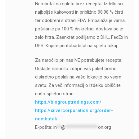
Nembutal na spletu brez recepta. Izdelki so
najboljše kakovosti in približno 98,98 % čisti
ter odobreni s strani FDA. Embalaža je varna,
pošiljanje pa 100 % diskretno, dostava pa je
zelo hitra. Zaenkrat pošiljamo z DHL, FedEx in
UPS. Kupite pentobarbital na spletu tukaj.
Za naročilo pri nas NE potrebujete recepta.
Oddajte naročilo zdaj in vaš paket bomo
diskretno poslali na vašo lokacijo po vsem
svetu. Za več informacij o izdelku obiščite
našo spletno stran.
https://biogrouptradings.com/
https://silvercorporation.org/order-
nembutal/
E-pošta:
in
**
@
***************
on.org