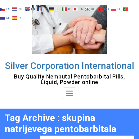
Skip
CS
NL
EN
FR
DE
IT
JA
KO
NO
PL
PT
to
RU
ES
content
Silver Corporation International
Buy Quality Nembutal Pentobarbital Pills,
Liquid, Powder online
Toggle
Navigation
Tag Archive : skupina
natrijevega pentobarbitala