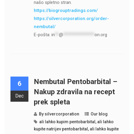
našo spletno stran.
https://biogrouptradings.com/
https://silvercorporation.org/order-
nembutal/
E-pošta:
in
**
@
***************
on.org
Nembutal Pentobarbital –
6
Nakup zdravila na recept
Dec
prek spleta
By
silvercorporation
Our blog
ali lahko kupim pentobarbital
,
ali lahko
kupite natrijev pentobarbital
,
ali lahko kupite