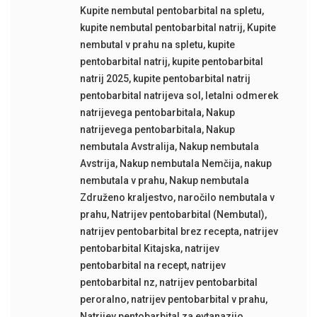
Kupite nembutal pentobarbital na spletu
,
kupite nembutal pentobarbital natrij
,
Kupite
nembutal v prahu na spletu
,
kupite
pentobarbital natrij
,
kupite pentobarbital
natrij 2025
,
kupite pentobarbital natrij
pentobarbital natrijeva sol
,
letalni odmerek
natrijevega pentobarbitala
,
Nakup
natrijevega pentobarbitala
,
Nakup
nembutala Avstralija
,
Nakup nembutala
Avstrija
,
Nakup nembutala Nemčija
,
nakup
nembutala v prahu
,
Nakup nembutala
Združeno kraljestvo
,
naročilo nembutala v
prahu
,
Natrijev pentobarbital (Nembutal)
,
natrijev pentobarbital brez recepta
,
natrijev
pentobarbital Kitajska
,
natrijev
pentobarbital na recept
,
natrijev
pentobarbital nz
,
natrijev pentobarbital
peroralno
,
natrijev pentobarbital v prahu
,
Natrijev pentobarbital za evtanazijo
,