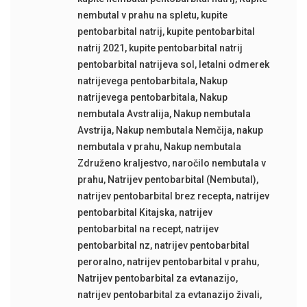
nembutal v prahu na spletu
,
kupite
pentobarbital natrij
,
kupite pentobarbital
natrij 2021
,
kupite pentobarbital natrij
pentobarbital natrijeva sol
,
letalni odmerek
natrijevega pentobarbitala
,
Nakup
natrijevega pentobarbitala
,
Nakup
nembutala Avstralija
,
Nakup nembutala
Avstrija
,
Nakup nembutala Nemčija
,
nakup
nembutala v prahu
,
Nakup nembutala
Združeno kraljestvo
,
naročilo nembutala v
prahu
,
Natrijev pentobarbital (Nembutal)
,
natrijev pentobarbital brez recepta
,
natrijev
pentobarbital Kitajska
,
natrijev
pentobarbital na recept
,
natrijev
pentobarbital nz
,
natrijev pentobarbital
peroralno
,
natrijev pentobarbital v prahu
,
Natrijev pentobarbital za evtanazijo
,
natrijev pentobarbital za evtanazijo živali
,