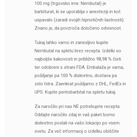
100 mg (trgovsko ime: Nembutal) je
barbiturat, ki se uporablja v anesteziji in kot
uspavalo (zaradi svojih hipnotičnih lastnosti).
Znano je, da povzroča določeno odvisnost.
Tukaj lahko varno in zanesljivo kupite
Nembutal na spletu brez recepta. Izdelki so
najboljše kakovosti in približno 98,98 % čisti
ter odobreni s strani FDA. Embalaža je varna,
pošiljanje pa 100 % diskretno, dostava pa
zelo hitra. Zaenkrat pošiljamo z DHL, FedEx in
UPS. Kupite pentobarbital na spletu tukaj.
Za naročilo pri nas NE potrebujete recepta.
Oddajte naročilo zdaj in vaš paket bomo
diskretno poslali na vašo lokacijo po vsem
svetu. Za več informacij o izdelku obiščite