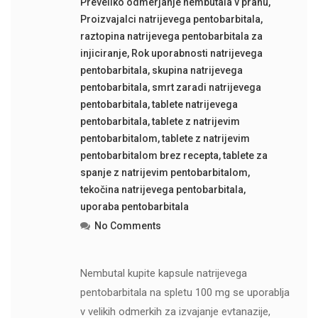
Preveliko odmerjanje nembutala v prahu
,
Proizvajalci natrijevega pentobarbitala
,
raztopina natrijevega pentobarbitala za
injiciranje
,
Rok uporabnosti natrijevega
pentobarbitala
,
skupina natrijevega
pentobarbitala
,
smrt zaradi natrijevega
pentobarbitala
,
tablete natrijevega
pentobarbitala
,
tablete z natrijevim
pentobarbitalom
,
tablete z natrijevim
pentobarbitalom brez recepta
,
tablete za
spanje z natrijevim pentobarbitalom
,
tekočina natrijevega pentobarbitala
,
uporaba pentobarbitala
No Comments
Nembutal kupite kapsule natrijevega
pentobarbitala na spletu 100 mg se uporablja
v velikih odmerkih za izvajanje evtanazije,