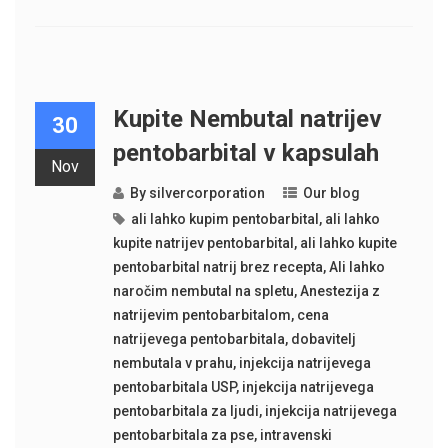
Kupite Nembutal natrijev
30
pentobarbital v kapsulah
Nov
By
silvercorporation
Our blog
ali lahko kupim pentobarbital
,
ali lahko
kupite natrijev pentobarbital
,
ali lahko kupite
pentobarbital natrij brez recepta
,
Ali lahko
naročim nembutal na spletu
,
Anestezija z
natrijevim pentobarbitalom
,
cena
natrijevega pentobarbitala
,
dobavitelj
nembutala v prahu
,
injekcija natrijevega
pentobarbitala USP
,
injekcija natrijevega
pentobarbitala za ljudi
,
injekcija natrijevega
pentobarbitala za pse
,
intravenski