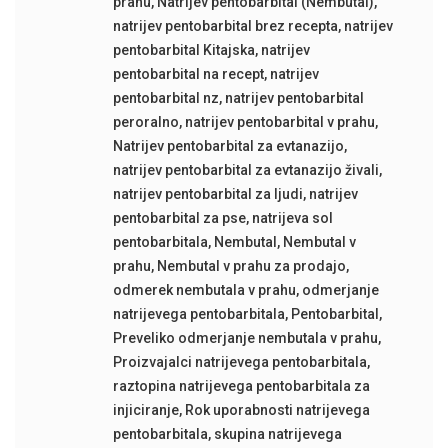
prahu
,
Natrijev pentobarbital (Nembutal)
,
natrijev pentobarbital brez recepta
,
natrijev
pentobarbital Kitajska
,
natrijev
pentobarbital na recept
,
natrijev
pentobarbital nz
,
natrijev pentobarbital
peroralno
,
natrijev pentobarbital v prahu
,
Natrijev pentobarbital za evtanazijo
,
natrijev pentobarbital za evtanazijo živali
,
natrijev pentobarbital za ljudi
,
natrijev
pentobarbital za pse
,
natrijeva sol
pentobarbitala
,
Nembutal
,
Nembutal v
prahu
,
Nembutal v prahu za prodajo
,
odmerek nembutala v prahu
,
odmerjanje
natrijevega pentobarbitala
,
Pentobarbital
,
Preveliko odmerjanje nembutala v prahu
,
Proizvajalci natrijevega pentobarbitala
,
raztopina natrijevega pentobarbitala za
injiciranje
,
Rok uporabnosti natrijevega
pentobarbitala
,
skupina natrijevega