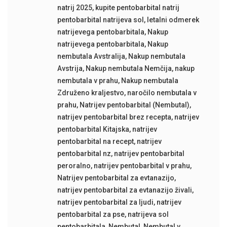
natrij 2025
,
kupite pentobarbital natrij
pentobarbital natrijeva sol
,
letalni odmerek
natrijevega pentobarbitala
,
Nakup
natrijevega pentobarbitala
,
Nakup
nembutala Avstralija
,
Nakup nembutala
Avstrija
,
Nakup nembutala Nemčija
,
nakup
nembutala v prahu
,
Nakup nembutala
Združeno kraljestvo
,
naročilo nembutala v
prahu
,
Natrijev pentobarbital (Nembutal)
,
natrijev pentobarbital brez recepta
,
natrijev
pentobarbital Kitajska
,
natrijev
pentobarbital na recept
,
natrijev
pentobarbital nz
,
natrijev pentobarbital
peroralno
,
natrijev pentobarbital v prahu
,
Natrijev pentobarbital za evtanazijo
,
natrijev pentobarbital za evtanazijo živali
,
natrijev pentobarbital za ljudi
,
natrijev
pentobarbital za pse
,
natrijeva sol
pentobarbitala
,
Nembutal
,
Nembutal v