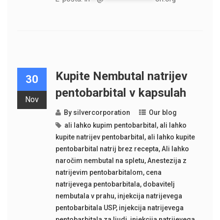
Kupite Nembutal natrijev
30
pentobarbital v kapsulah
Nov
By
silvercorporation
Our blog
ali lahko kupim pentobarbital
,
ali lahko
kupite natrijev pentobarbital
,
ali lahko kupite
pentobarbital natrij brez recepta
,
Ali lahko
naročim nembutal na spletu
,
Anestezija z
natrijevim pentobarbitalom
,
cena
natrijevega pentobarbitala
,
dobavitelj
nembutala v prahu
,
injekcija natrijevega
pentobarbitala USP
,
injekcija natrijevega
pentobarbitala za ljudi
,
injekcija natrijevega