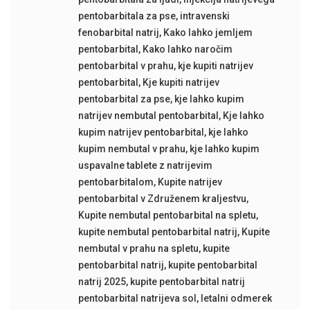
pentobarbitala za pse
,
intravenski
fenobarbital natrij
,
Kako lahko jemljem
pentobarbital
,
Kako lahko naročim
pentobarbital v prahu
,
kje kupiti natrijev
pentobarbital
,
Kje kupiti natrijev
pentobarbital za pse
,
kje lahko kupim
natrijev nembutal pentobarbital
,
Kje lahko
kupim natrijev pentobarbital
,
kje lahko
kupim nembutal v prahu
,
kje lahko kupim
uspavalne tablete z natrijevim
pentobarbitalom
,
Kupite natrijev
pentobarbital v Združenem kraljestvu
,
Kupite nembutal pentobarbital na spletu
,
kupite nembutal pentobarbital natrij
,
Kupite
nembutal v prahu na spletu
,
kupite
pentobarbital natrij
,
kupite pentobarbital
natrij 2025
,
kupite pentobarbital natrij
pentobarbital natrijeva sol
,
letalni odmerek