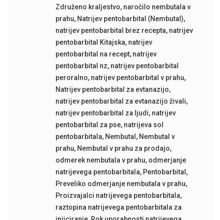
Združeno kraljestvo
,
naročilo nembutala v
prahu
,
Natrijev pentobarbital (Nembutal)
,
natrijev pentobarbital brez recepta
,
natrijev
pentobarbital Kitajska
,
natrijev
pentobarbital na recept
,
natrijev
pentobarbital nz
,
natrijev pentobarbital
peroralno
,
natrijev pentobarbital v prahu
,
Natrijev pentobarbital za evtanazijo
,
natrijev pentobarbital za evtanazijo živali
,
natrijev pentobarbital za ljudi
,
natrijev
pentobarbital za pse
,
natrijeva sol
pentobarbitala
,
Nembutal
,
Nembutal v
prahu
,
Nembutal v prahu za prodajo
,
odmerek nembutala v prahu
,
odmerjanje
natrijevega pentobarbitala
,
Pentobarbital
,
Preveliko odmerjanje nembutala v prahu
,
Proizvajalci natrijevega pentobarbitala
,
raztopina natrijevega pentobarbitala za
injiciranje
,
Rok uporabnosti natrijevega