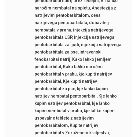
pentobarbital natrij brez recepta
,
Ali lahko
naročim nembutal na spletu
,
Anestezija z
natrijevim pentobarbitalom
,
cena
natrijevega pentobarbitala
,
dobavitelj
nembutala v prahu
,
injekcija natrijevega
pentobarbitala USP
,
injekcija natrijevega
pentobarbitala za ljudi
,
injekcija natrijevega
pentobarbitala za pse
,
intravenski
fenobarbital natrij
,
Kako lahko jemljem
pentobarbital
,
Kako lahko naročim
pentobarbital v prahu
,
kje kupiti natrijev
pentobarbital
,
Kje kupiti natrijev
pentobarbital za pse
,
kje lahko kupim
natrijev nembutal pentobarbital
,
Kje lahko
kupim natrijev pentobarbital
,
kje lahko
kupim nembutal v prahu
,
kje lahko kupim
uspavalne tablete z natrijevim
pentobarbitalom
,
Kupite natrijev
pentobarbital v Združenem kraljestvu
,