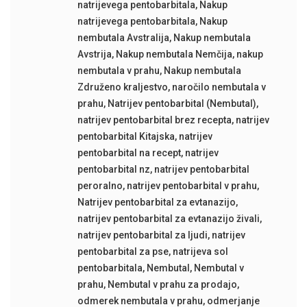
natrijevega pentobarbitala
,
Nakup
natrijevega pentobarbitala
,
Nakup
nembutala Avstralija
,
Nakup nembutala
Avstrija
,
Nakup nembutala Nemčija
,
nakup
nembutala v prahu
,
Nakup nembutala
Združeno kraljestvo
,
naročilo nembutala v
prahu
,
Natrijev pentobarbital (Nembutal)
,
natrijev pentobarbital brez recepta
,
natrijev
pentobarbital Kitajska
,
natrijev
pentobarbital na recept
,
natrijev
pentobarbital nz
,
natrijev pentobarbital
peroralno
,
natrijev pentobarbital v prahu
,
Natrijev pentobarbital za evtanazijo
,
natrijev pentobarbital za evtanazijo živali
,
natrijev pentobarbital za ljudi
,
natrijev
pentobarbital za pse
,
natrijeva sol
pentobarbitala
,
Nembutal
,
Nembutal v
prahu
,
Nembutal v prahu za prodajo
,
odmerek nembutala v prahu
,
odmerjanje