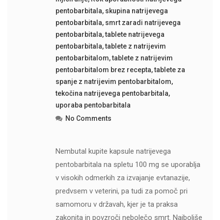
pentobarbitala
,
skupina natrijevega
pentobarbitala
,
smrt zaradi natrijevega
pentobarbitala
,
tablete natrijevega
pentobarbitala
,
tablete z natrijevim
pentobarbitalom
,
tablete z natrijevim
pentobarbitalom brez recepta
,
tablete za
spanje z natrijevim pentobarbitalom
,
tekočina natrijevega pentobarbitala
,
uporaba pentobarbitala
No Comments
Nembutal kupite kapsule natrijevega
pentobarbitala na spletu 100 mg se uporablja
v visokih odmerkih za izvajanje evtanazije,
predvsem v veterini, pa tudi za pomoč pri
samomoru v državah, kjer je ta praksa
zakonita in povzroči nebolečo smrt. Najboljše