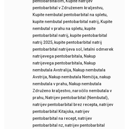
pentobarbitalom
,
Kupite natrijev
pentobarbital v Združenem kraljestvu
,
Kupite nembutal pentobarbital na spletu
,
kupite nembutal pentobarbital natrij
,
Kupite
nembutal v prahu na spletu
,
kupite
pentobarbital natrij
,
kupite pentobarbital
natrij 2025
,
kupite pentobarbital natrij
pentobarbital natrijeva sol
,
letalni odmerek
natrijevega pentobarbitala
,
Nakup
natrijevega pentobarbitala
,
Nakup
nembutala Avstralija
,
Nakup nembutala
Avstrija
,
Nakup nembutala Nemčija
,
nakup
nembutala v prahu
,
Nakup nembutala
Združeno kraljestvo
,
naročilo nembutala v
prahu
,
Natrijev pentobarbital (Nembutal)
,
natrijev pentobarbital brez recepta
,
natrijev
pentobarbital Kitajska
,
natrijev
pentobarbital na recept
,
natrijev
pentobarbital nz
,
natrijev pentobarbital