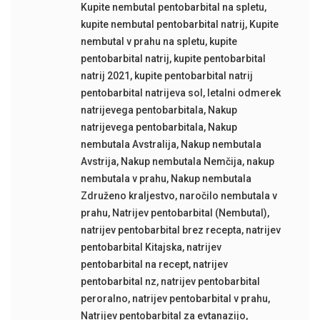
Kupite nembutal pentobarbital na spletu
,
kupite nembutal pentobarbital natrij
,
Kupite
nembutal v prahu na spletu
,
kupite
pentobarbital natrij
,
kupite pentobarbital
natrij 2021
,
kupite pentobarbital natrij
pentobarbital natrijeva sol
,
letalni odmerek
natrijevega pentobarbitala
,
Nakup
natrijevega pentobarbitala
,
Nakup
nembutala Avstralija
,
Nakup nembutala
Avstrija
,
Nakup nembutala Nemčija
,
nakup
nembutala v prahu
,
Nakup nembutala
Združeno kraljestvo
,
naročilo nembutala v
prahu
,
Natrijev pentobarbital (Nembutal)
,
natrijev pentobarbital brez recepta
,
natrijev
pentobarbital Kitajska
,
natrijev
pentobarbital na recept
,
natrijev
pentobarbital nz
,
natrijev pentobarbital
peroralno
,
natrijev pentobarbital v prahu
,
Natrijev pentobarbital za evtanazijo
,