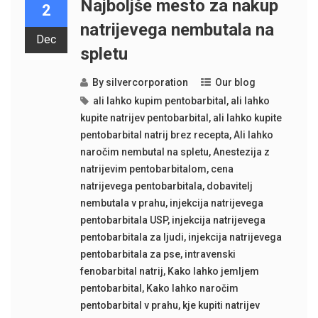
Najboljše mesto za nakup
2
natrijevega nembutala na
Dec
spletu
By
silvercorporation
Our blog
ali lahko kupim pentobarbital
,
ali lahko
kupite natrijev pentobarbital
,
ali lahko kupite
pentobarbital natrij brez recepta
,
Ali lahko
naročim nembutal na spletu
,
Anestezija z
natrijevim pentobarbitalom
,
cena
natrijevega pentobarbitala
,
dobavitelj
nembutala v prahu
,
injekcija natrijevega
pentobarbitala USP
,
injekcija natrijevega
pentobarbitala za ljudi
,
injekcija natrijevega
pentobarbitala za pse
,
intravenski
fenobarbital natrij
,
Kako lahko jemljem
pentobarbital
,
Kako lahko naročim
pentobarbital v prahu
,
kje kupiti natrijev