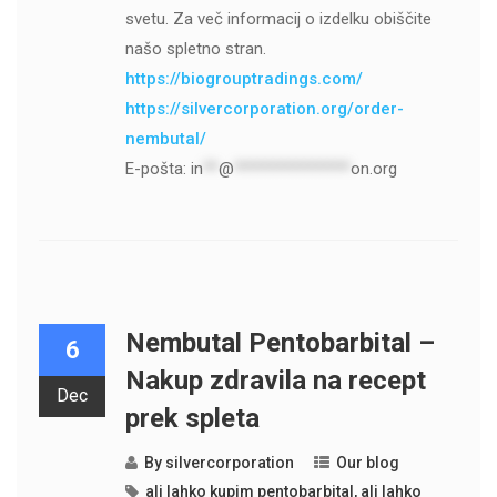
svetu. Za več informacij o izdelku obiščite
našo spletno stran.
https://biogrouptradings.com/
https://silvercorporation.org/order-
nembutal/
E-pošta:
in
**
@
***************
on.org
Nembutal Pentobarbital –
6
Nakup zdravila na recept
Dec
prek spleta
By
silvercorporation
Our blog
ali lahko kupim pentobarbital
,
ali lahko