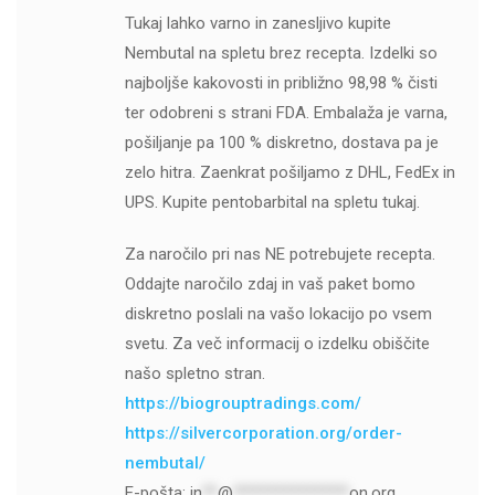
Tukaj lahko varno in zanesljivo kupite
Nembutal na spletu brez recepta. Izdelki so
najboljše kakovosti in približno 98,98 % čisti
ter odobreni s strani FDA. Embalaža je varna,
pošiljanje pa 100 % diskretno, dostava pa je
zelo hitra. Zaenkrat pošiljamo z DHL, FedEx in
UPS. Kupite pentobarbital na spletu tukaj.
Za naročilo pri nas NE potrebujete recepta.
Oddajte naročilo zdaj in vaš paket bomo
diskretno poslali na vašo lokacijo po vsem
svetu. Za več informacij o izdelku obiščite
našo spletno stran.
https://biogrouptradings.com/
https://silvercorporation.org/order-
nembutal/
E-pošta:
in
**
@
***************
on.org