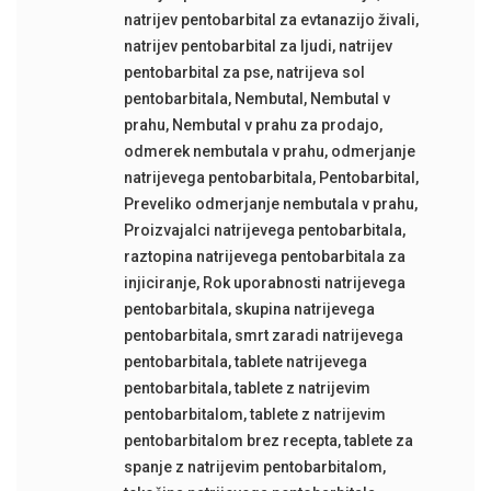
natrijev pentobarbital za evtanazijo živali
,
natrijev pentobarbital za ljudi
,
natrijev
pentobarbital za pse
,
natrijeva sol
pentobarbitala
,
Nembutal
,
Nembutal v
prahu
,
Nembutal v prahu za prodajo
,
odmerek nembutala v prahu
,
odmerjanje
natrijevega pentobarbitala
,
Pentobarbital
,
Preveliko odmerjanje nembutala v prahu
,
Proizvajalci natrijevega pentobarbitala
,
raztopina natrijevega pentobarbitala za
injiciranje
,
Rok uporabnosti natrijevega
pentobarbitala
,
skupina natrijevega
pentobarbitala
,
smrt zaradi natrijevega
pentobarbitala
,
tablete natrijevega
pentobarbitala
,
tablete z natrijevim
pentobarbitalom
,
tablete z natrijevim
pentobarbitalom brez recepta
,
tablete za
spanje z natrijevim pentobarbitalom
,