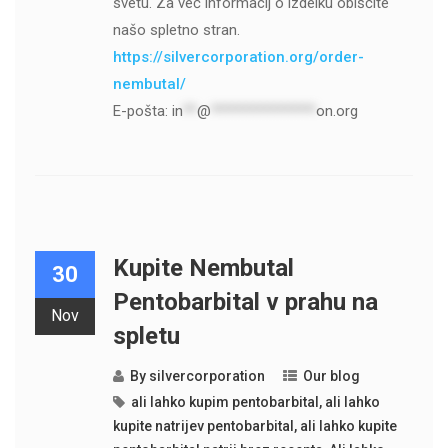
svetu. Za več informacij o izdelku obiščite
našo spletno stran.
https://silvercorporation.org/order-
nembutal/
E-pošta:
in
**
@
***************
on.org
Kupite Nembutal
30
Pentobarbital v prahu na
Nov
spletu
By
silvercorporation
Our blog
ali lahko kupim pentobarbital
,
ali lahko
kupite natrijev pentobarbital
,
ali lahko kupite