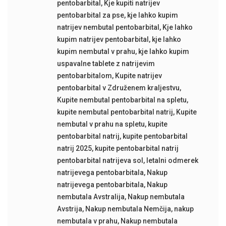
pentobarbital
,
Kje kupiti natrijev
pentobarbital za pse
,
kje lahko kupim
natrijev nembutal pentobarbital
,
Kje lahko
kupim natrijev pentobarbital
,
kje lahko
kupim nembutal v prahu
,
kje lahko kupim
uspavalne tablete z natrijevim
pentobarbitalom
,
Kupite natrijev
pentobarbital v Združenem kraljestvu
,
Kupite nembutal pentobarbital na spletu
,
kupite nembutal pentobarbital natrij
,
Kupite
nembutal v prahu na spletu
,
kupite
pentobarbital natrij
,
kupite pentobarbital
natrij 2025
,
kupite pentobarbital natrij
pentobarbital natrijeva sol
,
letalni odmerek
natrijevega pentobarbitala
,
Nakup
natrijevega pentobarbitala
,
Nakup
nembutala Avstralija
,
Nakup nembutala
Avstrija
,
Nakup nembutala Nemčija
,
nakup
nembutala v prahu
,
Nakup nembutala