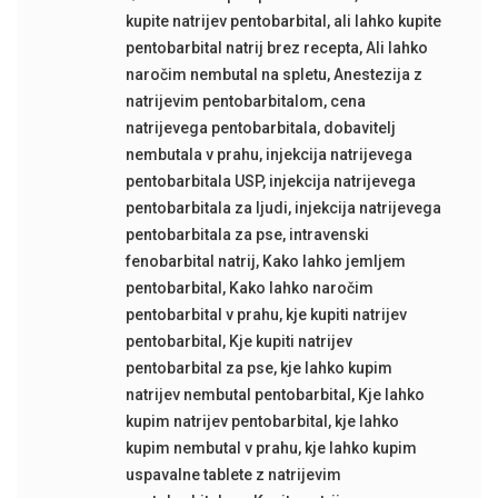
kupite natrijev pentobarbital
,
ali lahko kupite
pentobarbital natrij brez recepta
,
Ali lahko
naročim nembutal na spletu
,
Anestezija z
natrijevim pentobarbitalom
,
cena
natrijevega pentobarbitala
,
dobavitelj
nembutala v prahu
,
injekcija natrijevega
pentobarbitala USP
,
injekcija natrijevega
pentobarbitala za ljudi
,
injekcija natrijevega
pentobarbitala za pse
,
intravenski
fenobarbital natrij
,
Kako lahko jemljem
pentobarbital
,
Kako lahko naročim
pentobarbital v prahu
,
kje kupiti natrijev
pentobarbital
,
Kje kupiti natrijev
pentobarbital za pse
,
kje lahko kupim
natrijev nembutal pentobarbital
,
Kje lahko
kupim natrijev pentobarbital
,
kje lahko
kupim nembutal v prahu
,
kje lahko kupim
uspavalne tablete z natrijevim