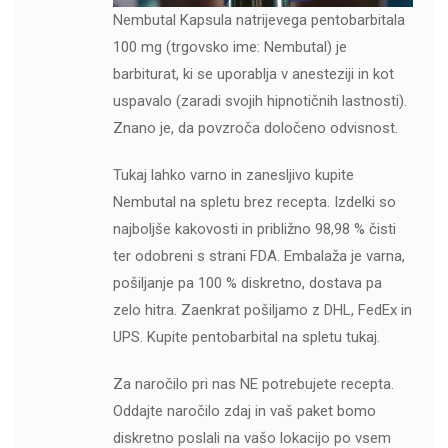
Nembutal Kapsula natrijevega pentobarbitala
100 mg (trgovsko ime: Nembutal) je
barbiturat, ki se uporablja v anesteziji in kot
uspavalo (zaradi svojih hipnotičnih lastnosti).
Znano je, da povzroča določeno odvisnost.
Tukaj lahko varno in zanesljivo kupite
Nembutal na spletu brez recepta. Izdelki so
najboljše kakovosti in približno 98,98 % čisti
ter odobreni s strani FDA. Embalaža je varna,
pošiljanje pa 100 % diskretno, dostava pa
zelo hitra. Zaenkrat pošiljamo z DHL, FedEx in
UPS. Kupite pentobarbital na spletu tukaj.
Za naročilo pri nas NE potrebujete recepta.
Oddajte naročilo zdaj in vaš paket bomo
diskretno poslali na vašo lokacijo po vsem