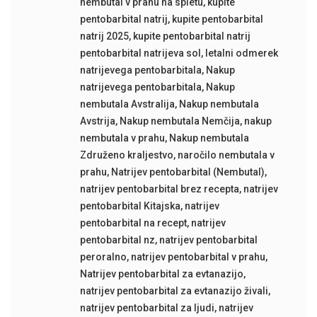
nembutal v prahu na spletu
,
kupite
pentobarbital natrij
,
kupite pentobarbital
natrij 2025
,
kupite pentobarbital natrij
pentobarbital natrijeva sol
,
letalni odmerek
natrijevega pentobarbitala
,
Nakup
natrijevega pentobarbitala
,
Nakup
nembutala Avstralija
,
Nakup nembutala
Avstrija
,
Nakup nembutala Nemčija
,
nakup
nembutala v prahu
,
Nakup nembutala
Združeno kraljestvo
,
naročilo nembutala v
prahu
,
Natrijev pentobarbital (Nembutal)
,
natrijev pentobarbital brez recepta
,
natrijev
pentobarbital Kitajska
,
natrijev
pentobarbital na recept
,
natrijev
pentobarbital nz
,
natrijev pentobarbital
peroralno
,
natrijev pentobarbital v prahu
,
Natrijev pentobarbital za evtanazijo
,
natrijev pentobarbital za evtanazijo živali
,
natrijev pentobarbital za ljudi
,
natrijev