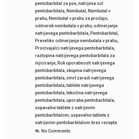
pentobarbital za pse
,
natrijeva sol
pentobarbitala
,
Nembutal
,
Nembutal v
prahu
,
Nembutal v prahu za prodajo
,
odmerek nembutala v prahu
,
odmerjanje
natrijevega pentobarbitala
,
Pentobarbital
,
Preveliko odmerjanje nembutala v prahu
,
Proizvajalci natrijevega pentobarbitala
,
raztopina natrijevega pentobarbitala za
injiciranje
,
Rok uporabnosti natrijevega
pentobarbitala
,
skupina natrijevega
pentobarbitala
,
smrt zaradi natrijevega
pentobarbitala
,
tablete natrijevega
pentobarbitala
,
tekočina natrijevega
pentobarbitala
,
uporaba pentobarbitala
,
uspavalne tablete z natrijevim
pentobarbitalom
,
uspavalne tablete z
natrijevim pentobarbitalom brez recepta
No Comments