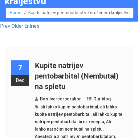
kraljestvu
Home
/
Kupite natrijev pentobarbital v Združenem kraljestvu
Prev Older Entries
Kupite natrijev
7
pentobarbital (Nembutal)
Dec
na spletu
By
silvercorporation
Our blog
ali lahko kupim pentobarbital
,
ali lahko
kupite natrijev pentobarbital
,
ali lahko kupite
natrijev pentobarbital brez recepta
,
Ali
lahko naročim nembutal na spletu
,
Anestezija z natrijevim pentobarbitalom
,