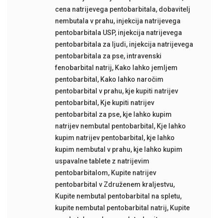
cena natrijevega pentobarbitala
,
dobavitelj
nembutala v prahu
,
injekcija natrijevega
pentobarbitala USP
,
injekcija natrijevega
pentobarbitala za ljudi
,
injekcija natrijevega
pentobarbitala za pse
,
intravenski
fenobarbital natrij
,
Kako lahko jemljem
pentobarbital
,
Kako lahko naročim
pentobarbital v prahu
,
kje kupiti natrijev
pentobarbital
,
Kje kupiti natrijev
pentobarbital za pse
,
kje lahko kupim
natrijev nembutal pentobarbital
,
Kje lahko
kupim natrijev pentobarbital
,
kje lahko
kupim nembutal v prahu
,
kje lahko kupim
uspavalne tablete z natrijevim
pentobarbitalom
,
Kupite natrijev
pentobarbital v Združenem kraljestvu
,
Kupite nembutal pentobarbital na spletu
,
kupite nembutal pentobarbital natrij
,
Kupite