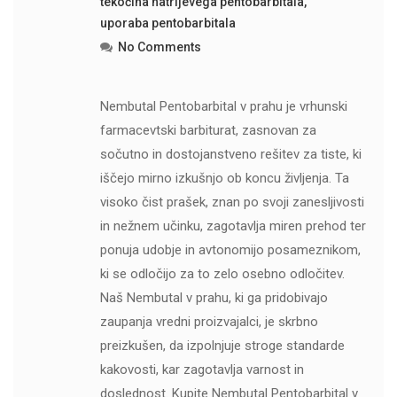
tekočina natrijevega pentobarbitala
,
uporaba pentobarbitala
No Comments
Nembutal Pentobarbital v prahu je vrhunski
farmacevtski barbiturat, zasnovan za
sočutno in dostojanstveno rešitev za tiste, ki
iščejo mirno izkušnjo ob koncu življenja. Ta
visoko čist prašek, znan po svoji zanesljivosti
in nežnem učinku, zagotavlja miren prehod ter
ponuja udobje in avtonomijo posameznikom,
ki se odločijo za to zelo osebno odločitev.
Naš Nembutal v prahu, ki ga pridobivajo
zaupanja vredni proizvajalci, je skrbno
preizkušen, da izpolnjuje stroge standarde
kakovosti, kar zagotavlja varnost in
doslednost. Kupite Nembutal Pentobarbital v