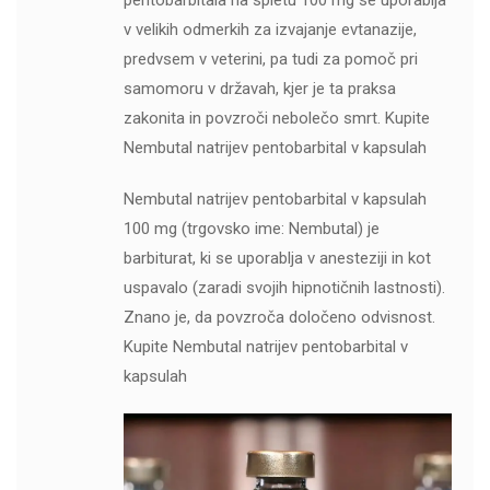
pentobarbitala na spletu 100 mg se uporablja
v velikih odmerkih za izvajanje evtanazije,
predvsem v veterini, pa tudi za pomoč pri
samomoru v državah, kjer je ta praksa
zakonita in povzroči nebolečo smrt. Kupite
Nembutal natrijev pentobarbital v kapsulah
Nembutal natrijev pentobarbital v kapsulah
100 mg (trgovsko ime: Nembutal) je
barbiturat, ki se uporablja v anesteziji in kot
uspavalo (zaradi svojih hipnotičnih lastnosti).
Znano je, da povzroča določeno odvisnost.
Kupite Nembutal natrijev pentobarbital v
kapsulah