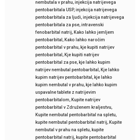
nembutala v prahu
,
injekcija natrijevega
pentobarbitala USP
,
injekcija natrijevega
pentobarbitala za ljudi
,
injekcija natrijevega
pentobarbitala za pse
,
intravenski
fenobarbital natrij
,
Kako lahko jemljem
pentobarbital
,
Kako lahko naročim
pentobarbital v prahu
,
kje kupiti natrijev
pentobarbital
,
Kje kupiti natrijev
pentobarbital za pse
,
kje lahko kupim
natrijev nembutal pentobarbital
,
Kje lahko
kupim natrijev pentobarbital
,
kje lahko
kupim nembutal v prahu
,
kje lahko kupim
uspavalne tablete z natrijevim
pentobarbitalom
,
Kupite natrijev
pentobarbital v Združenem kraljestvu
,
Kupite nembutal pentobarbital na spletu
,
kupite nembutal pentobarbital natrij
,
Kupite
nembutal v prahu na spletu
,
kupite
pentobarbital natrij
,
kupite pentobarbital