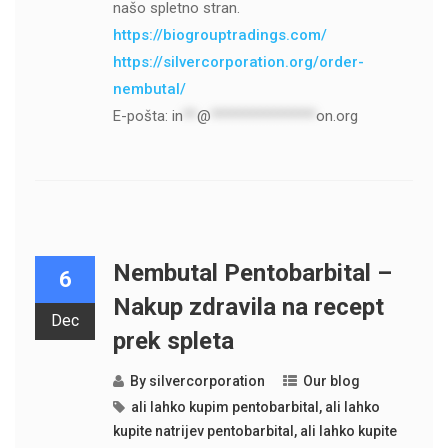
našo spletno stran.
https://biogrouptradings.com/
https://silvercorporation.org/order-
nembutal/
E-pošta:
in
**
@
***************
on.org
Nembutal Pentobarbital –
6
Nakup zdravila na recept
Dec
prek spleta
By
silvercorporation
Our blog
ali lahko kupim pentobarbital
,
ali lahko
kupite natrijev pentobarbital
,
ali lahko kupite