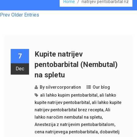
Home
/
natrijev pentobarbital nz
Prev Older Entries
Kupite natrijev
7
pentobarbital (Nembutal)
Dec
na spletu
By
silvercorporation
Our blog
ali lahko kupim pentobarbital
,
ali lahko
kupite natrijev pentobarbital
,
ali lahko kupite
natrijev pentobarbital brez recepta
,
Ali
lahko naročim nembutal na spletu
,
Anestezija z natrijevim pentobarbitalom
,
cena natrijevega pentobarbitala
,
dobavitelj