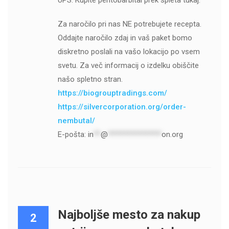
UPS. Kupite pentobarbital prek spleta tukaj.
Za naročilo pri nas NE potrebujete recepta.
Oddajte naročilo zdaj in vaš paket bomo
diskretno poslali na vašo lokacijo po vsem
svetu. Za več informacij o izdelku obiščite
našo spletno stran.
https://biogrouptradings.com/
https://silvercorporation.org/order-
nembutal/
E-pošta:
in
**
@
***************
on.org
Najboljše mesto za nakup
2