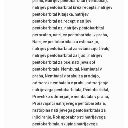
prahu
,
Natrijev pentobarbital (Nembutal)
,
natrijev pentobarbital brez recepta
,
natrijev
pentobarbital Kitajska
,
natrijev
pentobarbital na recept
,
natrijev
pentobarbital nz
,
natrijev pentobarbital
peroralno
,
natrijev pentobarbital v prahu
,
Natrijev pentobarbital za evtanazijo
,
natrijev pentobarbital za evtanazijo živali
,
natrijev pentobarbital za ljudi
,
natrijev
pentobarbital za pse
,
natrijeva sol
pentobarbitala
,
Nembutal
,
Nembutal v
prahu
,
Nembutal v prahu za prodajo
,
odmerek nembutala v prahu
,
odmerjanje
natrijevega pentobarbitala
,
Pentobarbital
,
Preveliko odmerjanje nembutala v prahu
,
Proizvajalci natrijevega pentobarbitala
,
raztopina natrijevega pentobarbitala za
injiciranje
,
Rok uporabnosti natrijevega
pentobarbitala
,
skupina natrijevega