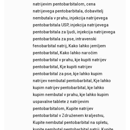
natrijevim pentobarbitalom
,
cena
natrijevega pentobarbitala
,
dobavitelj
nembutala v prahu
,
injekcija natrijevega
pentobarbitala USP
,
injekcija natrijevega
pentobarbitala za ljudi
,
injekcija natrijevega
pentobarbitala za pse
,
intravenski
fenobarbital natrij
,
Kako lahko jemljem
pentobarbital
,
Kako lahko naročim
pentobarbital v prahu
,
kje kupiti natrijev
pentobarbital
,
Kje kupiti natrijev
pentobarbital za pse
,
kje lahko kupim
natrijev nembutal pentobarbital
,
Kje lahko
kupim natrijev pentobarbital
,
kje lahko
kupim nembutal v prahu
,
kje lahko kupim
uspavalne tablete z natrijevim
pentobarbitalom
,
Kupite natrijev
pentobarbital v Združenem kraljestvu
,
Kupite nembutal pentobarbital na spletu
,
kupite nembutal pentobarbital natrij
,
Kupite