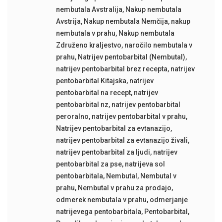
nembutala Avstralija
,
Nakup nembutala
Avstrija
,
Nakup nembutala Nemčija
,
nakup
nembutala v prahu
,
Nakup nembutala
Združeno kraljestvo
,
naročilo nembutala v
prahu
,
Natrijev pentobarbital (Nembutal)
,
natrijev pentobarbital brez recepta
,
natrijev
pentobarbital Kitajska
,
natrijev
pentobarbital na recept
,
natrijev
pentobarbital nz
,
natrijev pentobarbital
peroralno
,
natrijev pentobarbital v prahu
,
Natrijev pentobarbital za evtanazijo
,
natrijev pentobarbital za evtanazijo živali
,
natrijev pentobarbital za ljudi
,
natrijev
pentobarbital za pse
,
natrijeva sol
pentobarbitala
,
Nembutal
,
Nembutal v
prahu
,
Nembutal v prahu za prodajo
,
odmerek nembutala v prahu
,
odmerjanje
natrijevega pentobarbitala
,
Pentobarbital
,