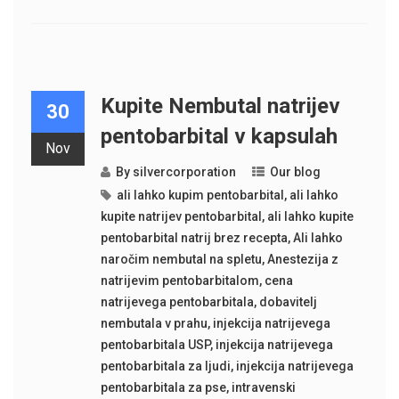
Kupite Nembutal natrijev
30
pentobarbital v kapsulah
Nov
By
silvercorporation
Our blog
ali lahko kupim pentobarbital
,
ali lahko
kupite natrijev pentobarbital
,
ali lahko kupite
pentobarbital natrij brez recepta
,
Ali lahko
naročim nembutal na spletu
,
Anestezija z
natrijevim pentobarbitalom
,
cena
natrijevega pentobarbitala
,
dobavitelj
nembutala v prahu
,
injekcija natrijevega
pentobarbitala USP
,
injekcija natrijevega
pentobarbitala za ljudi
,
injekcija natrijevega
pentobarbitala za pse
,
intravenski