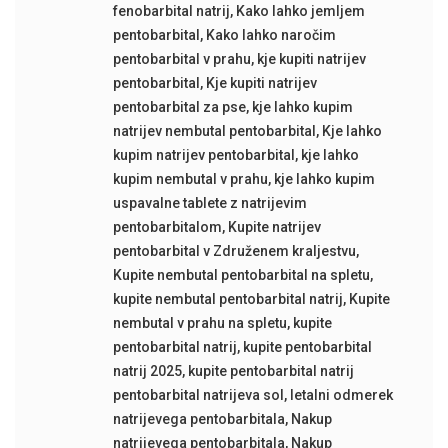
fenobarbital natrij
,
Kako lahko jemljem
pentobarbital
,
Kako lahko naročim
pentobarbital v prahu
,
kje kupiti natrijev
pentobarbital
,
Kje kupiti natrijev
pentobarbital za pse
,
kje lahko kupim
natrijev nembutal pentobarbital
,
Kje lahko
kupim natrijev pentobarbital
,
kje lahko
kupim nembutal v prahu
,
kje lahko kupim
uspavalne tablete z natrijevim
pentobarbitalom
,
Kupite natrijev
pentobarbital v Združenem kraljestvu
,
Kupite nembutal pentobarbital na spletu
,
kupite nembutal pentobarbital natrij
,
Kupite
nembutal v prahu na spletu
,
kupite
pentobarbital natrij
,
kupite pentobarbital
natrij 2025
,
kupite pentobarbital natrij
pentobarbital natrijeva sol
,
letalni odmerek
natrijevega pentobarbitala
,
Nakup
natrijevega pentobarbitala
,
Nakup