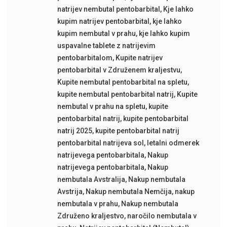
natrijev nembutal pentobarbital
,
Kje lahko
kupim natrijev pentobarbital
,
kje lahko
kupim nembutal v prahu
,
kje lahko kupim
uspavalne tablete z natrijevim
pentobarbitalom
,
Kupite natrijev
pentobarbital v Združenem kraljestvu
,
Kupite nembutal pentobarbital na spletu
,
kupite nembutal pentobarbital natrij
,
Kupite
nembutal v prahu na spletu
,
kupite
pentobarbital natrij
,
kupite pentobarbital
natrij 2025
,
kupite pentobarbital natrij
pentobarbital natrijeva sol
,
letalni odmerek
natrijevega pentobarbitala
,
Nakup
natrijevega pentobarbitala
,
Nakup
nembutala Avstralija
,
Nakup nembutala
Avstrija
,
Nakup nembutala Nemčija
,
nakup
nembutala v prahu
,
Nakup nembutala
Združeno kraljestvo
,
naročilo nembutala v