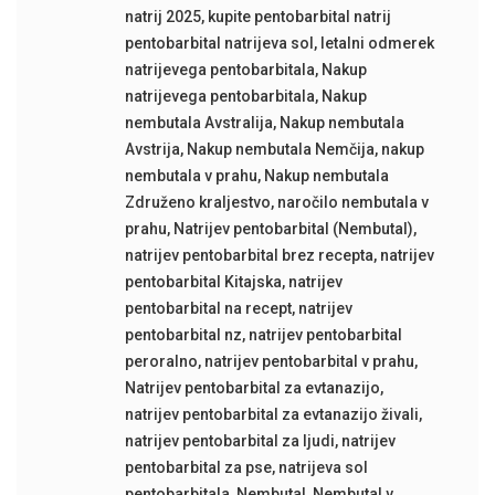
natrij 2025
,
kupite pentobarbital natrij
pentobarbital natrijeva sol
,
letalni odmerek
natrijevega pentobarbitala
,
Nakup
natrijevega pentobarbitala
,
Nakup
nembutala Avstralija
,
Nakup nembutala
Avstrija
,
Nakup nembutala Nemčija
,
nakup
nembutala v prahu
,
Nakup nembutala
Združeno kraljestvo
,
naročilo nembutala v
prahu
,
Natrijev pentobarbital (Nembutal)
,
natrijev pentobarbital brez recepta
,
natrijev
pentobarbital Kitajska
,
natrijev
pentobarbital na recept
,
natrijev
pentobarbital nz
,
natrijev pentobarbital
peroralno
,
natrijev pentobarbital v prahu
,
Natrijev pentobarbital za evtanazijo
,
natrijev pentobarbital za evtanazijo živali
,
natrijev pentobarbital za ljudi
,
natrijev
pentobarbital za pse
,
natrijeva sol
pentobarbitala
,
Nembutal
,
Nembutal v