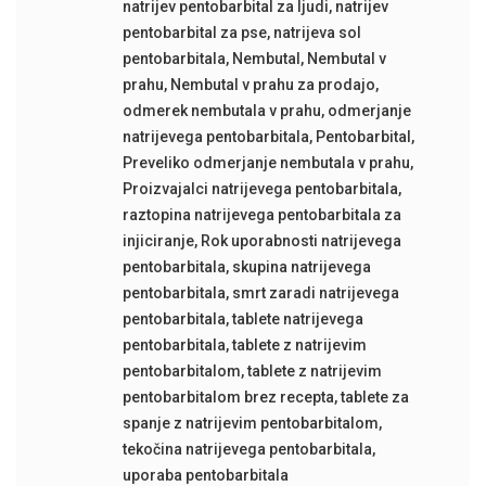
natrijev pentobarbital za ljudi
,
natrijev
pentobarbital za pse
,
natrijeva sol
pentobarbitala
,
Nembutal
,
Nembutal v
prahu
,
Nembutal v prahu za prodajo
,
odmerek nembutala v prahu
,
odmerjanje
natrijevega pentobarbitala
,
Pentobarbital
,
Preveliko odmerjanje nembutala v prahu
,
Proizvajalci natrijevega pentobarbitala
,
raztopina natrijevega pentobarbitala za
injiciranje
,
Rok uporabnosti natrijevega
pentobarbitala
,
skupina natrijevega
pentobarbitala
,
smrt zaradi natrijevega
pentobarbitala
,
tablete natrijevega
pentobarbitala
,
tablete z natrijevim
pentobarbitalom
,
tablete z natrijevim
pentobarbitalom brez recepta
,
tablete za
spanje z natrijevim pentobarbitalom
,
tekočina natrijevega pentobarbitala
,
uporaba pentobarbitala