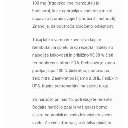
100 mg (trgovsko ime: Nembutal) je
barbiturat, ki se uporablja v anesteziji in kot
uspavalo (zaradi svojih hipnotičnih lastnosti).
Znano je, da povzroča določeno odvisnost.
Tukaj lahko varno in zanesljivo kupite
Nembutal na spletu brez recepta. Izdelki so
najboljše kakovosti in približno 98,98 % čisti
ter odobreni s strani FDA. Embalaža je varna,
pošiljanje pa 100 % diskretno, dostava pa
zelo hitra. Zaenkrat pošiljamo z DHL, FedEx in
UPS. Kupite pentobarbital na spletu tukaj.
Za naročilo pri nas NE potrebujete recepta.
Oddajte naročilo zdaj in vaš paket bomo
diskretno poslali na vašo lokacijo po vsem
svetu. Za več informacij o izdelku obiščite