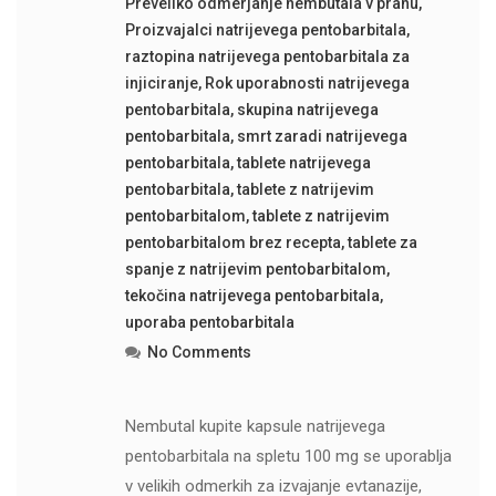
Preveliko odmerjanje nembutala v prahu
,
Proizvajalci natrijevega pentobarbitala
,
raztopina natrijevega pentobarbitala za
injiciranje
,
Rok uporabnosti natrijevega
pentobarbitala
,
skupina natrijevega
pentobarbitala
,
smrt zaradi natrijevega
pentobarbitala
,
tablete natrijevega
pentobarbitala
,
tablete z natrijevim
pentobarbitalom
,
tablete z natrijevim
pentobarbitalom brez recepta
,
tablete za
spanje z natrijevim pentobarbitalom
,
tekočina natrijevega pentobarbitala
,
uporaba pentobarbitala
No Comments
Nembutal kupite kapsule natrijevega
pentobarbitala na spletu 100 mg se uporablja
v velikih odmerkih za izvajanje evtanazije,