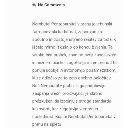
No Comments
Nembutal Pentobarbital v prahu je vrhunski
farmacevtski barbiturat, zasnovan za
sočutno in dostojanstveno rešitev za tiste, ki
iščejo mirno izkušnjo ob koncu življenja. Ta
visoko čist prašek, znan po svoji zanesljivosti
in nežnem učinku, zagotavlja miren prehod ter
ponuja udobje in avtonomijo posameznikom,
ki se odločijo za to zelo osebno odločitev.
Naš Nembutal v prahu, ki ga pridobivajo
zaupanja vredni proizvajalci, je skrbno
preizkušen, da izpolnjuje stroge standarde
kakovosti, kar zagotavlja varnost in
doslednost. Kupite Nembutal Pentobarbital v
prahu na spletu