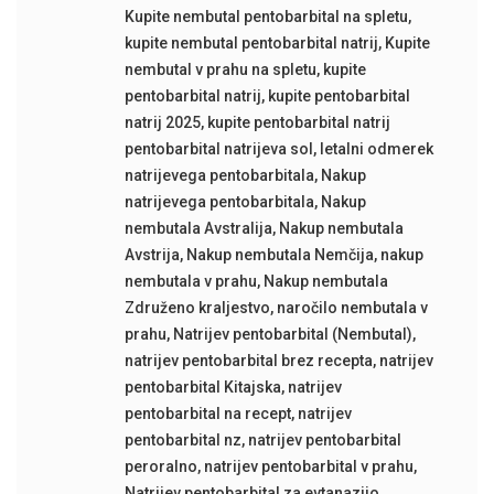
Kupite nembutal pentobarbital na spletu
,
kupite nembutal pentobarbital natrij
,
Kupite
nembutal v prahu na spletu
,
kupite
pentobarbital natrij
,
kupite pentobarbital
natrij 2025
,
kupite pentobarbital natrij
pentobarbital natrijeva sol
,
letalni odmerek
natrijevega pentobarbitala
,
Nakup
natrijevega pentobarbitala
,
Nakup
nembutala Avstralija
,
Nakup nembutala
Avstrija
,
Nakup nembutala Nemčija
,
nakup
nembutala v prahu
,
Nakup nembutala
Združeno kraljestvo
,
naročilo nembutala v
prahu
,
Natrijev pentobarbital (Nembutal)
,
natrijev pentobarbital brez recepta
,
natrijev
pentobarbital Kitajska
,
natrijev
pentobarbital na recept
,
natrijev
pentobarbital nz
,
natrijev pentobarbital
peroralno
,
natrijev pentobarbital v prahu
,
Natrijev pentobarbital za evtanazijo
,