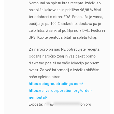
Nembutal na spletu brez recepta. Izdelki so
najboljše kakovosti in približno 98,98 % čisti
ter odobreni s strani FDA. Embalaža je varna,
pošiljanje pa 100 % diskretno, dostava pa je
zelo hitra. Zaenkrat pošiljamo z DHL, FedEx in
UPS. Kupite pentobarbital na spletu tukaj.
Za naročilo pri nas NE potrebujete recepta.
Oddajte naročilo zdaj in vaš paket bomo
diskretno poslali na vašo lokacijo po vsem
svetu. Za več informacij o izdelku obiščite
našo spletno stran.
https://biogrouptradings.com/
https://silvercorporation.org/order-
nembutal/
E-pošta:
in
**
@
***************
on.org