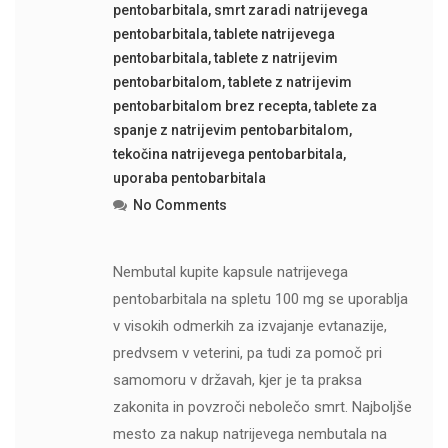
pentobarbitala
,
smrt zaradi natrijevega
pentobarbitala
,
tablete natrijevega
pentobarbitala
,
tablete z natrijevim
pentobarbitalom
,
tablete z natrijevim
pentobarbitalom brez recepta
,
tablete za
spanje z natrijevim pentobarbitalom
,
tekočina natrijevega pentobarbitala
,
uporaba pentobarbitala
No Comments
Nembutal kupite kapsule natrijevega
pentobarbitala na spletu 100 mg se uporablja
v visokih odmerkih za izvajanje evtanazije,
predvsem v veterini, pa tudi za pomoč pri
samomoru v državah, kjer je ta praksa
zakonita in povzroči nebolečo smrt. Najboljše
mesto za nakup natrijevega nembutala na