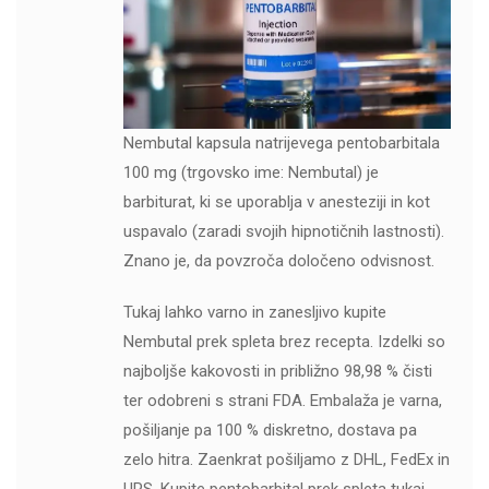
Nembutal kapsula natrijevega pentobarbitala
100 mg (trgovsko ime: Nembutal) je
barbiturat, ki se uporablja v anesteziji in kot
uspavalo (zaradi svojih hipnotičnih lastnosti).
Znano je, da povzroča določeno odvisnost.
Tukaj lahko varno in zanesljivo kupite
Nembutal prek spleta brez recepta. Izdelki so
najboljše kakovosti in približno 98,98 % čisti
ter odobreni s strani FDA. Embalaža je varna,
pošiljanje pa 100 % diskretno, dostava pa
zelo hitra. Zaenkrat pošiljamo z DHL, FedEx in