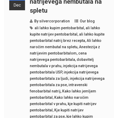
natrijevega nembutala na
Dec
spletu
By
silvercorporation
Our blog
ali lahko kupim pentobarbital
,
ali lahko
kupite natrijev pentobarbital
,
ali lahko kupite
pentobarbital natrij brez recepta
,
Ali lahko
naročim nembutal na spletu
,
Anestezija z
natrijevim pentobarbitalom
,
cena
natrijevega pentobarbitala
,
dobavitelj
nembutala v prahu
,
injekcija natrijevega
pentobarbitala USP
,
injekcija natrijevega
pentobarbitala za ljudi
,
injekcija natrijevega
pentobarbitala za pse
,
intravenski
fenobarbital natrij
,
Kako lahko jemljem
pentobarbital
,
Kako lahko naročim
pentobarbital v prahu
,
kje kupiti natrijev
pentobarbital
,
Kje kupiti natrijev
pentobarbital za pse
,
kje lahko kupim