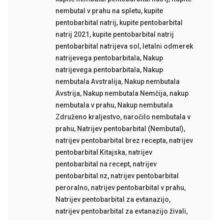
nembutal v prahu na spletu
,
kupite
pentobarbital natrij
,
kupite pentobarbital
natrij 2021
,
kupite pentobarbital natrij
pentobarbital natrijeva sol
,
letalni odmerek
natrijevega pentobarbitala
,
Nakup
natrijevega pentobarbitala
,
Nakup
nembutala Avstralija
,
Nakup nembutala
Avstrija
,
Nakup nembutala Nemčija
,
nakup
nembutala v prahu
,
Nakup nembutala
Združeno kraljestvo
,
naročilo nembutala v
prahu
,
Natrijev pentobarbital (Nembutal)
,
natrijev pentobarbital brez recepta
,
natrijev
pentobarbital Kitajska
,
natrijev
pentobarbital na recept
,
natrijev
pentobarbital nz
,
natrijev pentobarbital
peroralno
,
natrijev pentobarbital v prahu
,
Natrijev pentobarbital za evtanazijo
,
natrijev pentobarbital za evtanazijo živali
,