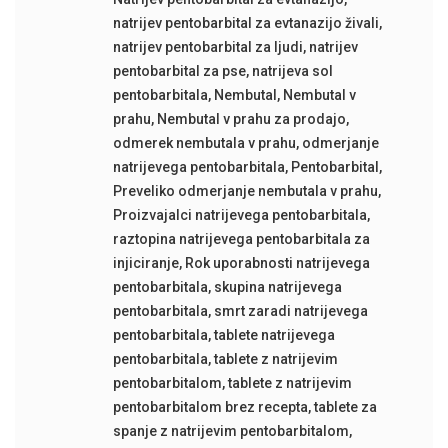
natrijev pentobarbital za evtanazijo živali
,
natrijev pentobarbital za ljudi
,
natrijev
pentobarbital za pse
,
natrijeva sol
pentobarbitala
,
Nembutal
,
Nembutal v
prahu
,
Nembutal v prahu za prodajo
,
odmerek nembutala v prahu
,
odmerjanje
natrijevega pentobarbitala
,
Pentobarbital
,
Preveliko odmerjanje nembutala v prahu
,
Proizvajalci natrijevega pentobarbitala
,
raztopina natrijevega pentobarbitala za
injiciranje
,
Rok uporabnosti natrijevega
pentobarbitala
,
skupina natrijevega
pentobarbitala
,
smrt zaradi natrijevega
pentobarbitala
,
tablete natrijevega
pentobarbitala
,
tablete z natrijevim
pentobarbitalom
,
tablete z natrijevim
pentobarbitalom brez recepta
,
tablete za
spanje z natrijevim pentobarbitalom
,