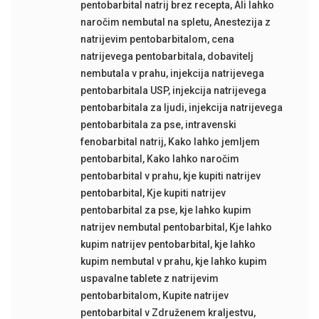
pentobarbital natrij brez recepta
,
Ali lahko
naročim nembutal na spletu
,
Anestezija z
natrijevim pentobarbitalom
,
cena
natrijevega pentobarbitala
,
dobavitelj
nembutala v prahu
,
injekcija natrijevega
pentobarbitala USP
,
injekcija natrijevega
pentobarbitala za ljudi
,
injekcija natrijevega
pentobarbitala za pse
,
intravenski
fenobarbital natrij
,
Kako lahko jemljem
pentobarbital
,
Kako lahko naročim
pentobarbital v prahu
,
kje kupiti natrijev
pentobarbital
,
Kje kupiti natrijev
pentobarbital za pse
,
kje lahko kupim
natrijev nembutal pentobarbital
,
Kje lahko
kupim natrijev pentobarbital
,
kje lahko
kupim nembutal v prahu
,
kje lahko kupim
uspavalne tablete z natrijevim
pentobarbitalom
,
Kupite natrijev
pentobarbital v Združenem kraljestvu
,