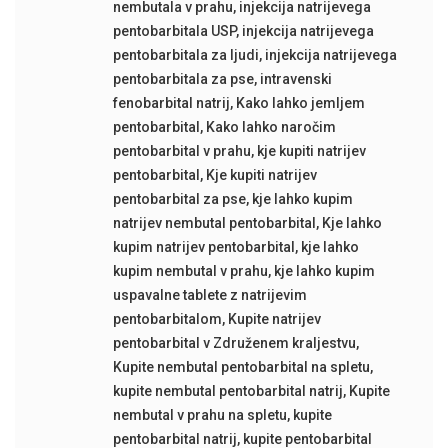
nembutala v prahu
,
injekcija natrijevega
pentobarbitala USP
,
injekcija natrijevega
pentobarbitala za ljudi
,
injekcija natrijevega
pentobarbitala za pse
,
intravenski
fenobarbital natrij
,
Kako lahko jemljem
pentobarbital
,
Kako lahko naročim
pentobarbital v prahu
,
kje kupiti natrijev
pentobarbital
,
Kje kupiti natrijev
pentobarbital za pse
,
kje lahko kupim
natrijev nembutal pentobarbital
,
Kje lahko
kupim natrijev pentobarbital
,
kje lahko
kupim nembutal v prahu
,
kje lahko kupim
uspavalne tablete z natrijevim
pentobarbitalom
,
Kupite natrijev
pentobarbital v Združenem kraljestvu
,
Kupite nembutal pentobarbital na spletu
,
kupite nembutal pentobarbital natrij
,
Kupite
nembutal v prahu na spletu
,
kupite
pentobarbital natrij
,
kupite pentobarbital