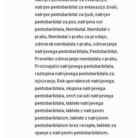
natrijev pentobarbital za evtanazijo živali
,
natrijev pentobarbital za ljudi
,
natrijev
pentobarbital za pse
,
natrijeva sol
pentobarbitala
,
Nembutal
,
Nembutal v
prahu
,
Nembutal v prahu za prodajo
,
odmerek nembutala v prahu
,
odmerjanje
natrijevega pentobarbitala
,
Pentobarbital
,
Preveliko odmerjanje nembutala v prahu
,
Proizvajalci natrijevega pentobarbitala
,
raztopina natrijevega pentobarbitala za
injiciranje
,
Rok uporabnosti natrijevega
pentobarbitala
,
skupina natrijevega
pentobarbitala
,
smrt zaradi natrijevega
pentobarbitala
,
tablete natrijevega
pentobarbitala
,
tablete z natrijevim
pentobarbitalom
,
tablete z natrijevim
pentobarbitalom brez recepta
,
tablete za
spanje z natrijevim pentobarbitalom
,