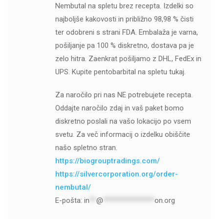
Nembutal na spletu brez recepta. Izdelki so
najboljše kakovosti in približno 98,98 % čisti
ter odobreni s strani FDA. Embalaža je varna,
pošiljanje pa 100 % diskretno, dostava pa je
zelo hitra. Zaenkrat pošiljamo z DHL, FedEx in
UPS. Kupite pentobarbital na spletu tukaj.
Za naročilo pri nas NE potrebujete recepta.
Oddajte naročilo zdaj in vaš paket bomo
diskretno poslali na vašo lokacijo po vsem
svetu. Za več informacij o izdelku obiščite
našo spletno stran.
https://biogrouptradings.com/
https://silvercorporation.org/order-
nembutal/
E-pošta:
in
**
@
***************
on.org