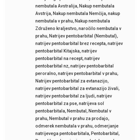
nembutala Avstralija
,
Nakup nembutala
Avstrija
,
Nakup nembutala Nemčija
,
nakup
nembutala v prahu
,
Nakup nembutala
Združeno kraljestvo
,
naročilo nembutala v
prahu
,
Natrijev pentobarbital (Nembutal)
,
natrijev pentobarbital brez recepta
,
natrijev
pentobarbital Kitajska
,
natrijev
pentobarbital na recept
,
natrijev
pentobarbital nz
,
natrijev pentobarbital
peroralno
,
natrijev pentobarbital v prahu
,
Natrijev pentobarbital za evtanazijo
,
natrijev pentobarbital za evtanazijo živali
,
natrijev pentobarbital za ljudi
,
natrijev
pentobarbital za pse
,
natrijeva sol
pentobarbitala
,
Nembutal
,
Nembutal v
prahu
,
Nembutal v prahu za prodajo
,
odmerek nembutala v prahu
,
odmerjanje
natrijevega pentobarbitala
,
Pentobarbital
,