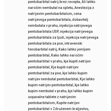
pentobarbital natrij brez recepta
,
Ali lahko
naročim nembutal na spletu
,
Anestezija z
natrijevim pentobarbitalom
,
cena
natrijevega pentobarbitala
,
dobavitelj
nembutala v prahu
,
injekcija natrijevega
pentobarbitala USP
,
injekcija natrijevega
pentobarbitala za ljudi
,
injekcija natrijevega
pentobarbitala za pse
,
intravenski
fenobarbital natrij
,
Kako lahko jemljem
pentobarbital
,
Kako lahko naročim
pentobarbital v prahu
,
kje kupiti natrijev
pentobarbital
,
Kje kupiti natrijev
pentobarbital za pse
,
kje lahko kupim
natrijev nembutal pentobarbital
,
Kje lahko
kupim natrijev pentobarbital
,
kje lahko
kupim nembutal v prahu
,
kje lahko kupim
uspavalne tablete z natrijevim
pentobarbitalom
,
Kupite natrijev
pentobarbital v Združenem kraljestvu
,