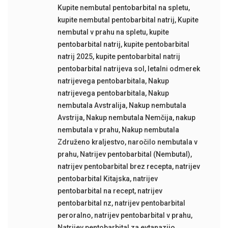
Kupite nembutal pentobarbital na spletu
,
kupite nembutal pentobarbital natrij
,
Kupite
nembutal v prahu na spletu
,
kupite
pentobarbital natrij
,
kupite pentobarbital
natrij 2025
,
kupite pentobarbital natrij
pentobarbital natrijeva sol
,
letalni odmerek
natrijevega pentobarbitala
,
Nakup
natrijevega pentobarbitala
,
Nakup
nembutala Avstralija
,
Nakup nembutala
Avstrija
,
Nakup nembutala Nemčija
,
nakup
nembutala v prahu
,
Nakup nembutala
Združeno kraljestvo
,
naročilo nembutala v
prahu
,
Natrijev pentobarbital (Nembutal)
,
natrijev pentobarbital brez recepta
,
natrijev
pentobarbital Kitajska
,
natrijev
pentobarbital na recept
,
natrijev
pentobarbital nz
,
natrijev pentobarbital
peroralno
,
natrijev pentobarbital v prahu
,
Natrijev pentobarbital za evtanazijo
,