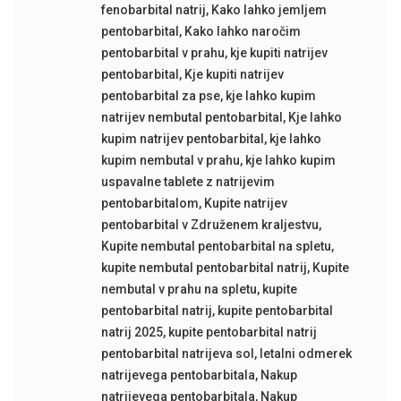
fenobarbital natrij
,
Kako lahko jemljem
pentobarbital
,
Kako lahko naročim
pentobarbital v prahu
,
kje kupiti natrijev
pentobarbital
,
Kje kupiti natrijev
pentobarbital za pse
,
kje lahko kupim
natrijev nembutal pentobarbital
,
Kje lahko
kupim natrijev pentobarbital
,
kje lahko
kupim nembutal v prahu
,
kje lahko kupim
uspavalne tablete z natrijevim
pentobarbitalom
,
Kupite natrijev
pentobarbital v Združenem kraljestvu
,
Kupite nembutal pentobarbital na spletu
,
kupite nembutal pentobarbital natrij
,
Kupite
nembutal v prahu na spletu
,
kupite
pentobarbital natrij
,
kupite pentobarbital
natrij 2025
,
kupite pentobarbital natrij
pentobarbital natrijeva sol
,
letalni odmerek
natrijevega pentobarbitala
,
Nakup
natrijevega pentobarbitala
,
Nakup