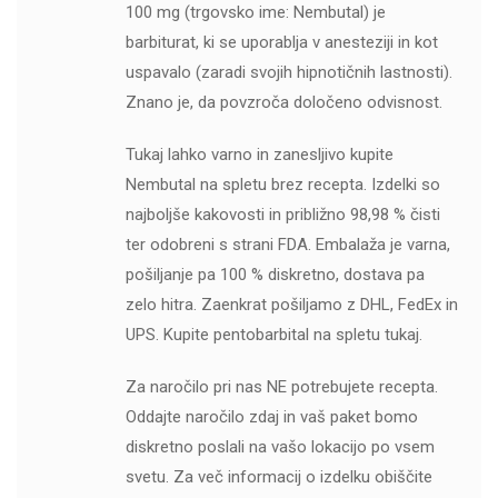
100 mg (trgovsko ime: Nembutal) je
barbiturat, ki se uporablja v anesteziji in kot
uspavalo (zaradi svojih hipnotičnih lastnosti).
Znano je, da povzroča določeno odvisnost.
Tukaj lahko varno in zanesljivo kupite
Nembutal na spletu brez recepta. Izdelki so
najboljše kakovosti in približno 98,98 % čisti
ter odobreni s strani FDA. Embalaža je varna,
pošiljanje pa 100 % diskretno, dostava pa
zelo hitra. Zaenkrat pošiljamo z DHL, FedEx in
UPS. Kupite pentobarbital na spletu tukaj.
Za naročilo pri nas NE potrebujete recepta.
Oddajte naročilo zdaj in vaš paket bomo
diskretno poslali na vašo lokacijo po vsem
svetu. Za več informacij o izdelku obiščite