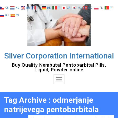
Skip
CS
NL
EN
FR
DE
IT
JA
KO
NO
PL
PT
to
RU
ES
content
Silver Corporation International
Buy Quality Nembutal Pentobarbital Pills,
Liquid, Powder online
Toggle
Navigation
Tag Archive : odmerjanje
natrijevega pentobarbitala