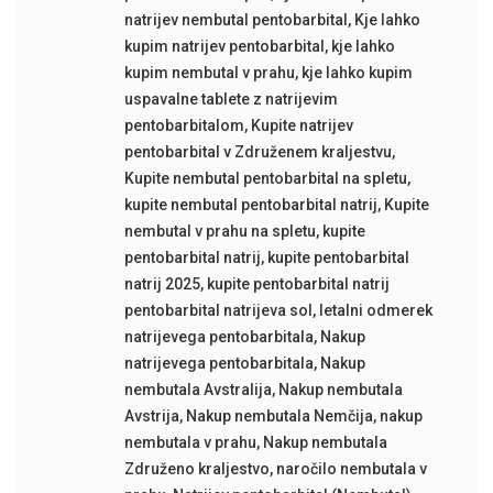
natrijev nembutal pentobarbital
,
Kje lahko
kupim natrijev pentobarbital
,
kje lahko
kupim nembutal v prahu
,
kje lahko kupim
uspavalne tablete z natrijevim
pentobarbitalom
,
Kupite natrijev
pentobarbital v Združenem kraljestvu
,
Kupite nembutal pentobarbital na spletu
,
kupite nembutal pentobarbital natrij
,
Kupite
nembutal v prahu na spletu
,
kupite
pentobarbital natrij
,
kupite pentobarbital
natrij 2025
,
kupite pentobarbital natrij
pentobarbital natrijeva sol
,
letalni odmerek
natrijevega pentobarbitala
,
Nakup
natrijevega pentobarbitala
,
Nakup
nembutala Avstralija
,
Nakup nembutala
Avstrija
,
Nakup nembutala Nemčija
,
nakup
nembutala v prahu
,
Nakup nembutala
Združeno kraljestvo
,
naročilo nembutala v