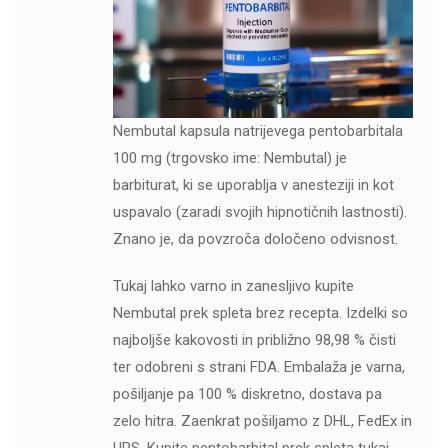
Nembutal kapsula natrijevega pentobarbitala
100 mg (trgovsko ime: Nembutal) je
barbiturat, ki se uporablja v anesteziji in kot
uspavalo (zaradi svojih hipnotičnih lastnosti).
Znano je, da povzroča določeno odvisnost.
Tukaj lahko varno in zanesljivo kupite
Nembutal prek spleta brez recepta. Izdelki so
najboljše kakovosti in približno 98,98 % čisti
ter odobreni s strani FDA. Embalaža je varna,
pošiljanje pa 100 % diskretno, dostava pa
zelo hitra. Zaenkrat pošiljamo z DHL, FedEx in