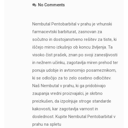
No Comments
Nembutal Pentobarbital v prahu je vrhunski
farmacevtski barbiturat, zasnovan za
sočutno in dostojanstveno rešitev za tiste, ki
iščejo mirno izkušnjo ob koncu življenja. Ta
visoko čist prašek, znan po svoji zanesljivosti
in nežnem učinku, zagotavlja miren prehod ter
ponuja udobje in avtonomijo posameznikom,
ki se odločijo za to zelo osebno odločitev.
Naš Nembutal v prahu, ki ga pridobivajo
zaupanja vredni proizvajalci, je skrbno
preizkušen, da izpolnjuje stroge standarde
kakovosti, kar zagotavlja varnost in
doslednost. Kupite Nembutal Pentobarbital v
prahu na spletu