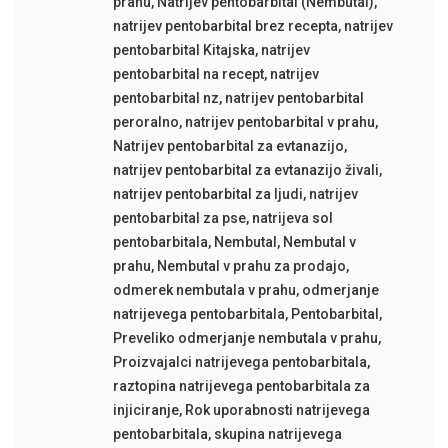
prahu
,
Natrijev pentobarbital (Nembutal)
,
natrijev pentobarbital brez recepta
,
natrijev
pentobarbital Kitajska
,
natrijev
pentobarbital na recept
,
natrijev
pentobarbital nz
,
natrijev pentobarbital
peroralno
,
natrijev pentobarbital v prahu
,
Natrijev pentobarbital za evtanazijo
,
natrijev pentobarbital za evtanazijo živali
,
natrijev pentobarbital za ljudi
,
natrijev
pentobarbital za pse
,
natrijeva sol
pentobarbitala
,
Nembutal
,
Nembutal v
prahu
,
Nembutal v prahu za prodajo
,
odmerek nembutala v prahu
,
odmerjanje
natrijevega pentobarbitala
,
Pentobarbital
,
Preveliko odmerjanje nembutala v prahu
,
Proizvajalci natrijevega pentobarbitala
,
raztopina natrijevega pentobarbitala za
injiciranje
,
Rok uporabnosti natrijevega
pentobarbitala
,
skupina natrijevega