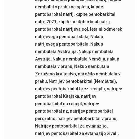
nembutal v prahu na spletu
,
kupite
pentobarbital natrij
,
kupite pentobarbital
natrij 2021
,
kupite pentobarbital natrij
pentobarbital natrijeva sol
,
letalni odmerek
natrijevega pentobarbitala
,
Nakup
natrijevega pentobarbitala
,
Nakup
nembutala Avstralija
,
Nakup nembutala
Avstrija
,
Nakup nembutala Nemčija
,
nakup
nembutala v prahu
,
Nakup nembutala
Združeno kraljestvo
,
naročilo nembutala v
prahu
,
Natrijev pentobarbital (Nembutal)
,
natrijev pentobarbital brez recepta
,
natrijev
pentobarbital Kitajska
,
natrijev
pentobarbital na recept
,
natrijev
pentobarbital nz
,
natrijev pentobarbital
peroralno
,
natrijev pentobarbital v prahu
,
Natrijev pentobarbital za evtanazijo
,
natrijev pentobarbital za evtanazijo živali
,