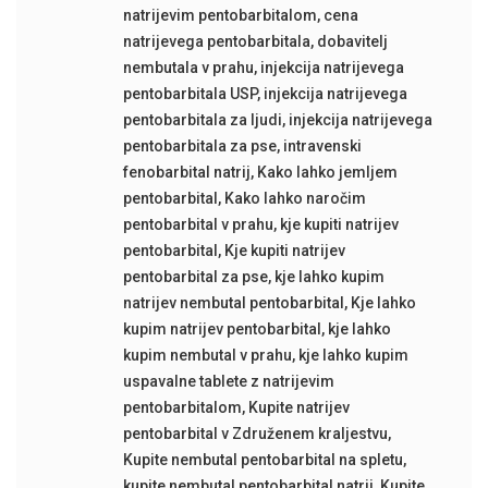
natrijevim pentobarbitalom
,
cena
natrijevega pentobarbitala
,
dobavitelj
nembutala v prahu
,
injekcija natrijevega
pentobarbitala USP
,
injekcija natrijevega
pentobarbitala za ljudi
,
injekcija natrijevega
pentobarbitala za pse
,
intravenski
fenobarbital natrij
,
Kako lahko jemljem
pentobarbital
,
Kako lahko naročim
pentobarbital v prahu
,
kje kupiti natrijev
pentobarbital
,
Kje kupiti natrijev
pentobarbital za pse
,
kje lahko kupim
natrijev nembutal pentobarbital
,
Kje lahko
kupim natrijev pentobarbital
,
kje lahko
kupim nembutal v prahu
,
kje lahko kupim
uspavalne tablete z natrijevim
pentobarbitalom
,
Kupite natrijev
pentobarbital v Združenem kraljestvu
,
Kupite nembutal pentobarbital na spletu
,
kupite nembutal pentobarbital natrij
,
Kupite