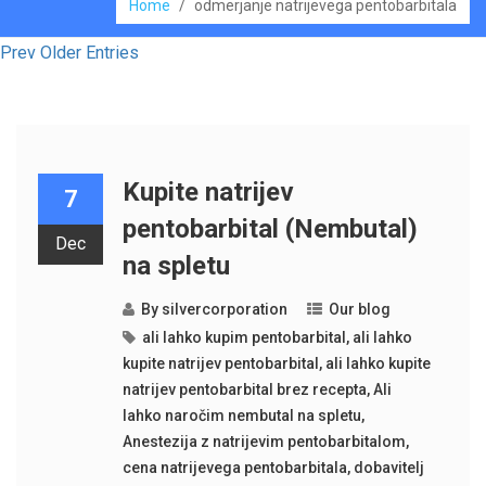
Home
/
odmerjanje natrijevega pentobarbitala
Prev Older Entries
Kupite natrijev
7
pentobarbital (Nembutal)
Dec
na spletu
By
silvercorporation
Our blog
ali lahko kupim pentobarbital
,
ali lahko
kupite natrijev pentobarbital
,
ali lahko kupite
natrijev pentobarbital brez recepta
,
Ali
lahko naročim nembutal na spletu
,
Anestezija z natrijevim pentobarbitalom
,
cena natrijevega pentobarbitala
,
dobavitelj