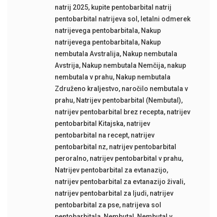
natrij 2025
,
kupite pentobarbital natrij
pentobarbital natrijeva sol
,
letalni odmerek
natrijevega pentobarbitala
,
Nakup
natrijevega pentobarbitala
,
Nakup
nembutala Avstralija
,
Nakup nembutala
Avstrija
,
Nakup nembutala Nemčija
,
nakup
nembutala v prahu
,
Nakup nembutala
Združeno kraljestvo
,
naročilo nembutala v
prahu
,
Natrijev pentobarbital (Nembutal)
,
natrijev pentobarbital brez recepta
,
natrijev
pentobarbital Kitajska
,
natrijev
pentobarbital na recept
,
natrijev
pentobarbital nz
,
natrijev pentobarbital
peroralno
,
natrijev pentobarbital v prahu
,
Natrijev pentobarbital za evtanazijo
,
natrijev pentobarbital za evtanazijo živali
,
natrijev pentobarbital za ljudi
,
natrijev
pentobarbital za pse
,
natrijeva sol
pentobarbitala
,
Nembutal
,
Nembutal v