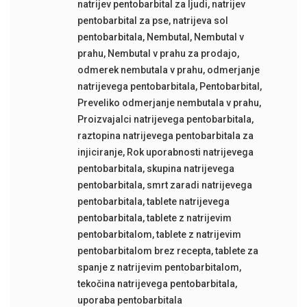
natrijev pentobarbital za ljudi
,
natrijev
pentobarbital za pse
,
natrijeva sol
pentobarbitala
,
Nembutal
,
Nembutal v
prahu
,
Nembutal v prahu za prodajo
,
odmerek nembutala v prahu
,
odmerjanje
natrijevega pentobarbitala
,
Pentobarbital
,
Preveliko odmerjanje nembutala v prahu
,
Proizvajalci natrijevega pentobarbitala
,
raztopina natrijevega pentobarbitala za
injiciranje
,
Rok uporabnosti natrijevega
pentobarbitala
,
skupina natrijevega
pentobarbitala
,
smrt zaradi natrijevega
pentobarbitala
,
tablete natrijevega
pentobarbitala
,
tablete z natrijevim
pentobarbitalom
,
tablete z natrijevim
pentobarbitalom brez recepta
,
tablete za
spanje z natrijevim pentobarbitalom
,
tekočina natrijevega pentobarbitala
,
uporaba pentobarbitala