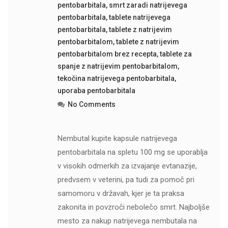
pentobarbitala
,
smrt zaradi natrijevega
pentobarbitala
,
tablete natrijevega
pentobarbitala
,
tablete z natrijevim
pentobarbitalom
,
tablete z natrijevim
pentobarbitalom brez recepta
,
tablete za
spanje z natrijevim pentobarbitalom
,
tekočina natrijevega pentobarbitala
,
uporaba pentobarbitala
No Comments
Nembutal kupite kapsule natrijevega
pentobarbitala na spletu 100 mg se uporablja
v visokih odmerkih za izvajanje evtanazije,
predvsem v veterini, pa tudi za pomoč pri
samomoru v državah, kjer je ta praksa
zakonita in povzroči nebolečo smrt. Najboljše
mesto za nakup natrijevega nembutala na