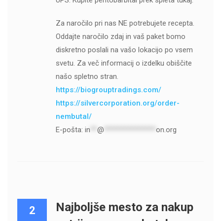
UPS. Kupite pentobarbital prek spleta tukaj.
Za naročilo pri nas NE potrebujete recepta.
Oddajte naročilo zdaj in vaš paket bomo
diskretno poslali na vašo lokacijo po vsem
svetu. Za več informacij o izdelku obiščite
našo spletno stran.
https://biogrouptradings.com/
https://silvercorporation.org/order-
nembutal/
E-pošta:
in
**
@
***************
on.org
Najboljše mesto za nakup
2