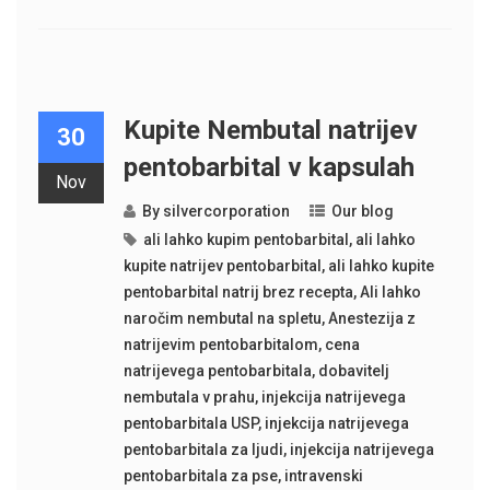
Kupite Nembutal natrijev
30
pentobarbital v kapsulah
Nov
By
silvercorporation
Our blog
ali lahko kupim pentobarbital
,
ali lahko
kupite natrijev pentobarbital
,
ali lahko kupite
pentobarbital natrij brez recepta
,
Ali lahko
naročim nembutal na spletu
,
Anestezija z
natrijevim pentobarbitalom
,
cena
natrijevega pentobarbitala
,
dobavitelj
nembutala v prahu
,
injekcija natrijevega
pentobarbitala USP
,
injekcija natrijevega
pentobarbitala za ljudi
,
injekcija natrijevega
pentobarbitala za pse
,
intravenski