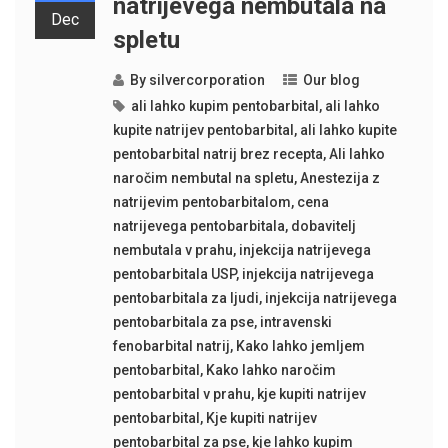
natrijevega nembutala na
Dec
spletu
By
silvercorporation
Our blog
ali lahko kupim pentobarbital
,
ali lahko
kupite natrijev pentobarbital
,
ali lahko kupite
pentobarbital natrij brez recepta
,
Ali lahko
naročim nembutal na spletu
,
Anestezija z
natrijevim pentobarbitalom
,
cena
natrijevega pentobarbitala
,
dobavitelj
nembutala v prahu
,
injekcija natrijevega
pentobarbitala USP
,
injekcija natrijevega
pentobarbitala za ljudi
,
injekcija natrijevega
pentobarbitala za pse
,
intravenski
fenobarbital natrij
,
Kako lahko jemljem
pentobarbital
,
Kako lahko naročim
pentobarbital v prahu
,
kje kupiti natrijev
pentobarbital
,
Kje kupiti natrijev
pentobarbital za pse
,
kje lahko kupim