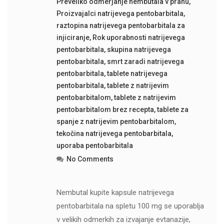
Preveliko odmerjanje nembutala v prahu
,
Proizvajalci natrijevega pentobarbitala
,
raztopina natrijevega pentobarbitala za
injiciranje
,
Rok uporabnosti natrijevega
pentobarbitala
,
skupina natrijevega
pentobarbitala
,
smrt zaradi natrijevega
pentobarbitala
,
tablete natrijevega
pentobarbitala
,
tablete z natrijevim
pentobarbitalom
,
tablete z natrijevim
pentobarbitalom brez recepta
,
tablete za
spanje z natrijevim pentobarbitalom
,
tekočina natrijevega pentobarbitala
,
uporaba pentobarbitala
No Comments
Nembutal kupite kapsule natrijevega
pentobarbitala na spletu 100 mg se uporablja
v velikih odmerkih za izvajanje evtanazije,