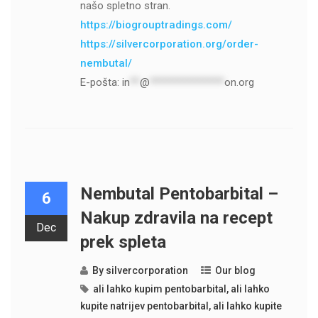
našo spletno stran.
https://biogrouptradings.com/
https://silvercorporation.org/order-
nembutal/
E-pošta:
in
**
@
***************
on.org
Nembutal Pentobarbital –
6
Nakup zdravila na recept
Dec
prek spleta
By
silvercorporation
Our blog
ali lahko kupim pentobarbital
,
ali lahko
kupite natrijev pentobarbital
,
ali lahko kupite