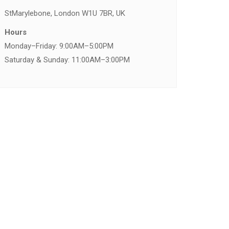
St
Marylebone, London W1U 7BR, UK
Hours
Monday–Friday: 9:00AM–5:00PM
Saturday & Sunday: 11:00AM–3:00PM