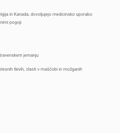
lgija in Kanada, dovoljujejo medicinsko uporabo
nimi pogoji.
intravenskem jemanju
elesnih tkivih, zlasti v maščobi in možganih