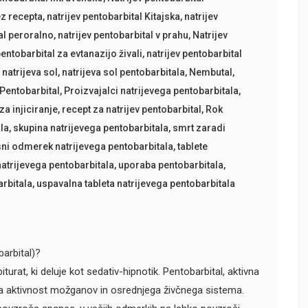
ez recepta
,
natrijev pentobarbital Kitajska
,
natrijev
tal peroralno
,
natrijev pentobarbital v prahu
,
Natrijev
pentobarbital za evtanazijo živali
,
natrijev pentobarbital
,
natrijeva sol
,
natrijeva sol pentobarbitala
,
Nembutal
,
Pentobarbital
,
Proizvajalci natrijevega pentobarbitala
,
za injiciranje
,
recept za natrijev pentobarbital
,
Rok
la
,
skupina natrijevega pentobarbitala
,
smrt zaradi
i odmerek natrijevega pentobarbitala
,
tablete
natrijevega pentobarbitala
,
uporaba pentobarbitala
,
arbitala
,
uspavalna tableta natrijevega pentobarbitala
barbital)?
turat, ki deluje kot sedativ-hipnotik. Pentobarbital, aktivna
ira aktivnost možganov in osrednjega živčnega sistema.