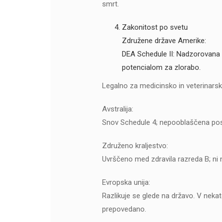
smrt.
Zakonitost po svetu
Združene države Amerike:
DEA Schedule II: Nadzorovana 
potencialom za zlorabo.
Legalno za medicinsko in veterinarsk
Avstralija:
Snov Schedule 4; nepooblaščena pose
Združeno kraljestvo:
Uvrščeno med zdravila razreda B; ni n
Evropska unija:
Razlikuje se glede na državo. V neka
prepovedano.