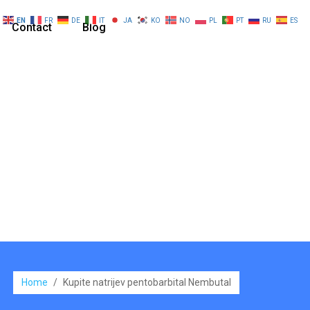
EN
FR
DE
IT
JA
KO
NO
PL
PT
RU
ES
Contact
Blog
Home
/
Kupite natrijev pentobarbital Nembutal