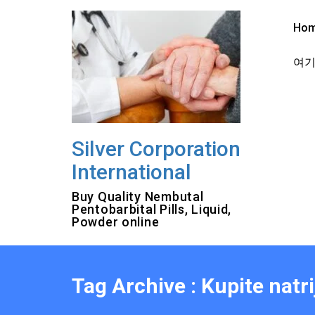
Skip
to
Ho
content
여기를
Silver Corporation
International
Buy Quality Nembutal
Pentobarbital Pills, Liquid,
Powder online
Tag Archive : Kupite natr