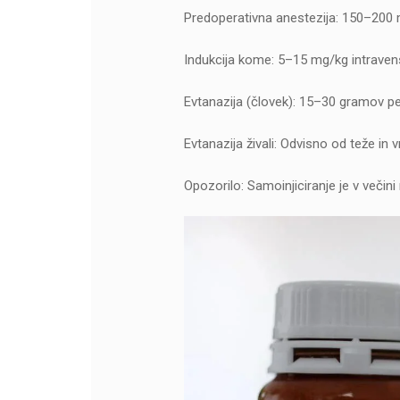
Predoperativna anestezija: 150–200
Indukcija kome: 5–15 mg/kg intrave
Evtanazija (človek): 15–30 gramov p
Evtanazija živali: Odvisno od teže in v
Opozorilo: Samoinjiciranje je v večin