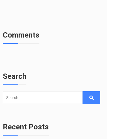
Comments
Search
Recent Posts