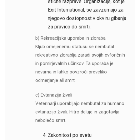
etične razprave. Organizacije, kot je
Exit International, se zavzemajo za
njegovo dostopnost v okviru gibanja
za pravico do smrti.
b) Rekreacijska uporaba in zloraba
Kljub omejenemu statusu se nembutal
rekreativno zlorablja zaradi svojih evforičnih
in pomirjevalnih učinkov. Ta uporaba je
nevarna in lahko povzroči preveliko
odmerjanje ali smrt.
c) Evtanazija živali
Veterinarji uporabljajo nembutal za humano
evtanazijo živali. Hitro deluje in zagotavlja
nebolečo smrt.
Zakonitost po svetu