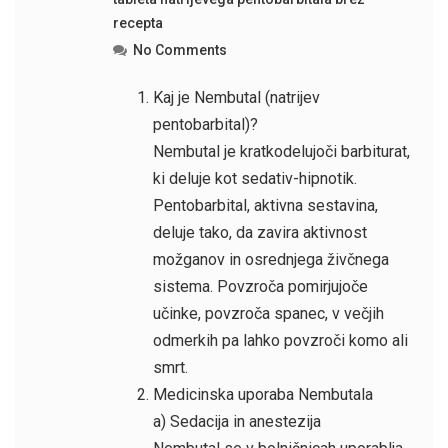
recepta
No Comments
Kaj je Nembutal (natrijev
pentobarbital)?
Nembutal je kratkodelujoči barbiturat,
ki deluje kot sedativ-hipnotik.
Pentobarbital, aktivna sestavina,
deluje tako, da zavira aktivnost
možganov in osrednjega živčnega
sistema. Povzroča pomirjujoče
učinke, povzroča spanec, v večjih
odmerkih pa lahko povzroči komo ali
smrt.
Medicinska uporaba Nembutala
a) Sedacija in anestezija