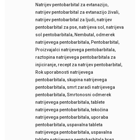
Natrijev pentobarbital za evtanazijo
,
natrijev pentobarbital za evtanazijo živali
,
natrijev pentobarbital za ljudi
,
natrijev
pentobarbital za pse
,
natrijeva sol
,
natrijeva
sol pentobarbitala
,
Nembutal
,
odmerek
natrijevega pentobarbitala
,
Pentobarbital
,
Proizvajalci natrijevega pentobarbitala
,
raztopina natrijevega pentobarbitala za
injiciranje
,
recept za natrijev pentobarbital
,
Rok uporabnosti natrijevega
pentobarbitala
,
skupina natrijevega
pentobarbitala
,
smrt zaradi natrijevega
pentobarbitala
,
Smrtonosni odmerek
natrijevega pentobarbitala
,
tablete
natrijevega pentobarbitala
,
tekočina
natrijevega pentobarbitala
,
uporaba
pentobarbitala
,
uspavalna tableta
natrijevega pentobarbitala
,
uspavalna
tableta natrijevega pentobarbitala brez