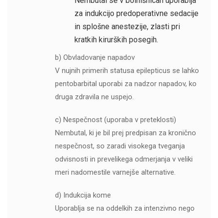
Nembutal se v bolnišnicah uporablja
za indukcijo predoperativne sedacije
in splošne anestezije, zlasti pri
kratkih kirurških posegih.
b) Obvladovanje napadov
V nujnih primerih statusa epilepticus se lahko
pentobarbital uporabi za nadzor napadov, ko
druga zdravila ne uspejo.
c) Nespečnost (uporaba v preteklosti)
Nembutal, ki je bil prej predpisan za kronično
nespečnost, so zaradi visokega tveganja
odvisnosti in prevelikega odmerjanja v veliki
meri nadomestile varnejše alternative.
d) Indukcija kome
Uporablja se na oddelkih za intenzivno nego