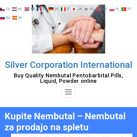
Skip
CS
NL
EN
FR
DE
IT
JA
KO
NO
PL
PT
to
RU
ES
content
Silver Corporation International
Buy Quality Nembutal Pentobarbital Pills,
Liquid, Powder online
Toggle
Navigation
Kupite Nembutal – Nembutal
za prodajo na spletu