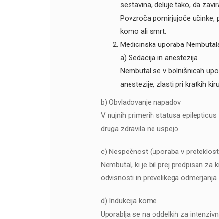
sestavina, deluje tako, da zav
Povzroča pomirjujoče učinke, 
komo ali smrt.
Medicinska uporaba Nembutal
a) Sedacija in anestezija
Nembutal se v bolnišnicah upor
anestezije, zlasti pri kratkih ki
b) Obvladovanje napadov
V nujnih primerih statusa epilepticu
druga zdravila ne uspejo.
c) Nespečnost (uporaba v preteklost
Nembutal, ki je bil prej predpisan za
odvisnosti in prevelikega odmerjanja 
d) Indukcija kome
Uporablja se na oddelkih za intenzivn