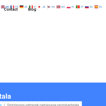
EN
FR
DE
IT
JA
KO
NO
PL
PT
RU
ES
Contact
Blog
tala
e
/
Smrtonosni odmerek natrijevega pentobarbitala