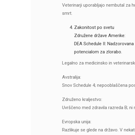
Veterinarji uporabljajo nembutal za h
smrt.
Zakonitost po svetu
Združene države Amerike:
DEA Schedule II: Nadzorovana 
potencialom za zlorabo.
Legalno za medicinsko in veterinarsk
Avstralija:
Snov Schedule 4; nepooblaščena pose
Združeno kraljestvo:
Uvrščeno med zdravila razreda B; ni n
Evropska unija:
Razlikuje se glede na državo. V neka