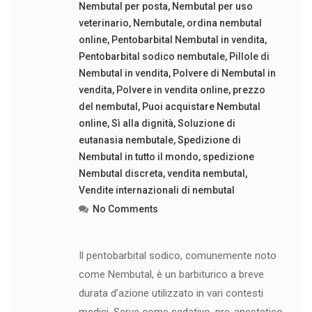
Nembutal per posta
,
Nembutal per uso
veterinario
,
Nembutale
,
ordina nembutal
online
,
Pentobarbital Nembutal in vendita
,
Pentobarbital sodico nembutale
,
Pillole di
Nembutal in vendita
,
Polvere di Nembutal in
vendita
,
Polvere in vendita online
,
prezzo
del nembutal
,
Puoi acquistare Nembutal
online
,
Sì alla dignità
,
Soluzione di
eutanasia nembutale
,
Spedizione di
Nembutal in tutto il mondo
,
spedizione
Nembutal discreta
,
vendita nembutal
,
Vendite internazionali di nembutal
No Comments
Il pentobarbital sodico, comunemente noto
come Nembutal, è un barbiturico a breve
durata d’azione utilizzato in vari contesti
medici. Serve come sedativo, pre-anestetico,