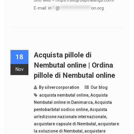
Sito web = https://biogrouptradings.com/
E-mail:
in
**
@
***************
on.org
Acquista pillole di
18
Nembutal online | Ordina
Nov
pillole di Nembutal online
By
silvercorporation
Our blog
acquista nembutal online
,
Acquista
Nembutal online in Danimarca
,
Acquista
pentobarbital sodico online
,
Acquista
un'edizione nazionale internazionale
,
acquistare capsule di Nembutal
,
acquistare
la soluzione di Nembutal
,
acquistare