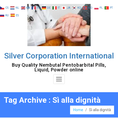
Skip
CS
NL
EN
FR
DE
IT
JA
KO
NO
PL
PT
to
RU
ES
content
Silver Corporation International
Buy Quality Nembutal Pentobarbital Pills,
Liquid, Powder online
Toggle
Navigation
Tag Archive : Sì alla dignità
Home
/
Sì alla dignità