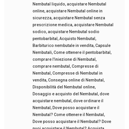
Nembutal liquido
,
acquistare Nembutal
online
,
acquistare Nembutal online in
sicurezza
,
acquistare Nembutal senza
prescrizione medica
,
acquistare Nembutal
sodico
,
acquistare Nembutal sodio
pentobarbital
,
Acquisto Nembutal
,
Barbiturico nembutale in vendita
,
Capsule
Nembutali
,
Come ottenere il pentobarbital
,
comprare l'iniezione di Nembutal
,
comprare nembutal
,
Compresse di
Nembutal
,
Compresse di Nembutal in
vendita
,
Consegna online di Nembutal
,
Disponibilità del Nembutal online
,
Dosaggio e acquisto del Nembutal
,
dove
acquistare nembutal
,
dove ordinare il
Nembutal
,
Dove posso acquistare il
Nembutal? Come ottenere il Nembutal
,
Dove posso acquistare il Nembutal? Dove
puoi acquistare il Nembutal? Acquista