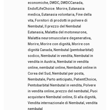
economiche
,
DWDC
,
DWDCCanada
,
EndofLifeChoice. Morire
,
Eutanasia
medica
,
Eutanasia volontaria
,
Fine della
vita
,
Fornitori di prodotti in polvere di
Nembutal
,
Il prezzo del Nembutal
Eutanasia
,
Malattia del motoneurone
,
Malattia neuromuscolare degenerativa
,
Morire
,
Morire con dignità
,
Morire con
dignità Canada
,
Nembutal (pentobarbital)
sodico
,
Nembutal in vendita
,
Nembutal in
vendita in Austria
,
Nembutal in vendita
online
,
nembutal online
,
Nembutal online in
Corea del Sud
,
Nembutal per posta
,
Nembutale
,
Parto anticipato
,
PatientChoice
,
Pentobarbital Nembutal in vendita
,
Polvere
in vendita online
,
prezzo del nembutal
,
Puoi
acquistare Nembutal online
,
Sì alla dignità
,
Vendita internazionale di Nembutal
,
vendita
nembutal