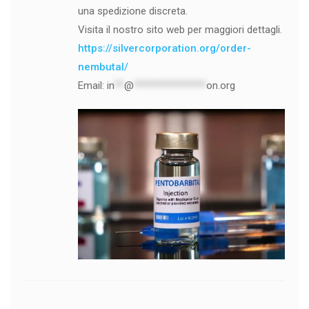
una spedizione discreta.
Visita il nostro sito web per maggiori dettagli.
https://silvercorporation.org/order-
nembutal/
Email:
in
**
@
***************
on.org