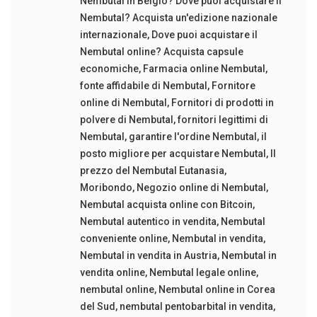
Nembutal in Belgio? Dove puoi acquistare il
Nembutal? Acquista un'edizione nazionale
internazionale
,
Dove puoi acquistare il
Nembutal online? Acquista capsule
economiche
,
Farmacia online Nembutal
,
fonte affidabile di Nembutal
,
Fornitore
online di Nembutal
,
Fornitori di prodotti in
polvere di Nembutal
,
fornitori legittimi di
Nembutal
,
garantire l'ordine Nembutal
,
il
posto migliore per acquistare Nembutal
,
Il
prezzo del Nembutal Eutanasia
,
Moribondo
,
Negozio online di Nembutal
,
Nembutal acquista online con Bitcoin
,
Nembutal autentico in vendita
,
Nembutal
conveniente online
,
Nembutal in vendita
,
Nembutal in vendita in Austria
,
Nembutal in
vendita online
,
Nembutal legale online
,
nembutal online
,
Nembutal online in Corea
del Sud
,
nembutal pentobarbital in vendita
,