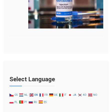
Select Language
CS
NL
EN
FR
DE
IT
JA
KO
NO
PL
PT
RU
ES