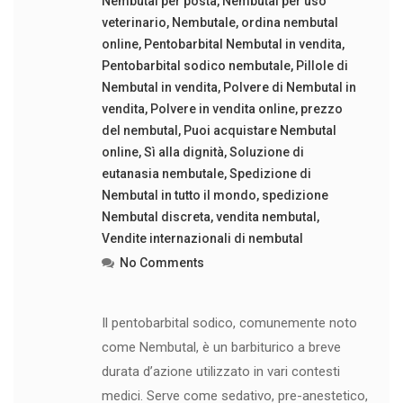
Nembutal per posta
,
Nembutal per uso
veterinario
,
Nembutale
,
ordina nembutal
online
,
Pentobarbital Nembutal in vendita
,
Pentobarbital sodico nembutale
,
Pillole di
Nembutal in vendita
,
Polvere di Nembutal in
vendita
,
Polvere in vendita online
,
prezzo
del nembutal
,
Puoi acquistare Nembutal
online
,
Sì alla dignità
,
Soluzione di
eutanasia nembutale
,
Spedizione di
Nembutal in tutto il mondo
,
spedizione
Nembutal discreta
,
vendita nembutal
,
Vendite internazionali di nembutal
No Comments
Il pentobarbital sodico, comunemente noto
come Nembutal, è un barbiturico a breve
durata d’azione utilizzato in vari contesti
medici. Serve come sedativo, pre-anestetico,