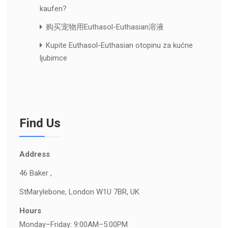
kaufen?
购买宠物用Euthasol-Euthasian溶液
Kupite Euthasol-Euthasian otopinu za kućne
ljubimce
Find Us
Address
46 Baker ,
St
Marylebone, London W1U 7BR, UK
Hours
Monday–Friday: 9:00AM–5:00PM