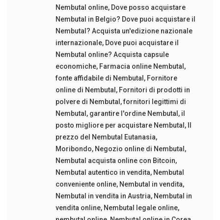
Nembutal online
,
Dove posso acquistare
Nembutal in Belgio? Dove puoi acquistare il
Nembutal? Acquista un'edizione nazionale
internazionale
,
Dove puoi acquistare il
Nembutal online? Acquista capsule
economiche
,
Farmacia online Nembutal
,
fonte affidabile di Nembutal
,
Fornitore
online di Nembutal
,
Fornitori di prodotti in
polvere di Nembutal
,
fornitori legittimi di
Nembutal
,
garantire l'ordine Nembutal
,
il
posto migliore per acquistare Nembutal
,
Il
prezzo del Nembutal Eutanasia
,
Moribondo
,
Negozio online di Nembutal
,
Nembutal acquista online con Bitcoin
,
Nembutal autentico in vendita
,
Nembutal
conveniente online
,
Nembutal in vendita
,
Nembutal in vendita in Austria
,
Nembutal in
vendita online
,
Nembutal legale online
,
nembutal online
,
Nembutal online in Corea