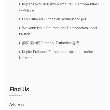
Kup roztwór doustny Nembutalu Pentobarbitalu
w Polsce
Buy Euthasol-Euthasian solution for pet
Wo kann ich in Deutschland Pentobarbital legal
kaufen?
购买宠物用Euthasol-Euthasian溶液
Kupite Euthasol-Euthasian otopinu za kućne
ljubimce
Find Us
Address