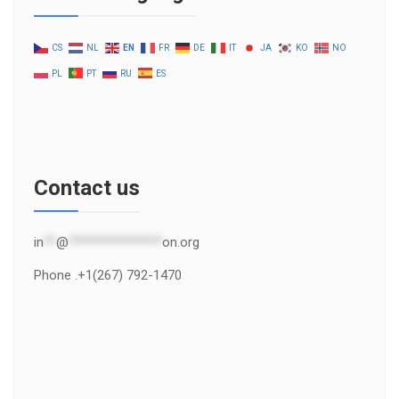
CS
NL
EN
FR
DE
IT
JA
KO
NO
PL
PT
RU
ES
Contact us
in
**
@
***************
on.org
Phone .+1(267) 792-1470