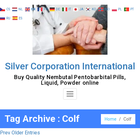
Skip
CS
NL
EN
FR
DE
IT
JA
KO
NO
PL
PT
to
RU
ES
content
Silver Corporation International
Buy Quality Nembutal Pentobarbital Pills,
Liquid, Powder online
Toggle
Navigation
Tag Archive : Colf
Home
/
Colf
Prev Older Entries