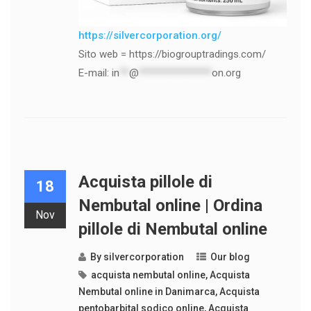
https://silvercorporation.org/
Sito web = https://biogrouptradings.com/
E-mail:
in
**
@
***************
on.org
Acquista pillole di
18
Nembutal online | Ordina
Nov
pillole di Nembutal online
By
silvercorporation
Our blog
acquista nembutal online
,
Acquista
Nembutal online in Danimarca
,
Acquista
pentobarbital sodico online
,
Acquista