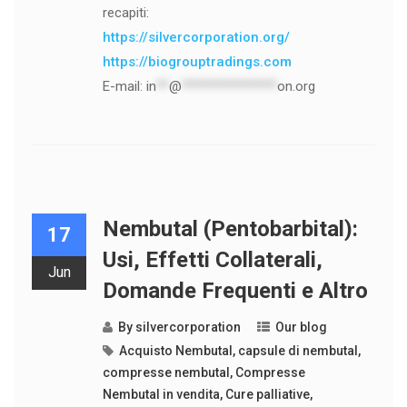
recapiti:
https://silvercorporation.org/
https://biogrouptradings.com
E-mail:
in
**
@
***************
on.org
Nembutal (Pentobarbital):
17
Usi, Effetti Collaterali,
Jun
Domande Frequenti e Altro
By
silvercorporation
Our blog
Acquisto Nembutal
,
capsule di nembutal
,
compresse nembutal
,
Compresse
Nembutal in vendita
,
Cure palliative
,