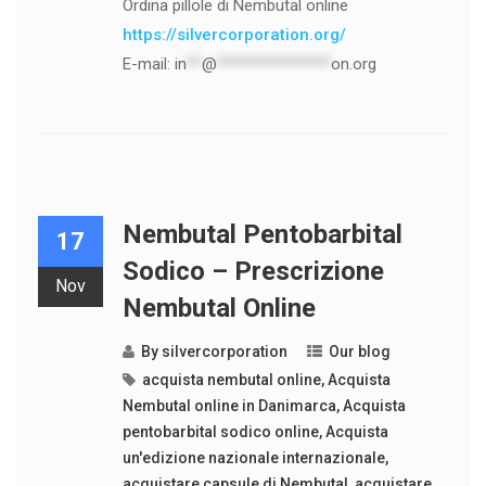
Ordina pillole di Nembutal online
https://silvercorporation.org/
E-mail:
in
**
@
***************
on.org
Nembutal Pentobarbital
17
Sodico – Prescrizione
Nov
Nembutal Online
By
silvercorporation
Our blog
acquista nembutal online
,
Acquista
Nembutal online in Danimarca
,
Acquista
pentobarbital sodico online
,
Acquista
un'edizione nazionale internazionale
,
acquistare capsule di Nembutal
,
acquistare