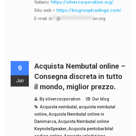
Italiano:
https://silvercorporation.org/
Sito web =
https://biogrouptradings.com/
E-mail:
in
**
@
***************
on.org
Acquista Nembutal online –
9
Consegna discreta in tutto
Jun
il mondo, miglior prezzo.
By
silvercorporation
Our blog
Acquista nembutal
,
acquista nembutal
online
,
Acquista Nembutal online in
Danimarca
,
Acquista Nembutal online
KeynoteSpeaker
,
Acquista pentobarbital