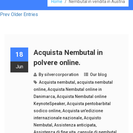
Home
/
Nembutal in vendita in Austria
Prev Older Entries
Acquista Nembutal in
18
polvere online.
Jun
By
silvercorporation
Our blog
Acquista nembutal
,
acquista nembutal
online
,
Acquista Nembutal online in
Danimarca
,
Acquista Nembutal online
KeynoteSpeaker
,
Acquista pentobarbital
sodico online
,
Acquista un'edizione
internazionale nazionale
,
Acquisto
Nembutal
,
Assistenza anticipata
,
Assistenza di fine vita
,
capsule di nembutal
,