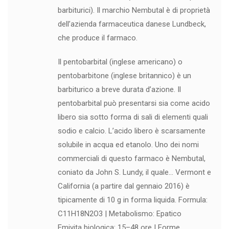
barbiturici). Il marchio Nembutal è di proprietà
dell’azienda farmaceutica danese Lundbeck,
che produce il farmaco.
Il pentobarbital (inglese americano) o
pentobarbitone (inglese britannico) è un
barbiturico a breve durata d’azione. Il
pentobarbital può presentarsi sia come acido
libero sia sotto forma di sali di elementi quali
sodio e calcio. L’acido libero è scarsamente
solubile in acqua ed etanolo. Uno dei nomi
commerciali di questo farmaco è Nembutal,
coniato da John S. Lundy, il quale… Vermont e
California (a partire dal gennaio 2016) è
tipicamente di 10 g in forma liquida. Formula:
C11H18N2O3 | Metabolismo: Epatico
Emivita biologica: 15–48 ore | Forme