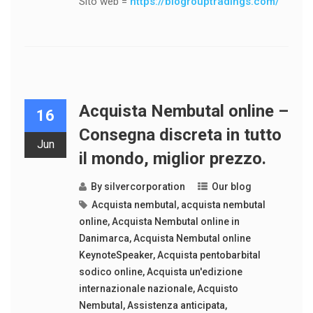
Sito web =
https://biogrouptradings.com/
Acquista Nembutal online –
16
Consegna discreta in tutto
Jun
il mondo, miglior prezzo.
By
silvercorporation
Our blog
Acquista nembutal
,
acquista nembutal
online
,
Acquista Nembutal online in
Danimarca
,
Acquista Nembutal online
KeynoteSpeaker
,
Acquista pentobarbital
sodico online
,
Acquista un'edizione
internazionale nazionale
,
Acquisto
Nembutal
,
Assistenza anticipata
,