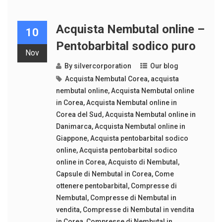
Acquista Nembutal online –
10
Pentobarbital sodico puro
Nov
By
silvercorporation
Our blog
Acquista Nembutal Corea
,
acquista
nembutal online
,
Acquista Nembutal online
in Corea
,
Acquista Nembutal online in
Corea del Sud
,
Acquista Nembutal online in
Danimarca
,
Acquista Nembutal online in
Giappone
,
Acquista pentobarbital sodico
online
,
Acquista pentobarbital sodico
online in Corea
,
Acquisto di Nembutal
,
Capsule di Nembutal in Corea
,
Come
ottenere pentobarbital
,
Compresse di
Nembutal
,
Compresse di Nembutal in
vendita
,
Compresse di Nembutal in vendita
in Corea
,
Compresse di Nembutal in