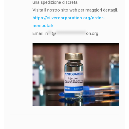
una spedizione discreta.
Visita il nostro sito web per maggiori dettagli.
https://silvercorporation.org/order-
nembutal/
Email:
in
**
@
***************
on.org