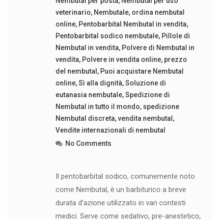
Nembutal per posta
,
Nembutal per uso
veterinario
,
Nembutale
,
ordina nembutal
online
,
Pentobarbital Nembutal in vendita
,
Pentobarbital sodico nembutale
,
Pillole di
Nembutal in vendita
,
Polvere di Nembutal in
vendita
,
Polvere in vendita online
,
prezzo
del nembutal
,
Puoi acquistare Nembutal
online
,
Sì alla dignità
,
Soluzione di
eutanasia nembutale
,
Spedizione di
Nembutal in tutto il mondo
,
spedizione
Nembutal discreta
,
vendita nembutal
,
Vendite internazionali di nembutal
No Comments
Il pentobarbital sodico, comunemente noto
come Nembutal, è un barbiturico a breve
durata d’azione utilizzato in vari contesti
medici. Serve come sedativo, pre-anestetico,