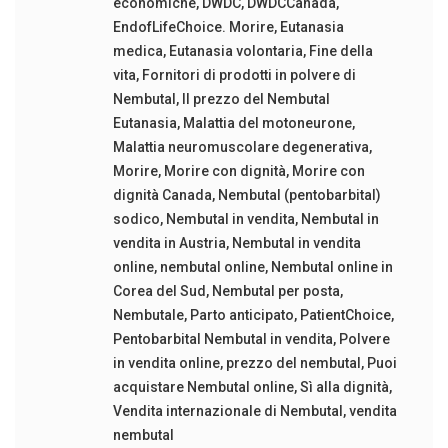
economiche
,
DWDC
,
DWDCCanada
,
EndofLifeChoice. Morire
,
Eutanasia
medica
,
Eutanasia volontaria
,
Fine della
vita
,
Fornitori di prodotti in polvere di
Nembutal
,
Il prezzo del Nembutal
Eutanasia
,
Malattia del motoneurone
,
Malattia neuromuscolare degenerativa
,
Morire
,
Morire con dignità
,
Morire con
dignità Canada
,
Nembutal (pentobarbital)
sodico
,
Nembutal in vendita
,
Nembutal in
vendita in Austria
,
Nembutal in vendita
online
,
nembutal online
,
Nembutal online in
Corea del Sud
,
Nembutal per posta
,
Nembutale
,
Parto anticipato
,
PatientChoice
,
Pentobarbital Nembutal in vendita
,
Polvere
in vendita online
,
prezzo del nembutal
,
Puoi
acquistare Nembutal online
,
Sì alla dignità
,
Vendita internazionale di Nembutal
,
vendita
nembutal