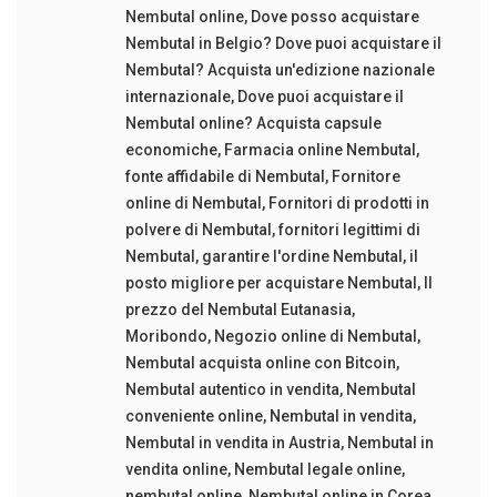
Nembutal online
,
Dove posso acquistare
Nembutal in Belgio? Dove puoi acquistare il
Nembutal? Acquista un'edizione nazionale
internazionale
,
Dove puoi acquistare il
Nembutal online? Acquista capsule
economiche
,
Farmacia online Nembutal
,
fonte affidabile di Nembutal
,
Fornitore
online di Nembutal
,
Fornitori di prodotti in
polvere di Nembutal
,
fornitori legittimi di
Nembutal
,
garantire l'ordine Nembutal
,
il
posto migliore per acquistare Nembutal
,
Il
prezzo del Nembutal Eutanasia
,
Moribondo
,
Negozio online di Nembutal
,
Nembutal acquista online con Bitcoin
,
Nembutal autentico in vendita
,
Nembutal
conveniente online
,
Nembutal in vendita
,
Nembutal in vendita in Austria
,
Nembutal in
vendita online
,
Nembutal legale online
,
nembutal online
,
Nembutal online in Corea