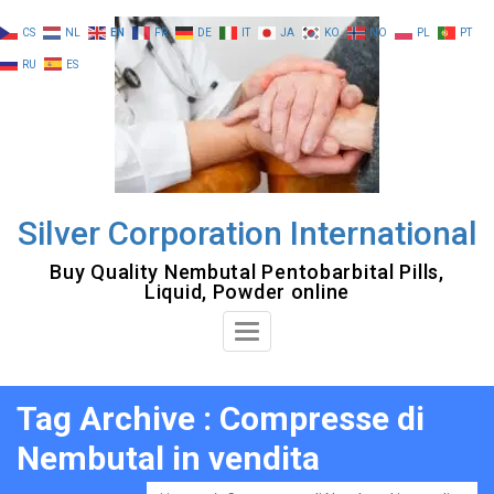
Skip
CS
NL
EN
FR
DE
IT
JA
KO
NO
PL
PT
to
RU
ES
content
Silver Corporation International
Buy Quality Nembutal Pentobarbital Pills,
Liquid, Powder online
Toggle
Navigation
Tag Archive : Compresse di
Nembutal in vendita