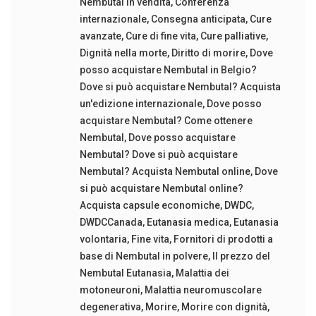
Nembutal in vendita
,
Conferenza
internazionale
,
Consegna anticipata
,
Cure
avanzate
,
Cure di fine vita
,
Cure palliative
,
Dignità nella morte
,
Diritto di morire
,
Dove
posso acquistare Nembutal in Belgio?
Dove si può acquistare Nembutal? Acquista
un'edizione internazionale
,
Dove posso
acquistare Nembutal? Come ottenere
Nembutal
,
Dove posso acquistare
Nembutal? Dove si può acquistare
Nembutal? Acquista Nembutal online
,
Dove
si può acquistare Nembutal online?
Acquista capsule economiche
,
DWDC
,
DWDCCanada
,
Eutanasia medica
,
Eutanasia
volontaria
,
Fine vita
,
Fornitori di prodotti a
base di Nembutal in polvere
,
Il prezzo del
Nembutal Eutanasia
,
Malattia dei
motoneuroni
,
Malattia neuromuscolare
degenerativa
,
Morire
,
Morire con dignità
,