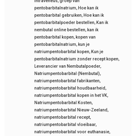
intraveneus
,
groep van
pentobarbitalnatrium
,
Hoe kan ik
pentobarbital gebruiken
,
Hoe kan ik
pentobarbitalpoeder bestellen
,
Kan ik
nembutal online bestellen
,
kan ik
pentobarbital kopen
,
kopen van
pentobarbitalnatrium
,
kun je
natriumpentobarbital kopen
,
Kun je
pentobarbitalnatrium zonder recept kopen
,
Leverancier van Nembutalpoeder
,
Natriumpentobarbital (Nembutal)
,
natriumpentobarbital fabrikanten
,
natriumpentobarbital houdbaarheid
,
natriumpentobarbital kopen in het VK
,
Natriumpentobarbital Kosten
,
natriumpentobarbital Nieuw-Zeeland
,
natriumpentobarbital recept
,
natriumpentobarbital vloeibaar
,
natriumpentobarbital voor euthanasie
,