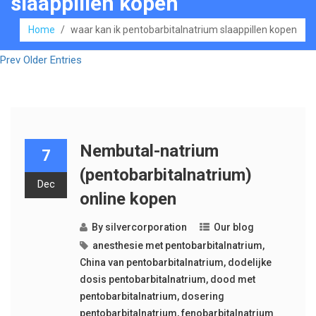
slaappillen kopen
Home
/
waar kan ik pentobarbitalnatrium slaappillen kopen
Prev Older Entries
Nembutal-natrium
7
(pentobarbitalnatrium)
Dec
online kopen
By
silvercorporation
Our blog
anesthesie met pentobarbitalnatrium
,
China van pentobarbitalnatrium
,
dodelijke
dosis pentobarbitalnatrium
,
dood met
pentobarbitalnatrium
,
dosering
pentobarbitalnatrium
,
fenobarbitalnatrium