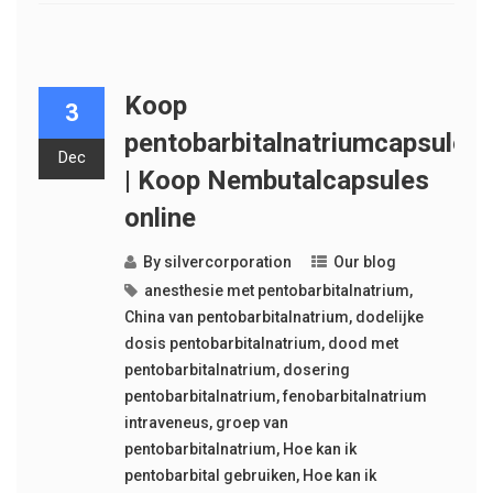
Koop
3
pentobarbitalnatriumcapsules
Dec
| Koop Nembutalcapsules
online
By
silvercorporation
Our blog
anesthesie met pentobarbitalnatrium
,
China van pentobarbitalnatrium
,
dodelijke
dosis pentobarbitalnatrium
,
dood met
pentobarbitalnatrium
,
dosering
pentobarbitalnatrium
,
fenobarbitalnatrium
intraveneus
,
groep van
pentobarbitalnatrium
,
Hoe kan ik
pentobarbital gebruiken
,
Hoe kan ik