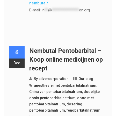
nembutal/
E-mail:
in
**
@
***************
on.org
Nembutal Pentobarbital –
6
Koop online medicijnen op
Dec
recept
By
silvercorporation
Our blog
anesthesie met pentobarbitalnatrium
,
China van pentobarbitalnatrium
,
dodelijke
dosis pentobarbitalnatrium
,
dood met
pentobarbitalnatrium
,
dosering
pentobarbitalnatrium
,
fenobarbitalnatrium