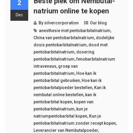
Beste plek om Nembutal-
2
natrium online te kopen
Dec
By
silvercorporation
Our blog
anesthesie met pentobarbitalnatrium
,
China van pentobarbitalnatrium
,
dodelijke
dosis pentobarbitalnatrium
,
dood met
pentobarbitalnatrium
,
dosering
pentobarbitalnatrium
,
fenobarbitalnatrium
intraveneus
,
groep van
pentobarbitalnatrium
,
Hoe kan ik
pentobarbital gebruiken
,
Hoe kan ik
pentobarbitalpoeder bestellen
,
Kan ik
nembutal online bestellen
,
kan ik
pentobarbital kopen
,
kopen van
pentobarbitalnatrium
,
kun je
natriumpentobarbital kopen
,
Kun je
pentobarbitalnatrium zonder recept kopen
,
Leverancier van Nembutalpoeder
,