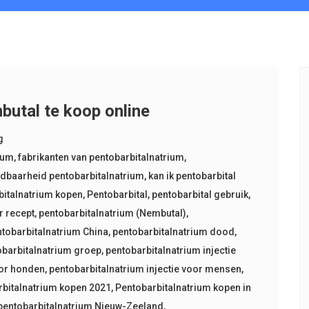
utal te koop online
g
ium
,
fabrikanten van pentobarbitalnatrium
,
dbaarheid pentobarbitalnatrium
,
kan ik pentobarbital
bitalnatrium kopen
,
Pentobarbital
,
pentobarbital gebruik
,
r recept
,
pentobarbitalnatrium (Nembutal)
,
tobarbitalnatrium China
,
pentobarbitalnatrium dood
,
obarbitalnatrium groep
,
pentobarbitalnatrium injectie
oor honden
,
pentobarbitalnatrium injectie voor mensen
,
rbitalnatrium kopen 2021
,
Pentobarbitalnatrium kopen in
pentobarbitalnatrium Nieuw-Zeeland
,