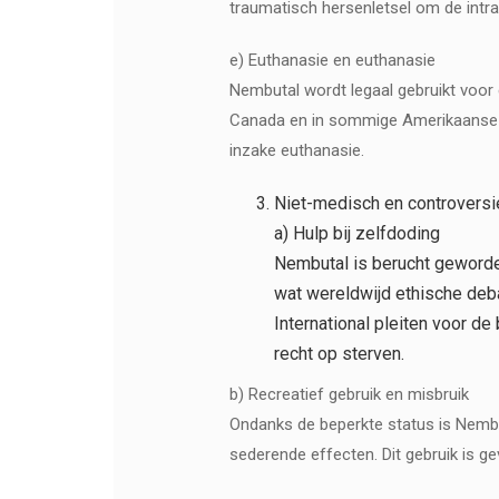
traumatisch hersenletsel om de intrac
e) Euthanasie en euthanasie
Nembutal wordt legaal gebruikt voor 
Canada en in sommige Amerikaanse st
inzake euthanasie.
Niet-medisch en controversi
a) Hulp bij zelfdoding
Nembutal is berucht geworde
wat wereldwijd ethische deba
International pleiten voor d
recht op sterven.
b) Recreatief gebruik en misbruik
Ondanks de beperkte status is Nembu
sederende effecten. Dit gebruik is ge