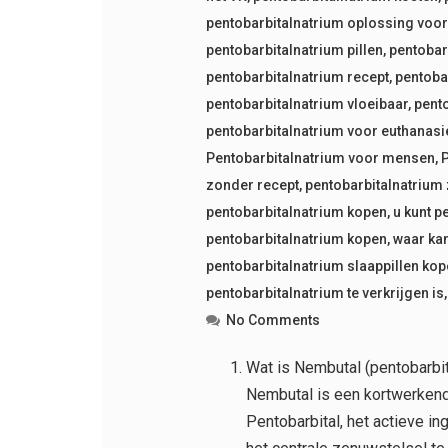
pentobarbitalnatrium oplossing voor 
pentobarbitalnatrium pillen
,
pentobar
pentobarbitalnatrium recept
,
pentoba
pentobarbitalnatrium vloeibaar
,
pent
pentobarbitalnatrium voor euthanasi
Pentobarbitalnatrium voor mensen
,
zonder recept
,
pentobarbitalnatrium 
pentobarbitalnatrium kopen
,
u kunt p
pentobarbitalnatrium kopen
,
waar kan
pentobarbitalnatrium slaappillen ko
pentobarbitalnatrium te verkrijgen is
No Comments
Wat is Nembutal (pentobarbit
Nembutal is een kortwerkend 
Pentobarbital, het actieve in