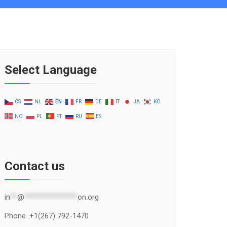
Select Language
CS
NL
EN
FR
DE
IT
JA
KO
NO
PL
PT
RU
ES
Contact us
in
**
@
***************
on.org
Phone .+1(267) 792-1470