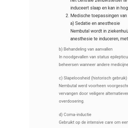
het centrale zenuwstelsel te
induceert slaap en kan in ho
Medische toepassingen van
a) Sedatie en anesthesie
Nembutal wordt in ziekenhui
anesthesie te induceren, met
b) Behandeling van aanvallen
In noodgevallen van status epileptic
beheersen wanneer andere medicijne
c) Slapeloosheid (historisch gebruik)
Nembutal werd voorheen voorgeschre
vervangen door veiligere alternatiev
overdosering.
d) Coma-inductie
Gebruikt op de intensive care om een