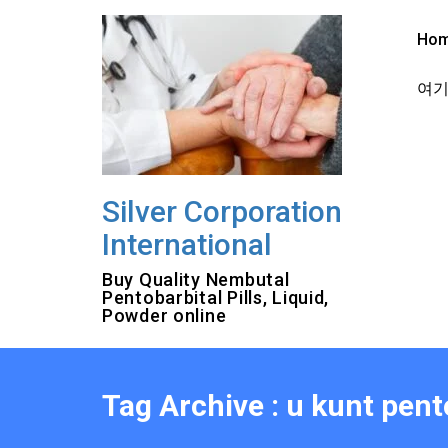
Skip
to
Ho
content
여기를
Silver Corporation
International
Buy Quality Nembutal
Pentobarbital Pills, Liquid,
Powder online
Tag Archive : u kunt pen