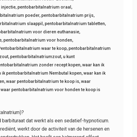
injectie
,
pentobarbitalnatrium oraal
,
bitalnatrium poeder
,
pentobarbitalnatrium prijs
,
rbitalnatrium slaappil
,
pentobarbitalnatrium tabletten
,
obarbitalnatrium voor dieren euthanasie
,
e
,
pentobarbitalnatrium voor honden
,
Pentobarbitalnatrium waar te koop
,
pentobarbitalnatrium
zout
,
pentobarbitalnatriumzout
,
u kunt
entobarbitalnatrium zonder recept kopen
,
waar kan ik
 ik pentobarbitalnatrium Nembutal kopen
,
waar kan ik
pen
,
waar pentobarbitalnatrium te koop is
,
waar
,
waar pentobarbitalnatrium voor honden te koop is
alnatrium)?
barbituraat dat werkt als een sedatief-hypnoticum.
grediënt, werkt door de activiteit van de hersenen en