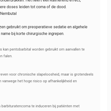
 onderdrukken. Het heeft een kalmerend effect,
gere doses leiden tot coma of de dood.
 Nembutal
zen gebruikt om preoperatieve sedatie en algehele
 name bij korte chirurgische ingrepen.
us kan pentobarbital worden gebruikt om aanvallen te
n falen.
ven voor chronische slapeloosheid, maar is grotendeels
en vanwege het hoge risico op afhankelijkheid en
 barbituratencoma te induceren bij patiënten met