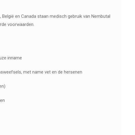
d, België en Canada staan medisch gebruik van Nembutal
erde voorwaarden.
euze inname
aamsweefsels, met name vet en de hersenen
en)
ren