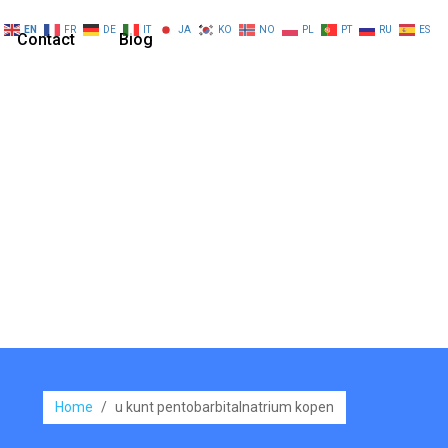
EN
FR
DE
IT
JA
KO
NO
PL
PT
RU
ES
Contact
Blog
Home
/
u kunt pentobarbitalnatrium kopen