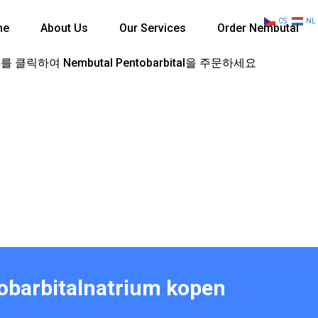
CS
NL
me
About Us
Our Services
Order Nembutal
 클릭하여 Nembutal Pentobarbital을 주문하세요
tobarbitalnatrium kopen