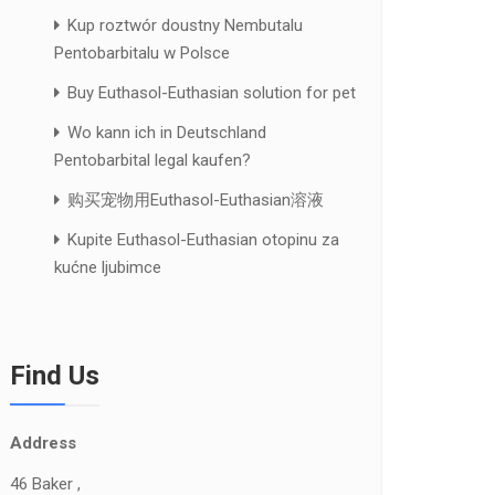
Kup roztwór doustny Nembutalu
Pentobarbitalu w Polsce
Buy Euthasol-Euthasian solution for pet
Wo kann ich in Deutschland
Pentobarbital legal kaufen?
购买宠物用Euthasol-Euthasian溶液
Kupite Euthasol-Euthasian otopinu za
kućne ljubimce
Find Us
Address
46 Baker ,