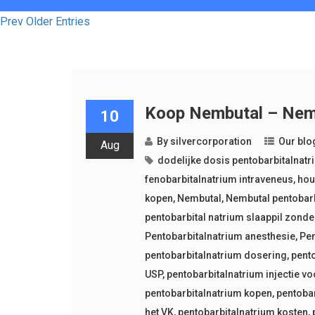
Prev Older Entries
Koop Nembutal – Nemb
10
By
silvercorporation
Our blo
Aug
dodelijke dosis pentobarbitalnatr
fenobarbitalnatrium intraveneus
,
hou
kopen
,
Nembutal
,
Nembutal pentobar
pentobarbital natrium slaappil zonde
Pentobarbitalnatrium anesthesie
,
Pen
pentobarbitalnatrium dosering
,
pent
USP
,
pentobarbitalnatrium injectie v
pentobarbitalnatrium kopen
,
pentoba
het VK
,
pentobarbitalnatrium kosten
,