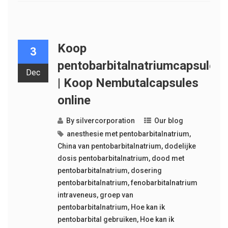
Koop
3
pentobarbitalnatriumcapsules
Dec
| Koop Nembutalcapsules
online
By
silvercorporation
Our blog
anesthesie met pentobarbitalnatrium
,
China van pentobarbitalnatrium
,
dodelijke
dosis pentobarbitalnatrium
,
dood met
pentobarbitalnatrium
,
dosering
pentobarbitalnatrium
,
fenobarbitalnatrium
intraveneus
,
groep van
pentobarbitalnatrium
,
Hoe kan ik
pentobarbital gebruiken
,
Hoe kan ik