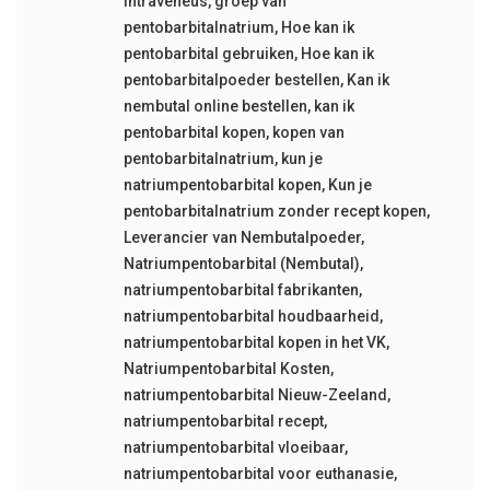
intraveneus
,
groep van
pentobarbitalnatrium
,
Hoe kan ik
pentobarbital gebruiken
,
Hoe kan ik
pentobarbitalpoeder bestellen
,
Kan ik
nembutal online bestellen
,
kan ik
pentobarbital kopen
,
kopen van
pentobarbitalnatrium
,
kun je
natriumpentobarbital kopen
,
Kun je
pentobarbitalnatrium zonder recept kopen
,
Leverancier van Nembutalpoeder
,
Natriumpentobarbital (Nembutal)
,
natriumpentobarbital fabrikanten
,
natriumpentobarbital houdbaarheid
,
natriumpentobarbital kopen in het VK
,
Natriumpentobarbital Kosten
,
natriumpentobarbital Nieuw-Zeeland
,
natriumpentobarbital recept
,
natriumpentobarbital vloeibaar
,
natriumpentobarbital voor euthanasie
,