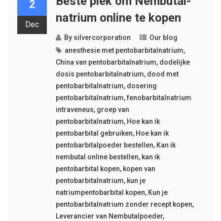
Beste plek om Nembutal-
2
natrium online te kopen
Dec
By
silvercorporation
Our blog
anesthesie met pentobarbitalnatrium
,
China van pentobarbitalnatrium
,
dodelijke
dosis pentobarbitalnatrium
,
dood met
pentobarbitalnatrium
,
dosering
pentobarbitalnatrium
,
fenobarbitalnatrium
intraveneus
,
groep van
pentobarbitalnatrium
,
Hoe kan ik
pentobarbital gebruiken
,
Hoe kan ik
pentobarbitalpoeder bestellen
,
Kan ik
nembutal online bestellen
,
kan ik
pentobarbital kopen
,
kopen van
pentobarbitalnatrium
,
kun je
natriumpentobarbital kopen
,
Kun je
pentobarbitalnatrium zonder recept kopen
,
Leverancier van Nembutalpoeder
,