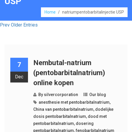
USP
Home
/
natriumpentobarbitalinjectie USP
Prev Older Entries
Nembutal-natrium
7
(pentobarbitalnatrium)
Dec
online kopen
By
silvercorporation
Our blog
anesthesie met pentobarbitalnatrium
,
China van pentobarbitalnatrium
,
dodelijke
dosis pentobarbitalnatrium
,
dood met
pentobarbitalnatrium
,
dosering
pentobarbitalnatrium
,
fenobarbitalnatrium