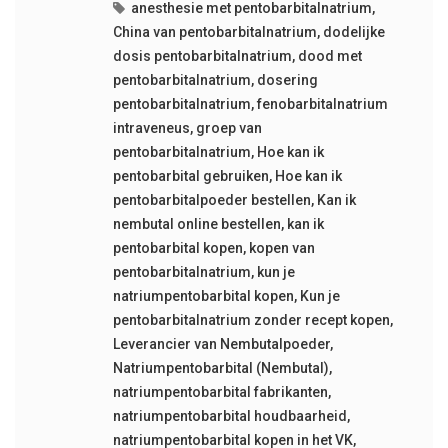
anesthesie met pentobarbitalnatrium
,
China van pentobarbitalnatrium
,
dodelijke
dosis pentobarbitalnatrium
,
dood met
pentobarbitalnatrium
,
dosering
pentobarbitalnatrium
,
fenobarbitalnatrium
intraveneus
,
groep van
pentobarbitalnatrium
,
Hoe kan ik
pentobarbital gebruiken
,
Hoe kan ik
pentobarbitalpoeder bestellen
,
Kan ik
nembutal online bestellen
,
kan ik
pentobarbital kopen
,
kopen van
pentobarbitalnatrium
,
kun je
natriumpentobarbital kopen
,
Kun je
pentobarbitalnatrium zonder recept kopen
,
Leverancier van Nembutalpoeder
,
Natriumpentobarbital (Nembutal)
,
natriumpentobarbital fabrikanten
,
natriumpentobarbital houdbaarheid
,
natriumpentobarbital kopen in het VK
,