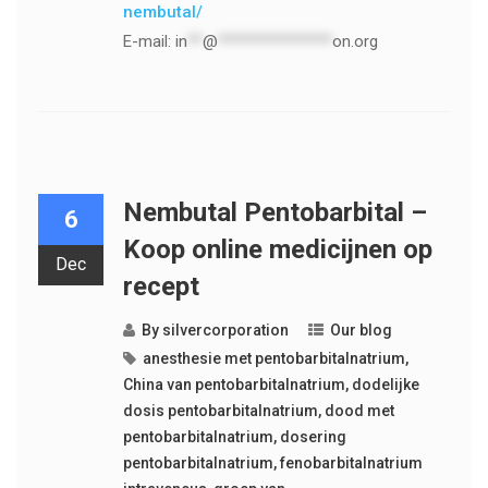
nembutal/
E-mail:
in
**
@
***************
on.org
Nembutal Pentobarbital –
6
Koop online medicijnen op
Dec
recept
By
silvercorporation
Our blog
anesthesie met pentobarbitalnatrium
,
China van pentobarbitalnatrium
,
dodelijke
dosis pentobarbitalnatrium
,
dood met
pentobarbitalnatrium
,
dosering
pentobarbitalnatrium
,
fenobarbitalnatrium