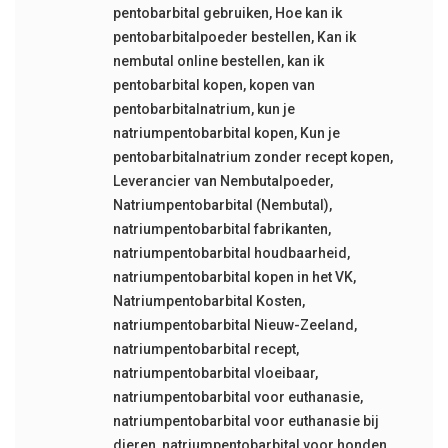
pentobarbital gebruiken
,
Hoe kan ik
pentobarbitalpoeder bestellen
,
Kan ik
nembutal online bestellen
,
kan ik
pentobarbital kopen
,
kopen van
pentobarbitalnatrium
,
kun je
natriumpentobarbital kopen
,
Kun je
pentobarbitalnatrium zonder recept kopen
,
Leverancier van Nembutalpoeder
,
Natriumpentobarbital (Nembutal)
,
natriumpentobarbital fabrikanten
,
natriumpentobarbital houdbaarheid
,
natriumpentobarbital kopen in het VK
,
Natriumpentobarbital Kosten
,
natriumpentobarbital Nieuw-Zeeland
,
natriumpentobarbital recept
,
natriumpentobarbital vloeibaar
,
natriumpentobarbital voor euthanasie
,
natriumpentobarbital voor euthanasie bij
dieren
,
natriumpentobarbital voor honden
,