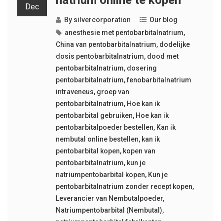
natrium online te kopen
Dec
By
silvercorporation
Our blog
anesthesie met pentobarbitalnatrium
,
China van pentobarbitalnatrium
,
dodelijke
dosis pentobarbitalnatrium
,
dood met
pentobarbitalnatrium
,
dosering
pentobarbitalnatrium
,
fenobarbitalnatrium
intraveneus
,
groep van
pentobarbitalnatrium
,
Hoe kan ik
pentobarbital gebruiken
,
Hoe kan ik
pentobarbitalpoeder bestellen
,
Kan ik
nembutal online bestellen
,
kan ik
pentobarbital kopen
,
kopen van
pentobarbitalnatrium
,
kun je
natriumpentobarbital kopen
,
Kun je
pentobarbitalnatrium zonder recept kopen
,
Leverancier van Nembutalpoeder
,
Natriumpentobarbital (Nembutal)
,