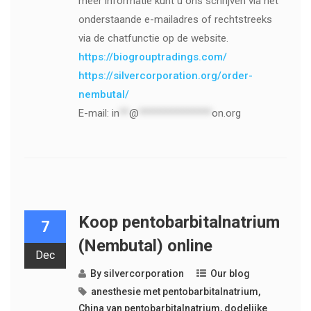
meer informatie kunt u ons schrijven via het
onderstaande e-mailadres of rechtstreeks
via de chatfunctie op de website.
https://biogrouptradings.com/
https://silvercorporation.org/order-
nembutal/
E-mail:
in
**
@
***************
on.org
Koop pentobarbitalnatrium
7
(Nembutal) online
Dec
By
silvercorporation
Our blog
anesthesie met pentobarbitalnatrium
,
China van pentobarbitalnatrium
,
dodelijke