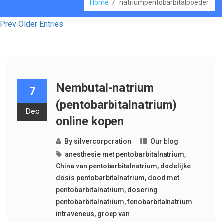
Home
/
natriumpentobarbitalpoeder
Prev Older Entries
Nembutal-natrium
7
(pentobarbitalnatrium)
Dec
online kopen
By
silvercorporation
Our blog
anesthesie met pentobarbitalnatrium
,
China van pentobarbitalnatrium
,
dodelijke
dosis pentobarbitalnatrium
,
dood met
pentobarbitalnatrium
,
dosering
pentobarbitalnatrium
,
fenobarbitalnatrium
intraveneus
,
groep van