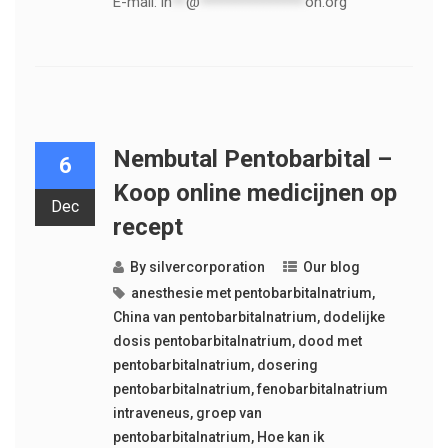
E-mail:
in
**
@
***************
on.org
Nembutal Pentobarbital –
6
Koop online medicijnen op
Dec
recept
By
silvercorporation
Our blog
anesthesie met pentobarbitalnatrium
,
China van pentobarbitalnatrium
,
dodelijke
dosis pentobarbitalnatrium
,
dood met
pentobarbitalnatrium
,
dosering
pentobarbitalnatrium
,
fenobarbitalnatrium
intraveneus
,
groep van
pentobarbitalnatrium
,
Hoe kan ik