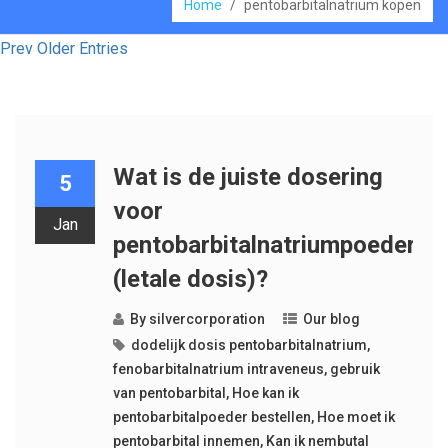
Home
/
pentobarbitalnatrium kopen
Prev Older Entries
Wat is de juiste dosering
5
voor
Jan
pentobarbitalnatriumpoeder
(letale dosis)?
By
silvercorporation
Our blog
dodelijk dosis pentobarbitalnatrium
,
fenobarbitalnatrium intraveneus
,
gebruik
van pentobarbital
,
Hoe kan ik
pentobarbitalpoeder bestellen
,
Hoe moet ik
pentobarbital innemen
,
Kan ik nembutal