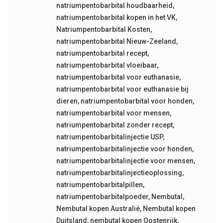
natriumpentobarbital houdbaarheid
,
natriumpentobarbital kopen in het VK
,
Natriumpentobarbital Kosten
,
natriumpentobarbital Nieuw-Zeeland
,
natriumpentobarbital recept
,
natriumpentobarbital vloeibaar
,
natriumpentobarbital voor euthanasie
,
natriumpentobarbital voor euthanasie bij
dieren
,
natriumpentobarbital voor honden
,
natriumpentobarbital voor mensen
,
natriumpentobarbital zonder recept
,
natriumpentobarbitalinjectie USP
,
natriumpentobarbitalinjectie voor honden
,
natriumpentobarbitalinjectie voor mensen
,
natriumpentobarbitalinjectieoplossing
,
natriumpentobarbitalpillen
,
natriumpentobarbitalpoeder
,
Nembutal
,
Nembutal kopen Australië
,
Nembutal kopen
Duitsland
,
nembutal kopen Oostenrijk
,