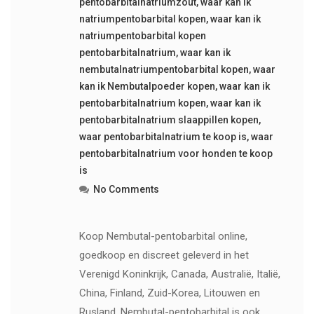
pentobarbitalnatriumzout
,
waar kan ik
natriumpentobarbital kopen
,
waar kan ik
natriumpentobarbital kopen
pentobarbitalnatrium
,
waar kan ik
nembutalnatriumpentobarbital kopen
,
waar
kan ik Nembutalpoeder kopen
,
waar kan ik
pentobarbitalnatrium kopen
,
waar kan ik
pentobarbitalnatrium slaappillen kopen
,
waar pentobarbitalnatrium te koop is
,
waar
pentobarbitalnatrium voor honden te koop
is
No Comments
Koop Nembutal-pentobarbital online,
goedkoop en discreet geleverd in het
Verenigd Koninkrijk, Canada, Australië, Italië,
China, Finland, Zuid-Korea, Litouwen en
Rusland. Nembutal-pentobarbital is ook