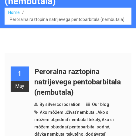
(nembutala)
Home
/
Peroralna raztopina natrijevega pentobarbitala (nembutala)
Peroralna raztopina
1
natrijevega pentobarbitala
May
(nembutala)
By
silvercorporation
Our blog
Ako môžem užívať nembutal
,
Ako si
môžem objednať nembutal tekutý
,
Ako si
môžem objednať pentobarbital sodný
,
dávka nembutal tekutého
,
dodávateľ