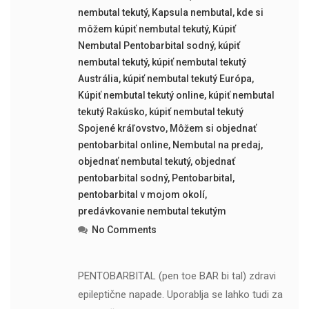
nembutal tekutý
,
Kapsula nembutal
,
kde si
môžem kúpiť nembutal tekutý
,
Kúpiť
Nembutal Pentobarbital sodný
,
kúpiť
nembutal tekutý
,
kúpiť nembutal tekutý
Austrália
,
kúpiť nembutal tekutý Európa
,
Kúpiť nembutal tekutý online
,
kúpiť nembutal
tekutý Rakúsko
,
kúpiť nembutal tekutý
Spojené kráľovstvo
,
Môžem si objednať
pentobarbital online
,
Nembutal na predaj
,
objednať nembutal tekutý
,
objednať
pentobarbital sodný
,
Pentobarbital
,
pentobarbital v mojom okolí
,
predávkovanie nembutal tekutým
No Comments
PENTOBARBITAL (pen toe BAR bi tal) zdravi
epileptične napade. Uporablja se lahko tudi za