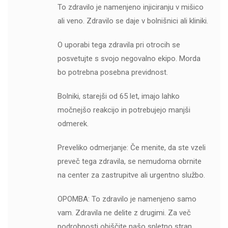
To zdravilo je namenjeno injiciranju v mišico
ali veno. Zdravilo se daje v bolnišnici ali kliniki.
O uporabi tega zdravila pri otrocih se
posvetujte s svojo negovalno ekipo. Morda
bo potrebna posebna previdnost.
Bolniki, starejši od 65 let, imajo lahko
močnejšo reakcijo in potrebujejo manjši
odmerek.
Preveliko odmerjanje: Če menite, da ste vzeli
preveč tega zdravila, se nemudoma obrnite
na center za zastrupitve ali urgentno službo.
OPOMBA: To zdravilo je namenjeno samo
vam. Zdravila ne delite z drugimi. Za več
podrobnosti obiščite našo spletno stran.