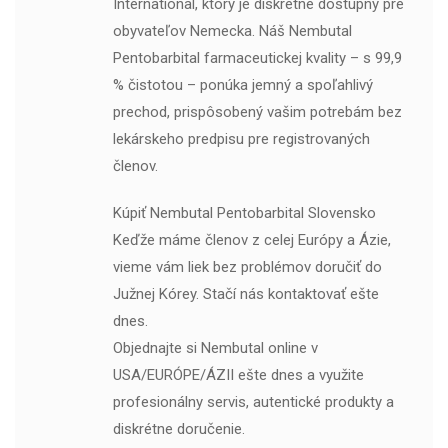
International, ktorý je diskrétne dostupný pre
obyvateľov Nemecka. Náš Nembutal
Pentobarbital farmaceutickej kvality – s 99,9
% čistotou – ponúka jemný a spoľahlivý
prechod, prispôsobený vašim potrebám bez
lekárskeho predpisu pre registrovaných
členov.
Kúpiť Nembutal Pentobarbital Slovensko
Keďže máme členov z celej Európy a Ázie,
vieme vám liek bez problémov doručiť do
Južnej Kórey. Stačí nás kontaktovať ešte
dnes.
Objednajte si Nembutal online v
USA/EURÓPE/ÁZII ešte dnes a využite
profesionálny servis, autentické produkty a
diskrétne doručenie.