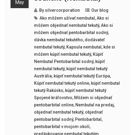
May
By
silvercorporation
Our blog
Ako môžem užívať nembutal
,
Ako si
môžem objednať nembutal tekutý
,
Ako si
môžem objednať pentobarbital sodný
,
dávka nembutal tekutého
,
dodávateľ
nembutal tekutý
,
Kapsula nembutal
,
kde si
môžem kúpiť nembutal tekutý
,
Kúpiť
Nembutal Pentobarbital sodný
,
kúpiť
nembutal tekutý
,
kúpiť nembutal tekutý
Austrália
,
kúpiť nembutal tekutý Európa
,
Kúpiť nembutal tekutý online
,
kúpiť nembutal
tekutý Rakúsko
,
kúpiť nembutal tekutý
Spojené kráľovstvo
,
Môžem si objednať
pentobarbital online
,
Nembutal na predaj
,
objednať nembutal tekutý
,
objednať
pentobarbital sodný
,
Pentobarbital
,
pentobarbital v mojom okolí
,
predávkovanie nembutal tekutým