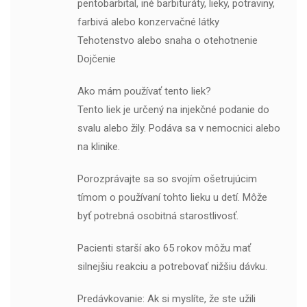
pentobarbital, iné barbituráty, lieky, potraviny,
farbivá alebo konzervačné látky
Tehotenstvo alebo snaha o otehotnenie
Dojčenie
Ako mám používať tento liek?
Tento liek je určený na injekčné podanie do
svalu alebo žily. Podáva sa v nemocnici alebo
na klinike.
Porozprávajte sa so svojím ošetrujúcim
tímom o používaní tohto lieku u detí. Môže
byť potrebná osobitná starostlivosť.
Pacienti starší ako 65 rokov môžu mať
silnejšiu reakciu a potrebovať nižšiu dávku.
Predávkovanie: Ak si myslíte, že ste užili