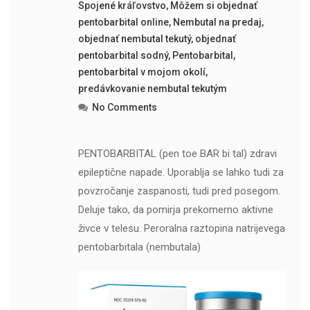
Spojené kráľovstvo
,
Môžem si objednať
pentobarbital online
,
Nembutal na predaj
,
objednať nembutal tekutý
,
objednať
pentobarbital sodný
,
Pentobarbital
,
pentobarbital v mojom okolí
,
predávkovanie nembutal tekutým
No Comments
PENTOBARBITAL (pen toe BAR bi tal) zdravi
epileptične napade. Uporablja se lahko tudi za
povzročanje zaspanosti, tudi pred posegom.
Deluje tako, da pomirja prekomerno aktivne
živce v telesu. Peroralna raztopina natrijevega
pentobarbitala (nembutala)