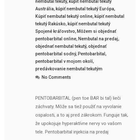
nembutal tekutý
,
kúpiť nembutal tekutý
Austrália
,
kúpiť nembutal tekutý Európa
,
Kúpiť nembutal tekutý online
,
kúpiť nembutal
tekutý Rakúsko
,
kúpiť nembutal tekutý
Spojené kráľovstvo
,
Môžem si objednať
pentobarbital online
,
Nembutal na predaj
,
objednať nembutal tekutý
,
objednať
pentobarbital sodný
,
Pentobarbital
,
pentobarbital v mojom okolí
,
predávkovanie nembutal tekutým
No Comments
PENTOBARBITAL (pen toe BAR bi tal) lieči
záchvaty. Môže sa tiež použiť na vyvolanie
ospalosti, a to aj pred zákrokom. Funguje tak,
že upokojuje hyperaktívne nervy vo vašom
tele. Pentobarbital injekcia na predaj