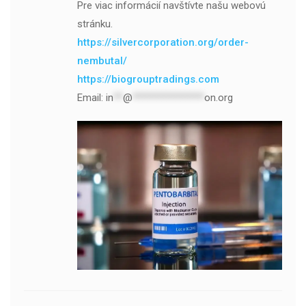
Pre viac informácií navštívte našu webovú
stránku.
https://silvercorporation.org/order-
nembutal/
https://biogrouptradings.com
Email:
in
**
@
***************
on.org