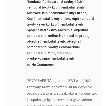
Nembutal Pentobarbital sodný
,
kúpiť
nembutal tekutý
,
kúpiť nembutal tekutý
Austrália
,
kúpiť nembutal tekutý Európa
,
Kúpiť nembutal tekutý online
,
kúpiť nembutal
tekutý Rakúsko
,
kúpiť nembutal tekutý
Spojené kráľovstvo
,
Môžem si objednať
pentobarbital online
,
Nembutal na predaj
,
objednať nembutal tekutý
,
objednať
pentobarbital sodný
,
Pentobarbital
,
pentobarbital v mojom okolí
,
predávkovanie nembutal tekutým
No Comments
PENTOBARBITAL (pen toe BAR bi tal) lieči
záchvaty. Môže sa tiež použiť na vyvolanie
ospalosti, a to aj pred zákrokom. Funguje tak,
že upokojuje hyperaktívne nervy vo vašom