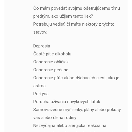
Čo mám povedať svojmu ošetrujúcemu tímu
predtým, ako užijem tento liek?
Potrebujú vedieť, či máte niektorý z týchto
stavov:
Depresia
Časté pitie alkoholu
Ochorenie obličiek
Ochorenie pečene
Ochorenie pľúc alebo dýchacích ciest, ako je
astma
Porfýria
Porucha užívania návykových látok
Samovražedné myšlienky, plány alebo pokusy
vás alebo člena rodiny
Nezvyčajná alebo alergická reakcia na