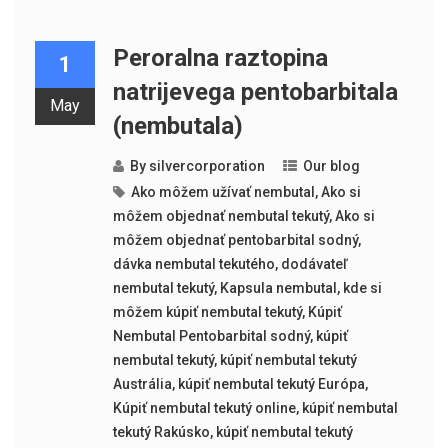
Peroralna raztopina
1
natrijevega pentobarbitala
May
(nembutala)
By
silvercorporation
Our blog
Ako môžem užívať nembutal
,
Ako si
môžem objednať nembutal tekutý
,
Ako si
môžem objednať pentobarbital sodný
,
dávka nembutal tekutého
,
dodávateľ
nembutal tekutý
,
Kapsula nembutal
,
kde si
môžem kúpiť nembutal tekutý
,
Kúpiť
Nembutal Pentobarbital sodný
,
kúpiť
nembutal tekutý
,
kúpiť nembutal tekutý
Austrália
,
kúpiť nembutal tekutý Európa
,
Kúpiť nembutal tekutý online
,
kúpiť nembutal
tekutý Rakúsko
,
kúpiť nembutal tekutý