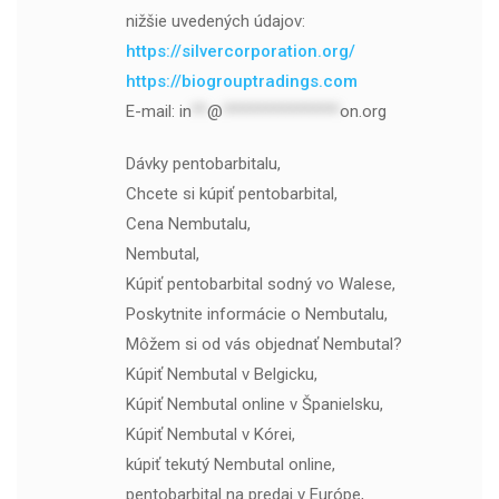
nižšie uvedených údajov:
https://silvercorporation.org/
https://biogrouptradings.com
E-mail:
in
**
@
***************
on.org
Dávky pentobarbitalu,
Chcete si kúpiť pentobarbital,
Cena Nembutalu,
Nembutal,
Kúpiť pentobarbital sodný vo Walese,
Poskytnite informácie o Nembutalu,
Môžem si od vás objednať Nembutal?
Kúpiť Nembutal v Belgicku,
Kúpiť Nembutal online v Španielsku,
Kúpiť Nembutal v Kórei,
kúpiť tekutý Nembutal online,
pentobarbital na predaj v Európe,