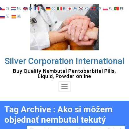
Skip
CS
NL
EN
FR
DE
IT
JA
KO
NO
PL
PT
to
RU
ES
content
Silver Corporation International
Buy Quality Nembutal Pentobarbital Pills,
Liquid, Powder online
Toggle
Navigation
Tag Archive : Ako si môžem
objednať nembutal tekutý