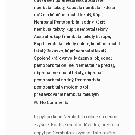
dávka nembutal tekutého
,
dodávateľ
nembutal tekutý
,
Kapsula nembutal
,
kde si
môžem kúpiť nembutal tekutý
,
Kúpiť
Nembutal Pentobarbital sodný
,
kúpiť
nembutal tekutý
,
kúpiť nembutal tekutý
Austrália
,
kúpiť nembutal tekutý Európa
,
Kúpiť nembutal tekutý online
,
kúpiť nembutal
tekutý Rakúsko
,
kúpiť nembutal tekutý
Spojené kráľovstvo
,
Môžem si objednať
pentobarbital online
,
Nembutal na predaj
,
objednať nembutal tekutý
,
objednať
pentobarbital sodný
,
Pentobarbital
,
pentobarbital v mojom okolí
,
predávkovanie nembutal tekutým
No Comments
Dopyt po kúpe Nembutalu online sa denne
zvyšuje. Existuje mnoho dôvodov, prečo sa
dopyt po Nembutalu zvyšuje. Táto služba