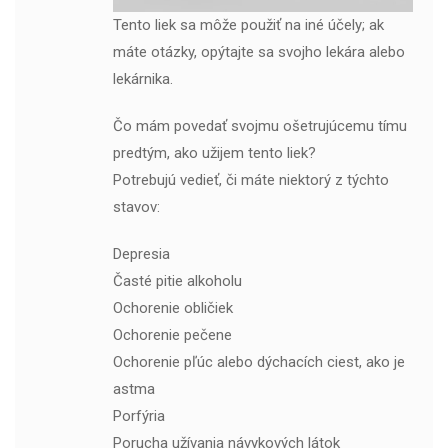
Tento liek sa môže použiť na iné účely; ak
máte otázky, opýtajte sa svojho lekára alebo
lekárnika.
Čo mám povedať svojmu ošetrujúcemu tímu
predtým, ako užijem tento liek?
Potrebujú vedieť, či máte niektorý z týchto
stavov:
Depresia
Časté pitie alkoholu
Ochorenie obličiek
Ochorenie pečene
Ochorenie pľúc alebo dýchacích ciest, ako je
astma
Porfýria
Porucha užívania návykových látok