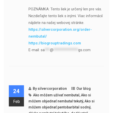
POZNÁMKA: Tento liek je určený len pre vás.
Nezdieľajte tento liek s inými. Viac informácií
nájdete na našej webovej stránke.
https://silvercorporation.org/order-
nembutal/
https://biogrouptradings.com
E-mail:
sa
***
@
**************
gs.com
By
silvercorporation
Our blog
24
Ako môžem užívať nembutal
,
Ako si
Feb
môžem objednať nembutal tekutý
,
Ako si
môžem objednať pentobarbital sodný
,