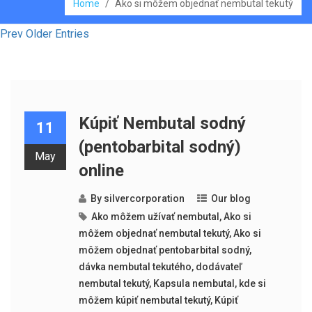
Home
/
Ako si môžem objednať nembutal tekutý
Prev Older Entries
Kúpiť Nembutal sodný
11
(pentobarbital sodný)
May
online
By
silvercorporation
Our blog
Ako môžem užívať nembutal
,
Ako si
môžem objednať nembutal tekutý
,
Ako si
môžem objednať pentobarbital sodný
,
dávka nembutal tekutého
,
dodávateľ
nembutal tekutý
,
Kapsula nembutal
,
kde si
môžem kúpiť nembutal tekutý
,
Kúpiť