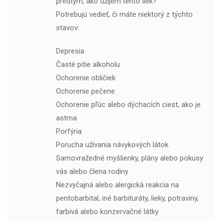
predtým, ako užijem tento liek?
Potrebujú vedieť, či máte niektorý z týchto
stavov:
Depresia
Časté pitie alkoholu
Ochorenie obličiek
Ochorenie pečene
Ochorenie pľúc alebo dýchacích ciest, ako je
astma
Porfýria
Porucha užívania návykových látok
Samovražedné myšlienky, plány alebo pokusy
vás alebo člena rodiny
Nezvyčajná alebo alergická reakcia na
pentobarbital, iné barbituráty, lieky, potraviny,
farbivá alebo konzervačné látky