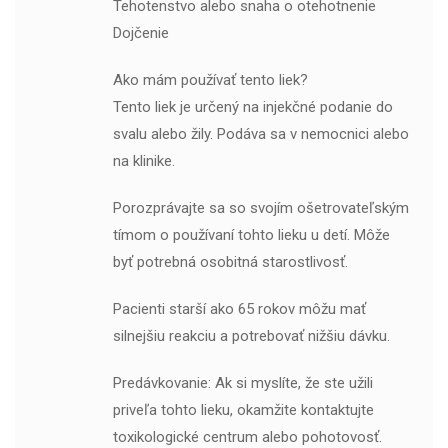
Tehotenstvo alebo snaha o otehotnenie
Dojčenie
Ako mám používať tento liek?
Tento liek je určený na injekčné podanie do
svalu alebo žily. Podáva sa v nemocnici alebo
na klinike.
Porozprávajte sa so svojím ošetrovateľským
tímom o používaní tohto lieku u detí. Môže
byť potrebná osobitná starostlivosť.
Pacienti starší ako 65 rokov môžu mať
silnejšiu reakciu a potrebovať nižšiu dávku.
Predávkovanie: Ak si myslíte, že ste užili
priveľa tohto lieku, okamžite kontaktujte
toxikologické centrum alebo pohotovosť.