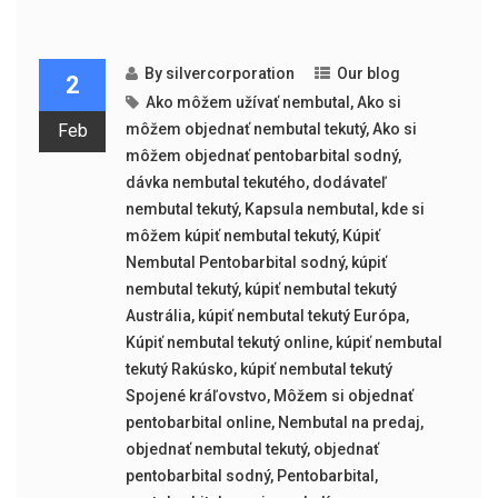
By
silvercorporation
Our blog
2
Ako môžem užívať nembutal
,
Ako si
Feb
môžem objednať nembutal tekutý
,
Ako si
môžem objednať pentobarbital sodný
,
dávka nembutal tekutého
,
dodávateľ
nembutal tekutý
,
Kapsula nembutal
,
kde si
môžem kúpiť nembutal tekutý
,
Kúpiť
Nembutal Pentobarbital sodný
,
kúpiť
nembutal tekutý
,
kúpiť nembutal tekutý
Austrália
,
kúpiť nembutal tekutý Európa
,
Kúpiť nembutal tekutý online
,
kúpiť nembutal
tekutý Rakúsko
,
kúpiť nembutal tekutý
Spojené kráľovstvo
,
Môžem si objednať
pentobarbital online
,
Nembutal na predaj
,
objednať nembutal tekutý
,
objednať
pentobarbital sodný
,
Pentobarbital
,