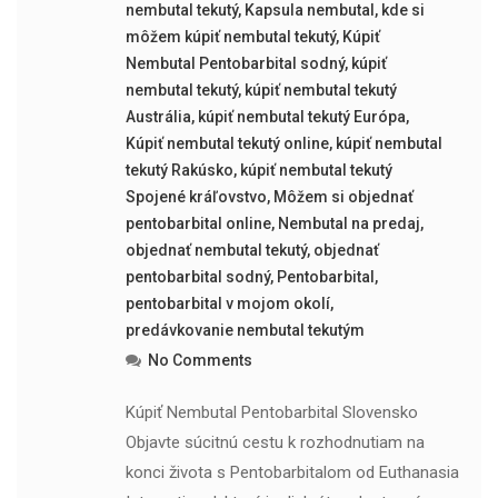
nembutal tekutý
,
Kapsula nembutal
,
kde si
môžem kúpiť nembutal tekutý
,
Kúpiť
Nembutal Pentobarbital sodný
,
kúpiť
nembutal tekutý
,
kúpiť nembutal tekutý
Austrália
,
kúpiť nembutal tekutý Európa
,
Kúpiť nembutal tekutý online
,
kúpiť nembutal
tekutý Rakúsko
,
kúpiť nembutal tekutý
Spojené kráľovstvo
,
Môžem si objednať
pentobarbital online
,
Nembutal na predaj
,
objednať nembutal tekutý
,
objednať
pentobarbital sodný
,
Pentobarbital
,
pentobarbital v mojom okolí
,
predávkovanie nembutal tekutým
No Comments
Kúpiť Nembutal Pentobarbital Slovensko
Objavte súcitnú cestu k rozhodnutiam na
konci života s Pentobarbitalom od Euthanasia