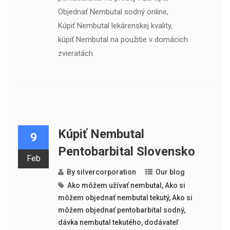
Objednať Nembutal sodný online,
Kúpiť Nembutal lekárenskej kvality,
kúpiť Nembutal na použitie v domácich
zvieratách.
Kúpiť Nembutal
9
Pentobarbital Slovensko
Feb
By
silvercorporation
Our blog
Ako môžem užívať nembutal
,
Ako si
môžem objednať nembutal tekutý
,
Ako si
môžem objednať pentobarbital sodný
,
dávka nembutal tekutého
,
dodávateľ