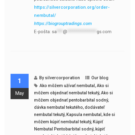
https://silvercorporation.org/order-
nembutal/
https://biogrouptradings.com
E-pošta:
sa
***
@
**************
gs.com
By
silvercorporation
Our blog
1
Ako môžem užívať nembutal
,
Ako si
May
môžem objednať nembutal tekutý
,
Ako si
môžem objednať pentobarbital sodný
,
dávka nembutal tekutého
,
dodávateľ
nembutal tekutý
,
Kapsula nembutal
,
kde si
môžem kúpiť nembutal tekutý
,
Kúpiť
Nembutal Pentobarbital sodný
,
kúpiť