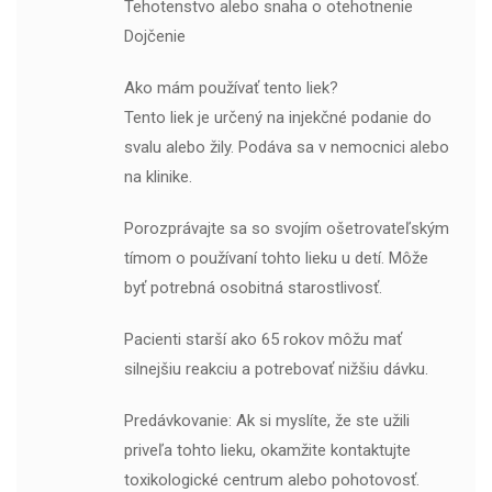
Tehotenstvo alebo snaha o otehotnenie
Dojčenie
Ako mám používať tento liek?
Tento liek je určený na injekčné podanie do
svalu alebo žily. Podáva sa v nemocnici alebo
na klinike.
Porozprávajte sa so svojím ošetrovateľským
tímom o používaní tohto lieku u detí. Môže
byť potrebná osobitná starostlivosť.
Pacienti starší ako 65 rokov môžu mať
silnejšiu reakciu a potrebovať nižšiu dávku.
Predávkovanie: Ak si myslíte, že ste užili
priveľa tohto lieku, okamžite kontaktujte
toxikologické centrum alebo pohotovosť.