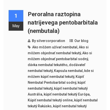
Peroralna raztopina
1
natrijevega pentobarbitala
May
(nembutala)
By
silvercorporation
Our blog
Ako môžem užívať nembutal
,
Ako si
môžem objednať nembutal tekutý
,
Ako si
môžem objednať pentobarbital sodný
,
dávka nembutal tekutého
,
dodávateľ
nembutal tekutý
,
Kapsula nembutal
,
kde si
môžem kúpiť nembutal tekutý
,
Kúpiť
Nembutal Pentobarbital sodný
,
kúpiť
nembutal tekutý
,
kúpiť nembutal tekutý
Austrália
,
kúpiť nembutal tekutý Európa
,
Kúpiť nembutal tekutý online
,
kúpiť nembutal
tekutý Rakúsko
,
kúpiť nembutal tekutý