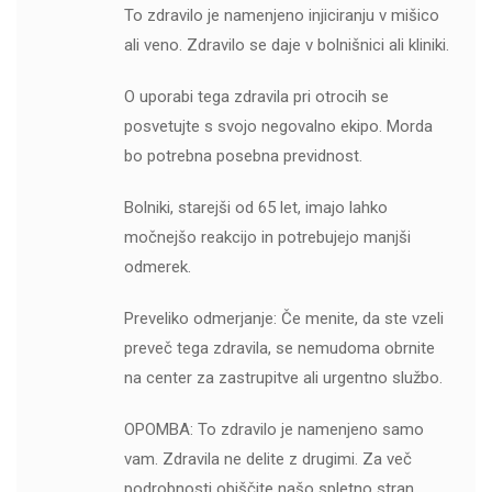
To zdravilo je namenjeno injiciranju v mišico
ali veno. Zdravilo se daje v bolnišnici ali kliniki.
O uporabi tega zdravila pri otrocih se
posvetujte s svojo negovalno ekipo. Morda
bo potrebna posebna previdnost.
Bolniki, starejši od 65 let, imajo lahko
močnejšo reakcijo in potrebujejo manjši
odmerek.
Preveliko odmerjanje: Če menite, da ste vzeli
preveč tega zdravila, se nemudoma obrnite
na center za zastrupitve ali urgentno službo.
OPOMBA: To zdravilo je namenjeno samo
vam. Zdravila ne delite z drugimi. Za več
podrobnosti obiščite našo spletno stran.