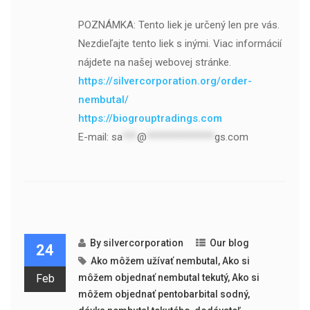
POZNÁMKA: Tento liek je určený len pre vás.
Nezdieľajte tento liek s inými. Viac informácií
nájdete na našej webovej stránke.
https://silvercorporation.org/order-
nembutal/
https://biogrouptradings.com
E-mail:
sa
***
@
**************
gs.com
By
silvercorporation
Our blog
24
Ako môžem užívať nembutal
,
Ako si
Feb
môžem objednať nembutal tekutý
,
Ako si
môžem objednať pentobarbital sodný
,