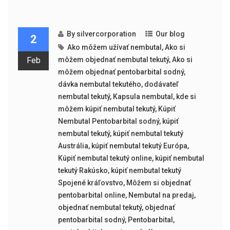
By
silvercorporation
Our blog
2
Ako môžem užívať nembutal
,
Ako si
Feb
môžem objednať nembutal tekutý
,
Ako si
môžem objednať pentobarbital sodný
,
dávka nembutal tekutého
,
dodávateľ
nembutal tekutý
,
Kapsula nembutal
,
kde si
môžem kúpiť nembutal tekutý
,
Kúpiť
Nembutal Pentobarbital sodný
,
kúpiť
nembutal tekutý
,
kúpiť nembutal tekutý
Austrália
,
kúpiť nembutal tekutý Európa
,
Kúpiť nembutal tekutý online
,
kúpiť nembutal
tekutý Rakúsko
,
kúpiť nembutal tekutý
Spojené kráľovstvo
,
Môžem si objednať
pentobarbital online
,
Nembutal na predaj
,
objednať nembutal tekutý
,
objednať
pentobarbital sodný
,
Pentobarbital
,