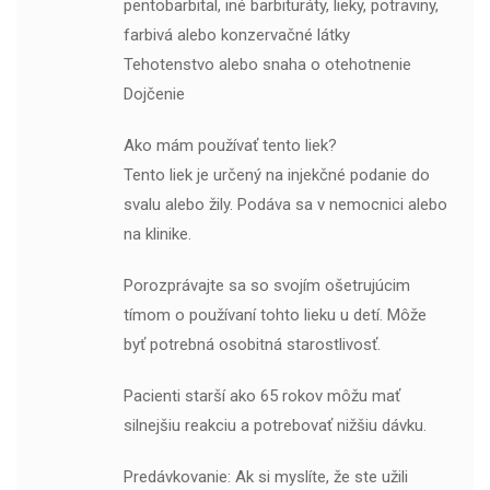
pentobarbital, iné barbituráty, lieky, potraviny,
farbivá alebo konzervačné látky
Tehotenstvo alebo snaha o otehotnenie
Dojčenie
Ako mám používať tento liek?
Tento liek je určený na injekčné podanie do
svalu alebo žily. Podáva sa v nemocnici alebo
na klinike.
Porozprávajte sa so svojím ošetrujúcim
tímom o používaní tohto lieku u detí. Môže
byť potrebná osobitná starostlivosť.
Pacienti starší ako 65 rokov môžu mať
silnejšiu reakciu a potrebovať nižšiu dávku.
Predávkovanie: Ak si myslíte, že ste užili