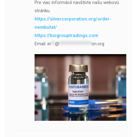
Pre viac informácií navštívte našu webovú
stránku.
https://silvercorporation.org/order-
nembutal/
https://biogrouptradings.com
Email:
in
**
@
***************
on.org