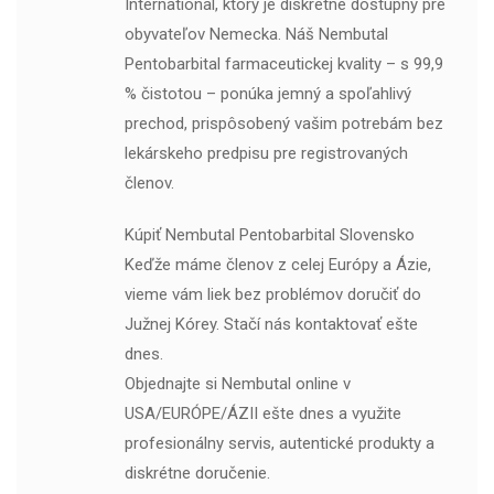
International, ktorý je diskrétne dostupný pre
obyvateľov Nemecka. Náš Nembutal
Pentobarbital farmaceutickej kvality – s 99,9
% čistotou – ponúka jemný a spoľahlivý
prechod, prispôsobený vašim potrebám bez
lekárskeho predpisu pre registrovaných
členov.
Kúpiť Nembutal Pentobarbital Slovensko
Keďže máme členov z celej Európy a Ázie,
vieme vám liek bez problémov doručiť do
Južnej Kórey. Stačí nás kontaktovať ešte
dnes.
Objednajte si Nembutal online v
USA/EURÓPE/ÁZII ešte dnes a využite
profesionálny servis, autentické produkty a
diskrétne doručenie.