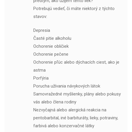
predtým, ako užijem tento liek?
Potrebujú vedieť, či máte niektorý z týchto
stavov:
Depresia
Časté pitie alkoholu
Ochorenie obličiek
Ochorenie pečene
Ochorenie pľúc alebo dýchacích ciest, ako je
astma
Porfýria
Porucha užívania návykových látok
Samovražedné myšlienky, plány alebo pokusy
vás alebo člena rodiny
Nezvyčajná alebo alergická reakcia na
pentobarbital, iné barbituráty, lieky, potraviny,
farbivá alebo konzervačné látky