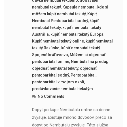
dávka nembutal tekutého
,
dodávateľ
nembutal tekutý
,
Kapsula nembutal
,
kde si
môžem kúpiť nembutal tekutý
,
Kúpiť
Nembutal Pentobarbital sodný
,
kúpiť
nembutal tekutý
,
kúpiť nembutal tekutý
Austrália
,
kúpiť nembutal tekutý Európa
,
Kúpiť nembutal tekutý online
,
kúpiť nembutal
tekutý Rakúsko
,
kúpiť nembutal tekutý
Spojené kráľovstvo
,
Môžem si objednať
pentobarbital online
,
Nembutal na predaj
,
objednať nembutal tekutý
,
objednať
pentobarbital sodný
,
Pentobarbital
,
pentobarbital v mojom okolí
,
predávkovanie nembutal tekutým
No Comments
Dopyt po kúpe Nembutalu online sa denne
zvyšuje. Existuje mnoho dôvodov, prečo sa
dopyt po Nembutalu zvyšuje. Táto služba