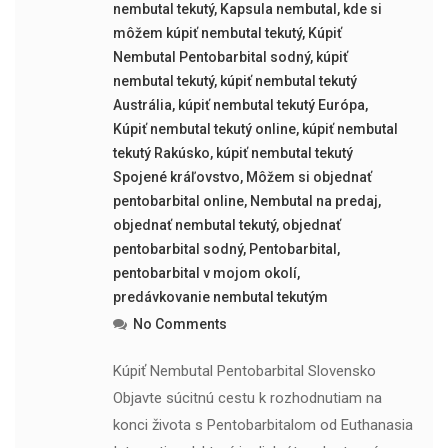
nembutal tekutý
,
Kapsula nembutal
,
kde si
môžem kúpiť nembutal tekutý
,
Kúpiť
Nembutal Pentobarbital sodný
,
kúpiť
nembutal tekutý
,
kúpiť nembutal tekutý
Austrália
,
kúpiť nembutal tekutý Európa
,
Kúpiť nembutal tekutý online
,
kúpiť nembutal
tekutý Rakúsko
,
kúpiť nembutal tekutý
Spojené kráľovstvo
,
Môžem si objednať
pentobarbital online
,
Nembutal na predaj
,
objednať nembutal tekutý
,
objednať
pentobarbital sodný
,
Pentobarbital
,
pentobarbital v mojom okolí
,
predávkovanie nembutal tekutým
No Comments
Kúpiť Nembutal Pentobarbital Slovensko
Objavte súcitnú cestu k rozhodnutiam na
konci života s Pentobarbitalom od Euthanasia