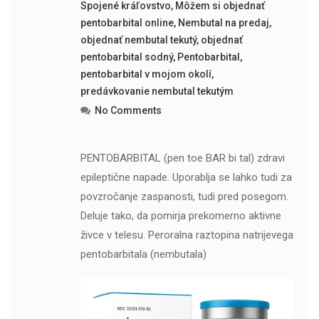
Spojené kráľovstvo
,
Môžem si objednať
pentobarbital online
,
Nembutal na predaj
,
objednať nembutal tekutý
,
objednať
pentobarbital sodný
,
Pentobarbital
,
pentobarbital v mojom okolí
,
predávkovanie nembutal tekutým
No Comments
PENTOBARBITAL (pen toe BAR bi tal) zdravi
epileptične napade. Uporablja se lahko tudi za
povzročanje zaspanosti, tudi pred posegom.
Deluje tako, da pomirja prekomerno aktivne
živce v telesu. Peroralna raztopina natrijevega
pentobarbitala (nembutala)