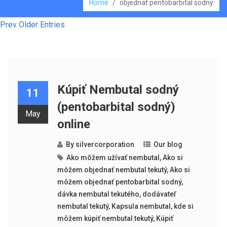
Home
/
objednať pentobarbital sodný
Prev Older Entries
Kúpiť Nembutal sodný
11
(pentobarbital sodný)
May
online
By
silvercorporation
Our blog
Ako môžem užívať nembutal
,
Ako si
môžem objednať nembutal tekutý
,
Ako si
môžem objednať pentobarbital sodný
,
dávka nembutal tekutého
,
dodávateľ
nembutal tekutý
,
Kapsula nembutal
,
kde si
môžem kúpiť nembutal tekutý
,
Kúpiť