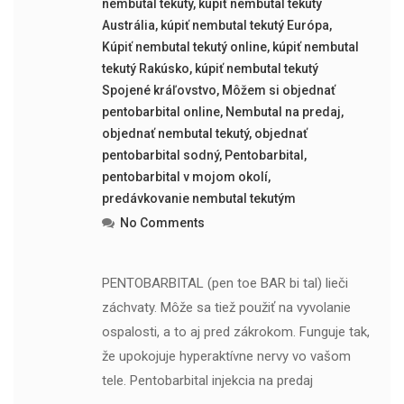
nembutal tekutý
,
kúpiť nembutal tekutý
Austrália
,
kúpiť nembutal tekutý Európa
,
Kúpiť nembutal tekutý online
,
kúpiť nembutal
tekutý Rakúsko
,
kúpiť nembutal tekutý
Spojené kráľovstvo
,
Môžem si objednať
pentobarbital online
,
Nembutal na predaj
,
objednať nembutal tekutý
,
objednať
pentobarbital sodný
,
Pentobarbital
,
pentobarbital v mojom okolí
,
predávkovanie nembutal tekutým
No Comments
PENTOBARBITAL (pen toe BAR bi tal) lieči
záchvaty. Môže sa tiež použiť na vyvolanie
ospalosti, a to aj pred zákrokom. Funguje tak,
že upokojuje hyperaktívne nervy vo vašom
tele. Pentobarbital injekcia na predaj