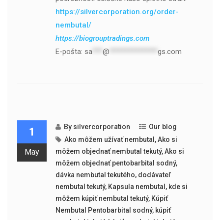
https://silvercorporation.org/order-
nembutal/
https://biogrouptradings.com
E-pošta:
sa
***
@
**************
gs.com
By
silvercorporation
Our blog
1
Ako môžem užívať nembutal
,
Ako si
May
môžem objednať nembutal tekutý
,
Ako si
môžem objednať pentobarbital sodný
,
dávka nembutal tekutého
,
dodávateľ
nembutal tekutý
,
Kapsula nembutal
,
kde si
môžem kúpiť nembutal tekutý
,
Kúpiť
Nembutal Pentobarbital sodný
,
kúpiť