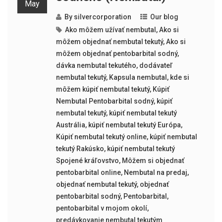
May
By
silvercorporation
Our blog
Ako môžem užívať nembutal
,
Ako si
môžem objednať nembutal tekutý
,
Ako si
môžem objednať pentobarbital sodný
,
dávka nembutal tekutého
,
dodávateľ
nembutal tekutý
,
Kapsula nembutal
,
kde si
môžem kúpiť nembutal tekutý
,
Kúpiť
Nembutal Pentobarbital sodný
,
kúpiť
nembutal tekutý
,
kúpiť nembutal tekutý
Austrália
,
kúpiť nembutal tekutý Európa
,
Kúpiť nembutal tekutý online
,
kúpiť nembutal
tekutý Rakúsko
,
kúpiť nembutal tekutý
Spojené kráľovstvo
,
Môžem si objednať
pentobarbital online
,
Nembutal na predaj
,
objednať nembutal tekutý
,
objednať
pentobarbital sodný
,
Pentobarbital
,
pentobarbital v mojom okolí
,
predávkovanie nembutal tekutým