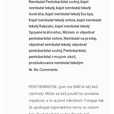
Nembutal Pentobarbital sodný
,
kúpiť
nembutal tekutý
,
kúpiť nembutal tekutý
Austrália
,
kúpiť nembutal tekutý Európa
,
Kúpiť nembutal tekutý online
,
kúpiť nembutal
tekutý Rakúsko
,
kúpiť nembutal tekutý
Spojené kráľovstvo
,
Môžem si objednať
pentobarbital online
,
Nembutal na predaj
,
objednať nembutal tekutý
,
objednať
pentobarbital sodný
,
Pentobarbital
,
pentobarbital v mojom okolí
,
predávkovanie nembutal tekutým
No Comments
PENTOBARBITAL (pen toe BAR bi tal) lieči
záchvaty. Môže sa tiež použiť na vyvolanie
ospalosti, a to aj pred zákrokom. Funguje tak,
že upokojuje hyperaktívne nervy vo vašom