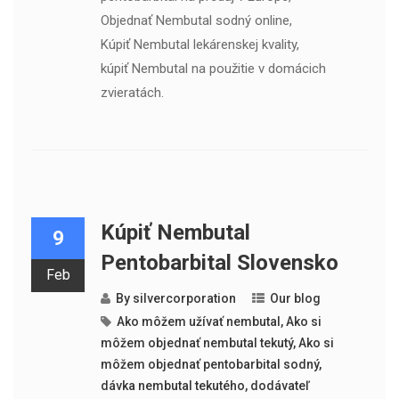
Objednať Nembutal sodný online,
Kúpiť Nembutal lekárenskej kvality,
kúpiť Nembutal na použitie v domácich
zvieratách.
Kúpiť Nembutal
9
Pentobarbital Slovensko
Feb
By
silvercorporation
Our blog
Ako môžem užívať nembutal
,
Ako si
môžem objednať nembutal tekutý
,
Ako si
môžem objednať pentobarbital sodný
,
dávka nembutal tekutého
,
dodávateľ