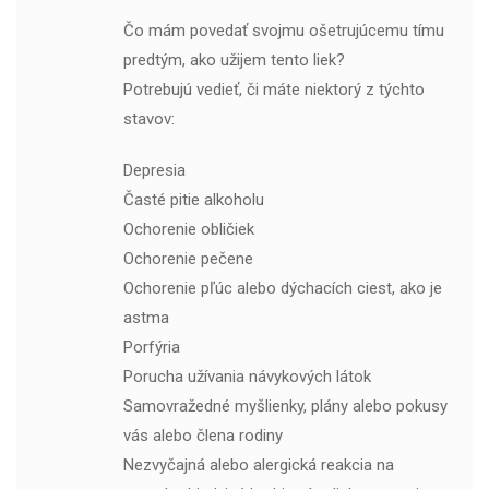
Čo mám povedať svojmu ošetrujúcemu tímu
predtým, ako užijem tento liek?
Potrebujú vedieť, či máte niektorý z týchto
stavov:
Depresia
Časté pitie alkoholu
Ochorenie obličiek
Ochorenie pečene
Ochorenie pľúc alebo dýchacích ciest, ako je
astma
Porfýria
Porucha užívania návykových látok
Samovražedné myšlienky, plány alebo pokusy
vás alebo člena rodiny
Nezvyčajná alebo alergická reakcia na