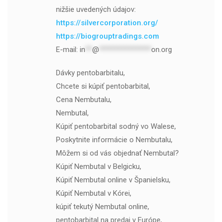
nižšie uvedených údajov:
https://silvercorporation.org/
https://biogrouptradings.com
E-mail:
in
**
@
***************
on.org
Dávky pentobarbitalu,
Chcete si kúpiť pentobarbital,
Cena Nembutalu,
Nembutal,
Kúpiť pentobarbital sodný vo Walese,
Poskytnite informácie o Nembutalu,
Môžem si od vás objednať Nembutal?
Kúpiť Nembutal v Belgicku,
Kúpiť Nembutal online v Španielsku,
Kúpiť Nembutal v Kórei,
kúpiť tekutý Nembutal online,
pentobarbital na predaj v Európe,