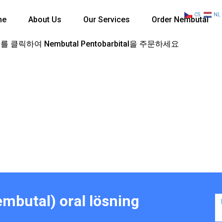
CS
NL
me
About Us
Our Services
Order Nembutal
 클릭하여 Nembutal Pentobarbital을 주문하세요
mbutal) oral lösning