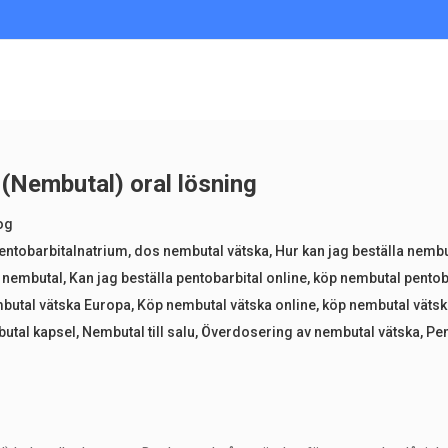
 (Nembutal) oral lösning
og
pentobarbitalnatrium
,
dos nembutal vätska
,
Hur kan jag beställa nembu
a nembutal
,
Kan jag beställa pentobarbital online
,
köp nembutal pentob
butal vätska Europa
,
Köp nembutal vätska online
,
köp nembutal vätsk
utal kapsel
,
Nembutal till salu
,
Överdosering av nembutal vätska
,
Pen