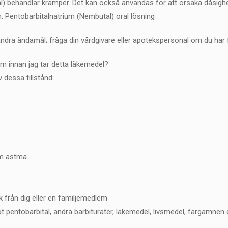
 behandlar kramper. Det kan också användas för att orsaka dåsighet
n. Pentobarbitalnatrium (Nembutal) oral lösning
ndra ändamål; fråga din vårdgivare eller apotekspersonal om du har 
am innan jag tar detta läkemedel?
dessa tillstånd:
om astma
k från dig eller en familjemedlem
mot pentobarbital, andra barbiturater, läkemedel, livsmedel, färgämnen