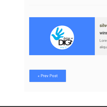
sil
win
Lore
aliq
« Prev Post