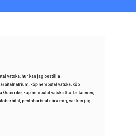
tal vätska
,
hur kan jag beställa
arbitalnatrium
,
köp nembutal vätska
,
köp
a Österrike
,
köp nembutal vätska Storbritannien
,
tobarbital
,
pentobarbital nära mig
,
var kan jag