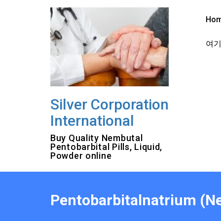
Skip
to
Ho
content
여기를
Silver Corporation
International
Buy Quality Nembutal
Pentobarbital Pills, Liquid,
Powder online
Pentobarbitalnatrium (Ne