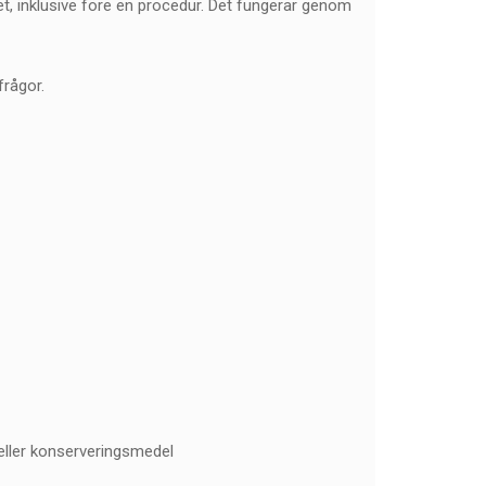
, inklusive före en procedur. Det fungerar genom
frågor.
 eller konserveringsmedel