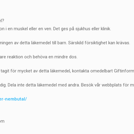
el?
on i en muskel eller en ven. Det ges på sjukhus eller klinik.
gen av detta läkemedel till barn. Särskild försiktighet kan krävas.
kare reaktion och behöva en mindre dos.
 tagit för mycket av detta läkemedel, kontakta omedelbart Giftinfor
dig. Dela inte detta läkemedel med andra. Besök vår webbplats för m
der-nembutal/
om