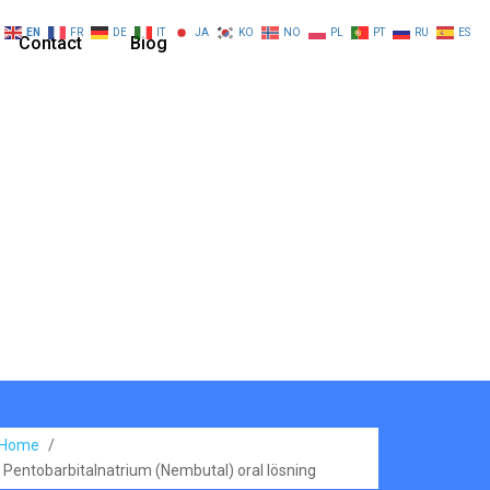
EN
FR
DE
IT
JA
KO
NO
PL
PT
RU
ES
Contact
Blog
Home
/
Pentobarbitalnatrium (Nembutal) oral lösning