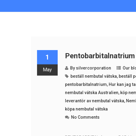
Pentobarbitalnatrium
1
By
silvercorporation
Our bl
May
beställ nembutal vätska
,
beställ 
pentobarbitalnatrium
,
Hur kan jag t
nembutal vätska Australien
,
köp nem
leverantör av nembutal vätska
,
Nemb
köpa nembutal vätska
No Comments