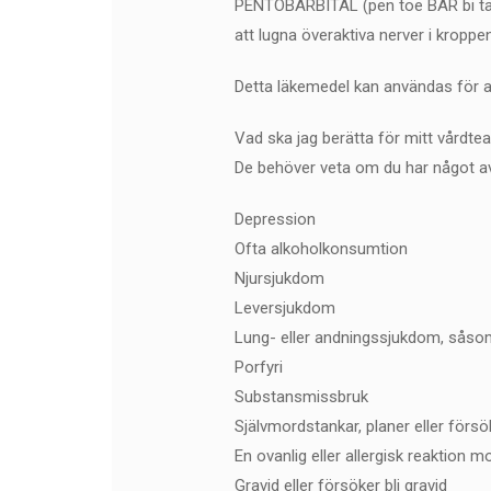
PENTOBARBITAL (pen toe BAR bi tal)
att lugna överaktiva nerver i kroppe
Detta läkemedel kan användas för a
Vad ska jag berätta för mitt vårdte
De behöver veta om du har något av 
Depression
Ofta alkoholkonsumtion
Njursjukdom
Leversjukdom
Lung- eller andningssjukdom, sås
Porfyri
Substansmissbruk
Självmordstankar, planer eller försö
En ovanlig eller allergisk reaktion 
Gravid eller försöker bli gravid