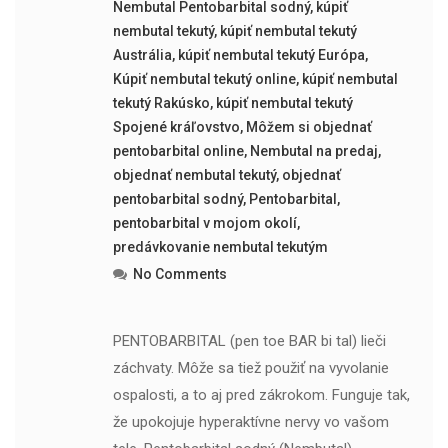
Nembutal Pentobarbital sodný
,
kúpiť
nembutal tekutý
,
kúpiť nembutal tekutý
Austrália
,
kúpiť nembutal tekutý Európa
,
Kúpiť nembutal tekutý online
,
kúpiť nembutal
tekutý Rakúsko
,
kúpiť nembutal tekutý
Spojené kráľovstvo
,
Môžem si objednať
pentobarbital online
,
Nembutal na predaj
,
objednať nembutal tekutý
,
objednať
pentobarbital sodný
,
Pentobarbital
,
pentobarbital v mojom okolí
,
predávkovanie nembutal tekutým
No Comments
PENTOBARBITAL (pen toe BAR bi tal) lieči
záchvaty. Môže sa tiež použiť na vyvolanie
ospalosti, a to aj pred zákrokom. Funguje tak,
že upokojuje hyperaktívne nervy vo vašom