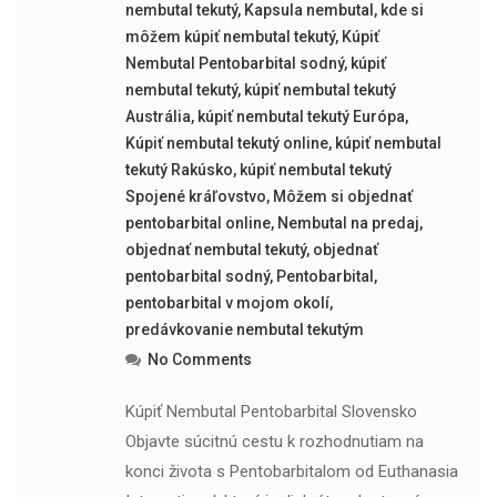
nembutal tekutý
,
Kapsula nembutal
,
kde si
môžem kúpiť nembutal tekutý
,
Kúpiť
Nembutal Pentobarbital sodný
,
kúpiť
nembutal tekutý
,
kúpiť nembutal tekutý
Austrália
,
kúpiť nembutal tekutý Európa
,
Kúpiť nembutal tekutý online
,
kúpiť nembutal
tekutý Rakúsko
,
kúpiť nembutal tekutý
Spojené kráľovstvo
,
Môžem si objednať
pentobarbital online
,
Nembutal na predaj
,
objednať nembutal tekutý
,
objednať
pentobarbital sodný
,
Pentobarbital
,
pentobarbital v mojom okolí
,
predávkovanie nembutal tekutým
No Comments
Kúpiť Nembutal Pentobarbital Slovensko
Objavte súcitnú cestu k rozhodnutiam na
konci života s Pentobarbitalom od Euthanasia