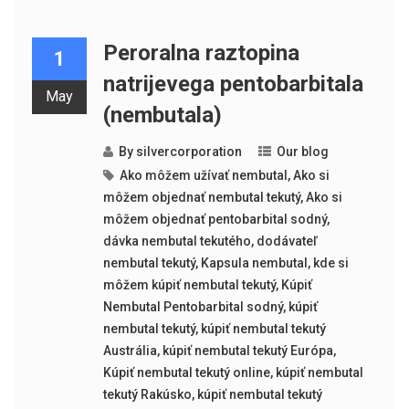
Peroralna raztopina
1
natrijevega pentobarbitala
May
(nembutala)
By
silvercorporation
Our blog
Ako môžem užívať nembutal
,
Ako si
môžem objednať nembutal tekutý
,
Ako si
môžem objednať pentobarbital sodný
,
dávka nembutal tekutého
,
dodávateľ
nembutal tekutý
,
Kapsula nembutal
,
kde si
môžem kúpiť nembutal tekutý
,
Kúpiť
Nembutal Pentobarbital sodný
,
kúpiť
nembutal tekutý
,
kúpiť nembutal tekutý
Austrália
,
kúpiť nembutal tekutý Európa
,
Kúpiť nembutal tekutý online
,
kúpiť nembutal
tekutý Rakúsko
,
kúpiť nembutal tekutý