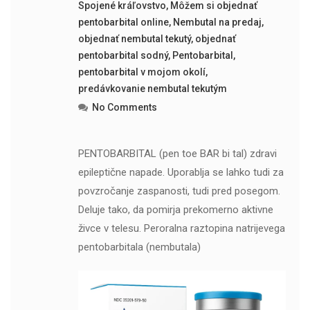
Spojené kráľovstvo
,
Môžem si objednať
pentobarbital online
,
Nembutal na predaj
,
objednať nembutal tekutý
,
objednať
pentobarbital sodný
,
Pentobarbital
,
pentobarbital v mojom okolí
,
predávkovanie nembutal tekutým
No Comments
PENTOBARBITAL (pen toe BAR bi tal) zdravi
epileptične napade. Uporablja se lahko tudi za
povzročanje zaspanosti, tudi pred posegom.
Deluje tako, da pomirja prekomerno aktivne
živce v telesu. Peroralna raztopina natrijevega
pentobarbitala (nembutala)