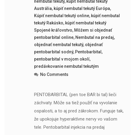
nembutal tekutý
,
kúpiť nembutal tekutý
Austrália
,
kúpiť nembutal tekutý Európa
,
Kúpiť nembutal tekutý online
,
kúpiť nembutal
tekutý Rakúsko
,
kúpiť nembutal tekutý
Spojené kráľovstvo
,
Môžem si objednať
pentobarbital online
,
Nembutal na predaj
,
objednať nembutal tekutý
,
objednať
pentobarbital sodný
,
Pentobarbital
,
pentobarbital v mojom okolí
,
predávkovanie nembutal tekutým
No Comments
PENTOBARBITAL (pen toe BAR bi tal) lieči
záchvaty. Môže sa tiež použiť na vyvolanie
ospalosti, a to aj pred zákrokom. Funguje tak,
že upokojuje hyperaktívne nervy vo vašom
tele. Pentobarbital injekcia na predaj