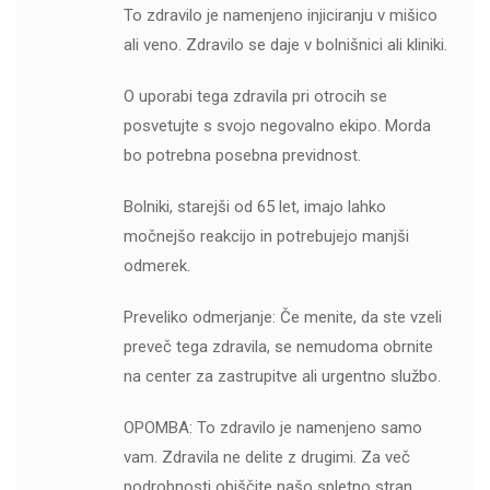
To zdravilo je namenjeno injiciranju v mišico
ali veno. Zdravilo se daje v bolnišnici ali kliniki.
O uporabi tega zdravila pri otrocih se
posvetujte s svojo negovalno ekipo. Morda
bo potrebna posebna previdnost.
Bolniki, starejši od 65 let, imajo lahko
močnejšo reakcijo in potrebujejo manjši
odmerek.
Preveliko odmerjanje: Če menite, da ste vzeli
preveč tega zdravila, se nemudoma obrnite
na center za zastrupitve ali urgentno službo.
OPOMBA: To zdravilo je namenjeno samo
vam. Zdravila ne delite z drugimi. Za več
podrobnosti obiščite našo spletno stran.