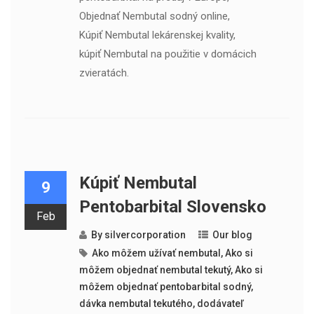
Objednať Nembutal sodný online,
Kúpiť Nembutal lekárenskej kvality,
kúpiť Nembutal na použitie v domácich
zvieratách.
Kúpiť Nembutal
9
Pentobarbital Slovensko
Feb
By
silvercorporation
Our blog
Ako môžem užívať nembutal
,
Ako si
môžem objednať nembutal tekutý
,
Ako si
môžem objednať pentobarbital sodný
,
dávka nembutal tekutého
,
dodávateľ