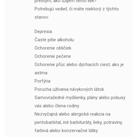
predtým, ako užijem tento liek?
Potrebujú vedieť, či máte niektorý z týchto
stavov:
Depresia
Časté pitie alkoholu
Ochorenie obličiek
Ochorenie pečene
Ochorenie pľúc alebo dýchacích ciest, ako je
astma
Porfýria
Porucha užívania návykových látok
Samovražedné myšlienky, plány alebo pokusy
vás alebo člena rodiny
Nezvyčajná alebo alergická reakcia na
pentobarbital, iné barbituráty, lieky, potraviny,
farbivá alebo konzervačné látky