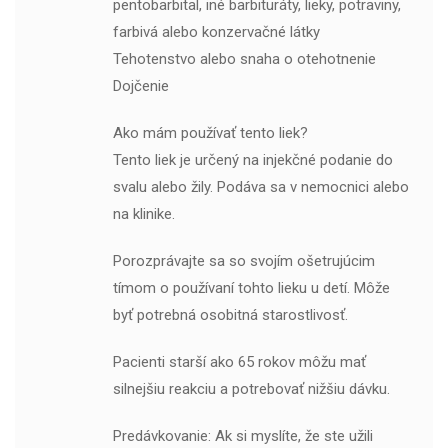
pentobarbital, iné barbituráty, lieky, potraviny,
farbivá alebo konzervačné látky
Tehotenstvo alebo snaha o otehotnenie
Dojčenie
Ako mám používať tento liek?
Tento liek je určený na injekčné podanie do
svalu alebo žily. Podáva sa v nemocnici alebo
na klinike.
Porozprávajte sa so svojím ošetrujúcim
tímom o používaní tohto lieku u detí. Môže
byť potrebná osobitná starostlivosť.
Pacienti starší ako 65 rokov môžu mať
silnejšiu reakciu a potrebovať nižšiu dávku.
Predávkovanie: Ak si myslíte, že ste užili