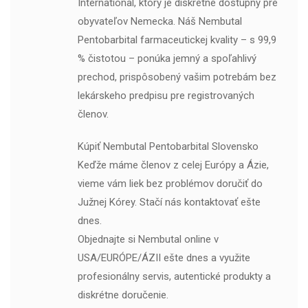
International, ktorý je diskrétne dostupný pre
obyvateľov Nemecka. Náš Nembutal
Pentobarbital farmaceutickej kvality – s 99,9
% čistotou – ponúka jemný a spoľahlivý
prechod, prispôsobený vašim potrebám bez
lekárskeho predpisu pre registrovaných
členov.
Kúpiť Nembutal Pentobarbital Slovensko
Keďže máme členov z celej Európy a Ázie,
vieme vám liek bez problémov doručiť do
Južnej Kórey. Stačí nás kontaktovať ešte
dnes.
Objednajte si Nembutal online v
USA/EURÓPE/ÁZII ešte dnes a využite
profesionálny servis, autentické produkty a
diskrétne doručenie.