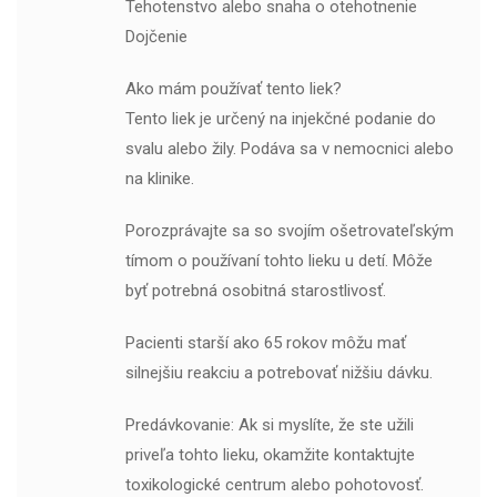
Tehotenstvo alebo snaha o otehotnenie
Dojčenie
Ako mám používať tento liek?
Tento liek je určený na injekčné podanie do
svalu alebo žily. Podáva sa v nemocnici alebo
na klinike.
Porozprávajte sa so svojím ošetrovateľským
tímom o používaní tohto lieku u detí. Môže
byť potrebná osobitná starostlivosť.
Pacienti starší ako 65 rokov môžu mať
silnejšiu reakciu a potrebovať nižšiu dávku.
Predávkovanie: Ak si myslíte, že ste užili
priveľa tohto lieku, okamžite kontaktujte
toxikologické centrum alebo pohotovosť.