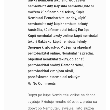
dávka nembutal tekutého
,
dodávateľ
nembutal tekutý
,
Kapsula nembutal
,
kde si
môžem kúpiť nembutal tekutý
,
Kúpiť
Nembutal Pentobarbital sodný
,
kúpiť
nembutal tekutý
,
kúpiť nembutal tekutý
Austrália
,
kúpiť nembutal tekutý Európa
,
Kúpiť nembutal tekutý online
,
kúpiť nembutal
tekutý Rakúsko
,
kúpiť nembutal tekutý
Spojené kráľovstvo
,
Môžem si objednať
pentobarbital online
,
Nembutal na predaj
,
objednať nembutal tekutý
,
objednať
pentobarbital sodný
,
Pentobarbital
,
pentobarbital v mojom okolí
,
predávkovanie nembutal tekutým
No Comments
Dopyt po kúpe Nembutalu online sa denne
zvyšuje. Existuje mnoho dôvodov, prečo sa
dopyt po Nembutalu zvyšuje. Táto služba