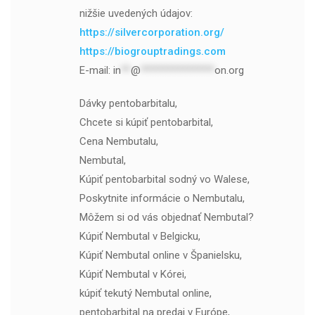
nižšie uvedených údajov:
https://silvercorporation.org/
https://biogrouptradings.com
E-mail:
in
**
@
***************
on.org
Dávky pentobarbitalu,
Chcete si kúpiť pentobarbital,
Cena Nembutalu,
Nembutal,
Kúpiť pentobarbital sodný vo Walese,
Poskytnite informácie o Nembutalu,
Môžem si od vás objednať Nembutal?
Kúpiť Nembutal v Belgicku,
Kúpiť Nembutal online v Španielsku,
Kúpiť Nembutal v Kórei,
kúpiť tekutý Nembutal online,
pentobarbital na predaj v Európe,