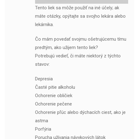
Tento liek sa môže použiť na iné účely; ak
máte otázky, opýtajte sa svojho lekára alebo
lekárnika.
Čo mám povedať svojmu ošetrujúcemu tímu
predtým, ako užijem tento liek?
Potrebujú vedieť, či máte niektorý z týchto
stavov:
Depresia
Časté pitie alkoholu
Ochorenie obličiek
Ochorenie pečene
Ochorenie pľúc alebo dýchacích ciest, ako je
astma
Porfýria
Porucha užívania návykových látok