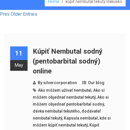
Home
/
kúpiť nembutal tekutý Rakúsko
Prev Older Entries
Kúpiť Nembutal sodný
11
(pentobarbital sodný)
May
online
By
silvercorporation
Our blog
Ako môžem užívať nembutal
,
Ako si
môžem objednať nembutal tekutý
,
Ako si
môžem objednať pentobarbital sodný
,
dávka nembutal tekutého
,
dodávateľ
nembutal tekutý
,
Kapsula nembutal
,
kde si
môžem kúpiť nembutal tekutý
,
Kúpiť