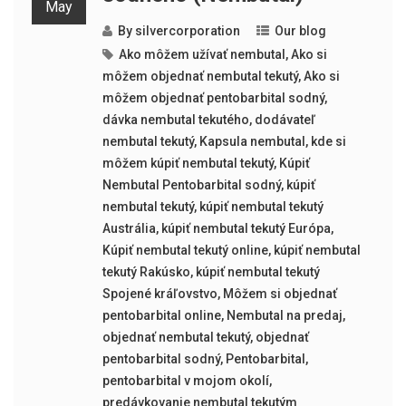
May
By
silvercorporation
Our blog
Ako môžem užívať nembutal
,
Ako si
môžem objednať nembutal tekutý
,
Ako si
môžem objednať pentobarbital sodný
,
dávka nembutal tekutého
,
dodávateľ
nembutal tekutý
,
Kapsula nembutal
,
kde si
môžem kúpiť nembutal tekutý
,
Kúpiť
Nembutal Pentobarbital sodný
,
kúpiť
nembutal tekutý
,
kúpiť nembutal tekutý
Austrália
,
kúpiť nembutal tekutý Európa
,
Kúpiť nembutal tekutý online
,
kúpiť nembutal
tekutý Rakúsko
,
kúpiť nembutal tekutý
Spojené kráľovstvo
,
Môžem si objednať
pentobarbital online
,
Nembutal na predaj
,
objednať nembutal tekutý
,
objednať
pentobarbital sodný
,
Pentobarbital
,
pentobarbital v mojom okolí
,
predávkovanie nembutal tekutým