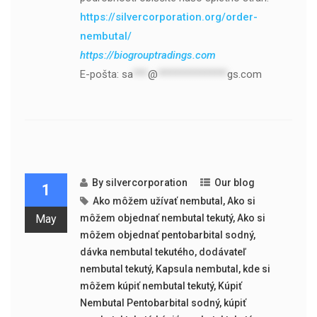
https://silvercorporation.org/order-
nembutal/
https://biogrouptradings.com
E-pošta:
sa
***
@
**************
gs.com
By
silvercorporation
Our blog
1
Ako môžem užívať nembutal
,
Ako si
May
môžem objednať nembutal tekutý
,
Ako si
môžem objednať pentobarbital sodný
,
dávka nembutal tekutého
,
dodávateľ
nembutal tekutý
,
Kapsula nembutal
,
kde si
môžem kúpiť nembutal tekutý
,
Kúpiť
Nembutal Pentobarbital sodný
,
kúpiť