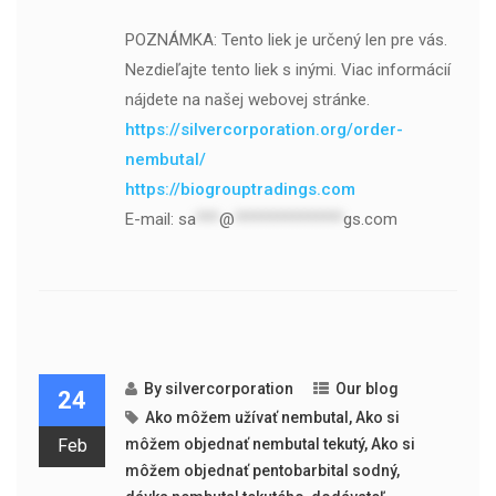
POZNÁMKA: Tento liek je určený len pre vás.
Nezdieľajte tento liek s inými. Viac informácií
nájdete na našej webovej stránke.
https://silvercorporation.org/order-
nembutal/
https://biogrouptradings.com
E-mail:
sa
***
@
**************
gs.com
By
silvercorporation
Our blog
24
Ako môžem užívať nembutal
,
Ako si
Feb
môžem objednať nembutal tekutý
,
Ako si
môžem objednať pentobarbital sodný
,