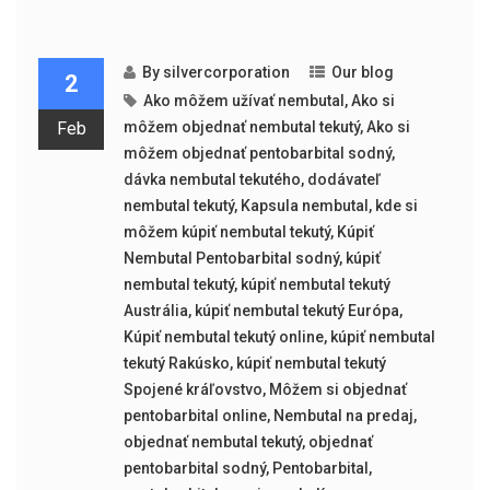
By
silvercorporation
Our blog
2
Ako môžem užívať nembutal
,
Ako si
Feb
môžem objednať nembutal tekutý
,
Ako si
môžem objednať pentobarbital sodný
,
dávka nembutal tekutého
,
dodávateľ
nembutal tekutý
,
Kapsula nembutal
,
kde si
môžem kúpiť nembutal tekutý
,
Kúpiť
Nembutal Pentobarbital sodný
,
kúpiť
nembutal tekutý
,
kúpiť nembutal tekutý
Austrália
,
kúpiť nembutal tekutý Európa
,
Kúpiť nembutal tekutý online
,
kúpiť nembutal
tekutý Rakúsko
,
kúpiť nembutal tekutý
Spojené kráľovstvo
,
Môžem si objednať
pentobarbital online
,
Nembutal na predaj
,
objednať nembutal tekutý
,
objednať
pentobarbital sodný
,
Pentobarbital
,