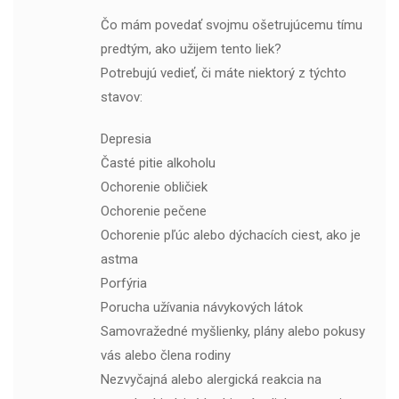
Čo mám povedať svojmu ošetrujúcemu tímu
predtým, ako užijem tento liek?
Potrebujú vedieť, či máte niektorý z týchto
stavov:
Depresia
Časté pitie alkoholu
Ochorenie obličiek
Ochorenie pečene
Ochorenie pľúc alebo dýchacích ciest, ako je
astma
Porfýria
Porucha užívania návykových látok
Samovražedné myšlienky, plány alebo pokusy
vás alebo člena rodiny
Nezvyčajná alebo alergická reakcia na