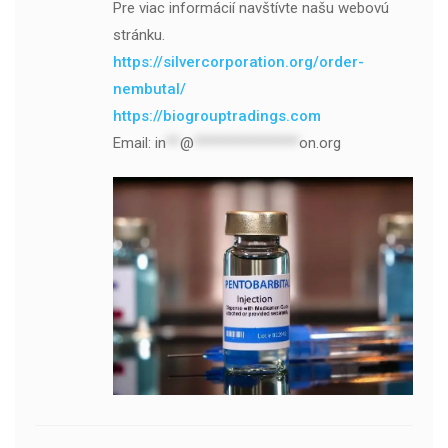
Pre viac informácií navštívte našu webovú
stránku.
https://silvercorporation.org/order-
nembutal/
https://biogrouptradings.com
Email:
in
**
@
***************
on.org