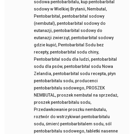
sodowa pentobarbitalu
,
kup pentobarbital
sodowy w Wielkiej Brytanii
,
Nembutal
,
Pentobarbital
,
pentobarbital sodowy
(nembutal)
,
pentobarbital sodowy do
eutanazji
,
pentobarbital sodowy do
eutanazji zwierząt
,
pentobarbital sodowy
gdzie kupić
,
Pentobarbital Sodu bez
recepty
,
pentobarbital sodu chiny
,
Pentobarbital sodu dla ludzi
,
pentobarbital
sodu dla psów
,
pentobarbital sodu Nowa
Zelandia
,
pentobarbital sodu recepta
,
płyn
pentobarbitalu sodu
,
producenci
pentobarbitalu sodowego
,
PROSZEK
NEMBUTAL
,
proszek nembutal na sprzedaż
,
proszek pentobarbitalu sodu
,
Przedawkowanie proszku nembutalu
,
roztwór do wstrzykiwań pentobarbitalu
sodu
,
śmierć pentobarbitalem sodu
,
sól
pentobarbitalu sodowego
,
tabletki nasenne