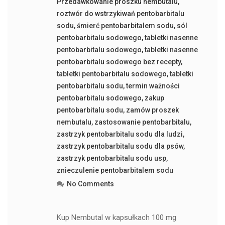
Przedawkowanie proszku nembutalu
,
roztwór do wstrzykiwań pentobarbitalu
sodu
,
śmierć pentobarbitalem sodu
,
sól
pentobarbitalu sodowego
,
tabletki nasenne
pentobarbitalu sodowego
,
tabletki nasenne
pentobarbitalu sodowego bez recepty
,
tabletki pentobarbitalu sodowego
,
tabletki
pentobarbitalu sodu
,
termin ważności
pentobarbitalu sodowego
,
zakup
pentobarbitalu sodu
,
zamów proszek
nembutalu
,
zastosowanie pentobarbitalu
,
zastrzyk pentobarbitalu sodu dla ludzi
,
zastrzyk pentobarbitalu sodu dla psów
,
zastrzyk pentobarbitalu sodu usp
,
znieczulenie pentobarbitalem sodu
No Comments
Kup Nembutal w kapsułkach 100 mg