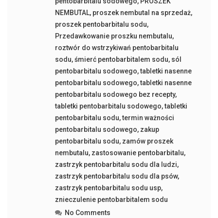
pentobarbitalu sodowego
,
PROSZEK
NEMBUTAL
,
proszek nembutal na sprzedaż
,
proszek pentobarbitalu sodu
,
Przedawkowanie proszku nembutalu
,
roztwór do wstrzykiwań pentobarbitalu
sodu
,
śmierć pentobarbitalem sodu
,
sól
pentobarbitalu sodowego
,
tabletki nasenne
pentobarbitalu sodowego
,
tabletki nasenne
pentobarbitalu sodowego bez recepty
,
tabletki pentobarbitalu sodowego
,
tabletki
pentobarbitalu sodu
,
termin ważności
pentobarbitalu sodowego
,
zakup
pentobarbitalu sodu
,
zamów proszek
nembutalu
,
zastosowanie pentobarbitalu
,
zastrzyk pentobarbitalu sodu dla ludzi
,
zastrzyk pentobarbitalu sodu dla psów
,
zastrzyk pentobarbitalu sodu usp
,
znieczulenie pentobarbitalem sodu
No Comments