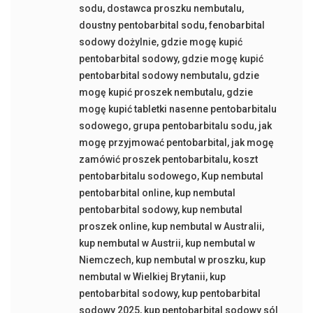
sodu
,
dostawca proszku nembutalu
,
doustny pentobarbital sodu
,
fenobarbital
sodowy dożylnie
,
gdzie mogę kupić
pentobarbital sodowy
,
gdzie mogę kupić
pentobarbital sodowy nembutalu
,
gdzie
mogę kupić proszek nembutalu
,
gdzie
mogę kupić tabletki nasenne pentobarbitalu
sodowego
,
grupa pentobarbitalu sodu
,
jak
mogę przyjmować pentobarbital
,
jak mogę
zamówić proszek pentobarbitalu
,
koszt
pentobarbitalu sodowego
,
Kup nembutal
pentobarbital online
,
kup nembutal
pentobarbital sodowy
,
kup nembutal
proszek online
,
kup nembutal w Australii
,
kup nembutal w Austrii
,
kup nembutal w
Niemczech
,
kup nembutal w proszku
,
kup
nembutal w Wielkiej Brytanii
,
kup
pentobarbital sodowy
,
kup pentobarbital
sodowy 2025
,
kup pentobarbital sodowy sól