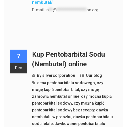
nembutal/
E-mail:
in
**
@
***************
on.org
Kup Pentobarbital Sodu
7
(Nembutal) online
Dec
By
silvercorporation
Our blog
cena pentobarbitalu sodowego
,
czy
mogę kupić pentobarbital
,
czy mogę
zamówić nembutal online
,
czy można kupić
pentobarbital sodowy
,
czy można kupić
pentobarbital sodowy bez recepty
,
dawka
nembutalu w proszku
,
dawka pentobarbitalu
sodu letale
,
dawkowanie pentobarbitalu