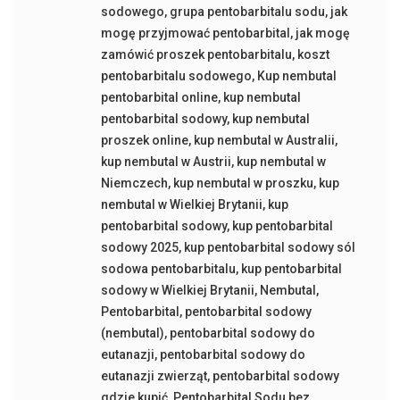
sodowego
,
grupa pentobarbitalu sodu
,
jak
mogę przyjmować pentobarbital
,
jak mogę
zamówić proszek pentobarbitalu
,
koszt
pentobarbitalu sodowego
,
Kup nembutal
pentobarbital online
,
kup nembutal
pentobarbital sodowy
,
kup nembutal
proszek online
,
kup nembutal w Australii
,
kup nembutal w Austrii
,
kup nembutal w
Niemczech
,
kup nembutal w proszku
,
kup
nembutal w Wielkiej Brytanii
,
kup
pentobarbital sodowy
,
kup pentobarbital
sodowy 2025
,
kup pentobarbital sodowy sól
sodowa pentobarbitalu
,
kup pentobarbital
sodowy w Wielkiej Brytanii
,
Nembutal
,
Pentobarbital
,
pentobarbital sodowy
(nembutal)
,
pentobarbital sodowy do
eutanazji
,
pentobarbital sodowy do
eutanazji zwierząt
,
pentobarbital sodowy
gdzie kupić
,
Pentobarbital Sodu bez