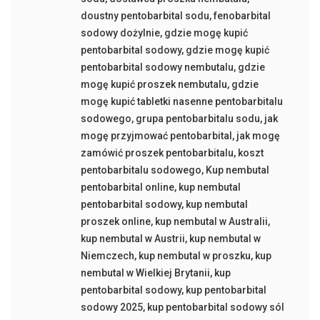
doustny pentobarbital sodu
,
fenobarbital
sodowy dożylnie
,
gdzie mogę kupić
pentobarbital sodowy
,
gdzie mogę kupić
pentobarbital sodowy nembutalu
,
gdzie
mogę kupić proszek nembutalu
,
gdzie
mogę kupić tabletki nasenne pentobarbitalu
sodowego
,
grupa pentobarbitalu sodu
,
jak
mogę przyjmować pentobarbital
,
jak mogę
zamówić proszek pentobarbitalu
,
koszt
pentobarbitalu sodowego
,
Kup nembutal
pentobarbital online
,
kup nembutal
pentobarbital sodowy
,
kup nembutal
proszek online
,
kup nembutal w Australii
,
kup nembutal w Austrii
,
kup nembutal w
Niemczech
,
kup nembutal w proszku
,
kup
nembutal w Wielkiej Brytanii
,
kup
pentobarbital sodowy
,
kup pentobarbital
sodowy 2025
,
kup pentobarbital sodowy sól