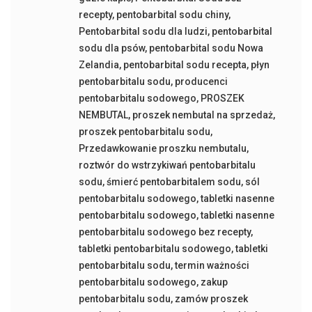
recepty
,
pentobarbital sodu chiny
,
Pentobarbital sodu dla ludzi
,
pentobarbital
sodu dla psów
,
pentobarbital sodu Nowa
Zelandia
,
pentobarbital sodu recepta
,
płyn
pentobarbitalu sodu
,
producenci
pentobarbitalu sodowego
,
PROSZEK
NEMBUTAL
,
proszek nembutal na sprzedaż
,
proszek pentobarbitalu sodu
,
Przedawkowanie proszku nembutalu
,
roztwór do wstrzykiwań pentobarbitalu
sodu
,
śmierć pentobarbitalem sodu
,
sól
pentobarbitalu sodowego
,
tabletki nasenne
pentobarbitalu sodowego
,
tabletki nasenne
pentobarbitalu sodowego bez recepty
,
tabletki pentobarbitalu sodowego
,
tabletki
pentobarbitalu sodu
,
termin ważności
pentobarbitalu sodowego
,
zakup
pentobarbitalu sodu
,
zamów proszek