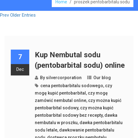
Home
/
proszek pentobarbitalu sodu
Prev Older Entries
Kup Nembutal sodu
7
(pentobarbital sodu) online
Dec
By
silvercorporation
Our blog
cena pentobarbitalu sodowego
,
czy
mogę kupić pentobarbital
,
czy mogę
zamówić nembutal online
,
czy można kupić
pentobarbital sodowy
,
czy można kupić
pentobarbital sodowy bez recepty
,
dawka
nembutalu w proszku
,
dawka pentobarbitalu
sodu letale
,
dawkowanie pentobarbitalu
sodu
,
dostawca proszku nembutalu
,