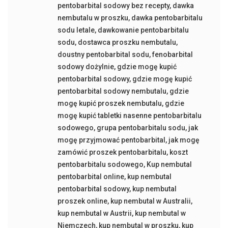
pentobarbital sodowy bez recepty
,
dawka
nembutalu w proszku
,
dawka pentobarbitalu
sodu letale
,
dawkowanie pentobarbitalu
sodu
,
dostawca proszku nembutalu
,
doustny pentobarbital sodu
,
fenobarbital
sodowy dożylnie
,
gdzie mogę kupić
pentobarbital sodowy
,
gdzie mogę kupić
pentobarbital sodowy nembutalu
,
gdzie
mogę kupić proszek nembutalu
,
gdzie
mogę kupić tabletki nasenne pentobarbitalu
sodowego
,
grupa pentobarbitalu sodu
,
jak
mogę przyjmować pentobarbital
,
jak mogę
zamówić proszek pentobarbitalu
,
koszt
pentobarbitalu sodowego
,
Kup nembutal
pentobarbital online
,
kup nembutal
pentobarbital sodowy
,
kup nembutal
proszek online
,
kup nembutal w Australii
,
kup nembutal w Austrii
,
kup nembutal w
Niemczech
,
kup nembutal w proszku
,
kup