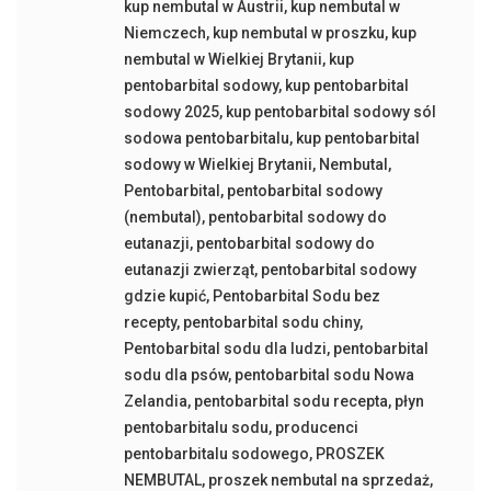
kup nembutal w Austrii
,
kup nembutal w
Niemczech
,
kup nembutal w proszku
,
kup
nembutal w Wielkiej Brytanii
,
kup
pentobarbital sodowy
,
kup pentobarbital
sodowy 2025
,
kup pentobarbital sodowy sól
sodowa pentobarbitalu
,
kup pentobarbital
sodowy w Wielkiej Brytanii
,
Nembutal
,
Pentobarbital
,
pentobarbital sodowy
(nembutal)
,
pentobarbital sodowy do
eutanazji
,
pentobarbital sodowy do
eutanazji zwierząt
,
pentobarbital sodowy
gdzie kupić
,
Pentobarbital Sodu bez
recepty
,
pentobarbital sodu chiny
,
Pentobarbital sodu dla ludzi
,
pentobarbital
sodu dla psów
,
pentobarbital sodu Nowa
Zelandia
,
pentobarbital sodu recepta
,
płyn
pentobarbitalu sodu
,
producenci
pentobarbitalu sodowego
,
PROSZEK
NEMBUTAL
,
proszek nembutal na sprzedaż
,