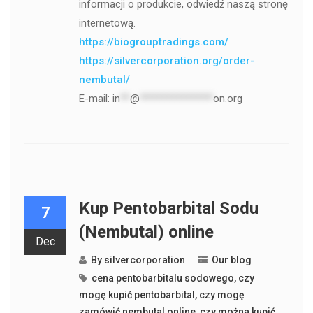
informacji o produkcie, odwiedź naszą stronę
internetową.
https://biogrouptradings.com/
https://silvercorporation.org/order-
nembutal/
E-mail:
in
**
@
***************
on.org
Kup Pentobarbital Sodu
7
(Nembutal) online
Dec
By
silvercorporation
Our blog
cena pentobarbitalu sodowego
,
czy
mogę kupić pentobarbital
,
czy mogę
zamówić nembutal online
,
czy można kupić