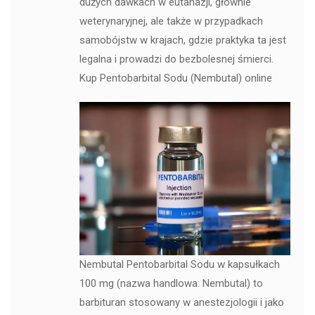
dużych dawkach w eutanazji, głównie
weterynaryjnej, ale także w przypadkach
samobójstw w krajach, gdzie praktyka ta jest
legalna i prowadzi do bezbolesnej śmierci.
Kup Pentobarbital Sodu (Nembutal) online
Nembutal Pentobarbital Sodu w kapsułkach
100 mg (nazwa handlowa: Nembutal) to
barbituran stosowany w anestezjologii i jako