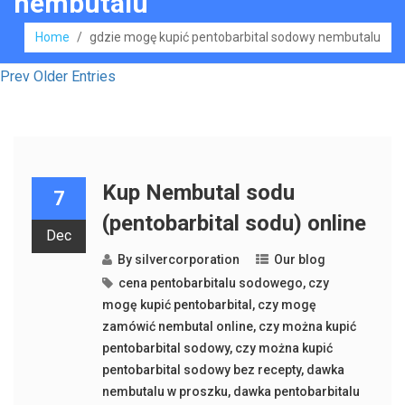
nembutalu
Home
/
gdzie mogę kupić pentobarbital sodowy nembutalu
Prev Older Entries
Kup Nembutal sodu
7
(pentobarbital sodu) online
Dec
By
silvercorporation
Our blog
cena pentobarbitalu sodowego
,
czy
mogę kupić pentobarbital
,
czy mogę
zamówić nembutal online
,
czy można kupić
pentobarbital sodowy
,
czy można kupić
pentobarbital sodowy bez recepty
,
dawka
nembutalu w proszku
,
dawka pentobarbitalu