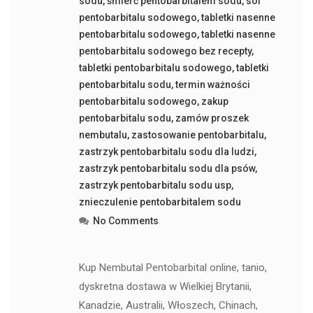
sodu
,
śmierć pentobarbitalem sodu
,
sól
pentobarbitalu sodowego
,
tabletki nasenne
pentobarbitalu sodowego
,
tabletki nasenne
pentobarbitalu sodowego bez recepty
,
tabletki pentobarbitalu sodowego
,
tabletki
pentobarbitalu sodu
,
termin ważności
pentobarbitalu sodowego
,
zakup
pentobarbitalu sodu
,
zamów proszek
nembutalu
,
zastosowanie pentobarbitalu
,
zastrzyk pentobarbitalu sodu dla ludzi
,
zastrzyk pentobarbitalu sodu dla psów
,
zastrzyk pentobarbitalu sodu usp
,
znieczulenie pentobarbitalem sodu
No Comments
Kup Nembutal Pentobarbital online, tanio,
dyskretna dostawa w Wielkiej Brytanii,
Kanadzie, Australii, Włoszech, Chinach,