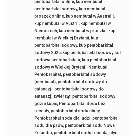
pentobarbital online
,
kup nembutal
pentobarbital sodowy
,
kup nembutal
proszek online
,
kup nembutal w Australii
,
kup nembutal w Austrii
,
kup nembutal w
Niemczech
,
kup nembutal w proszku
,
kup
nembutal w Wielkiej Brytanii
,
kup
pentobarbital sodowy
,
kup pentobarbital
sodowy 2025
,
kup pentobarbital sodowy sól
sodowa pentobarbitalu
,
kup pentobarbital
sodowy w Wielkiej Brytanii
,
Nembutal
,
Pentobarbital
,
pentobarbital sodowy
(nembutal)
,
pentobarbital sodowy do
eutanazji
,
pentobarbital sodowy do
eutanazji zwierząt
,
pentobarbital sodowy
gdzie kupić
,
Pentobarbital Sodu bez
recepty
,
pentobarbital sodu chiny
,
Pentobarbital sodu dla ludzi
,
pentobarbital
sodu dla psów
,
pentobarbital sodu Nowa
Zelandia
,
pentobarbital sodu recepta
,
płyn