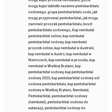
mogę kupić proszek nembutalu
,
gdzie
mogę kupić tabletki nasenne pentobarbitalu
sodowego
,
grupa pentobarbitalu sodu
,
jak
mogę przyjmować pentobarbital
,
jak mogę
zamówić proszek pentobarbitalu
,
koszt
pentobarbitalu sodowego
,
Kup nembutal
pentobarbital online
,
kup nembutal
pentobarbital sodowy
,
kup nembutal
proszek online
,
kup nembutal w Australii
,
kup nembutal w Austrii
,
kup nembutal w
Niemczech
,
kup nembutal w proszku
,
kup
nembutal w Wielkiej Brytanii
,
kup
pentobarbital sodowy
,
kup pentobarbital
sodowy 2025
,
kup pentobarbital sodowy sól
sodowa pentobarbitalu
,
kup pentobarbital
sodowy w Wielkiej Brytanii
,
Nembutal
,
Pentobarbital
,
pentobarbital sodowy
(nembutal)
,
pentobarbital sodowy do
eutanazji
,
pentobarbital sodowy do