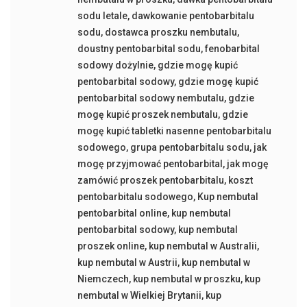
sodu letale
,
dawkowanie pentobarbitalu
sodu
,
dostawca proszku nembutalu
,
doustny pentobarbital sodu
,
fenobarbital
sodowy dożylnie
,
gdzie mogę kupić
pentobarbital sodowy
,
gdzie mogę kupić
pentobarbital sodowy nembutalu
,
gdzie
mogę kupić proszek nembutalu
,
gdzie
mogę kupić tabletki nasenne pentobarbitalu
sodowego
,
grupa pentobarbitalu sodu
,
jak
mogę przyjmować pentobarbital
,
jak mogę
zamówić proszek pentobarbitalu
,
koszt
pentobarbitalu sodowego
,
Kup nembutal
pentobarbital online
,
kup nembutal
pentobarbital sodowy
,
kup nembutal
proszek online
,
kup nembutal w Australii
,
kup nembutal w Austrii
,
kup nembutal w
Niemczech
,
kup nembutal w proszku
,
kup
nembutal w Wielkiej Brytanii
,
kup