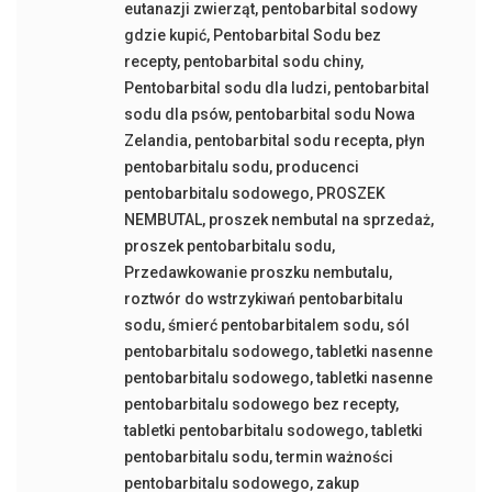
eutanazji zwierząt
,
pentobarbital sodowy
gdzie kupić
,
Pentobarbital Sodu bez
recepty
,
pentobarbital sodu chiny
,
Pentobarbital sodu dla ludzi
,
pentobarbital
sodu dla psów
,
pentobarbital sodu Nowa
Zelandia
,
pentobarbital sodu recepta
,
płyn
pentobarbitalu sodu
,
producenci
pentobarbitalu sodowego
,
PROSZEK
NEMBUTAL
,
proszek nembutal na sprzedaż
,
proszek pentobarbitalu sodu
,
Przedawkowanie proszku nembutalu
,
roztwór do wstrzykiwań pentobarbitalu
sodu
,
śmierć pentobarbitalem sodu
,
sól
pentobarbitalu sodowego
,
tabletki nasenne
pentobarbitalu sodowego
,
tabletki nasenne
pentobarbitalu sodowego bez recepty
,
tabletki pentobarbitalu sodowego
,
tabletki
pentobarbitalu sodu
,
termin ważności
pentobarbitalu sodowego
,
zakup