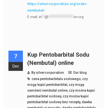
https://silvercorporation.org/order-
nembutal/
E-mail:
in
**
@
***************
on.org
Kup Pentobarbital Sodu
7
(Nembutal) online
Dec
By
silvercorporation
Our blog
cena pentobarbitalu sodowego
,
czy
mogę kupić pentobarbital
,
czy mogę
zamówić nembutal online
,
czy można kupić
pentobarbital sodowy
,
czy można kupić
pentobarbital sodowy bez recepty
,
dawka
nembutalu w proszku
,
dawka pentobarbitalu