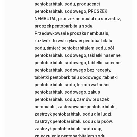
pentobarbitalu sodu
,
producenci
pentobarbitalu sodowego
,
PROSZEK
NEMBUTAL
,
proszek nembutal na sprzedaż
,
proszek pentobarbitalu sodu
,
Przedawkowanie proszku nembutalu
,
roztwór do wstrzykiwań pentobarbitalu
sodu
,
śmierć pentobarbitalem sodu
,
sól
pentobarbitalu sodowego
,
tabletki nasenne
pentobarbitalu sodowego
,
tabletki nasenne
pentobarbitalu sodowego bez recepty
,
tabletki pentobarbitalu sodowego
,
tabletki
pentobarbitalu sodu
,
termin ważności
pentobarbitalu sodowego
,
zakup
pentobarbitalu sodu
,
zamów proszek
nembutalu
,
zastosowanie pentobarbitalu
,
zastrzyk pentobarbitalu sodu dla ludzi
,
zastrzyk pentobarbitalu sodu dla psów
,
zastrzyk pentobarbitalu sodu usp
,
znieczulenie pentobarbitalem sodu