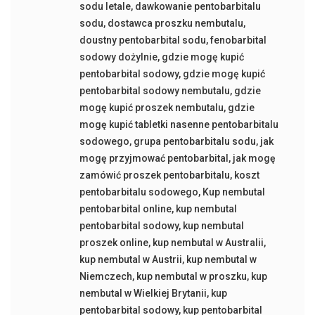
sodu letale
,
dawkowanie pentobarbitalu
sodu
,
dostawca proszku nembutalu
,
doustny pentobarbital sodu
,
fenobarbital
sodowy dożylnie
,
gdzie mogę kupić
pentobarbital sodowy
,
gdzie mogę kupić
pentobarbital sodowy nembutalu
,
gdzie
mogę kupić proszek nembutalu
,
gdzie
mogę kupić tabletki nasenne pentobarbitalu
sodowego
,
grupa pentobarbitalu sodu
,
jak
mogę przyjmować pentobarbital
,
jak mogę
zamówić proszek pentobarbitalu
,
koszt
pentobarbitalu sodowego
,
Kup nembutal
pentobarbital online
,
kup nembutal
pentobarbital sodowy
,
kup nembutal
proszek online
,
kup nembutal w Australii
,
kup nembutal w Austrii
,
kup nembutal w
Niemczech
,
kup nembutal w proszku
,
kup
nembutal w Wielkiej Brytanii
,
kup
pentobarbital sodowy
,
kup pentobarbital