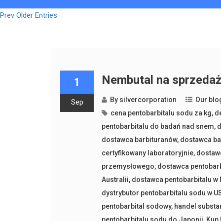
Prev Older Entries
Nembutal na sprzedaż
1
By
silvercorporation
Our blo
Sep
cena pentobarbitalu sodu za kg
,
d
pentobarbitalu do badań nad snem
,
d
dostawca barbituranów
,
dostawca ba
certyfikowany laboratoryjnie
,
dostaw
przemysłowego
,
dostawca pentobarb
Australii
,
dostawca pentobarbitalu w
dystrybutor pentobarbitalu sodu w U
pentobarbital sodowy
,
handel substa
pentobarbitalu sodu do Japonii
,
Kup 