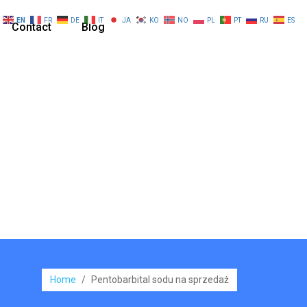
EN
FR
DE
IT
JA
KO
NO
PL
PT
RU
ES
Contact
Blog
Home
/
Pentobarbital sodu na sprzedaż