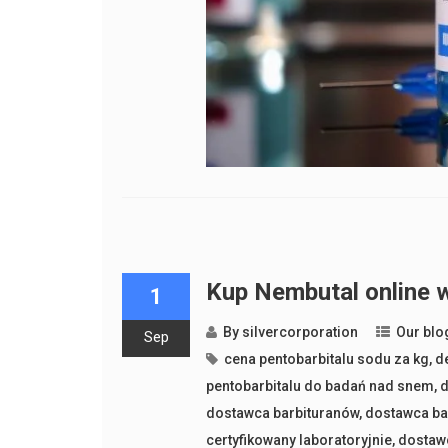
Kup Nembutal online 
1
By
silvercorporation
Our blo
Sep
cena pentobarbitalu sodu za kg
,
d
pentobarbitalu do badań nad snem
,
d
dostawca barbituranów
,
dostawca ba
certyfikowany laboratoryjnie
,
dostaw