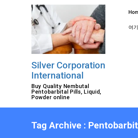
Skip
to
Ho
content
여기를
Silver Corporation
International
Buy Quality Nembutal
Pentobarbital Pills, Liquid,
Powder online
Tag Archive : Pentobarbi