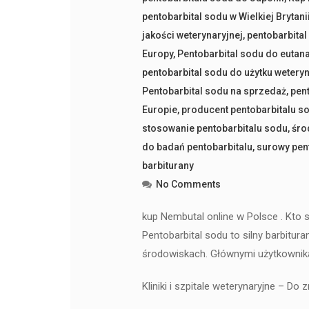
pentobarbital sodu w Wielkiej Brytani
jakości weterynaryjnej
,
pentobarbital
Europy
,
Pentobarbital sodu do eutana
pentobarbital sodu do użytku wetery
Pentobarbital sodu na sprzedaż
,
pen
Europie
,
producent pentobarbitalu s
stosowanie pentobarbitalu sodu
,
śro
do badań pentobarbitalu
,
surowy pen
barbiturany
No Comments
kup Nembutal online w Polsce . Kto 
Pentobarbital sodu to silny barbitu
środowiskach. Głównymi użytkownik
Kliniki i szpitale weterynaryjne – Do z