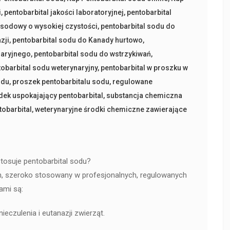
i
,
pentobarbital jakości laboratoryjnej
,
pentobarbital
 sodowy o wysokiej czystości
,
pentobarbital sodu do
zji
,
pentobarbital sodu do Kanady hurtowo
,
naryjnego
,
pentobarbital sodu do wstrzykiwań
,
tobarbital sodu weterynaryjny
,
pentobarbital w proszku w
odu
,
proszek pentobarbitalu sodu
,
regulowane
dek uspokajający pentobarbital
,
substancja chemiczna
tobarbital
,
weterynaryjne środki chemiczne zawierające
stosuje pentobarbital sodu?
ran, szeroko stosowany w profesjonalnych, regulowanych
ami są:
nieczulenia i eutanazji zwierząt.