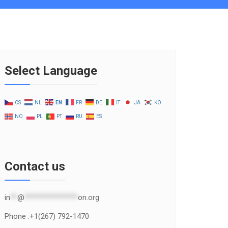
Select Language
CS
NL
EN
FR
DE
IT
JA
KO
NO
PL
PT
RU
ES
Contact us
in
**
@
***************
on.org
Phone .+1(267) 792-1470