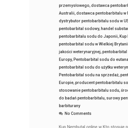
przemysłowego
,
dostawca pentobarb
Australii
,
dostawca pentobarbitalu w
dystrybutor pentobarbitalu sodu w U
pentobarbital sodowy
,
handel substa
pentobarbitalu sodu do Japonii
,
Kup 
pentobarbital sodu w Wielkiej Brytani
jakości weterynaryjnej
,
pentobarbital
Europy
,
Pentobarbital sodu do eutana
pentobarbital sodu do użytku wetery
Pentobarbital sodu na sprzedaż
,
pen
Europie
,
producent pentobarbitalu s
stosowanie pentobarbitalu sodu
,
śro
do badań pentobarbitalu
,
surowy pen
barbiturany
No Comments
Kup Nembutal online w Kto stosuje p