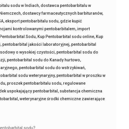
italu sodu w Indiach
,
dostawca pentobarbitalu w
 Niemczech
,
dostawcy farmaceutycznych barbituranów
,
SA
,
eksport pentobarbitalu sodu
,
gdzie kupić
ncjami kontrolowanymi pentobarbitalem
,
import
Pentobarbital Sodu
,
Kup Pentobarbital sodu online
,
Kup
i
,
pentobarbital jakości laboratoryjnej
,
pentobarbital
 sodowy o wysokiej czystości
,
pentobarbital sodu do
zji
,
pentobarbital sodu do Kanady hurtowo
,
naryjnego
,
pentobarbital sodu do wstrzykiwań
,
tobarbital sodu weterynaryjny
,
pentobarbital w proszku w
odu
,
proszek pentobarbitalu sodu
,
regulowane
dek uspokajający pentobarbital
,
substancja chemiczna
tobarbital
,
weterynaryjne środki chemiczne zawierające
entobarbital sodu?