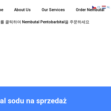
CS
NL
me
About Us
Our Services
Order Nembutal
 클릭하여 Nembutal Pentobarbital을 주문하세요
tal sodu na sprzedaż