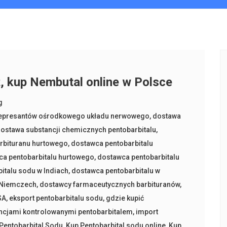
, kup Nembutal online w Polsce
g
epresantów ośrodkowego układu nerwowego
,
dostawa
ostawa substancji chemicznych pentobarbitalu
,
rbituranu hurtowego
,
dostawca pentobarbitalu
ca pentobarbitalu hurtowego
,
dostawca pentobarbitalu
italu sodu w Indiach
,
dostawca pentobarbitalu w
 Niemczech
,
dostawcy farmaceutycznych barbituranów
,
SA
,
eksport pentobarbitalu sodu
,
gdzie kupić
ncjami kontrolowanymi pentobarbitalem
,
import
Pentobarbital Sodu
,
Kup Pentobarbital sodu online
,
Kup