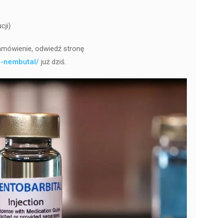
cji)
amówienie, odwiedź stronę
er-nembutal/
już dziś.