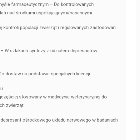
yśle farmaceutycznym – Do kontrolowanych
dań nad środkami uspokajającymi/nasennymi.
j kontroli populacji zwierząt i regulowanych zastosowań
– W szlakach syntezy z udziałem depresantów
Do dostaw na podstawie specjalnych licencji.
du
Najczęściej stosowany w medycynie weterynaryjnej do
ch zwierząt.
y depresant ośrodkowego układu nerwowego w badaniach