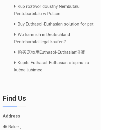
Kup roztwór doustny Nembutalu
Pentobarbitalu w Polsce
Buy Euthasol-Euthasian solution for pet
Wo kann ich in Deutschland
Pentobarbital legal kaufen?
购买宠物用Euthasol-Euthasian溶液
Kupite Euthasol-Euthasian otopinu za
kućne ljubimce
Find Us
Address
46 Baker ,