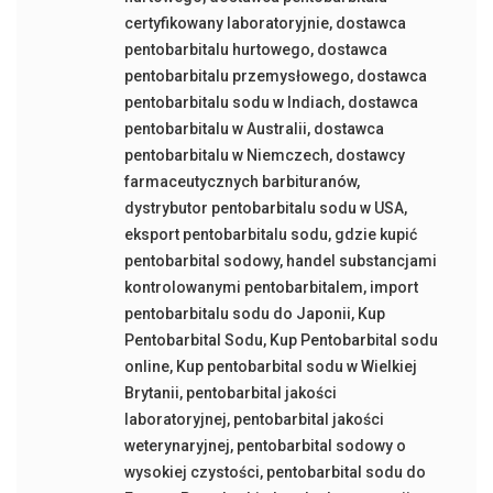
certyfikowany laboratoryjnie
,
dostawca
pentobarbitalu hurtowego
,
dostawca
pentobarbitalu przemysłowego
,
dostawca
pentobarbitalu sodu w Indiach
,
dostawca
pentobarbitalu w Australii
,
dostawca
pentobarbitalu w Niemczech
,
dostawcy
farmaceutycznych barbituranów
,
dystrybutor pentobarbitalu sodu w USA
,
eksport pentobarbitalu sodu
,
gdzie kupić
pentobarbital sodowy
,
handel substancjami
kontrolowanymi pentobarbitalem
,
import
pentobarbitalu sodu do Japonii
,
Kup
Pentobarbital Sodu
,
Kup Pentobarbital sodu
online
,
Kup pentobarbital sodu w Wielkiej
Brytanii
,
pentobarbital jakości
laboratoryjnej
,
pentobarbital jakości
weterynaryjnej
,
pentobarbital sodowy o
wysokiej czystości
,
pentobarbital sodu do