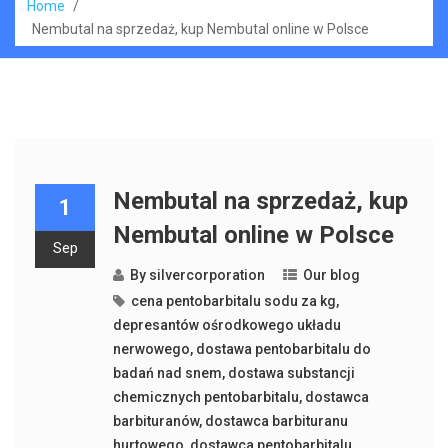
Home
/
Nembutal na sprzedaż, kup Nembutal online w Polsce
Nembutal na sprzedaż, kup
1
Nembutal online w Polsce
Sep
By
silvercorporation
Our blog
cena pentobarbitalu sodu za kg
,
depresantów ośrodkowego układu
nerwowego
,
dostawa pentobarbitalu do
badań nad snem
,
dostawa substancji
chemicznych pentobarbitalu
,
dostawca
barbituranów
,
dostawca barbituranu
hurtowego
,
dostawca pentobarbitalu