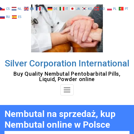
Skip
CS
NL
EN
FR
DE
IT
JA
KO
NO
PL
PT
to
RU
ES
content
Silver Corporation International
Buy Quality Nembutal Pentobarbital Pills,
Liquid, Powder online
Toggle
Navigation
Nembutal na sprzedaż, kup
Nembutal online w Polsce