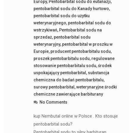
Europy
,
Pentobarbital sodu do eutanazji
,
pentobarbital sodu do Kanady hurtowo
,
pentobarbital sodu do użytku
weterynaryjnego
,
pentobarbital sodu do
wstrzykiwań
,
Pentobarbital sodu na
sprzedaż
,
pentobarbital sodu
weterynaryjny
,
pentobarbital w proszku w
Europie
,
producent pentobarbitalu sodu
,
proszek pentobarbitalu sodu
,
regulowane
stosowanie pentobarbitalu sodu
,
środek
uspokajający pentobarbital
,
substancja
chemiczna do badań pentobarbitalu
,
surowy pentobarbital
,
weterynaryjne środki
chemiczne zawierające barbiturany
No Comments
kup Nembutal online w Polsce . Kto stosuje
pentobarbital sodu?
Pentobarbital sodu to silny barbituran,