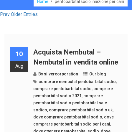
Home
/
pentobarbital sodio iniezione per cani
Prev Older Entries
Acquista Nembutal –
10
Nembutal in vendita online
Aug
By
silvercorporation
Our blog
comprare nembutal pentobarbital sodio
,
comprare pentobarbital sodio
,
comprare
pentobarbital sodio 2021
,
comprare
pentobarbital sodio pentobarbital sale
sodico
,
comprare pentobarbital sodio uk
,
dove comprare pentobarbital sodio
,
dove
comprare pentobarbital sodio per i cani
,
dove ottenere pentobarbital sodio
,
dove