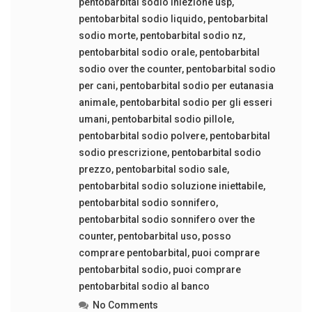
pentobarbital sodio iniezione usp
,
pentobarbital sodio liquido
,
pentobarbital
sodio morte
,
pentobarbital sodio nz
,
pentobarbital sodio orale
,
pentobarbital
sodio over the counter
,
pentobarbital sodio
per cani
,
pentobarbital sodio per eutanasia
animale
,
pentobarbital sodio per gli esseri
umani
,
pentobarbital sodio pillole
,
pentobarbital sodio polvere
,
pentobarbital
sodio prescrizione
,
pentobarbital sodio
prezzo
,
pentobarbital sodio sale
,
pentobarbital sodio soluzione iniettabile
,
pentobarbital sodio sonnifero
,
pentobarbital sodio sonnifero over the
counter
,
pentobarbital uso
,
posso
comprare pentobarbital
,
puoi comprare
pentobarbital sodio
,
puoi comprare
pentobarbital sodio al banco
No Comments