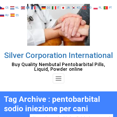
Skip
CS
NL
EN
FR
DE
IT
JA
KO
NO
PL
PT
to
RU
ES
content
Silver Corporation International
Buy Quality Nembutal Pentobarbital Pills,
Liquid, Powder online
Toggle
Navigation
Tag Archive : pentobarbital
sodio iniezione per cani