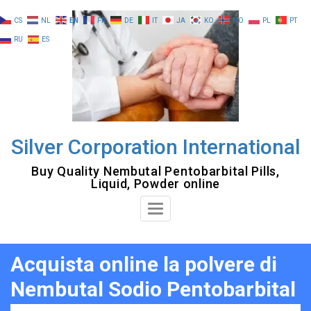
Skip
CS
NL
EN
FR
DE
IT
JA
KO
NO
PL
PT
to
RU
ES
content
Silver Corporation International
Buy Quality Nembutal Pentobarbital Pills,
Liquid, Powder online
Toggle
Navigation
Acquista online la polvere di
Nembutal Sodio Pentobarbital