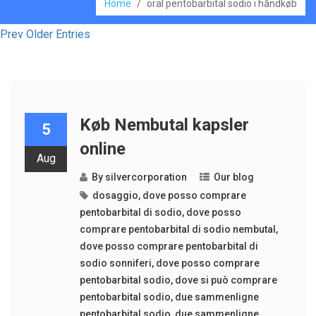
Home
/
oral pentobarbital sodio i håndkøb
Prev Older Entries
Køb Nembutal kapsler
5
online
Aug
By
silvercorporation
Our blog
dosaggio
,
dove posso comprare
pentobarbital di sodio
,
dove posso
comprare pentobarbital di sodio nembutal
,
dove posso comprare pentobarbital di
sodio sonniferi
,
dove posso comprare
pentobarbital sodio
,
dove si può comprare
pentobarbital sodio
,
due sammenligne
pentobarbital sodio
,
due sammenligne