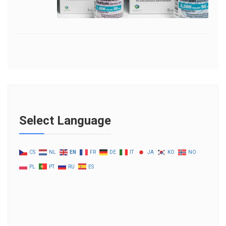
Select Language
CS
NL
EN
FR
DE
IT
JA
KO
NO
PL
PT
RU
ES