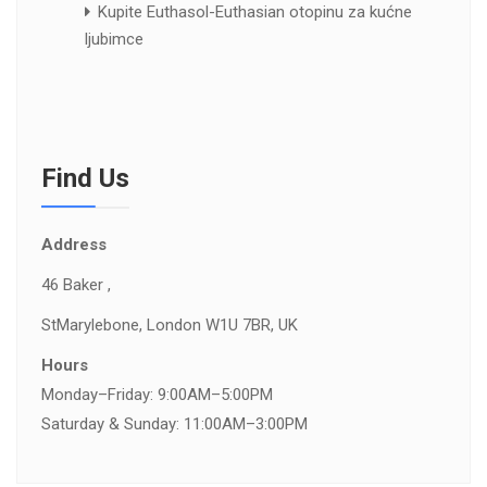
Kupite Euthasol-Euthasian otopinu za kućne
ljubimce
Find Us
Address
46 Baker ,
St
Marylebone, London W1U 7BR, UK
Hours
Monday–Friday: 9:00AM–5:00PM
Saturday & Sunday: 11:00AM–3:00PM