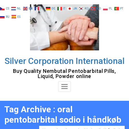
Skip
CS
NL
EN
FR
DE
IT
JA
KO
NO
PL
PT
to
RU
ES
content
Silver Corporation International
Buy Quality Nembutal Pentobarbital Pills,
Liquid, Powder online
Toggle
Navigation
Tag Archive : oral
pentobarbital sodio i håndkøb