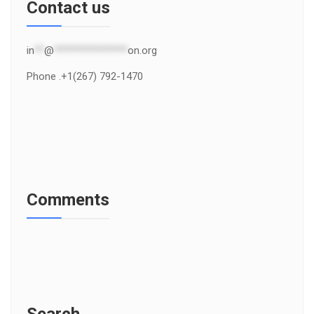
Contact us
in
**
@
***************
on.org
Phone .+1(267) 792-1470
Comments
Search