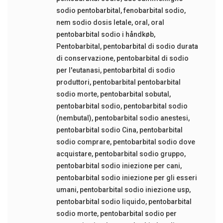
sodio pentobarbital
,
fenobarbital sodio
,
nem sodio dosis letale
,
oral
,
oral
pentobarbital sodio i håndkøb
,
Pentobarbital
,
pentobarbital di sodio durata
di conservazione
,
pentobarbital di sodio
per l'eutanasi
,
pentobarbital di sodio
produttori
,
pentobarbital pentobarbital
sodio morte
,
pentobarbital sobutal
,
pentobarbital sodio
,
pentobarbital sodio
(nembutal)
,
pentobarbital sodio anestesi
,
pentobarbital sodio Cina
,
pentobarbital
sodio comprare
,
pentobarbital sodio dove
acquistare
,
pentobarbital sodio gruppo
,
pentobarbital sodio iniezione per cani
,
pentobarbital sodio iniezione per gli esseri
umani
,
pentobarbital sodio iniezione usp
,
pentobarbital sodio liquido
,
pentobarbital
sodio morte
,
pentobarbital sodio per