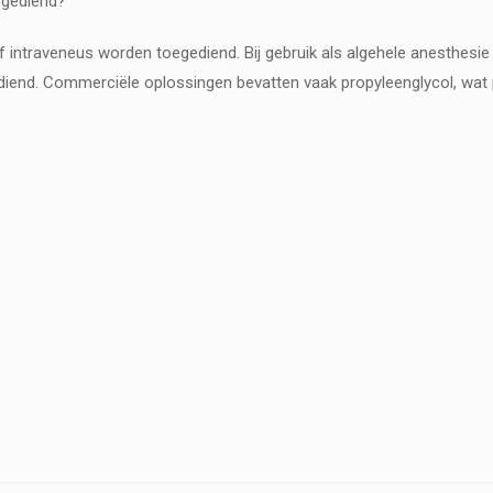
egediend?
f intraveneus worden toegediend. Bij gebruik als algehele anesthesie 
end. Commerciële oplossingen bevatten vaak propyleenglycol, wat pij