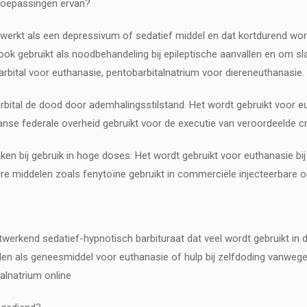
 toepassingen ervan?
t werkt als een depressivum of sedatief middel en dat kortdurend wo
ook gebruikt als noodbehandeling bij epileptische aanvallen en om s
arbital voor euthanasie, pentobarbitalnatrium voor diereneuthanasie.
bital de dood door ademhalingsstilstand. Het wordt gebruikt voor e
se federale overheid gebruikt voor de executie van veroordeelde cr
en bij gebruik in hoge doses. Het wordt gebruikt voor euthanasie bi
e middelen zoals fenytoïne gebruikt in commerciële injecteerbare op
twerkend sedatief-hypnotisch barbituraat dat veel wordt gebruikt in d
en als geneesmiddel voor euthanasie of hulp bij zelfdoding vanwege
alnatrium online