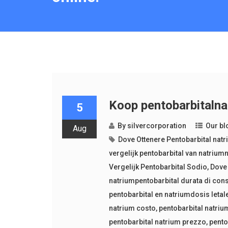
Koop pentobarbitalnatr
5
By
silvercorporation
Our bl
Aug
Dove Ottenere Pentobarbital nat
vergelijk pentobarbital van natriu
Vergelijk Pentobarbital Sodio
,
Dove 
natriumpentobarbital durata di con
pentobarbital en natriumdosis letal
natrium costo
,
pentobarbital natrium
pentobarbital natrium prezzo
,
pento