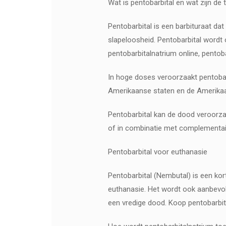
Wat is pentobarbital en wat zijn de
Pentobarbital is een barbituraat da
slapeloosheid. Pentobarbital wordt 
pentobarbitalnatrium online, pentob
In hoge doses veroorzaakt pentobar
Amerikaanse staten en de Amerikaan
Pentobarbital kan de dood veroorzak
of in combinatie met complementair
Pentobarbital voor euthanasie
Pentobarbital (Nembutal) is een kor
euthanasie. Het wordt ook aanbevol
een vredige dood. Koop pentobarbit