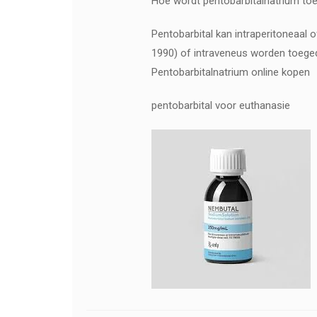
Hoe wordt pentobarbitalnatrium to
Pentobarbital kan intraperitoneaal o
1990) of intraveneus worden toegedi
Pentobarbitalnatrium online kopen
pentobarbital voor euthanasie