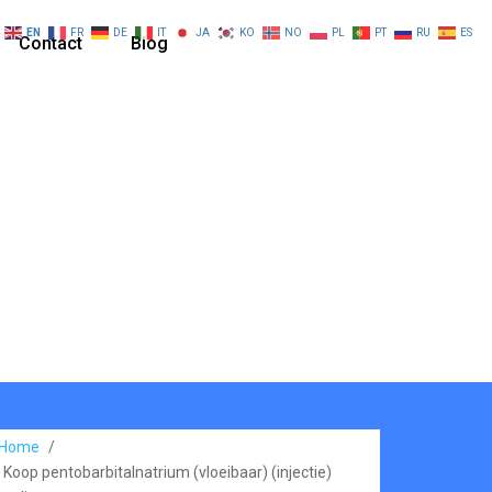
EN
FR
DE
IT
JA
KO
NO
PL
PT
RU
ES
Contact
Blog
Home
/
Koop pentobarbitalnatrium (vloeibaar) (injectie)