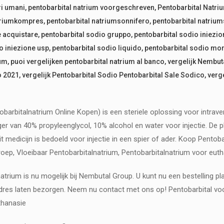
ri umani
,
pentobarbital natrium voorgeschreven
,
Pentobarbital Natri
atriumkompres
,
pentobarbital natriumsonnifero
,
pentobarbital natriu
e acquistare
,
pentobarbital sodio gruppo
,
pentobarbital sodio iniezio
o iniezione usp
,
pentobarbital sodio liquido
,
pentobarbital sodio mor
ium
,
puoi vergelijken pentobarbital natrium al banco
,
vergelijk Nembut
o 2021
,
vergelijk Pentobarbital Sodio Pentobarbital Sale Sodico
,
verg
bitalnatrium Online Kopen) is een steriele oplossing voor intravene
ger van 40% propyleenglycol, 10% alcohol en water voor injectie. De
 medicijn is bedoeld voor injectie in een spier of ader. Koop Pentoba
oep, Vloeibaar Pentobarbitalnatrium, Pentobarbitalnatrium voor eutha
atrium is nu mogelijk bij Nembutal Group. U kunt nu een bestelling p
dres laten bezorgen. Neem nu contact met ons op! Pentobarbital voor
thanasie