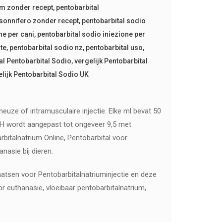
um zonder recept
,
pentobarbital
msonnifero zonder recept
,
pentobarbital sodio
ne per cani
,
pentobarbital sodio iniezione per
te
,
pentobarbital sodio nz
,
pentobarbital uso
,
al Pentobarbital Sodio
,
vergelijk Pentobarbital
elijk Pentobarbital Sodio UK
uze of intramusculaire injectie. Elke ml bevat 50
 pH wordt aangepast tot ongeveer 9,5 met
rbitalnatrium Online, Pentobarbital voor
nasie bij dieren.
laatsen voor Pentobarbitalnatriuminjectie en deze
 euthanasie, vloeibaar pentobarbitalnatrium,