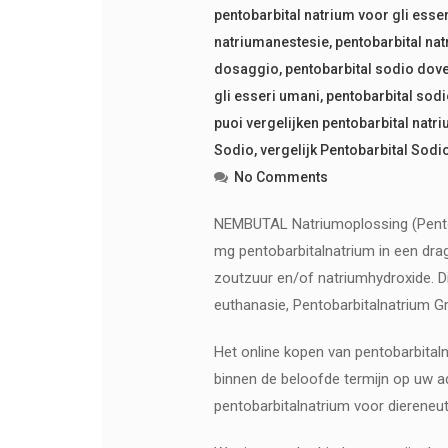
pentobarbital natrium voor gli esse
natriumanestesie
,
pentobarbital n
dosaggio
,
pentobarbital sodio dov
gli esseri umani
,
pentobarbital sodi
puoi vergelijken pentobarbital natr
Sodio
,
vergelijk Pentobarbital Sodi
No Comments
NEMBUTAL Natriumoplossing (Pentobar
mg pentobarbitalnatrium in een dra
zoutzuur en/of natriumhydroxide. Dit
euthanasie, Pentobarbitalnatrium Gr
Het online kopen van pentobarbitaln
binnen de beloofde termijn op uw a
pentobarbitalnatrium voor diereneu