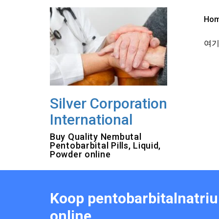
Skip
to
Ho
content
여기를
Silver Corporation
International
Buy Quality Nembutal
Pentobarbital Pills, Liquid,
Powder online
Koop pentobarbitalnatrium
online.