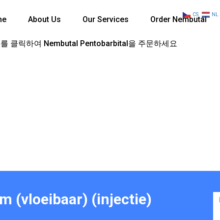
CS
NL
me
About Us
Our Services
Order Nembutal
 클릭하여 Nembutal Pentobarbital을 주문하세요
 (vloeibaar) (injectie)