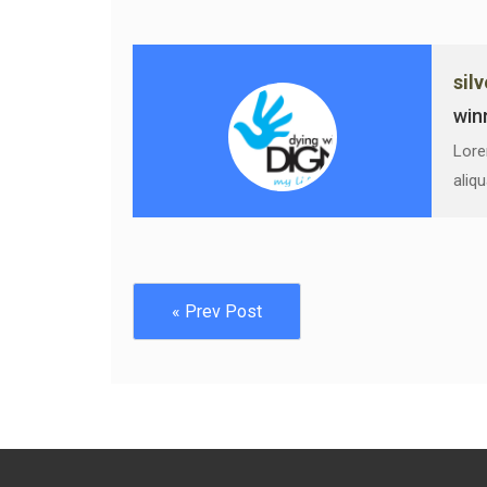
sil
win
Lore
aliq
« Prev Post