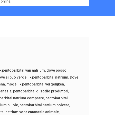
online.
k pentobarbital van natrium
,
dove posso
ve si può vergelijk pentobarbital natrium
,
Dove
ena
,
mogelijk pentobarbital vergelijken
,
utanasia
,
pentobarbital di sodio produttori
,
barbital natrium comprare
,
pentobarbital
ium pillole
,
pentobarbital natrium polvere
,
tal natrium voor eutanasia animale
,