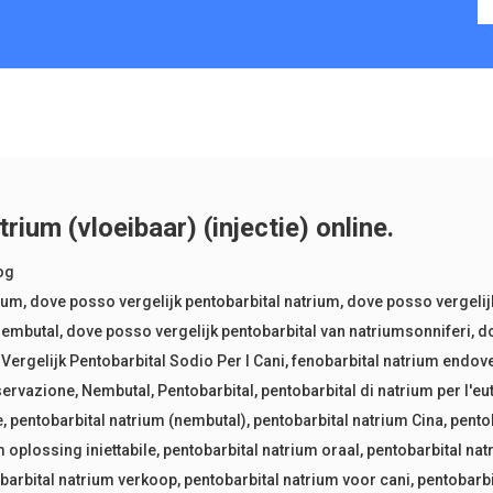
ium (vloeibaar) (injectie) online.
og
rium
,
dove posso vergelijk pentobarbital natrium
,
dove posso vergelij
mnembutal
,
dove posso vergelijk pentobarbital van natriumsonniferi
,
do
Vergelijk Pentobarbital Sodio Per I Cani
,
fenobarbital natrium endov
servazione
,
Nembutal
,
Pentobarbital
,
pentobarbital di natrium per l'e
e
,
pentobarbital natrium (nembutal)
,
pentobarbital natrium Cina
,
pento
 oplossing iniettabile
,
pentobarbital natrium oraal
,
pentobarbital natr
barbital natrium verkoop
,
pentobarbital natrium voor cani
,
pentobarbi