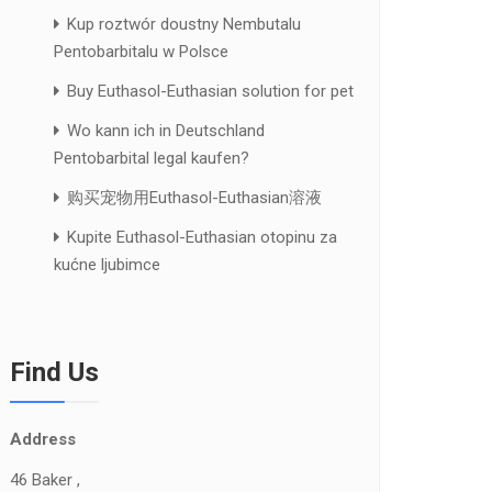
Kup roztwór doustny Nembutalu
Pentobarbitalu w Polsce
Buy Euthasol-Euthasian solution for pet
Wo kann ich in Deutschland
Pentobarbital legal kaufen?
购买宠物用Euthasol-Euthasian溶液
Kupite Euthasol-Euthasian otopinu za
kućne ljubimce
Find Us
Address
46 Baker ,