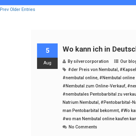
Prev Older Entries
Wo kann ich in Deutsc
5
By
silvercorporation
Our blo
Aug
#der Preis von Nembutal
,
#Kapsel
#nembutal online
,
#Nembutal online
#Nembutal zum Online-Verkauf
,
#ne
#nembutales Pentobarbital zu verka
Natrium Nembutal
,
#Pentobarbital-N
man Pentobarbital bekommt
,
#Wo ka
#wo man Nembutal online kaufen ka
No Comments