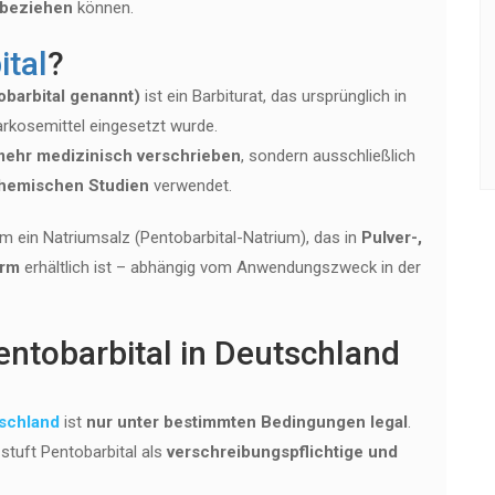
 beziehen
können.
ital
?
obarbital genannt)
ist ein Barbiturat, das ursprünglich in
rkosemittel eingesetzt wurde.
mehr medizinisch verschrieben
, sondern ausschließlich
chemischen Studien
verwendet.
 ein Natriumsalz (Pentobarbital-Natrium), das in
Pulver-,
orm
erhältlich ist – abhängig vom Anwendungszweck in der
entobarbital in Deutschland
schland
ist
nur unter bestimmten Bedingungen legal
.
tuft Pentobarbital als
verschreibungspflichtige und