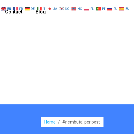
EN
FR
DE
IT
JA
KO
NO
PL
PT
RU
ES
Contact
Blog
Home
/
#nembutal per post