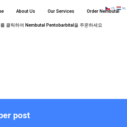
CS
NL
me
About Us
Our Services
Order Nembutal
 클릭하여 Nembutal Pentobarbital을 주문하세요
per post