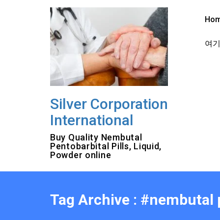
Skip
to
Ho
content
여기를
Silver Corporation
International
Buy Quality Nembutal
Pentobarbital Pills, Liquid,
Powder online
Tag Archive : #nembutal 