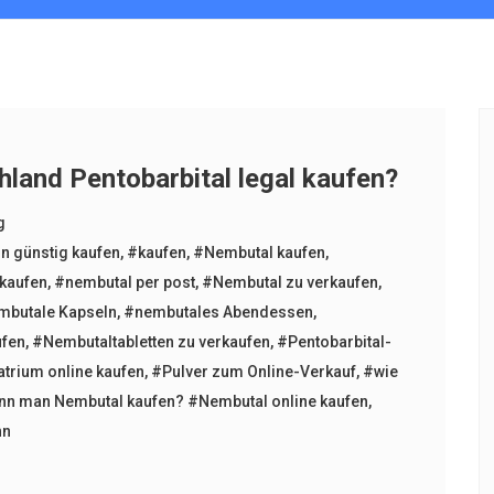
hland Pentobarbital legal kaufen?
g
n günstig kaufen
,
#kaufen
,
#Nembutal kaufen
,
 kaufen
,
#nembutal per post
,
#Nembutal zu verkaufen
,
mbutale Kapseln
,
#nembutales Abendessen
,
ufen
,
#Nembutaltabletten zu verkaufen
,
#Pentobarbital-
atrium online kaufen
,
#Pulver zum Online-Verkauf
,
#wie
nn man Nembutal kaufen? #Nembutal online kaufen
,
nn