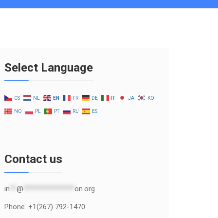
Select Language
CS
NL
EN
FR
DE
IT
JA
KO
NO
PL
PT
RU
ES
Contact us
in
**
@
***************
on.org
Phone .+1(267) 792-1470