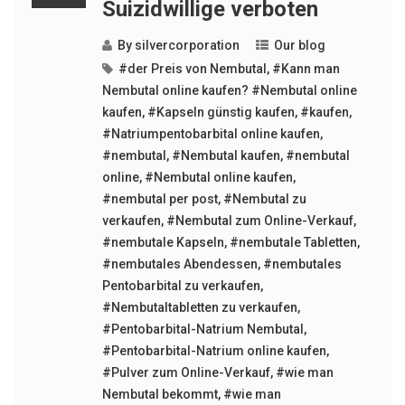
Suizidwillige verboten
By
silvercorporation
Our blog
#der Preis von Nembutal
,
#Kann man
Nembutal online kaufen? #Nembutal online
kaufen
,
#Kapseln günstig kaufen
,
#kaufen
,
#Natriumpentobarbital online kaufen
,
#nembutal
,
#Nembutal kaufen
,
#nembutal
online
,
#Nembutal online kaufen
,
#nembutal per post
,
#Nembutal zu
verkaufen
,
#Nembutal zum Online-Verkauf
,
#nembutale Kapseln
,
#nembutale Tabletten
,
#nembutales Abendessen
,
#nembutales
Pentobarbital zu verkaufen
,
#Nembutaltabletten zu verkaufen
,
#Pentobarbital-Natrium Nembutal
,
#Pentobarbital-Natrium online kaufen
,
#Pulver zum Online-Verkauf
,
#wie man
Nembutal bekommt
,
#wie man