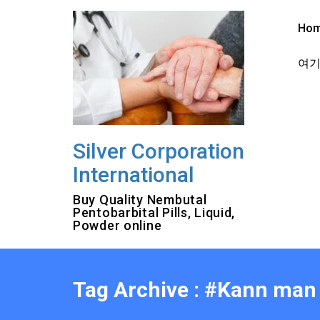
Skip
to
Ho
content
여기를
Silver Corporation
International
Buy Quality Nembutal
Pentobarbital Pills, Liquid,
Powder online
Tag Archive : #Kann man