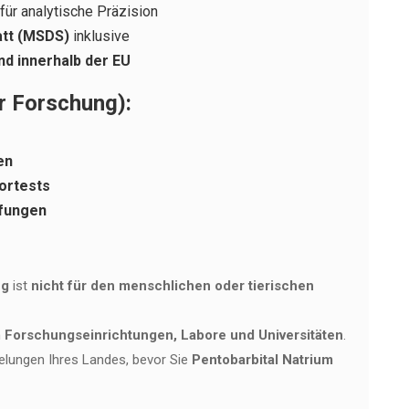
für analytische Präzision
att (MSDS)
inklusive
nd innerhalb der EU
ür Forschung):
en
ortests
üfungen
ng
ist
nicht für den menschlichen oder tierischen
n
Forschungseinrichtungen, Labore und Universitäten
.
gelungen Ihres Landes, bevor Sie
Pentobarbital Natrium