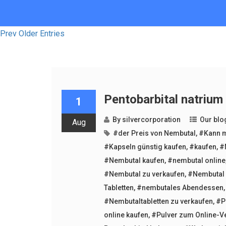
Prev Older Entries
Pentobarbital natrium
1
By
silvercorporation
Our blo
Aug
#der Preis von Nembutal
,
#Kann m
#Kapseln günstig kaufen
,
#kaufen
,
#
#Nembutal kaufen
,
#nembutal online
#Nembutal zu verkaufen
,
#Nembutal 
Tabletten
,
#nembutales Abendessen
#Nembutaltabletten zu verkaufen
,
#P
online kaufen
,
#Pulver zum Online-V