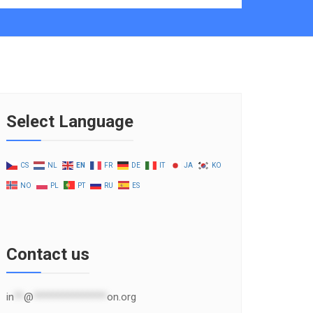
Select Language
CS
NL
EN
FR
DE
IT
JA
KO
NO
PL
PT
RU
ES
Contact us
in
**
@
***************
on.org