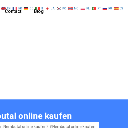
EN
FR
DE
IT
JA
KO
NO
PL
PT
RU
ES
Contact
Blog
utal online kaufen
 Nembutal online kaufen? #Nembutal online kaufen