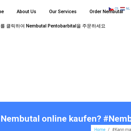
CS
NL
me
About Us
Our Services
Order Nembutal
 클릭하여 Nembutal Pentobarbital을 주문하세요
 Nembutal online kaufen? #Nemb
Home
/
#Kann man