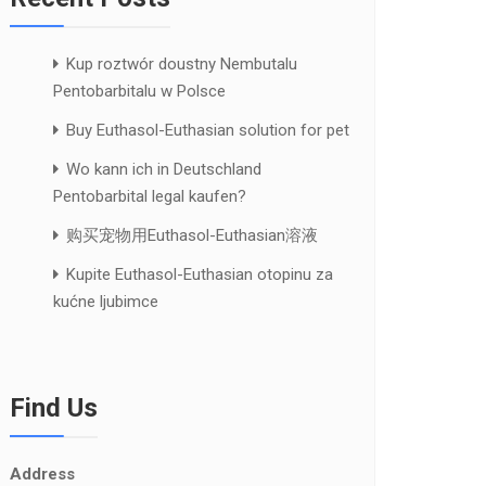
Kup roztwór doustny Nembutalu
Pentobarbitalu w Polsce
Buy Euthasol-Euthasian solution for pet
Wo kann ich in Deutschland
Pentobarbital legal kaufen?
购买宠物用Euthasol-Euthasian溶液
Kupite Euthasol-Euthasian otopinu za
kućne ljubimce
Find Us
Address