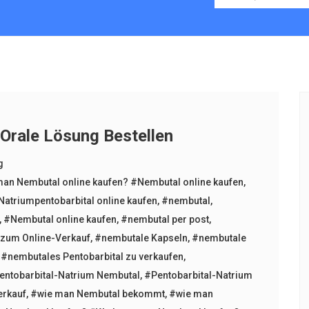
 Orale Lösung Bestellen
g
an Nembutal online kaufen? #Nembutal online kaufen
,
Natriumpentobarbital online kaufen
,
#nembutal
,
,
#Nembutal online kaufen
,
#nembutal per post
,
zum Online-Verkauf
,
#nembutale Kapseln
,
#nembutale
,
#nembutales Pentobarbital zu verkaufen
,
entobarbital-Natrium Nembutal
,
#Pentobarbital-Natrium
erkauf
,
#wie man Nembutal bekommt
,
#wie man