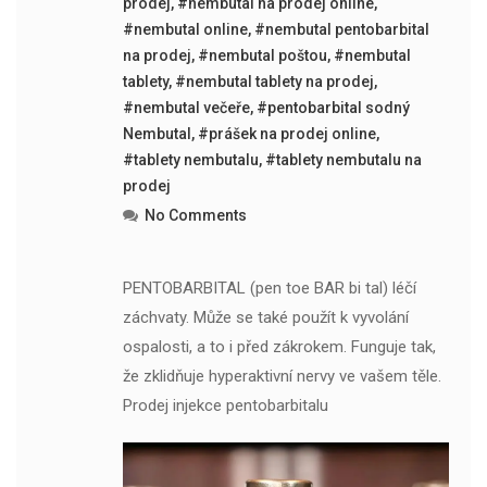
prodej
,
#nembutal na prodej online
,
#nembutal online
,
#nembutal pentobarbital
na prodej
,
#nembutal poštou
,
#nembutal
tablety
,
#nembutal tablety na prodej
,
#nembutal večeře
,
#pentobarbital sodný
Nembutal
,
#prášek na prodej online
,
#tablety nembutalu
,
#tablety nembutalu na
prodej
No Comments
PENTOBARBITAL (pen toe BAR bi tal) léčí
záchvaty. Může se také použít k vyvolání
ospalosti, a to i před zákrokem. Funguje tak,
že zklidňuje hyperaktivní nervy ve vašem těle.
Prodej injekce pentobarbitalu