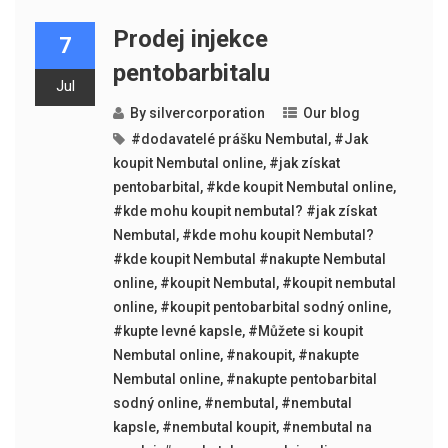
Prodej injekce
7
pentobarbitalu
Jul
By
silvercorporation
Our blog
#dodavatelé prášku Nembutal
,
#Jak
koupit Nembutal online
,
#jak získat
pentobarbital
,
#kde koupit Nembutal online
,
#kde mohu koupit nembutal? #jak získat
Nembutal
,
#kde mohu koupit Nembutal?
#kde koupit Nembutal #nakupte Nembutal
online
,
#koupit Nembutal
,
#koupit nembutal
online
,
#koupit pentobarbital sodný online
,
#kupte levné kapsle
,
#Můžete si koupit
Nembutal online
,
#nakoupit
,
#nakupte
Nembutal online
,
#nakupte pentobarbital
sodný online
,
#nembutal
,
#nembutal
kapsle
,
#nembutal koupit
,
#nembutal na