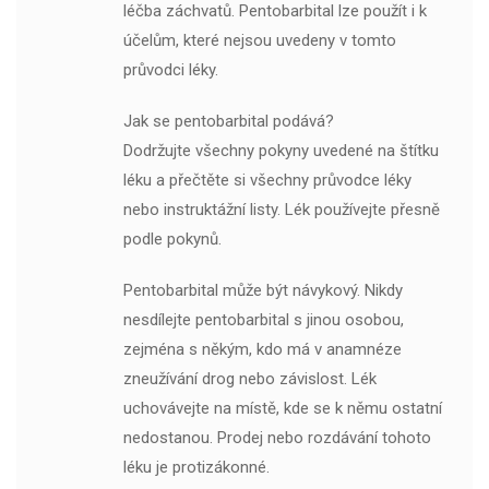
léčba záchvatů. Pentobarbital lze použít i k
účelům, které nejsou uvedeny v tomto
průvodci léky.
Jak se pentobarbital podává?
Dodržujte všechny pokyny uvedené na štítku
léku a přečtěte si všechny průvodce léky
nebo instruktážní listy. Lék používejte přesně
podle pokynů.
Pentobarbital může být návykový. Nikdy
nesdílejte pentobarbital s jinou osobou,
zejména s někým, kdo má v anamnéze
zneužívání drog nebo závislost. Lék
uchovávejte na místě, kde se k němu ostatní
nedostanou. Prodej nebo rozdávání tohoto
léku je protizákonné.