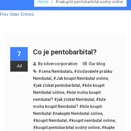
Home
/
#nakupte pentobarbital sodný online
Prev Older Entries
Co je pentobarbital?
7
By
silvercorporation
Our blog
Jul
#cena Nembutalu
,
#dodavatelé prášku
Nembutal
,
#Jak koupit Nembutal online
,
#jak získat pentobarbital
,
#kde koupit
Nembutal online
,
#kde mohu koupit
nembutal? #jak získat Nembutal
,
#kde
mohu koupit Nembutal? #kde koupit
Nembutal #nakupte Nembutal online
,
#koupit Nembutal
,
#koupit nembutal online
,
#koupit pentobarbital sodný online
,
#kupte