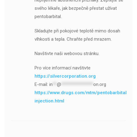
nepříjemné abstinenční příznaky. Zeptejte se
svého lékaře, jak bezpečně přestat užívat
pentobarbital.
Skladujte při pokojové teplotě mimo dosah
vlhkosti a tepla. Chraňte před mrazem.
Navštivte naši webovou stránku.
Pro více informací navštivte
https://silvercorporation.org
E-mail:
in
**
@
***************
on.org
https://www.drugs.com/mtm/pentobarbital-
injection.html