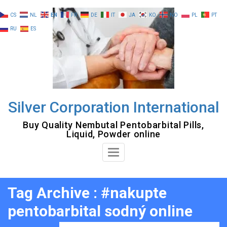
Skip
CS
NL
EN
FR
DE
IT
JA
KO
NO
PL
PT
to
RU
ES
content
Silver Corporation International
Buy Quality Nembutal Pentobarbital Pills,
Liquid, Powder online
Toggle
Navigation
Tag Archive : #nakupte
pentobarbital sodný online