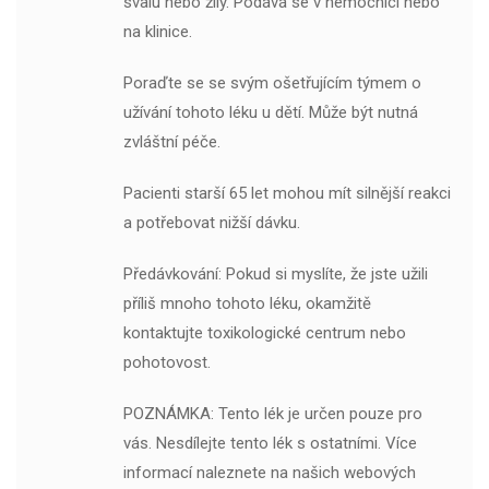
svalu nebo žíly. Podává se v nemocnici nebo
na klinice.
Poraďte se se svým ošetřujícím týmem o
užívání tohoto léku u dětí. Může být nutná
zvláštní péče.
Pacienti starší 65 let mohou mít silnější reakci
a potřebovat nižší dávku.
Předávkování: Pokud si myslíte, že jste užili
příliš mnoho tohoto léku, okamžitě
kontaktujte toxikologické centrum nebo
pohotovost.
POZNÁMKA: Tento lék je určen pouze pro
vás. Nesdílejte tento lék s ostatními. Více
informací naleznete na našich webových