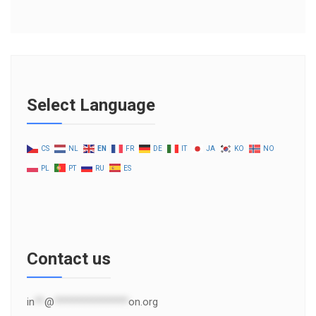
Select Language
CS
NL
EN
FR
DE
IT
JA
KO
NO
PL
PT
RU
ES
Contact us
in
**
@
***************
on.org