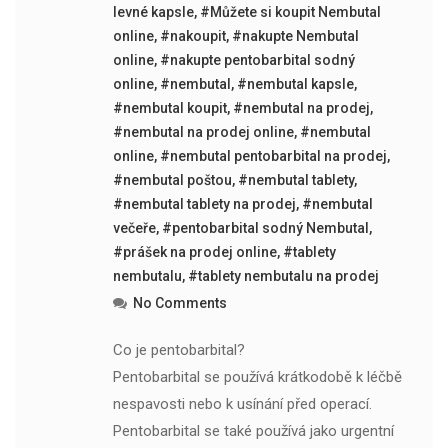
levné kapsle
,
#Můžete si koupit Nembutal
online
,
#nakoupit
,
#nakupte Nembutal
online
,
#nakupte pentobarbital sodný
online
,
#nembutal
,
#nembutal kapsle
,
#nembutal koupit
,
#nembutal na prodej
,
#nembutal na prodej online
,
#nembutal
online
,
#nembutal pentobarbital na prodej
,
#nembutal poštou
,
#nembutal tablety
,
#nembutal tablety na prodej
,
#nembutal
večeře
,
#pentobarbital sodný Nembutal
,
#prášek na prodej online
,
#tablety
nembutalu
,
#tablety nembutalu na prodej
No Comments
Co je pentobarbital?
Pentobarbital se používá krátkodobě k léčbě
nespavosti nebo k usínání před operací.
Pentobarbital se také používá jako urgentní