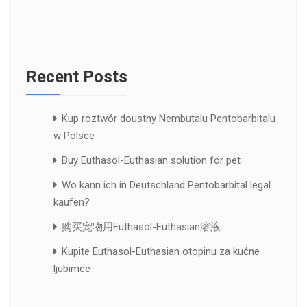
Recent Posts
Kup roztwór doustny Nembutalu Pentobarbitalu
w Polsce
Buy Euthasol-Euthasian solution for pet
Wo kann ich in Deutschland Pentobarbital legal
kaufen?
购买宠物用Euthasol-Euthasian溶液
Kupite Euthasol-Euthasian otopinu za kućne
ljubimce