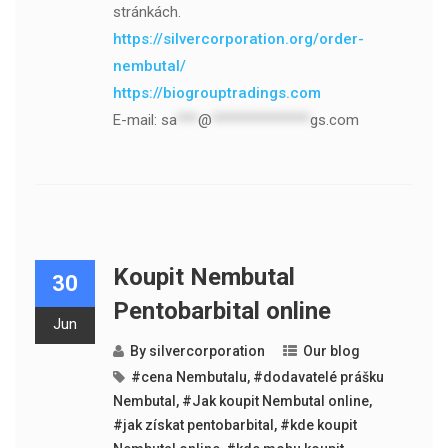
stránkách.
https://silvercorporation.org/order-
nembutal/
https://biogrouptradings.com
E-mail:
sa
***
@
**************
gs.com
Koupit Nembutal
30
Pentobarbital online
Jun
By
silvercorporation
Our blog
#cena Nembutalu
,
#dodavatelé prášku
Nembutal
,
#Jak koupit Nembutal online
,
#jak získat pentobarbital
,
#kde koupit