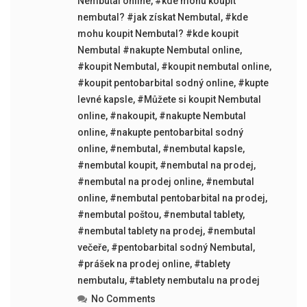
Nembutal online
,
#kde mohu koupit
nembutal? #jak získat Nembutal
,
#kde
mohu koupit Nembutal? #kde koupit
Nembutal #nakupte Nembutal online
,
#koupit Nembutal
,
#koupit nembutal online
,
#koupit pentobarbital sodný online
,
#kupte
levné kapsle
,
#Můžete si koupit Nembutal
online
,
#nakoupit
,
#nakupte Nembutal
online
,
#nakupte pentobarbital sodný
online
,
#nembutal
,
#nembutal kapsle
,
#nembutal koupit
,
#nembutal na prodej
,
#nembutal na prodej online
,
#nembutal
online
,
#nembutal pentobarbital na prodej
,
#nembutal poštou
,
#nembutal tablety
,
#nembutal tablety na prodej
,
#nembutal
večeře
,
#pentobarbital sodný Nembutal
,
#prášek na prodej online
,
#tablety
nembutalu
,
#tablety nembutalu na prodej
No Comments