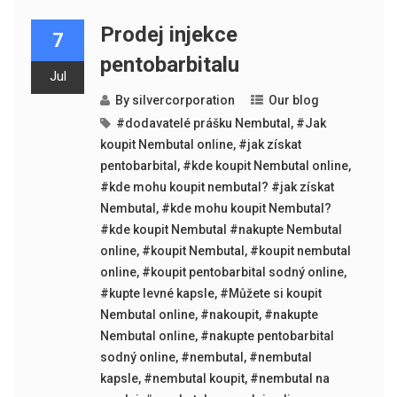
Prodej injekce
7
pentobarbitalu
Jul
By
silvercorporation
Our blog
#dodavatelé prášku Nembutal
,
#Jak
koupit Nembutal online
,
#jak získat
pentobarbital
,
#kde koupit Nembutal online
,
#kde mohu koupit nembutal? #jak získat
Nembutal
,
#kde mohu koupit Nembutal?
#kde koupit Nembutal #nakupte Nembutal
online
,
#koupit Nembutal
,
#koupit nembutal
online
,
#koupit pentobarbital sodný online
,
#kupte levné kapsle
,
#Můžete si koupit
Nembutal online
,
#nakoupit
,
#nakupte
Nembutal online
,
#nakupte pentobarbital
sodný online
,
#nembutal
,
#nembutal
kapsle
,
#nembutal koupit
,
#nembutal na