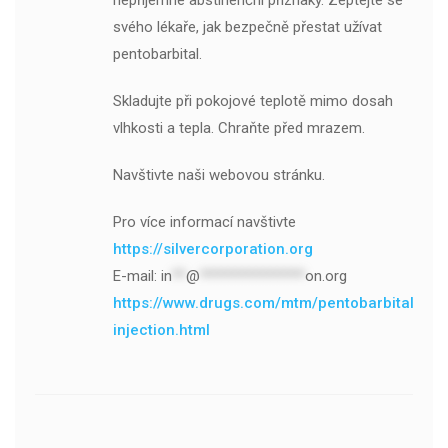
nepříjemné abstinenční příznaky. Zeptejte se
svého lékaře, jak bezpečně přestat užívat
pentobarbital.
Skladujte při pokojové teplotě mimo dosah
vlhkosti a tepla. Chraňte před mrazem.
Navštivte naši webovou stránku.
Pro více informací navštivte
https://silvercorporation.org
E-mail:
in
**
@
***************
on.org
https://www.drugs.com/mtm/pentobarbital-
injection.html