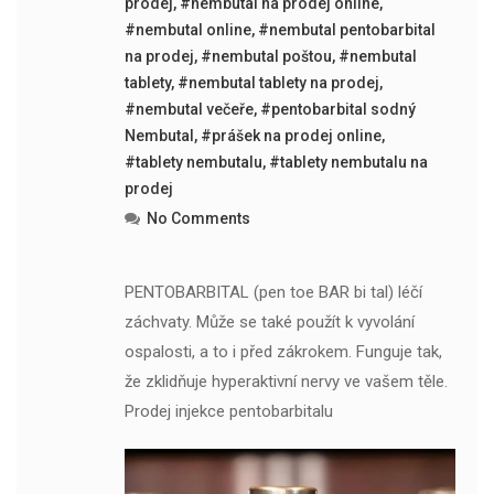
prodej
,
#nembutal na prodej online
,
#nembutal online
,
#nembutal pentobarbital
na prodej
,
#nembutal poštou
,
#nembutal
tablety
,
#nembutal tablety na prodej
,
#nembutal večeře
,
#pentobarbital sodný
Nembutal
,
#prášek na prodej online
,
#tablety nembutalu
,
#tablety nembutalu na
prodej
No Comments
PENTOBARBITAL (pen toe BAR bi tal) léčí
záchvaty. Může se také použít k vyvolání
ospalosti, a to i před zákrokem. Funguje tak,
že zklidňuje hyperaktivní nervy ve vašem těle.
Prodej injekce pentobarbitalu