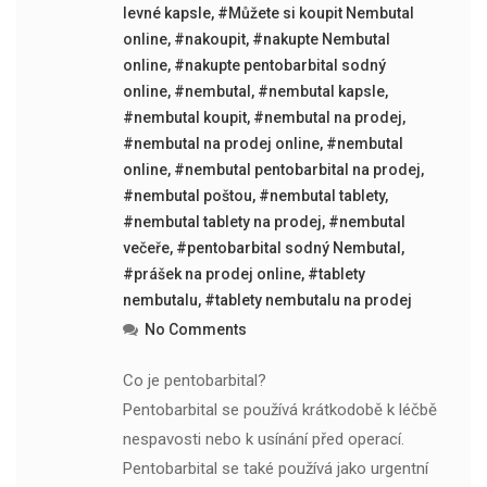
levné kapsle
,
#Můžete si koupit Nembutal
online
,
#nakoupit
,
#nakupte Nembutal
online
,
#nakupte pentobarbital sodný
online
,
#nembutal
,
#nembutal kapsle
,
#nembutal koupit
,
#nembutal na prodej
,
#nembutal na prodej online
,
#nembutal
online
,
#nembutal pentobarbital na prodej
,
#nembutal poštou
,
#nembutal tablety
,
#nembutal tablety na prodej
,
#nembutal
večeře
,
#pentobarbital sodný Nembutal
,
#prášek na prodej online
,
#tablety
nembutalu
,
#tablety nembutalu na prodej
No Comments
Co je pentobarbital?
Pentobarbital se používá krátkodobě k léčbě
nespavosti nebo k usínání před operací.
Pentobarbital se také používá jako urgentní