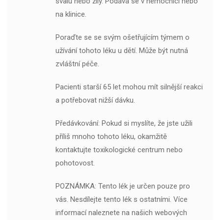
svalu nebo žíly. Podává se v nemocnici nebo
na klinice.
Poraďte se se svým ošetřujícím týmem o
užívání tohoto léku u dětí. Může být nutná
zvláštní péče.
Pacienti starší 65 let mohou mít silnější reakci
a potřebovat nižší dávku.
Předávkování: Pokud si myslíte, že jste užili
příliš mnoho tohoto léku, okamžitě
kontaktujte toxikologické centrum nebo
pohotovost.
POZNÁMKA: Tento lék je určen pouze pro
vás. Nesdílejte tento lék s ostatními. Více
informací naleznete na našich webových