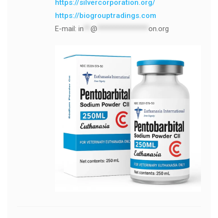
https://silvercorporation.org/
https://biogrouptradings.com
E-mail:
in
**
@
***************
on.org