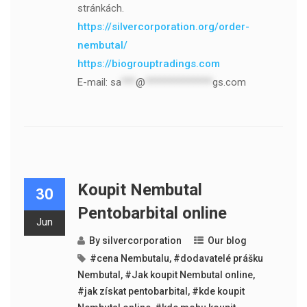
stránkách.
https://silvercorporation.org/order-
nembutal/
https://biogrouptradings.com
E-mail:
sa
***
@
**************
gs.com
Koupit Nembutal
30
Pentobarbital online
Jun
By
silvercorporation
Our blog
#cena Nembutalu
,
#dodavatelé prášku
Nembutal
,
#Jak koupit Nembutal online
,
#jak získat pentobarbital
,
#kde koupit