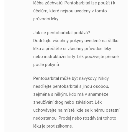
léčba záchvatů. Pentobarbital lze použít i k
účelům, které nejsou uvedeny v tomto
průvodci léky.
Jak se pentobarbital podává?
Dodržujte všechny pokyny uvedené na štítku
léku a přečtěte si všechny průvodce léky
nebo instruktážní listy. Lék používejte přesně
podle pokynů.
Pentobarbital může být návykový. Nikdy
nesdílejte pentobarbital s jinou osobou,
zejména s někým, kdo má v anamnéze
zneužívání drog nebo závislost. Lék
uchovávejte na místě, kde se k němu ostatní
nedostanou. Prodej nebo rozdávání tohoto
léku je protizákonné.