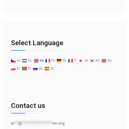
Select Language
CS
NL
EN
FR
DE
IT
JA
KO
NO
PL
PT
RU
ES
Contact us
in
**
@
***************
on.org