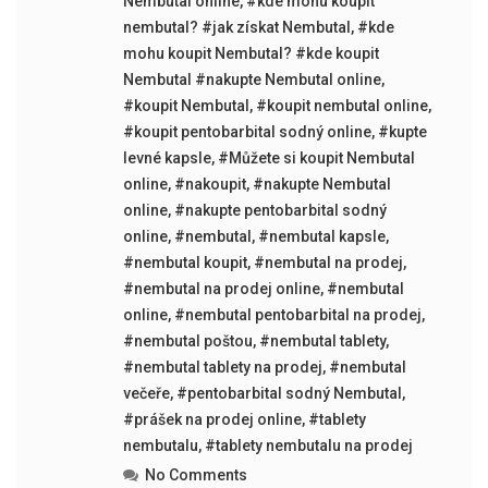
Nembutal online
,
#kde mohu koupit
nembutal? #jak získat Nembutal
,
#kde
mohu koupit Nembutal? #kde koupit
Nembutal #nakupte Nembutal online
,
#koupit Nembutal
,
#koupit nembutal online
,
#koupit pentobarbital sodný online
,
#kupte
levné kapsle
,
#Můžete si koupit Nembutal
online
,
#nakoupit
,
#nakupte Nembutal
online
,
#nakupte pentobarbital sodný
online
,
#nembutal
,
#nembutal kapsle
,
#nembutal koupit
,
#nembutal na prodej
,
#nembutal na prodej online
,
#nembutal
online
,
#nembutal pentobarbital na prodej
,
#nembutal poštou
,
#nembutal tablety
,
#nembutal tablety na prodej
,
#nembutal
večeře
,
#pentobarbital sodný Nembutal
,
#prášek na prodej online
,
#tablety
nembutalu
,
#tablety nembutalu na prodej
No Comments