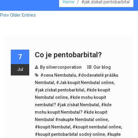
Home
/
#jak získat pentobarbital
Prev Older Entries
Co je pentobarbital?
7
By
silvercorporation
Our blog
Jul
#cena Nembutalu
,
#dodavatelé prášku
Nembutal
,
#Jak koupit Nembutal online
,
#jak získat pentobarbital
,
#kde koupit
Nembutal online
,
#kde mohu koupit
nembutal? #jak získat Nembutal
,
#kde
mohu koupit Nembutal? #kde koupit
Nembutal #nakupte Nembutal online
,
#koupit Nembutal
,
#koupit nembutal online
,
#koupit pentobarbital sodný online
,
#kupte