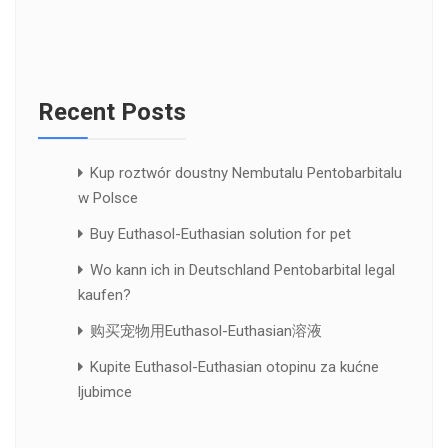
Recent Posts
Kup roztwór doustny Nembutalu Pentobarbitalu
w Polsce
Buy Euthasol-Euthasian solution for pet
Wo kann ich in Deutschland Pentobarbital legal
kaufen?
购买宠物用Euthasol-Euthasian溶液
Kupite Euthasol-Euthasian otopinu za kućne
ljubimce