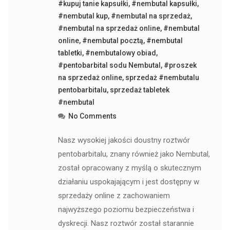
#kupuj tanie kapsułki
,
#nembutal kapsułki
,
#nembutal kup
,
#nembutal na sprzedaż
,
#nembutal na sprzedaż online
,
#nembutal
online
,
#nembutal pocztą
,
#nembutal
tabletki
,
#nembutalowy obiad
,
#pentobarbital sodu Nembutal
,
#proszek
na sprzedaż online
,
sprzedaż #nembutalu
pentobarbitalu
,
sprzedaż tabletek
#nembutal
No Comments
Nasz wysokiej jakości doustny roztwór
pentobarbitalu, znany również jako Nembutal,
został opracowany z myślą o skutecznym
działaniu uspokajającym i jest dostępny w
sprzedaży online z zachowaniem
najwyższego poziomu bezpieczeństwa i
dyskrecji. Nasz roztwór został starannie