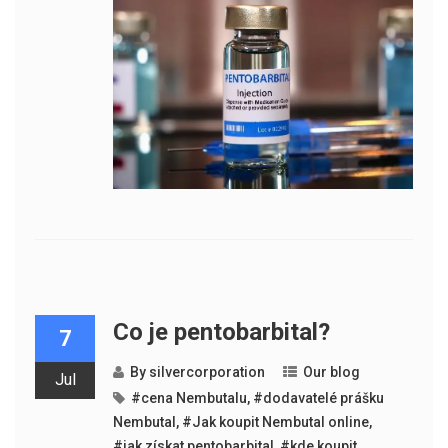
Co je pentobarbital?
7
By
silvercorporation
Our blog
Jul
#cena Nembutalu
,
#dodavatelé prášku
Nembutal
,
#Jak koupit Nembutal online
,
#jak získat pentobarbital
,
#kde koupit