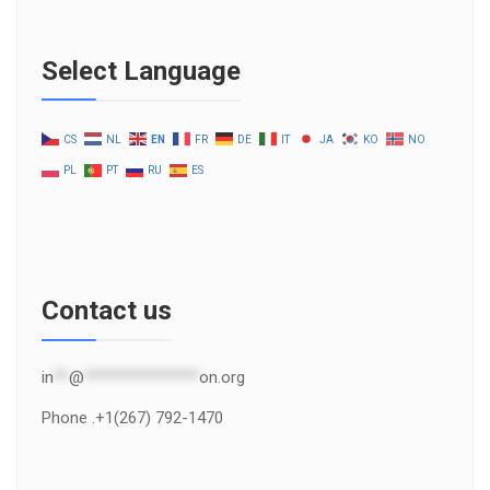
Select Language
CS
NL
EN
FR
DE
IT
JA
KO
NO
PL
PT
RU
ES
Contact us
in
**
@
***************
on.org
Phone .+1(267) 792-1470