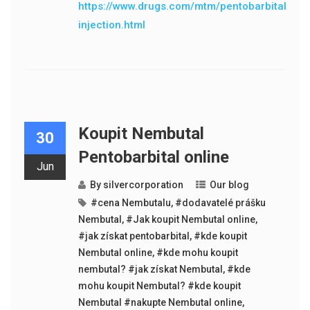
https://www.drugs.com/mtm/pentobarbital-
injection.html
Koupit Nembutal
30
Pentobarbital online
Jun
By
silvercorporation
Our blog
#cena Nembutalu
,
#dodavatelé prášku
Nembutal
,
#Jak koupit Nembutal online
,
#jak získat pentobarbital
,
#kde koupit
Nembutal online
,
#kde mohu koupit
nembutal? #jak získat Nembutal
,
#kde
mohu koupit Nembutal? #kde koupit
Nembutal #nakupte Nembutal online
,