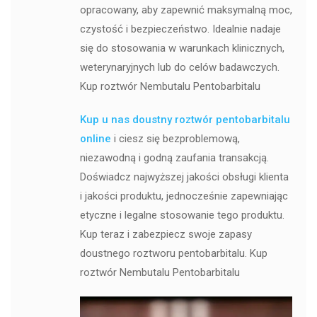
opracowany, aby zapewnić maksymalną moc,
czystość i bezpieczeństwo. Idealnie nadaje
się do stosowania w warunkach klinicznych,
weterynaryjnych lub do celów badawczych.
Kup roztwór Nembutalu Pentobarbitalu
Kup u nas doustny roztwór pentobarbitalu
online
i ciesz się bezproblemową,
niezawodną i godną zaufania transakcją.
Doświadcz najwyższej jakości obsługi klienta
i jakości produktu, jednocześnie zapewniając
etyczne i legalne stosowanie tego produktu.
Kup teraz i zabezpiecz swoje zapasy
doustnego roztworu pentobarbitalu. Kup
roztwór Nembutalu Pentobarbitalu