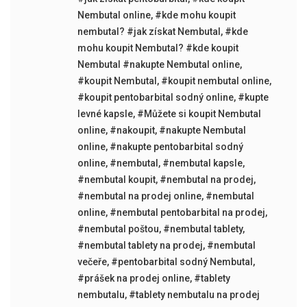
Nembutal online
,
#kde mohu koupit
nembutal? #jak získat Nembutal
,
#kde
mohu koupit Nembutal? #kde koupit
Nembutal #nakupte Nembutal online
,
#koupit Nembutal
,
#koupit nembutal online
,
#koupit pentobarbital sodný online
,
#kupte
levné kapsle
,
#Můžete si koupit Nembutal
online
,
#nakoupit
,
#nakupte Nembutal
online
,
#nakupte pentobarbital sodný
online
,
#nembutal
,
#nembutal kapsle
,
#nembutal koupit
,
#nembutal na prodej
,
#nembutal na prodej online
,
#nembutal
online
,
#nembutal pentobarbital na prodej
,
#nembutal poštou
,
#nembutal tablety
,
#nembutal tablety na prodej
,
#nembutal
večeře
,
#pentobarbital sodný Nembutal
,
#prášek na prodej online
,
#tablety
nembutalu
,
#tablety nembutalu na prodej