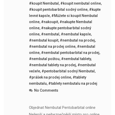
#koupit Nembutal
,
#koupit nembutal online
,
#koupit pentobarbital sodný online
,
#kupte
levné kapsle
,
#Můžete si koupit Nembutal
online
,
#nakoupit
,
#nakupte Nembutal
online
,
#nakupte pentobarbital sodný
online
,
#nembutal
,
#nembutal kapsle
,
#nembutal koupit
,
#nembutal na prodej
,
#nembutal na prodej online
,
#nembutal
online
,
#nembutal pentobarbital na prodej
,
#nembutal poštou
,
#nembutal tablety
,
#nembutal tablety na prodej
,
#nembutal
večeře
,
#pentobarbital sodný Nembutal
,
#prášek na prodej online
,
#tablety
nembutalu
,
#tablety nembutalu na prodej
No Comments
Objednat Nembutal Pentobarbital online
Nejlepší a nejbezpečnější místo pro online