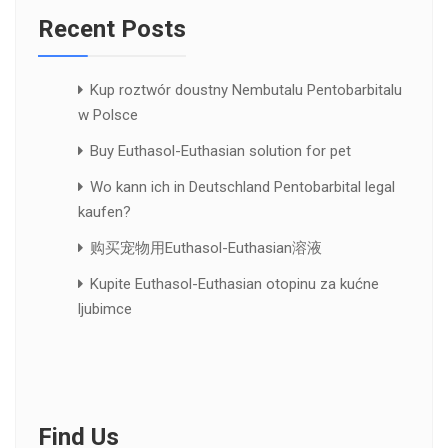
Recent Posts
Kup roztwór doustny Nembutalu Pentobarbitalu
w Polsce
Buy Euthasol-Euthasian solution for pet
Wo kann ich in Deutschland Pentobarbital legal
kaufen?
购买宠物用Euthasol-Euthasian溶液
Kupite Euthasol-Euthasian otopinu za kućne
ljubimce
Find Us