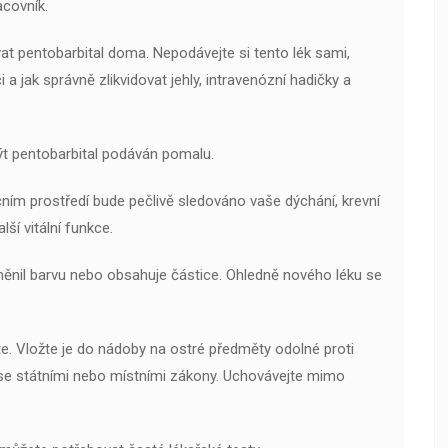
acovník.
t pentobarbital doma. Nepodávejte si tento lék sami,
 a jak správně zlikvidovat jehly, intravenózní hadičky a
být pentobarbital podáván pomalu.
ním prostředí bude pečlivě sledováno vaše dýchání, krevní
alší vitální funkce.
měnil barvu nebo obsahuje částice. Ohledně nového léku se
te. Vložte je do nádoby na ostré předměty odolné proti
du se státními nebo místními zákony. Uchovávejte mimo