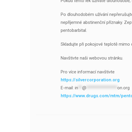
Pokud tento lék užíváte dlouhodobě,
Po dlouhodobém užívání nepřerušujte 
nepříjemné abstinenční příznaky. Zep
pentobarbital.
Skladujte při pokojové teplotě mimo 
Navštivte naši webovou stránku.
Pro více informací navštivte
https://silvercorporation.org
E-mail:
in
**
@
***************
on.org
https://www.drugs.com/mtm/pentob