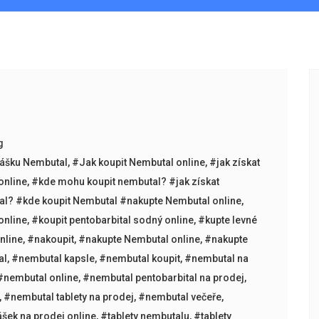
g
rášku Nembutal
,
#Jak koupit Nembutal online
,
#jak získat
online
,
#kde mohu koupit nembutal? #jak získat
l? #kde koupit Nembutal #nakupte Nembutal online
,
online
,
#koupit pentobarbital sodný online
,
#kupte levné
nline
,
#nakoupit
,
#nakupte Nembutal online
,
#nakupte
al
,
#nembutal kapsle
,
#nembutal koupit
,
#nembutal na
#nembutal online
,
#nembutal pentobarbital na prodej
,
,
#nembutal tablety na prodej
,
#nembutal večeře
,
šek na prodej online
,
#tablety nembutalu
,
#tablety