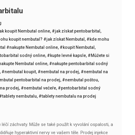
rbitalu
g
k koupit Nembutal online
,
#jak získat pentobarbital
,
ohu koupit nembutal? #jak získat Nembutal
,
#kde mohu
tal #nakupte Nembutal online
,
#koupit Nembutal
,
tobarbital sodný online
,
#kupte levné kapsle
,
#Můžete si
nakupte Nembutal online
,
#nakupte pentobarbital sodný
,
#nembutal koupit
,
#nembutal na prodej
,
#nembutal na
mbutal pentobarbital na prodej
,
#nembutal poštou
,
 na prodej
,
#nembutal večeře
,
#pentobarbital sodný
#tablety nembutalu
,
#tablety nembutalu na prodej
éčí záchvaty. Může se také použít k vyvolání ospalosti, a
klidňuje hyperaktivní nervy ve vašem těle. Prodej injekce