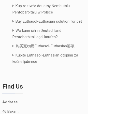
Kup roztwór doustny Nembutalu
Pentobarbitalu w Polsce
Buy Euthasol-Euthasian solution for pet
Wo kann ich in Deutschland
Pentobarbital legal kaufen?
购买宠物用Euthasol-Euthasian溶液
Kupite Euthasol-Euthasian otopinu za
kućne ljubimce
Find Us
Address
46 Baker ,