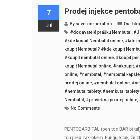
Prodej injekce pentoba
7
By
silvercorporation
Our blo
Jul
#dodavatelé prášku Nembutal
,
#Ja
#kde koupit Nembutal online
,
#kde m
koupit Nembutal? #kde koupit Nembu
#koupit nembutal online
,
#koupit pen
koupit Nembutal online
,
#nakoupit
,
#
online
,
#nembutal
,
#nembutal kapsle
prodej online
,
#nembutal online
,
#ne
#nembutal tablety
,
#nembutal tablety
Nembutal
,
#prášek na prodej online
,
No Comments
PENTOBARBITAL (pen toe BAR bi tal) l
to i před zákrokem. Funguje tak, že z