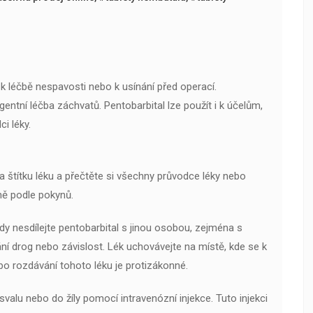
k léčbě nespavosti nebo k usínání před operací.
gentní léčba záchvatů. Pentobarbital lze použít i k účelům,
i léky.
 štítku léku a přečtěte si všechny průvodce léky nebo
sně podle pokynů.
dy nesdílejte pentobarbital s jinou osobou, zejména s
 drog nebo závislost. Lék uchovávejte na místě, kde se k
o rozdávání tohoto léku je protizákonné.
 svalu nebo do žíly pomocí intravenózní injekce. Tuto injekci