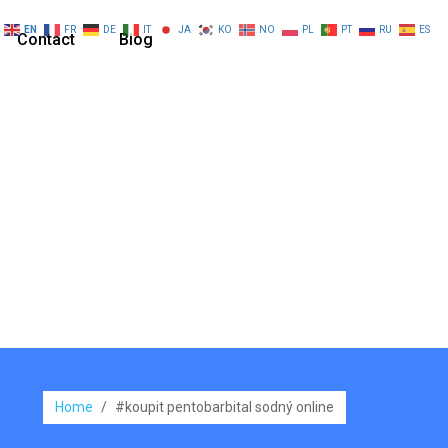
EN
FR
DE
IT
JA
KO
NO
PL
PT
RU
ES
Contact
Blog
Home
/
#koupit pentobarbital sodný online