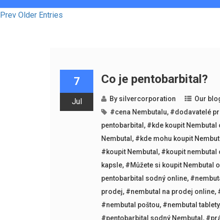
Prev Older Entries
Co je pentobarbital?
7
By
silvercorporation
Our blo
Jul
#cena Nembutalu
,
#dodavatelé p
pentobarbital
,
#kde koupit Nembutal 
Nembutal
,
#kde mohu koupit Nembuta
#koupit Nembutal
,
#koupit nembutal 
kapsle
,
#Můžete si koupit Nembutal o
pentobarbital sodný online
,
#nembut
prodej
,
#nembutal na prodej online
,
#nembutal poštou
,
#nembutal tablety
#pentobarbital sodný Nembutal
,
#prá