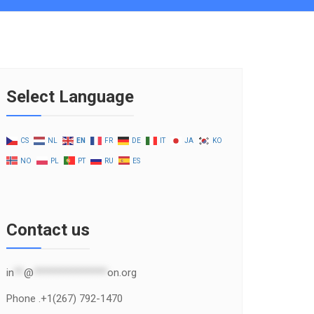
Select Language
CS
NL
EN
FR
DE
IT
JA
KO
NO
PL
PT
RU
ES
Contact us
in
**
@
***************
on.org
Phone .+1(267) 792-1470