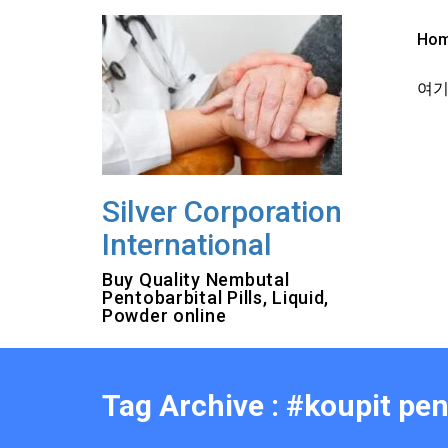
Skip
to
Ho
content
여기를
Silver Corporation
International
Buy Quality Nembutal
Pentobarbital Pills, Liquid,
Powder online
Tag Archive : #koupit pen