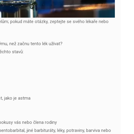
čelům; pokud máte otázky, zeptejte se svého lékaře nebo
mu, než začnu tento lék užívat?
těchto stavů:
, jako je astma
pokusy vás nebo člena rodiny
tobarbital, jiné barbituráty, léky, potraviny, barviva nebo