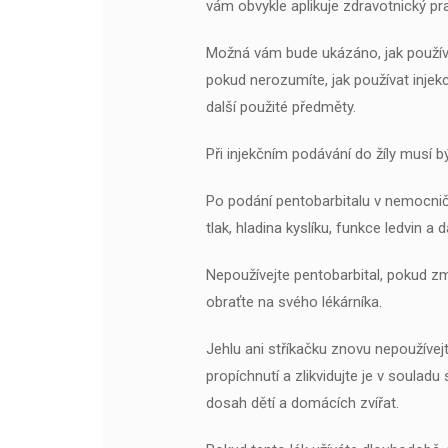
vám obvykle aplikuje zdravotnický pr
Možná vám bude ukázáno, jak používa
pokud nerozumíte, jak používat injekci
další použité předměty.
Při injekčním podávání do žíly musí 
Po podání pentobarbitalu v nemocnič
tlak, hladina kyslíku, funkce ledvin a d
Nepoužívejte pentobarbital, pokud z
obraťte na svého lékárníka.
Jehlu ani stříkačku znovu nepoužívej
propíchnutí a zlikvidujte je v soula
dosah dětí a domácích zvířat.