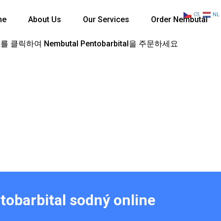
CS
NL
me
About Us
Our Services
Order Nembutal
 클릭하여 Nembutal Pentobarbital을 주문하세요
tobarbital sodný online