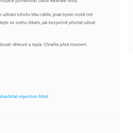
 můžete potřebovat časté lékařské testy.
užívání tohoto léku náhle, jinak byste mohli mít
tejte se svého lékaře, jak bezpečně přestat užívat
dosah vlhkosti a tepla. Chraňte před mrazem.
arbital-injection.html