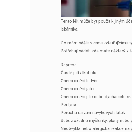
Tento lék může být použit k jiným ú
lékárníka.
Co mám sdělit svému ošetřujícímu tý
Potřebují vědět, zda máte některý z 
Deprese
Časté pití alkoholu
Onemocnění ledvin
Onemocnění jater
Onemocnění plic nebo dýchacích cest
Porfyrie
Porucha užívání návykových látek
Sebevražedné myšlenky, plány nebo 
Neobvyklá nebo alergická reakce na pen