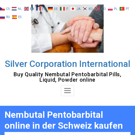
Skip
CS
NL
EN
FR
DE
IT
JA
KO
NO
PL
PT
to
RU
ES
content
Silver Corporation International
Buy Quality Nembutal Pentobarbital Pills,
Liquid, Powder online
Toggle
Navigation
Nembutal Pentobarbital
online in der Schweiz kaufen