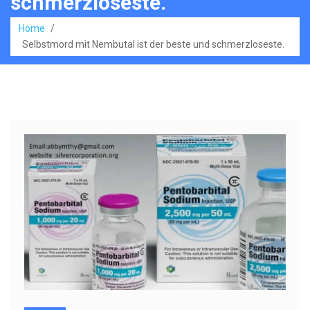
schmerzloseste.
Home
/
Selbstmord mit Nembutal ist der beste und schmerzloseste.