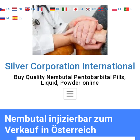
Skip
CS
NL
EN
FR
DE
IT
JA
KO
NO
PL
PT
to
RU
ES
content
Silver Corporation International
Buy Quality Nembutal Pentobarbital Pills,
Liquid, Powder online
Toggle
Navigation
Nembutal injizierbar zum
Verkauf in Österreich