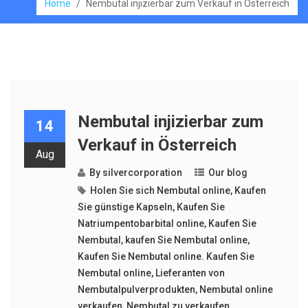
Home
/
Nembutal injizierbar zum Verkauf in Österreich
Nembutal injizierbar zum
14
Verkauf in Österreich
Aug
By
silvercorporation
Our blog
Holen Sie sich Nembutal online
,
Kaufen
Sie günstige Kapseln
,
Kaufen Sie
Natriumpentobarbital online
,
Kaufen Sie
Nembutal
,
kaufen Sie Nembutal online
,
Kaufen Sie Nembutal online. Kaufen Sie
Nembutal online
,
Lieferanten von
Nembutalpulverprodukten
,
Nembutal online
verkaufen
,
Nembutal zu verkaufen
,