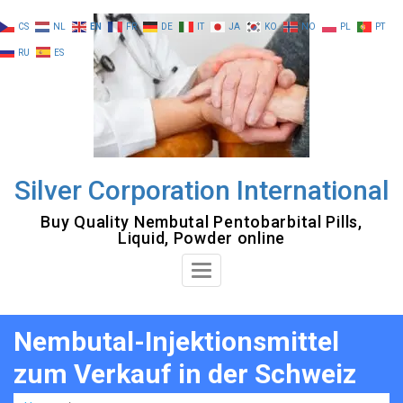
Skip
CS
NL
EN
FR
DE
IT
JA
KO
NO
PL
PT
to
RU
ES
content
Silver Corporation International
Buy Quality Nembutal Pentobarbital Pills,
Liquid, Powder online
Toggle
Navigation
Nembutal-Injektionsmittel
zum Verkauf in der Schweiz